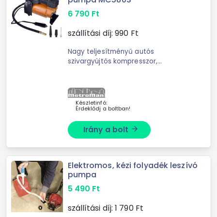
6 790
Ft
szállítási díj:
990
Ft
Nagy teljesítményű autós
szivargyújtós kompresszor,
elektromos autópumpa- Masszív
fémházas kivitel- 10 Bar / 150 PSI, 35
Liter/perc-
Készletinfó:
Érdeklődj a boltban!
Irány a bolt
arrow_forward
Elektromos, kézi folyadék leszívó
pumpa
5 490
Ft
szállítási díj:
1 790
Ft