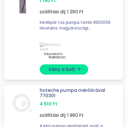
1 190
Ft
szállítási díj:
1 290
Ft
Kerékpár tűs pumpa tömlő 8920056
Hivatalos magyarországi
forgalmazótól. Leírás: Csomag
tartalma: 1 db pumpatömlő
Készletinfó:
Raktáron
Irány a bolt
arrow_forward
hoteche pumpa mérőórával
770301
4 510
Ft
szállítási díj:
1 990
Ft
A kézi pumpa segítséget nyújt a