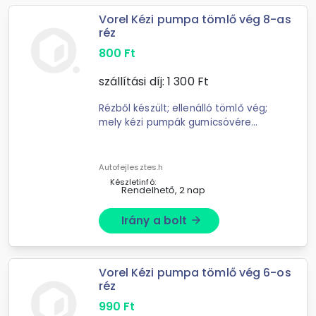
Vorel Kézi pumpa tömlő vég 8-as
réz
800
Ft
szállítási díj:
1 300
Ft
Rézből készült; ellenálló tömlő vég;
mely kézi pumpák gumicsövére
csatlakoztatható; Önszorítós.
Gumicső belső átmérője legyen 8
mm. ...
Autofejlesztes.h
Készletinfó:
Rendelhető, 2 nap
Irány a bolt
arrow_forward
Vorel Kézi pumpa tömlő vég 6-os
réz
990
Ft