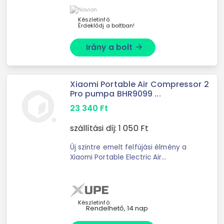
Készletinfó:
Érdeklődj a boltban!
Irány a bolt
arrow_forward
Xiaomi Portable Air Compressor 2
Pro pumpa BHR9099 ...
23 340
Ft
szállítási díj:
1 050
Ft
Új szintre emelt felfújási élmény a
Xiaomi Portable Electric Air
Compressor 2 Pro-valA Xiaomi
Portable Electric Air Compressor 2
Pro egy kompakt, mégis rendkívül
hatékony ...
Készletinfó:
Rendelhető, 14 nap