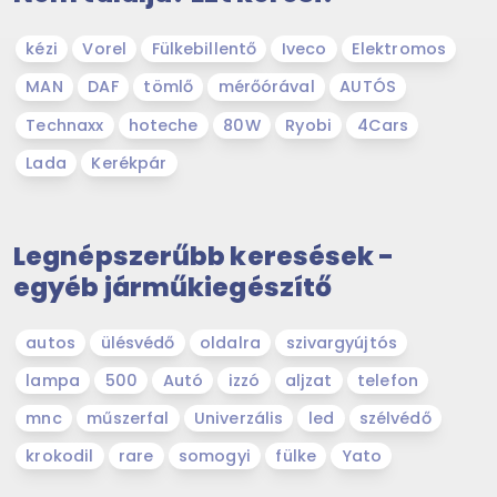
kézi
Vorel
Fülkebillentő
Iveco
Elektromos
MAN
DAF
tömlő
mérőórával
AUTÓS
Technaxx
hoteche
80W
Ryobi
4Cars
Lada
Kerékpár
Legnépszerűbb keresések -
egyéb járműkiegészítő
autos
ülésvédő
oldalra
szivargyújtós
lampa
500
Autó
izzó
aljzat
telefon
mnc
műszerfal
Univerzális
led
szélvédő
krokodil
rare
somogyi
fülke
Yato