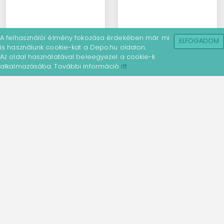
A felhasználói élmény fokozása érdekében már mi
ELFOGADOM
is használunk cookie-kat a Depo.hu oldalon.
Az oldal használatával beleegyezel a cookie-k
alkalmazásába. További információ
itt
.