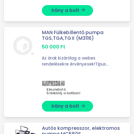
Irány a bolt
arrow_forward
MAN Fülkebillentő pumpa
TGS,TGA,TGX (M3116)
50 000
Ft
Az árak kizárólag a webes
rendelésekre érvényesek!Típus
Vezetőfülke billenő
szivattyúCsatlakozások száma 2.0
dbmenetes csatlakozó M12x1,5
/M10x1,5Súly 3,56kg Fel
Készletinfó:
Érdeklődj a boltban!
Irány a bolt
arrow_forward
Autós kompresszor, elektromos
pumpa MC580S