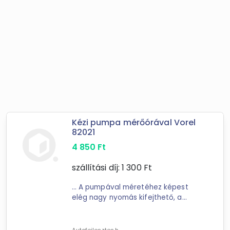
Kézi pumpa mérőórával Vorel
82021
4 850
Ft
szállítási díj:
1 300
Ft
... A pumpával méretéhez képest
elég nagy nyomás kifejthető, a
pumpa ... 50cm-re is kihúzható. Az
órája 10 Bar-ig van órázva, de egy
nagyobb erővel szerintem 7 bárig