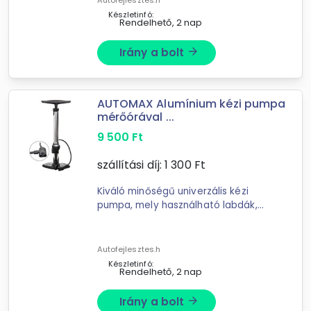
Autofejlesztes.h
lehe pumpálni ...
Készletinfó:
Rendelhető, 2 nap
Irány a bolt
arrow_forward
AUTOMAX Alumínium kézi pumpa
mérőórával ...
9 500
Ft
szállítási díj:
1 300
Ft
Kiváló minőségű univerzális kézi
pumpa, mely használható labdák,
autókerekek, kerékpárok, rollerek ...
bar felett már nem képes fújásra. A
pumpa dupla fejjel van ellátva, de jár
Autofejlesztes.h
hozzá ...
Készletinfó:
Rendelhető, 2 nap
Irány a bolt
arrow_forward