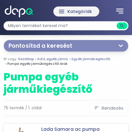
notes
menu
Kategóriák
search
Kere
Pontosítsd a keresést
Segítünk a keresésben!
Itt vagy:
Kezdőlap
Autó, egyéb jármű
Egyéb járműkiegészítő
Válaszd ki a jellemzőket
Te magad!
Pumpa egyéb járműkiegészítő árak
Pumpa egyéb
Ár szűrése
járműkiegészítő
620 Ft
75 000 Ft
Rendezés
75 termék / 1. oldal
sort
-
Szűrés
Lada Samara ac pumpa