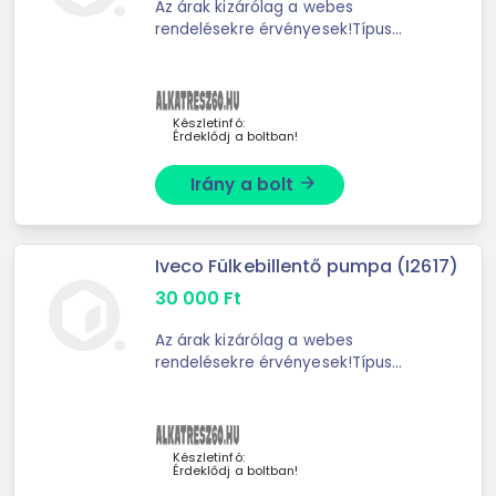
Az árak kizárólag a webes
rendelésekre érvényesek!Típus
Vezetőfülke billenő
szivattyúCsatlakozások száma 3.0
dbmenetes csatlakozó M12x1,5
/M14x1,5Súly 2,80kg Fel
Készletinfó:
Érdeklődj a boltban!
Irány a bolt
arrow_forward
Iveco Fülkebillentő pumpa (I2617)
30 000
Ft
Az árak kizárólag a webes
rendelésekre érvényesek!Típus
Vezetőfülke billenő
szivattyúHosszúság 130.0
mmSzélesség 80.0
mmCsatlakozások száma 3.0
Készletinfó:
Érdeklődj a boltban!
dbmenetes csatlakozó M12x1,5A ...