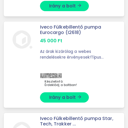
Irány a bolt
arrow_forward
Iveco Fülkebillentő pumpa
Eurocargo (I2618)
45 000
Ft
Az árak kizárólag a webes
rendelésekre érvényesek!Típus
Vezetőfülke billenő
szivattyúHosszúság 130.0
mmSzélesség 86.0 mmVastagság
80.0 mmCsatlakozások száma 3.0
Készletinfó:
Érdeklődj a boltban!
dbmenetes ...
Irány a bolt
arrow_forward
Iveco Fülkebillentő pumpa Star,
Tech, Trakker ...