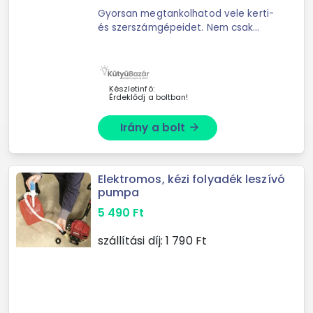
Gyorsan megtankolhatod vele kerti-
és szerszámgépeidet. Nem csak
megtölteni, leszívni is tudsz vele a
folyadékokból. Ideális benzin, diesel
átvitelére, akváriumok vizének ...
Készletinfó:
Érdeklődj a boltban!
Irány a bolt
arrow_forward
Elektromos, kézi folyadék leszívó
pumpa
5 490
Ft
szállítási díj:
1 790
Ft