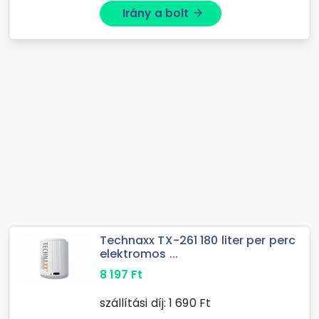
Irány a bolt
arrow_forward
Technaxx TX-261 180 liter per perc
elektromos ...
8 197
Ft
szállítási díj:
1 690
Ft