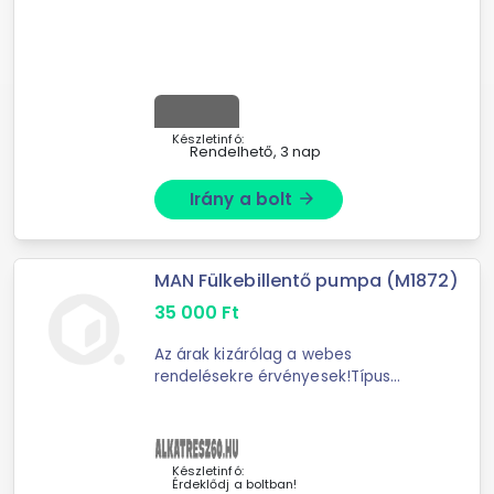
Készletinfó:
Rendelhető, 3 nap
Irány a bolt
arrow_forward
MAN Fülkebillentő pumpa (M1872)
35 000
Ft
Az árak kizárólag a webes
rendelésekre érvényesek!Típus
Vezetőfülke billenő
szivattyúHosszúság 205.0 mmHossz
2 144.0 mmSzélesség 125.0
mmVastagság 58.0
Készletinfó:
Érdeklődj a boltban!
mmCsatlakozások száma 2.0 db