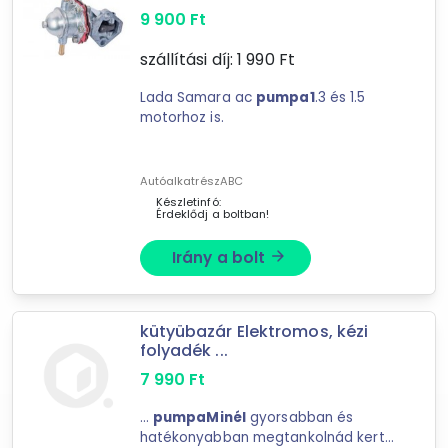
9 900
Ft
75
találat
Mást is keresel? Válogass a Depo teljes
szállítási díj:
1 990
Ft
kínálatából!
Lada Samara ac
pumpa1
.3 és 1.5
motorhoz is.
tovább válogatok »
AutóalkatrészABC
Készletinfó:
Érdeklődj a boltban!
Irány a bolt
arrow_forward
kütyübazár Elektromos, kézi
folyadék ...
7 990
Ft
...
pumpaMinél
gyorsabban és
hatékonyabban megtankolnád kerti-