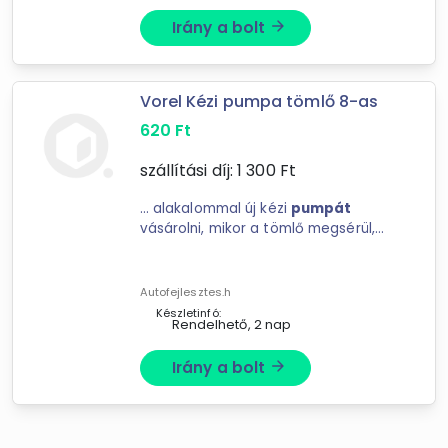
Schenopol Kft
XuPe.hu
Irány a bolt
arrow_forward
Vorel Kézi pumpa tömlő 8-as
620
Ft
szállítási díj:
1 300
Ft
... alakalommal új kézi
pumpát
vásárolni, mikor a tömlő megsérül,
mikor vehetünk hozzá
pumpa
tömlőt is. Csak ... és helyére be kell
tekerni az új
pumpa
tömlőt. Menete:
Autofejlesztes.h
8-as Menet: metrikus ...
Készletinfó:
Rendelhető, 2 nap
Irány a bolt
arrow_forward