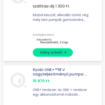
szállítási díj:
1 300
Ft
Rézből készült; ellenálló tömlő vég;
mely kézi pumpák gumicsövére
csatlakoztatható; Önszorítós.
Gumicső belső átmérője legyen 6
mm. ...
Autofejlesztes.h
Készletinfó:
Rendelhető, 2 nap
Irány a bolt
arrow_forward
Ryobi ONE+™18 V
nagyteljesitményű pumpa ...
15 970
Ft
ONE+ rendszer: Az ONE + rendszer
egy akkumulátorral mûködõ
szerszámrendszer, ahol egy
akkumulátor illeszkedik minden