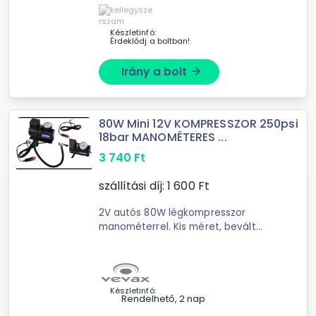
géphez. A vezeték nélküli
szabadságot kínáljuk, hogy bárhová
Készletinfó:
el ...
Érdeklődj a boltban!
Irány a bolt
arrow_forward
80W Mini 12V KOMPRESSZOR 250psi
18bar MANOMÉTERES ...
3 740
Ft
szállítási díj:
1 600
Ft
2V autós 80W légkompresszor
manométerrel. Kis méret, bevált
technológia. Gumiabroncsok,
gumimatracok, csónakok, labdák,
sporteszközök, strandcikkek
felfújására alkalmas. 3m ...
Készletinfó:
Rendelhető, 2 nap