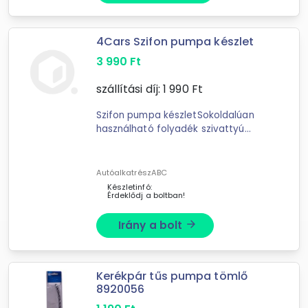
4Cars Szifon pumpa készlet
3 990
Ft
szállítási díj:
1 990
Ft
Szifon pumpa készletSokoldalúan
használható folyadék szivattyú
bármilyen folyadékhoz,
üzemanyaghoz is. Savas
folyadékokhoz ...
AutóalkatrészABC
Készletinfó:
Érdeklődj a boltban!
Irány a bolt
arrow_forward
Kerékpár tűs pumpa tömlő
8920056