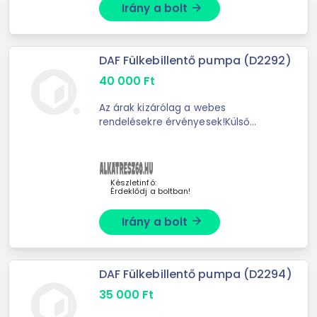
Irány a bolt
arrow_forward
DAF Fülkebillentő pumpa (D2292)
40 000
Ft
Az árak kizárólag a webes
rendelésekre érvényesek!Külső
menet [mm] M14 x 1,5M12 x
1,5Csatlakozók száma 2.0Működési
mód kézi Felhasználható: Daf 95
Készletinfó:
Érdeklődj a boltban!
Irány a bolt
arrow_forward
DAF Fülkebillentő pumpa (D2294)
35 000
Ft