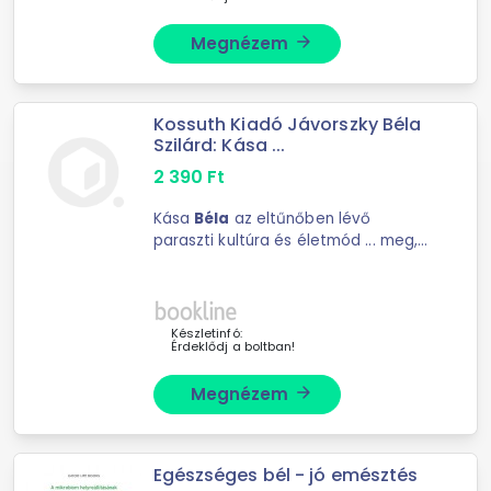
Megnézem
arrow_forward
Kossuth Kiadó Jávorszky Béla
Szilárd: Kása ...
2 390
Ft
Kása
Béla
az eltűnőben lévő
paraszti kultúra és életmód ... meg,
ezért a fotóin láthatók a zenészek is,
addig
Béla
kifejezetten őket
fotózta. Így mindenekelőtt neki
köszönhető, hogy ...
Készletinfó:
Érdeklődj a boltban!
Megnézem
arrow_forward
Egészséges bél - jó emésztés