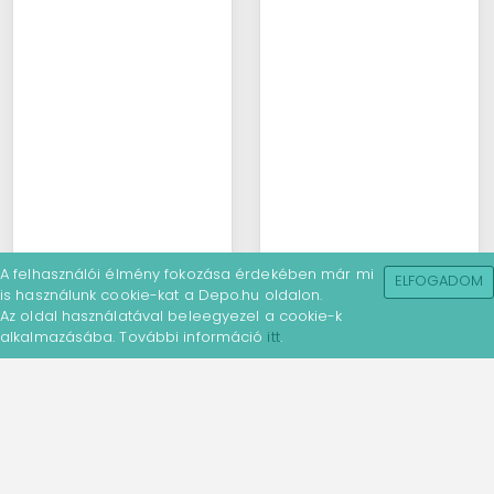
A felhasználói élmény fokozása érdekében már mi
ELFOGADOM
is használunk cookie-kat a Depo.hu oldalon.
Az oldal használatával beleegyezel a cookie-k
alkalmazásába. További információ
itt
.