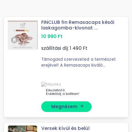
FINCLUB fin Remasacaps késői
laskagomba-kivonat ...
10 990
Ft
szállítási díj:
1 490
Ft
Támogasd szervezeted a természet
erejével! A Remasacaps kiváló
minőségű késői laskagomba-
kivonatot (
Készletinfó:
Érdeklődj a boltban!
Megnézem
arrow_forward
Versek kívül és belül