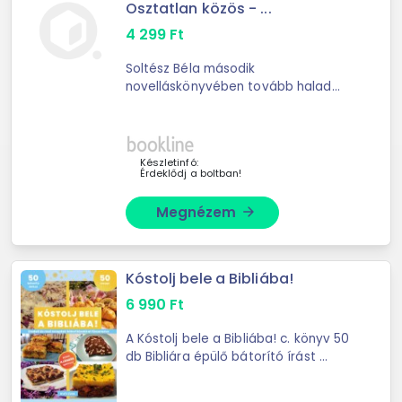
Osztatlan közös - ...
4 299
Ft
Soltész Béla második
novelláskönyvében tovább halad
azon az úton, amelyen az elsőben ...
Készletinfó:
Érdeklődj a boltban!
Megnézem
arrow_forward
Kóstolj bele a Bibliába!
6 990
Ft
A Kóstolj bele a Bibliába! c. könyv 50
db Bibliára épülő bátorító írást ...