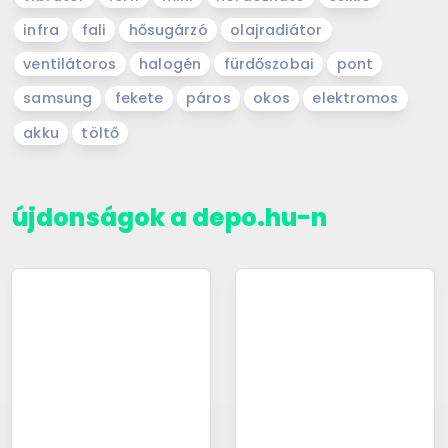
infra
fali
hősugárzó
olajradiátor
ventilátoros
halogén
fürdőszobai
pont
samsung
fekete
páros
okos
elektromos
akku
töltő
újdonságok a depo.hu-n