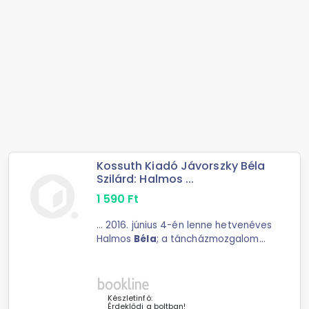
Kossuth Kiadó Jávorszky Béla
Szilárd: Halmos ...
1 590
Ft
... 2016. június 4-én lenne hetvenéves
Halmos
Béla
; a táncházmozgalom
egyik alapítója. A három évvel ...
korára ezért is lehetett a revival
mozgalom
Béla
bácsija. Aki mindig
azt nézte; ami ...
Készletinfó:
Érdeklődj a boltban!