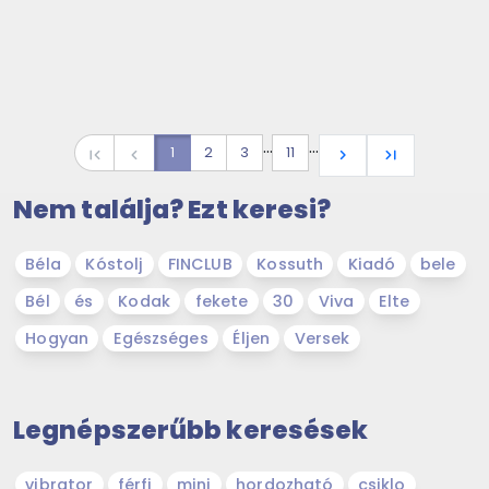
…
…
1
2
3
11
first_page
navigate_before
navigate_next
last_page
Nem találja? Ezt keresi?
Béla
Kóstolj
FINCLUB
Kossuth
Kiadó
bele
Bél
és
Kodak
fekete
30
Viva
Elte
Hogyan
Egészséges
Éljen
Versek
Legnépszerűbb keresések
vibrator
férfi
mini
hordozható
csiklo