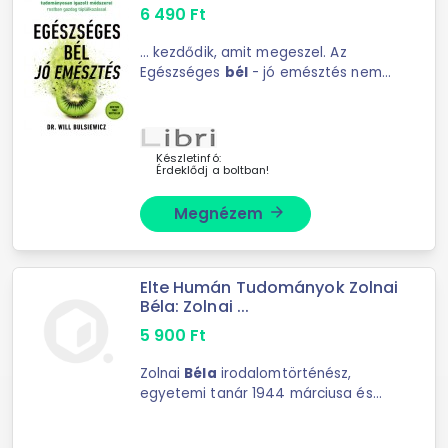
6 490
Ft
... kezdődik, amit megeszel. Az
Egészséges
bél
- jó emésztés nem
egy gyors gyógyír ... elősegítik a
fogyást, meggyógyítják a szivárgó
bél
szindrómát, erősítik a
mikrobiomot, optimalizálják ...
Készletinfó:
Érdeklődj a boltban!
Megnézem
arrow_forward
Elte Humán Tudományok Zolnai
Béla: Zolnai ...
5 900
Ft
Zolnai
Béla
irodalomtörténész,
egyetemi tanár 1944 márciusa és
1945 májusa között vezetett ...