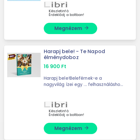
Készletinfó:
Érdeklődj a boltban!
Megnézem
arrow_forward
Harapj bele! - Te Napod
élménydoboz
16 900
Ft
Harapj bele!Beleférnek-e a
nagyvilág ízei egy ... felhasználáshoz
az ajándékkártyát a vásárlástól
számított 30 napon belül aktiválni
szükséges. Az aktiválást követően a
felhasználási ...
Készletinfó:
Érdeklődj a boltban!
Megnézem
arrow_forward