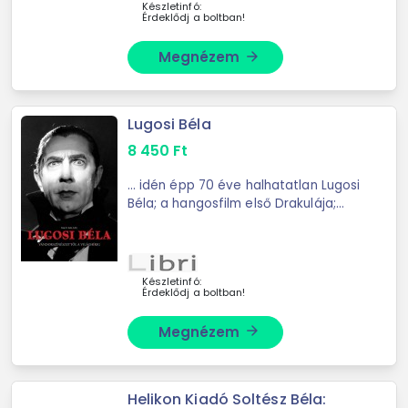
szerelvény ...
Készletinfó:
Érdeklődj a boltban!
Megnézem
arrow_forward
Lugosi Béla
8 450
Ft
... idén épp 70 éve halhatatlan Lugosi
Béla; a hangosfilm első Drakulája;
akinek ... részből áll. Az első; nagy
fejezet Lugosi Béla regényes életét
beszéli el rendkívül olvasmányos
módon: ...
Készletinfó:
Érdeklődj a boltban!
Megnézem
arrow_forward
Helikon Kiadó Soltész Béla: