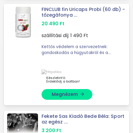
FINCLUB fin Uricaps Probi (60 db) -
tőzegáfonya ...
20 490
Ft
szállítási díj:
1 490
Ft
Kettős védelem a szervezetnek:
gondoskodás a húgyutakról és a
bélflóráról egyetlen kapszulában! Az
Uricaps Probi egy prémium é
Készletinfó:
Érdeklődj a boltban!
Megnézem
arrow_forward
Fekete Sas Kiadó Bede Béla: Sport
az egész ...
3 200
Ft