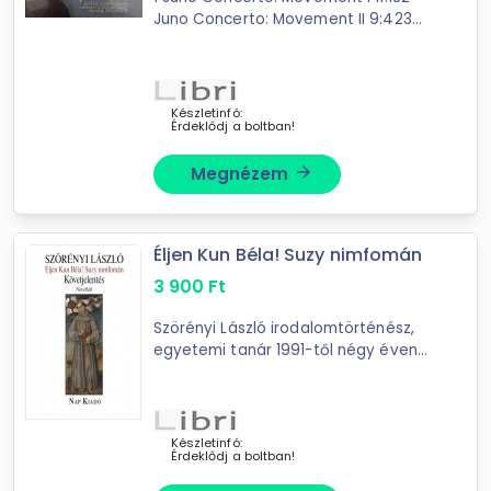
Juno Concerto: Movement II 9:423
Juno Concerto: Movement III 8:414
Griff 14:375 Quintet For Banjo And
Strings: Movement II 6:31
Készletinfó:
Érdeklődj a boltban!
Megnézem
arrow_forward
Éljen Kun Béla! Suzy nimfomán
3 900
Ft
Szörényi László irodalomtörténész,
egyetemi tanár 1991-től négy éven
át Rómában volt nagykövet - az
úgynevezett bölcsész
misszióvezetők közé tartozott, akik
új színeket hoztak a ...
Készletinfó:
Érdeklődj a boltban!