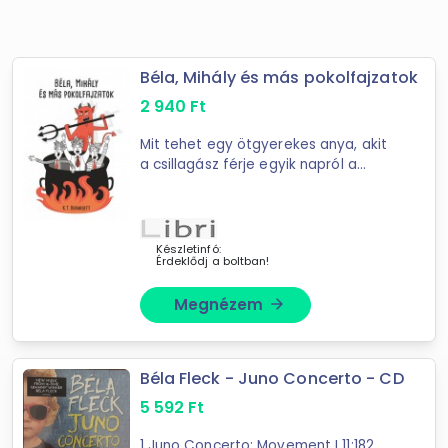
Béla, Mihály és más pokolfajzatok
2 940
Ft
Mit tehet egy ötgyerekes anya, akit
a csillagász férje egyik napról a
másikra elhagy a konyhás néniért?
Hogyan tud megküzdeni a
mindennapokkal, de leginkább a
logisztikával a ...
Készletinfó:
Érdeklődj a boltban!
Megnézem
arrow_forward
Béla Fleck - Juno Concerto - CD
5 592
Ft
1 Juno Concerto: Movement I 11:182