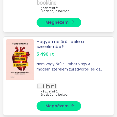
Készletinfó:
Érdeklődj a boltban!
Megnézem
arrow_forward
Hogyan ne őrülj bele a
szerelembe?
5 490
Ft
Nem vagy őrült. Ember vagy.A
modern szerelem zűrzavaros, és az
élet (spoiler!) nagyon kemény. Akár
elkötelezett, akár alkalmi
kapcsolatra vágysz, csatold be a
biztonsági övedet, ...
Készletinfó:
Érdeklődj a boltban!
Megnézem
arrow_forward