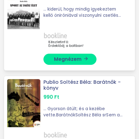
... kiderül, hogy mindig igyekeztem
kellő öniróniával viszonyulni csetlés-
botlásaimhoz. * Bede Bélát jó
olvasni. Egyrészt, mert igen
szórakoztatóan mesél fölöttébb
érdekes történeteket ...
Készletinfó:
Érdeklődj a boltban!
Megnézem
arrow_forward
Publio Soltész Béla: Barátnők -
könyv
990
Ft
... Gyorsan átült; és a kezébe
vette.BarátnőkSoltész Béla srSem az
íróról; sem a könyvről ... hagyta ott
az ülésen. Itt-ott bele lapozott... egy
résznél hosszasan elidőzött.A