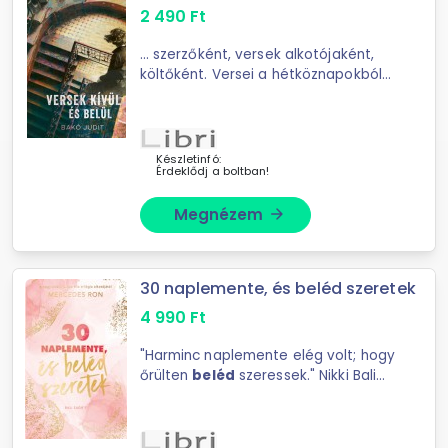
2 490
Ft
... szerzőként, versek alkotójaként,
költőként. Versei a hétköznapokból
táplálkoznak, kívül is,
belül
is. Apró
részletek mögött nagy gondolatok
bújnak, érzelmek akár egy ...
Készletinfó:
Érdeklődj a boltban!
Megnézem
arrow_forward
30 naplemente, és beléd szeretek
4 990
Ft
"Harminc naplemente elég volt; hogy
őrülten
beléd
szeressek." Nikki Bali
szomszédságában; egy mesés
szigeten született és nőtt ...