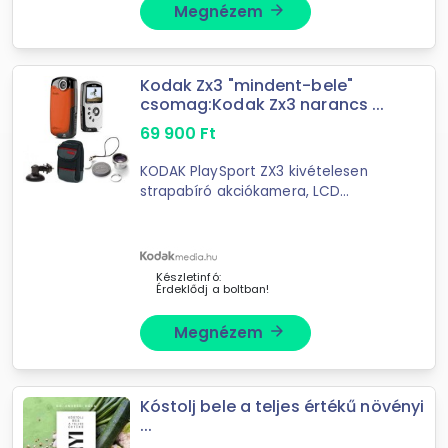
Megnézem
arrow_forward
Kodak Zx3 "mindent-bele"
csomag:Kodak Zx3 narancs ...
69 900
Ft
KODAK PlaySport ZX3 kivételesen
strapabíró akciókamera, LCD
kijelzővel Víz-, por- és ütésálló
Készletinfó:
Érdeklődj a boltban!
Megnézem
arrow_forward
Kóstolj bele a teljes értékű növényi
...