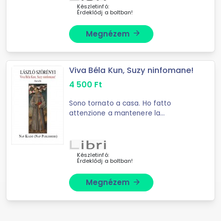
Készletinfó:
Érdeklődj a boltban!
Megnézem
arrow_forward
Viva Béla Kun, Suzy ninfomane!
4 500
Ft
Sono tornato a casa. Ho fatto
attenzione a mantenere la
promessa fatta al mio amico András
Gergely. Lui infatti, nel 1991, alla mia
partenza per l'Italia quando era il ...
Készletinfó:
Érdeklődj a boltban!
Megnézem
arrow_forward