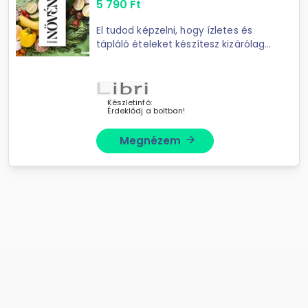
5 790
Ft
El tudod képzelni, hogy ízletes és
tápláló ételeket készítesz kizárólag
növényi hozzávalókból? És azt, hogy
ehhez nincs szükséged messziről
érkező, különleges alapanyagokra,
vagy a ...
Készletinfó:
Érdeklődj a boltban!
Megnézem
arrow_forward