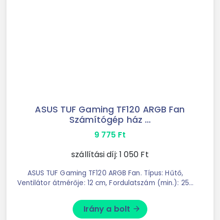
ASUS TUF Gaming TF120 ARGB Fan
Számítógép ház ...
9 775
Ft
szállítási díj:
1 050
Ft
ASUS TUF Gaming TF120 ARGB Fan. Típus: Hűtő,
Ventilátor átmérője: 12 cm, Fordulatszám (min.): 250
RPM, Fordulatszám (max.): 1900 RPM, Zajszint (magas
sebességfokozat): 29 ...
Irány a bolt
arrow_forward