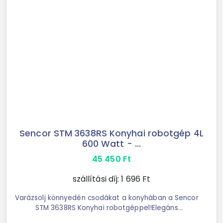
Sencor STM 3638RS Konyhai robotgép 4L
600 Watt - ...
45 450
Ft
szállítási díj:
1 696
Ft
Varázsolj könnyedén csodákat a konyhában a Sencor
STM 3638RS Konyhai robotgéppel!Elegáns
megjelenésével és kiemelkedő funkcionalitásával a