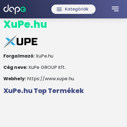
notes
menu
Kategóriák
XuPe.hu
Forgalmazó:
XuPe.hu
Cég neve:
XuPe GROUP Kft.
Webhely:
https://www.xupe.hu
XuPe.hu Top Termékek