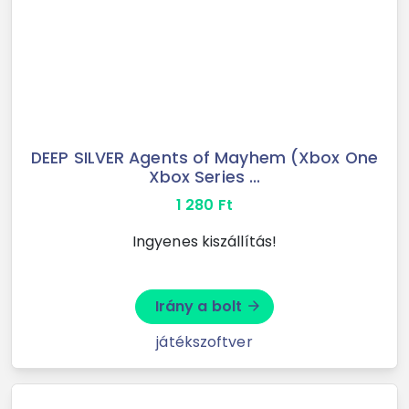
DEEP SILVER Agents of Mayhem (Xbox One
Xbox Series ...
1 280
Ft
Ingyenes kiszállítás!
Irány a bolt
arrow_forward
játékszoftver