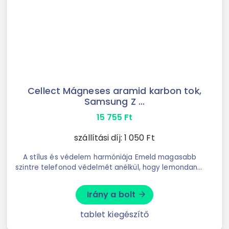
Cellect Mágneses aramid karbon tok,
Samsung Z ...
15 755
Ft
szállítási díj:
1 050
Ft
A stílus és védelem harmóniája Emeld magasabb
szintre telefonod védelmét anélkül, hogy lemondanál
az eleganciáról! A Karbon Mágneses Tok a modern
dizájnt ötvözi a ...
Irány a bolt
arrow_forward
tablet kiegészítő