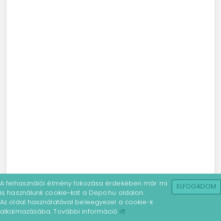
A felhasználói élmény fokozása érdekében már mi
ELFOGADOM
is használunk cookie-kat a Depo.hu oldalon.
Az oldal használatával beleegyezel a cookie-k
alkalmazásába. További információ
itt
.