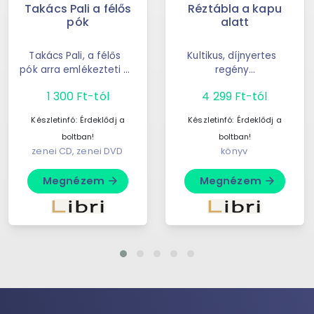
Takács Pali a félős
Réztábla a kapu
pók
alatt
Takács Pali, a félős
Kultikus, díjnyertes
pók arra emlékezteti a
regény
gyerekeket, hogy
hivatástudatról,
1 300 Ft-tól
4 299 Ft-tól
Isten mindig velük van,
züllésről,szerelemről,
és ...
pénzről, ...
Készletinfó:
Érdeklődj a
Készletinfó:
Érdeklődj a
boltban!
boltban!
zenei CD, zenei DVD
könyv
Megnézem
Megnézem
arrow_forward
arrow_forward