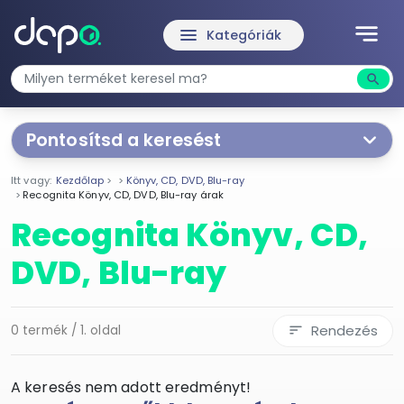
notes
menu
Kategóriák
search
Kere
Pontosítsd a keresést
Mást is keresel? Válogass a Depo teljes
kínálatából!
Itt vagy:
Kezdőlap
Könyv, CD, DVD, Blu-ray
Recognita Könyv, CD, DVD, Blu-ray árak
tovább válogatok »
Recognita Könyv, CD,
DVD, Blu-ray
Rendezés
0 termék / 1. oldal
sort
A keresés nem adott eredményt!