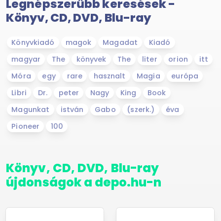
Legnépszerűbb keresések -
Könyv, CD, DVD, Blu-ray
Könyvkiadó
magok
Magadat
Kiadó
magyar
The
könyvek
The
liter
orion
itt
Móra
egy
rare
hasznalt
Magia
európa
Libri
Dr.
peter
Nagy
King
Book
Magunkat
istván
Gabo
(szerk.)
éva
Pioneer
100
Könyv, CD, DVD, Blu-ray
újdonságok a depo.hu-n