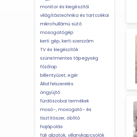
monitor és kiegészítői
világítástechnika és tartozékai
mikrohullámú sütő
mosogatógép
kerti gép, kerti szerszám
TV és kiegészítők
szünetmentes tápegység
főzőlap
billentyűzet, egér
Állatfelszerelés
öngyújtó
fürdőszobai termékek
mosó-, mosogató- és
tisztítószer, öblítő
hajápolás
fali aljzatok, villanykapcsolók