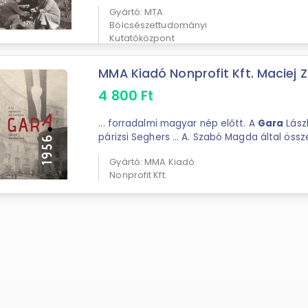
körében.
Gara
később maga készítette el a 
Gyártó: MTA
Bölcsészettudományi
Kutatóközpont
MMA Kiadó Nonprofit Kft. Maciej Zi
4 800
Ft
... forradalmi magyar nép előtt. A
Gara
Lász
párizsi Seghers ... A. Szabó Magda által össze
szövegválogatás
Gara
Lászlónak, a magyar
Gyártó: MMA Kiadó
franciaországi " ...
Nonprofit Kft.