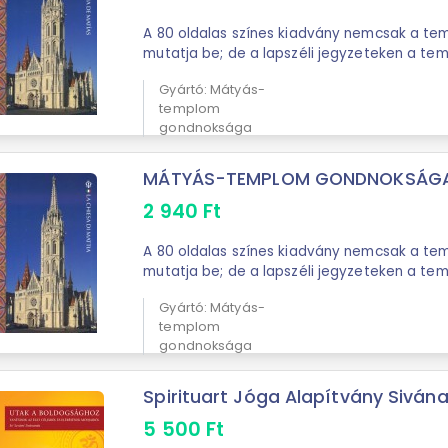
A 80 oldalas színes kiadvány nemcsak a te
mutatja be; de a lapszéli jegyzeteken a te
Gyártó: Mátyás-
templom
gondnoksága
MÁTYÁS-TEMPLOM GONDNOKSÁGA Má
2 940
Ft
A 80 oldalas színes kiadvány nemcsak a te
mutatja be; de a lapszéli jegyzeteken a te
Gyártó: Mátyás-
templom
gondnoksága
Spirituart Jóga Alapítvány Sivánand
5 500
Ft