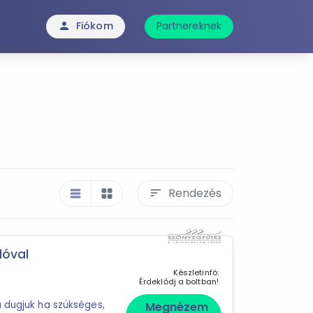
Fiókom
Partnereknek
person
Rendezés
sort
table_rows
grid_view
lóval
Készletinfó:
Érdeklődj a boltban!
a dugjuk ha szükséges,
Megnézem