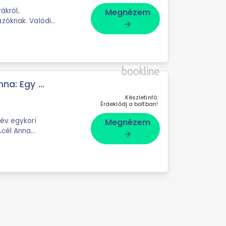
ákról,
Megnézem
zóknak. Valódi
arrow_forward
rek számára. A valódi
na: Egy ...
Készletinfó:
Érdeklődj a boltban!
lév egykori
Megnézem
Acél Anna
arrow_forward
ri légi összeütközés