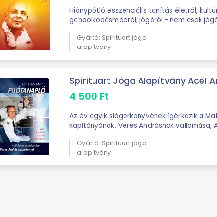
Hiánypótló esszenciális tanítás életről, kultúr
gondolkodásmódról, jógáról - nem csak jógá
segítség az igazi boldogságot kereső embe
Gyártó: Spirituart jóga
...
alapítvány
Spirituart Jóga Alapítvány Acél An
4 500
Ft
Az év egyik slágerkönyvének ígérkezik a Ma
kapitányának, Veres Andrásnak vallomása, 
tolmácsolásában. Végre kiderülnek az egyko
Gyártó: Spirituart jóga
titkai, és ...
alapítvány