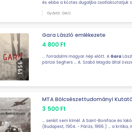
és ebbe a köztes dugaljba csatlakoztatjuk a
fűtőszőnyeget.
Gyártó: GAO
Gara László emlékezete
4 800
Ft
... forradalmi magyar nép előtt. A
Gara
Lász
párizsi Seghers ... A. Szabó Magda által össze
szövegválogatás
Gara
Lászlónak, a magyar
franciaországi " ...
MTA Bölcsészettudományi Kutatók
3 500
Ft
... senkit sem kímél. A Saint-Boniface és lakó
(Budapest, 1904. - Párizs, 1966.) ... a kritika, mind a nagyközönség