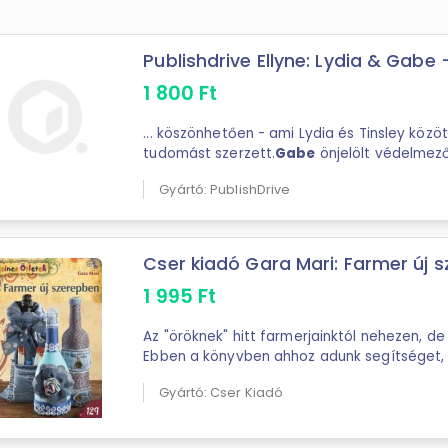
Publishdrive Ellyne: Lydia & Gabe - 
1 800
Ft
... köszönhetően - ami Lydia és Tinsley között zajlott -, mindenről
tudomást szerzett.
Gabe
önjelölt védelmező
nem tud mire vélni, mivel ...
Gyártó: PublishDrive
Cser kiadó Gara Mari: Farmer új sz
1 995
Ft
Az "öröknek" hitt farmerjainktól nehezen, de
Ebben a könyvben ahhoz adunk segítséget,
tűnjö
Gyártó: Cser Kiadó