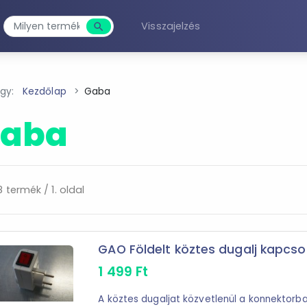
Visszajelzés
search
Keresés
agy:
Kezdőlap
Gaba
aba
 termék / 1. oldal
GAO Földelt köztes dugalj kapcso
1 499
Ft
A köztes dugaljat közvetlenül a konnektorb