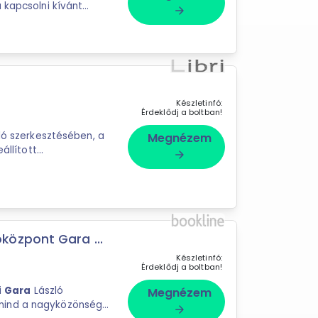
 kapcsolni kívánt
arrow_forward
Készletinfó:
Érdeklődj a boltban!
ló szerkesztésében, a
Megnézem
állított
arrow_forward
 irodalom
özpont Gara ...
Készletinfó:
Érdeklődj a boltban!
i
Gara
László
Megnézem
arrow_forward