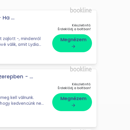
Ha ...
Készletinfó:
Érdeklődj a boltban!
Megnézem
vé válik, amit Lydia
arrow_forward
erepben - ...
Készletinfó:
Érdeklődj a boltban!
 meg kell válnunk.
Megnézem
 hogy kedvencünk ne
arrow_forward
n el szemünk elől, vagyis sok-sok ötlet ...