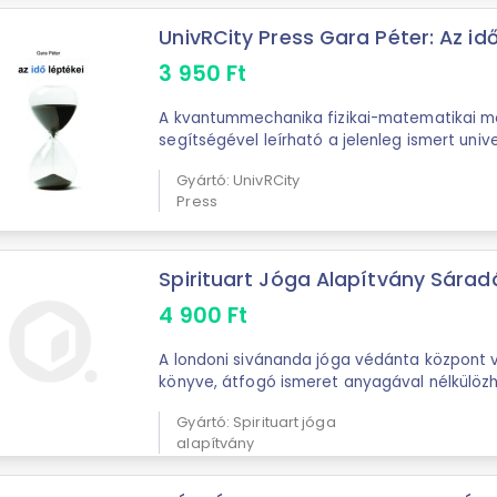
UnivRCity Press Gara Péter: Az idő 
3 950
Ft
A kvantummechanika fizikai-matematikai mo
segítségével leírható a jelenleg ismert uni
szerű rendszereinek szinte teljes egésze. Az
Gyártó: UnivRCity
...
Press
Spirituart Jóga Alapítvány Sáradá
4 900
Ft
A londoni sivánanda jóga védánta központ v
könyve, átfogó ismeret anyagával nélkülöz
Gyártó: Spirituart jóga
alapítvány