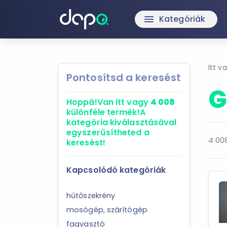
Kategóriák
menu
Itt v
Pontosítsd a keresést
G
Hoppá!
Van itt vagy
4 008
különféle termék!
A
kategória kiválasztásával
egyszerűsítheted a
4 008
keresést!
Kapcsolódó kategóriák
hűtőszekrény
mosógép, szárítógép
fagyasztó