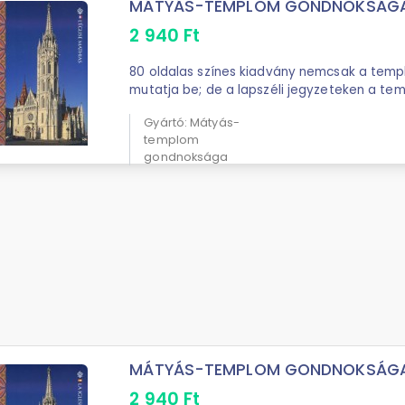
MÁTYÁS-TEMPLOM GONDNOKSÁGA Má
2 940
Ft
80 oldalas színes kiadvány nemcsak a temp
mutatja be; de a lapszéli jegyzeteken a te
Gyártó: Mátyás-
templom
gondnoksága
MÁTYÁS-TEMPLOM GONDNOKSÁGA Má
2 940
Ft