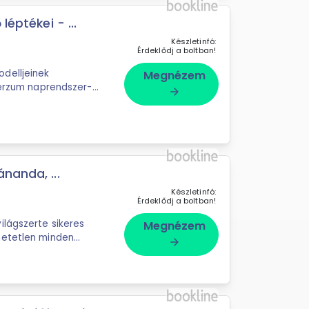
léptékei - ...
Készletinfó:
Érdeklődj a boltban!
delljeinek
Megnézem
verzum naprendszer-
arrow_forward
 új modell és analógia
nanda, ...
Készletinfó:
Érdeklődj a boltban!
ilágszerte sikeres
Megnézem
hetetlen minden
arrow_forward
jógázó számára. - a kezdőnek bátorítást, a haladónak ...