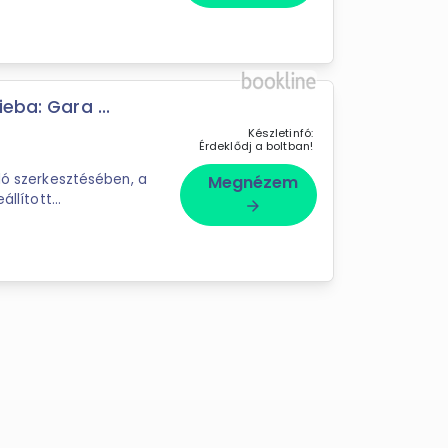
magyar fordítást, ...
eba: Gara ...
Készletinfó:
Érdeklődj a boltban!
ló szerkesztésében, a
Megnézem
állított
arrow_forward
 irodalom