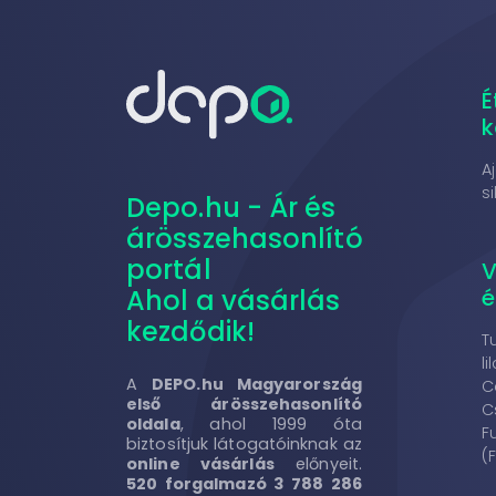
É
k
A
s
Depo.hu - Ár és
árösszehasonlító
portál
V
é
Ahol a vásárlás
kezdődik!
T
li
A
DEPO.hu Magyarország
C
első árösszehasonlító
C
oldala
, ahol 1999 óta
F
biztosítjuk látogatóinknak az
(
online vásárlás
előnyeit.
520 forgalmazó 3 788 286