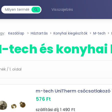
Visszajelzés
search
Keresés
agy:
Kezdőlap
Háztartás
Konyhai kiegészítők
M-tech
-tech és konyhai 
mék / 1. oldal
m-tech UniTherm csőcsatlakozó 
576
Ft
szállítási díj:
1 490
Ft