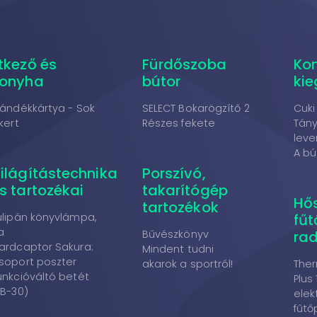
tkező és
Fürdőszoba
Ko
onyha
bútor
kie
jándékkártya - Sok
SELECT Bokarögzítő 2
Cuki
ikert
Részes fekete
Tány
leve
A búz
ilágítástechnika
Porszívó,
s tartozékai
takarítógép
Hő
tartozékok
ulipán könyvlámpa,
fűt
la
Bűvészkönyv
rad
ardcaptor Sakura:
Mindent tudni
soport poszter
akarok a sportról!
Ther
unkcióváltó betét
Plus
FB-30)
elek
fűtő