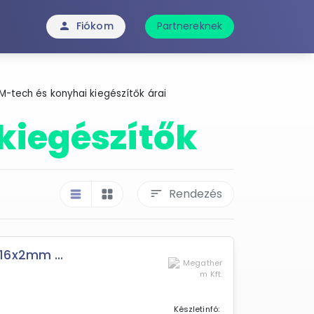
Fiókom
Partnereknek
person
M-tech és konyhai kiegészítők árai
kiegészítők
Rendezés
sort
table_rows
grid_view
16x2mm ...
Készletinfó: