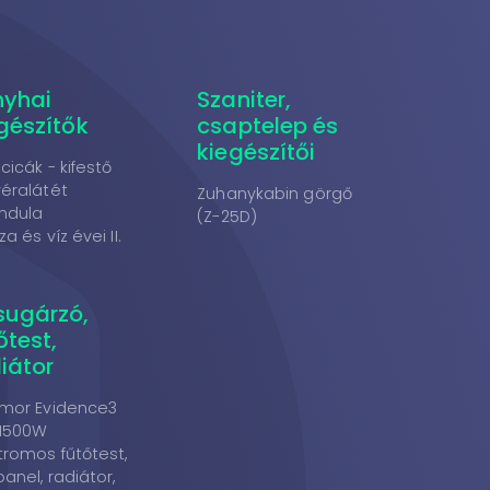
nyhai
Szaniter,
gészítők
csaptelep és
kiegészítői
 cicák - kifestő
éralátét
Zuhanykabin görgő
ndula
(Z-25D)
a és víz évei II.
sugárzó,
őtest,
iátor
mor Evidence3
 1500W
tromos fűtőtest,
panel, radiátor,