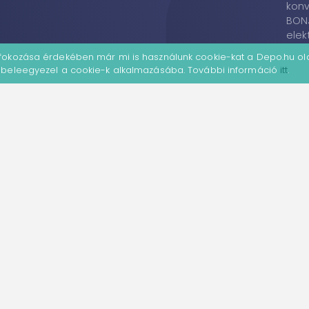
konv
BON
elek
fűtő
 fokozása érdekében már mi is használunk cookie-kat a Depo.hu ol
konv
l beleegyezel a cookie-k alkalmazásába. További információ
itt
.
Adatkezelési tájékozta