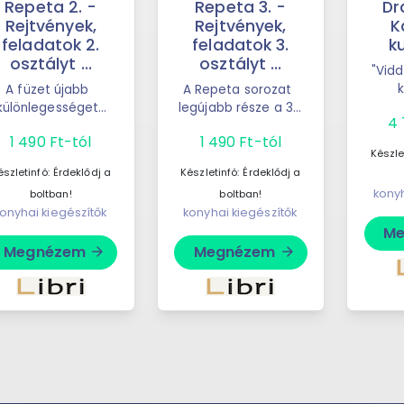
Repeta 2. -
Repeta 3. -
Dr
Rejtvények,
Rejtvények,
K
feladatok 2.
feladatok 3.
k
osztályt ...
osztályt ...
"Vid
k
A füzet újabb
A Repeta sorozat
harcm
különlegességet
legújabb része a 3.
4 
kalan
nál azok számára,
osztályosok
1 490 Ft-tól
1 490 Ft-tól
D
akik szeretik a
számára készült.A
Készle
univ
játékos,
szerzők sokéves ...
észletinfó:
Érdeklődj a
Készletinfó:
Érdeklődj a
gondolkodtató ...
konyh
boltban!
boltban!
onyhai kiegészítők
konyhai kiegészítők
M
Megnézem
Megnézem
arrow_forward
arrow_forward