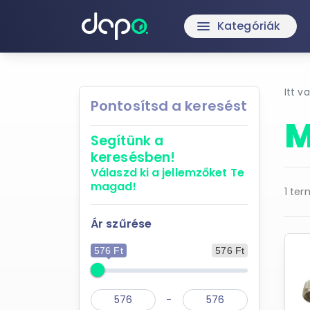
Kategóriák
menu
Itt v
Pontosítsd a keresést
M
Segítünk a
keresésben!
Válaszd ki a jellemzőket
Te
magad!
1 ter
Ár szűrése
576 Ft
576 Ft
-