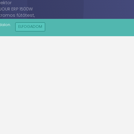
ektor
JOUR ERP 1500W
tromos fűtőtest,
panel, radiátor,
dalon.
ELFOGADOM
ektor
tó
ÁSZF
Impresszum
Súgó
Forgalmazók