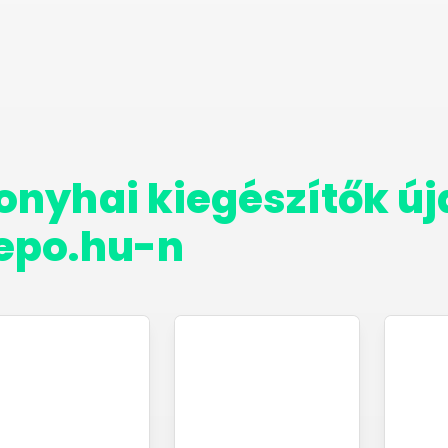
onyhai kiegészítők ú
epo.hu-n