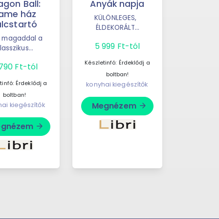
agon Ball:
Anyák napja
Has
ame ház
cs
KÜLÖNLEGES,
ulcstartó
ÉLDEKORÁLT
Széteső 
KIADÁSValaki anyák
szeretnél 
d magaddal a
5 999 Ft-tól
napi üdvözlőlapokat
erős cs
lasszikus
1 499
küld neki. Pedig
Könnyen
űvészetek és
Készletinfó:
Érdeklődj a
790 Ft-tól
Grace soha ...
kötést ke
dok világát a
Készletinfó
boltban!
ragon Ball
tinfó:
Érdeklődj a
konyhai kiegészítők
bol
erzumából ...
konyhai k
boltban!
Megnézem
ai kiegészítők
arrow_forward
Megn
egnézem
arrow_forward