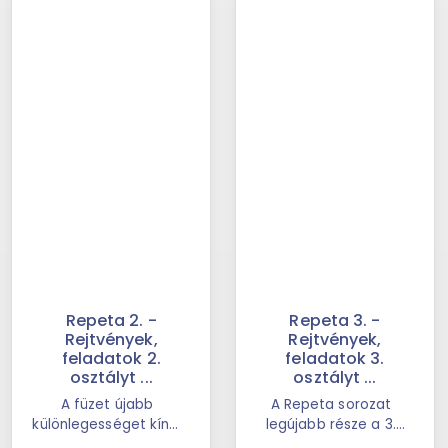
Repeta 2. -
Repeta 3. -
Rejtvények,
Rejtvények,
feladatok 2.
feladatok 3.
osztályt ...
osztályt ...
A füzet újabb
A Repeta sorozat
különlegességet kínál
legújabb része a 3.
azok számára, akik
osztályosok számára