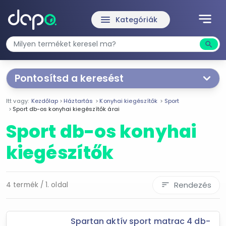
notes
menu
Kategóriák
search
Kere
Pontosítsd a keresést
Segítünk a keresésben!
Itt vagy:
Kezdőlap
Háztartás
Konyhai kiegészítők
Sport
Válaszd ki a jellemzőket
Te magad!
Sport db-os konyhai kiegészítők árai
Sport db-os konyhai
Ár szűrése
kiegészítők
3 190 Ft
13 390 Ft
Rendezés
4 termék / 1. oldal
sort
-
Szűrés
Spartan aktív sport matrac 4 db-