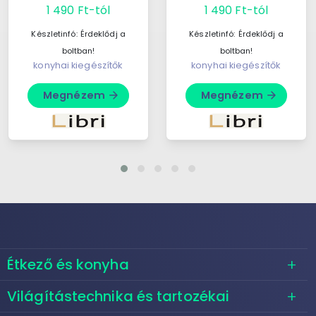
1 490 Ft-tól
1 490 Ft-tól
szeretik a játékos,
készült.A szerzők
gondolkodtató ...
sokéves ...
Készletinfó:
Érdeklődj a
Készletinfó:
Érdeklődj a
boltban!
boltban!
konyhai kiegészítők
konyhai kiegészítők
Megnézem
Megnézem
arrow_forward
arrow_forward
Étkező és konyha
Világítástechnika és tartozékai