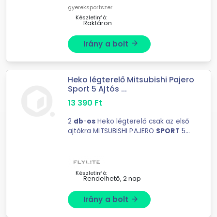
gyereksportszer
Készletinfó:
Raktáron
Irány a bolt
arrow_forward
Heko légterelő Mitsubishi Pajero
Sport 5 Ajtós ...
13 390
Ft
2
db
-
os
Heko légterelő csak az első
ajtókra MITSUBISHI PAJERO
SPORT
5
ajtós 1997-2013
Készletinfó:
Rendelhető, 2 nap
Irány a bolt
arrow_forward