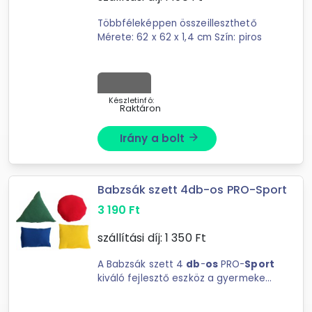
Többféleképpen összeilleszthető
Mérete: 62 x 62 x 1,4 cm Szín: piros
Készletinfó:
Raktáron
Forgalmazók
Extreme Digital
Irány a bolt
arrow_forward
gyereksportszer.hu
FLYLITE
Babzsák szett 4db-os PRO-Sport
3 190
Ft
szállítási díj:
1 350
Ft
A Babzsák szett 4
db
-
os
PRO-
Sport
kiváló fejlesztő eszköz a gyermekek
mozgásfejlesztésére. A szett négy
különböző ...