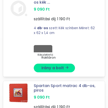
os kék ...
4
találat
9 090
Ft
Mást is keresel? Válogass a Depo teljes
szállítási díj:
1 190
Ft
kínálatából!
4
db
-
os
szett Kék színben Méret: 62
tovább válogatok »
x 62 x 1,4 cm
Készletinfó:
Raktáron
Irány a bolt
arrow_forward
Spartan Sport matrac 4 db-os,
piros
9 090
Ft
szállítási díj:
1 190
Ft