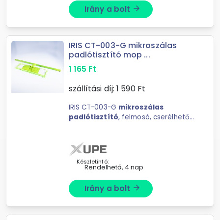
Irány a bolt
arrow_forward
IRIS CT-003-G mikroszálas
padlótisztító mop ...
1 165
Ft
szállítási díj:
1 590
Ft
IRIS CT-003-G
mikroszálas
padlótisztító
, felmosó, cserélhető
kendővelAnyaga: poliészter,
rozsdamentes, polipropilénMérete:
40 x 13 cm
Készletinfó:
Rendelhető, 4 nap
Irány a bolt
arrow_forward