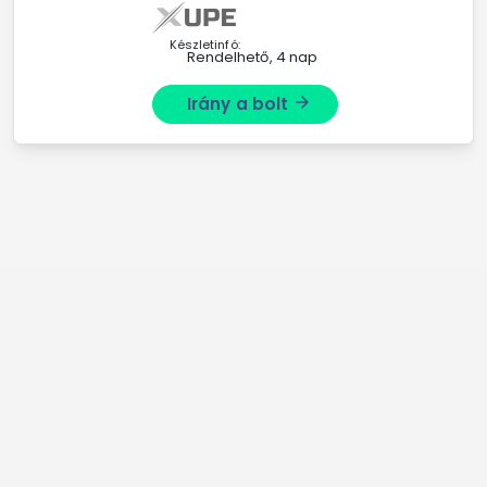
Készletinfó:
Rendelhető, 4 nap
Irány a bolt
arrow_forward