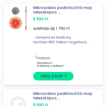
Mikroszálas padlótisztító mop
8
találat
teleszkópos ...
Mást is keresel? Válogass a Depo teljes
5 590
Ft
kínálatából!
szállítási díj:
1 790
Ft
tovább válogatok »
... könnyed és hatékony
tisztítást!360 fokban forgatható
fej!Gyorsan száradó
mikroszálas
technológia!Karcmentes tisztítás
száraz és nedves felületeken
egyaránt!Unja már ...
Készletinfó:
Érdeklődj a boltban!
Irány a bolt
arrow_forward
Mikroszálas padlótisztító mop
teleszkópos ...
5 590
Ft