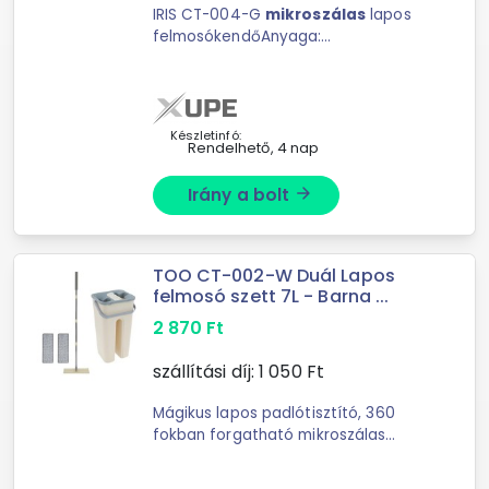
IRIS CT-004-G
mikroszálas
lapos
felmosókendőAnyaga:
poliészterMérete: 40 x 13 cmCsere
felmosófej az IRIS CT-003-G
padlótisztító
szetthez
Készletinfó:
Rendelhető, 4 nap
Irány a bolt
arrow_forward
TOO CT-002-W Duál Lapos
felmosó szett 7L - Barna ...
2 870
Ft
szállítási díj:
1 050
Ft
Mágikus lapos padlótisztító, 360
fokban forgatható mikroszálas
felmosófej, kétkamrás vödör, fém
felmosónyél Méretek:Fej tartó: 32 x ...