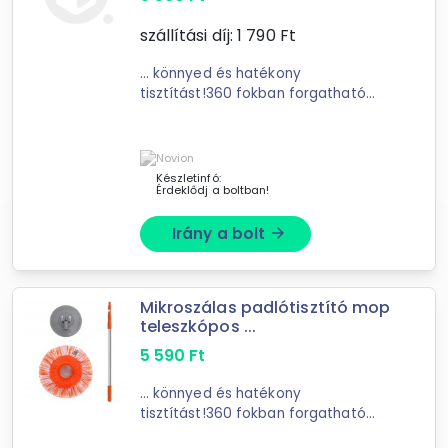
szállítási díj:
1 790
Ft
... könnyed és hatékony
tisztítást!360 fokban forgatható
fej!Gyorsan száradó
mikroszálas
technológia!Karcmentes tisztítás
száraz és nedves felületeken
Forgalmazók
egyaránt!Unja már ...
Készletinfó:
KütyüBazár.hu
Érdeklődj a boltban!
Schenopol Kft
Otthoni Cuccok webshop
Irány a bolt
arrow_forward
St.Bazár
XuPe.hu
BestByte
Mikroszálas padlótisztító mop
teleszkópos ...
5 590
Ft
... könnyed és hatékony
tisztítást!360 fokban forgatható
fej!Gyorsan száradó
mikroszálas