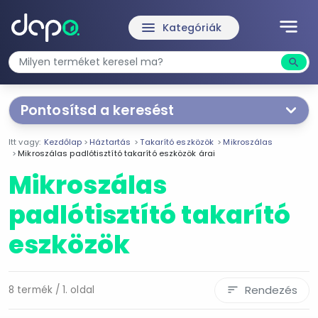
notes
menu
Kategóriák
search
Kere
Pontosítsd a keresést
Segítünk a keresésben!
Itt vagy:
Kezdőlap
Háztartás
Takarító eszközök
Mikroszálas
Válaszd ki a jellemzőket
Te magad!
Mikroszálas padlótisztító takarító eszközök árai
Mikroszálas
Ár szűrése
padlótisztító takarító
720 Ft
5 590 Ft
eszközök
-
Rendezés
8 termék / 1. oldal
sort
Szűrés