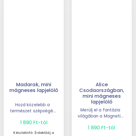
Madarak, mini
Alice
mágneses lapjelölő
Csodaországban,
mini mágneses
lapjelölő
Hozd közelebb a
Merülj el a fantázia
természet szépségét
világában a Magnetic
könyveidhez a
1 890 Ft-tól
Mini Marks by IF - Alice
Magnetic Mini Marks
1 890 Ft-tól
mágneses könyvjelző
by IF - Birds mágneses
Készletinfó:
Érdeklődj a
...
...