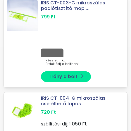
IRIS CT-003-G mikroszálas
padlótisztító mop ...
799
Ft
Készletinfó:
Érdeklődj a boltban!
Irány a bolt
arrow_forward
IRIS CT-004-G mikroszálas
cserélhető lapos ...
720
Ft
szállítási díj:
1 050
Ft