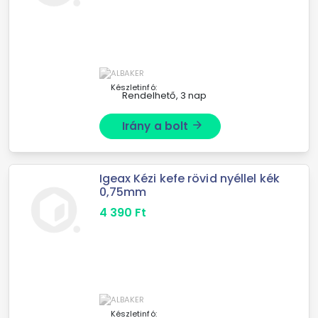
Készletinfó:
Rendelhető, 3 nap
Irány a bolt
arrow_forward
Igeax Kézi kefe rövid nyéllel kék
0,75mm
4 390
Ft
Készletinfó: