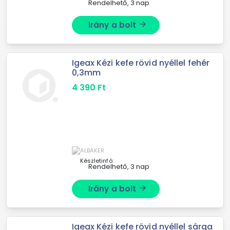
Rendelhető, 3 nap
Irány a bolt
arrow_forward
Igeax Kézi kefe rövid nyéllel fehér
0,3mm
4 390
Ft
Készletinfó:
Rendelhető, 3 nap
Irány a bolt
arrow_forward
Igeax Kézi kefe rövid nyéllel sárga