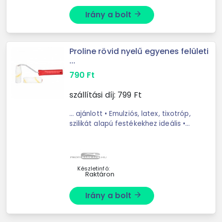
Irány a bolt
arrow_forward
Proline rövid nyelű egyenes felületi
...
790
Ft
szállítási díj:
799
Ft
... ajánlott • Emulziós, latex, tixotróp,
szilikát alapú festékekhez ideális •
Könnyű és rövíd nyél ∅ 6 mm - es fé
Készletinfó:
Raktáron
Irány a bolt
arrow_forward