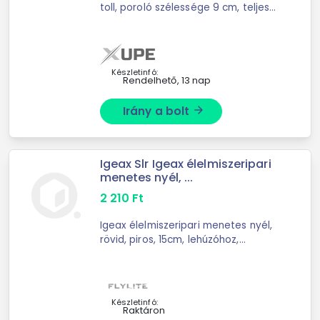
toll, poroló szélessége 9 cm, teljes
hossz 38 cm, 2 poroló a csomagban
Készletinfó:
Rendelhető, 13 nap
Irány a bolt
arrow_forward
Igeax Slr Igeax élelmiszeripari
menetes nyél, ...
2 210
Ft
Igeax élelmiszeripari menetes nyél,
rövid, piros, 15cm, lehúzóhoz,
csőtisztító keféhez - kémcső és
üvegtisztító kefe fej- ...
Készletinfó:
Raktáron