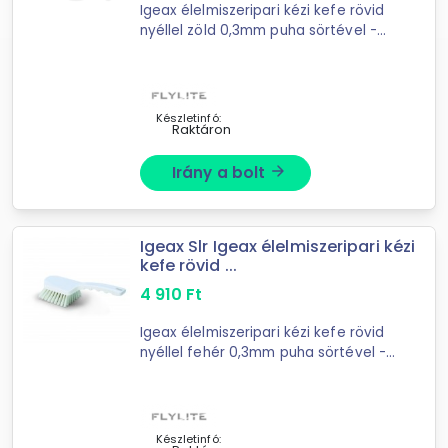
Igeax élelmiszeripari kézi kefe rövid
nyéllel zöld 0,3mm puha sörtével -
kézi higiéniai kefe- rövid nyéllel- zöld
sörtéjű- HACCP rendszerbe
illeszthető- többcélú tisztító kefe, ...
Készletinfó:
Raktáron
Irány a bolt
arrow_forward
Igeax Slr Igeax élelmiszeripari kézi
kefe rövid ...
4 910
Ft
Igeax élelmiszeripari kézi kefe rövid
nyéllel fehér 0,3mm puha sörtével -
kézi higiéniai kefe- rövid nyéllel-
fehér sörtéjű- HACCP rendszerbe
illeszthető- többcélú tisztító kefe, ...
Készletinfó: