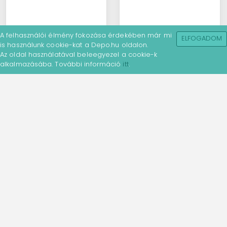
A felhasználói élmény fokozása érdekében már mi
ELFOGADOM
is használunk cookie-kat a Depo.hu oldalon.
Az oldal használatával beleegyezel a cookie-k
alkalmazásába. További információ
itt
.
Madarak, mini
Alice
mágneses lapjelölő
Csodaországban,
mini mágneses
lapjelölő
Hozd közelebb a
Merülj el a fantázia
természet szépségét
világában a Magnetic
könyveidhez a
1 890 Ft-tól
Mini Marks by IF - Alice
Magnetic Mini Marks
1 890 Ft-tól
mágneses könyvjelző
by IF - Birds mágneses
Készletinfó:
Érdeklődj a
...