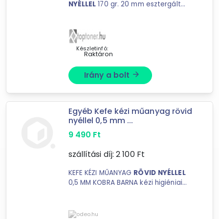
NYÉLLEL
170 gr. 20 mm esztergált
nyél
Katalóguskód: 42494
Készletinfó:
Raktáron
Irány a bolt
arrow_forward
Forgalmazók
odeo.hu Webáruház
Toptoner.hu
Egyéb Kefe kézi műanyag rövid
FLYLITE
nyéllel 0,5 mm ...
ALBAKER
9 490
Ft
XuPe.hu
Profibarkacs.hu
szállítási díj:
2 100
Ft
INNOTECH SHOP
KEFE KÉZI MŰANYAG
RÖVID
NYÉLLEL
0,5 MM KOBRA BARNA kézi higiéniai
kefe
rövid
nyéllel
barna sörtéjű
HACCP rendszerbe illeszthető
többcélú tisztító kefe, mely főzési ...