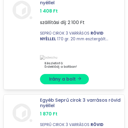
nyéllel
20
találat
1 408
Ft
Mást is keresel? Válogass a Depo teljes
szállítási díj:
2 100
Ft
kínálatából!
SEPRŰ CIROK 3 VARRÁSOS
RÖVID
tovább válogatok »
NYÉLLEL
170 gr. 20 mm esztergált
nyél
Katalóguskód: 42494
Készletinfó:
Érdeklődj a boltban!
Irány a bolt
arrow_forward
Egyéb Seprű cirok 3 varrásos rövid
nyéllel
1 870
Ft
SEPRŰ CIROK 3 VARRÁSOS
RÖVID