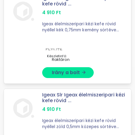
kefe rövid ...
4 910
Ft
Igeax élelmiszeripari kézi kefe rövid
nyéllel kék 0,75mm kemény sörtével
- kézi higiéniai kefe- rövid nyéllel-
kék sörtéjű- HACCP rendszerbe
illeszthető- többcélú tisztító kefe, ...
Készletinfó:
Raktáron
Irány a bolt
arrow_forward
Igeax Slr Igeax élelmiszeripari kézi
kefe rövid ...
4 910
Ft
Igeax élelmiszeripari kézi kefe rövid
nyéllel zöld 0,5mm közepes sörtével
- kézi higiéniai kefe- rövid nyéllel-