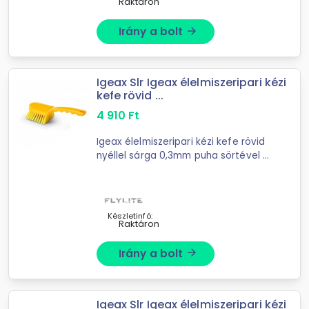
Raktáron
Irány a bolt
arrow_forward
Igeax Slr Igeax élelmiszeripari kézi
kefe rövid ...
4 910
Ft
Igeax élelmiszeripari kézi kefe rövid
nyéllel sárga 0,3mm puha sörtével -
kézi higiéniai kefe- rövid nyéllel-
sárga sörtéjű- HACCP rendszerbe
illeszthető- többcélú tisztító kefe, ...
Készletinfó:
Raktáron
Irány a bolt
arrow_forward
Igeax Slr Igeax élelmiszeripari kézi