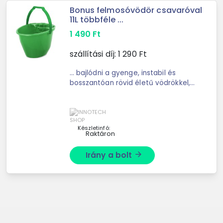
Bonus felmosóvödör csavaróval
11L többféle ...
1 490
Ft
szállítási díj:
1 290
Ft
... bajlódni a gyenge, instabil és
bosszantóan rövid életű vödrökkel,
akkor a BONUS 11l- ... , hogy a vödör
felboruljon. A nyél stabil fogásának
köszönhetően pedig könnyedén
kiönthetjük ...
Készletinfó:
Raktáron
Irány a bolt
arrow_forward