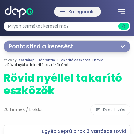
notes
menu
Kategóriák
search
Kere
Pontosítsd a keresést
Segítünk a keresésben!
Itt vagy:
Kezdőlap
Háztartás
Takarító eszközök
Rövid
Válaszd ki a jellemzőket
Te magad!
Rövid nyéllel takarító eszközök árai
Rövid nyéllel takarító
Ár szűrése
eszközök
790 Ft
9 490 Ft
Rendezés
20 termék / 1. oldal
sort
-
Szűrés
Egyéb Seprű cirok 3 varrásos rövid