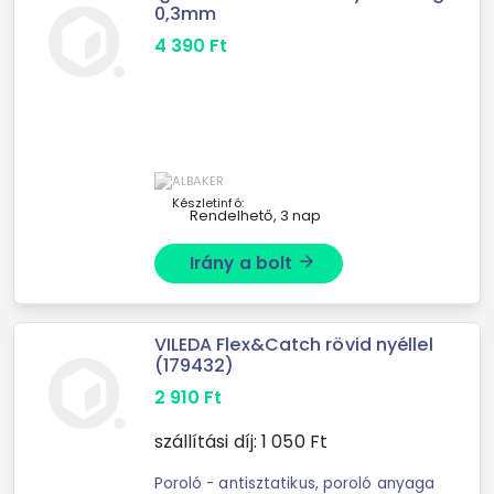
0,3mm
4 390
Ft
Készletinfó:
Rendelhető, 3 nap
Irány a bolt
arrow_forward
VILEDA Flex&Catch rövid nyéllel
(179432)
2 910
Ft
szállítási díj:
1 050
Ft
Poroló - antisztatikus, poroló anyaga