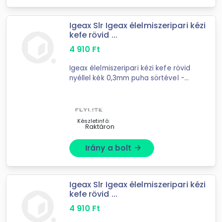
Igeax Slr Igeax élelmiszeripari kézi
kefe rövid ...
4 910
Ft
Igeax élelmiszeripari kézi kefe rövid
nyéllel kék 0,3mm puha sörtével -
kézi higiéniai kefe- rövid nyéllel- kék
sörtéjű- HACCP rendszerbe
illeszthető- többcélú tisztító kefe,
mely ...
Készletinfó:
Raktáron
Irány a bolt
arrow_forward
Igeax Slr Igeax élelmiszeripari kézi
kefe rövid ...
4 910
Ft