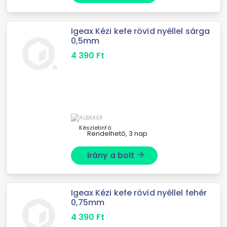
Igeax Kézi kefe rövid nyéllel sárga
0,5mm
4 390
Ft
Készletinfó:
Rendelhető, 3 nap
Irány a bolt
arrow_forward
Igeax Kézi kefe rövid nyéllel fehér
0,75mm
4 390
Ft