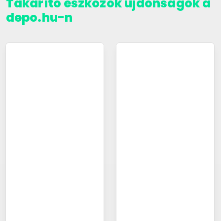
Takarító eszközök újdonságok a
depo.hu-n