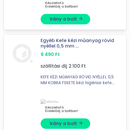
Készletinfó:
Érdeklődj a boltban!
Irány a bolt
arrow_forward
Egyéb Kefe kézi műanyag rövid
nyéllel 0,5 mm ...
9 490
Ft
szállítási díj:
2 100
Ft
KEFE KÉZI MŰANYAG RÖVID NYÉLLEL 0,5
MM KOBRA FEKETE kézi higiéniai kefe
rövid nyéllel fekete sörtéjű HACCP
rendszerbe illeszthető többcélú
tisztító kefe, mely főzési ...
Készletinfó:
Érdeklődj a boltban!
Irány a bolt
arrow_forward