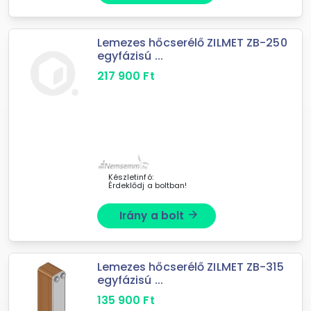
Lemezes hőcserélő ZILMET ZB-250
egyfázisú ...
217 900
Ft
Készletinfó:
Érdeklődj a boltban!
Irány a bolt
arrow_forward
Lemezes hőcserélő ZILMET ZB-315
egyfázisú ...
135 900
Ft