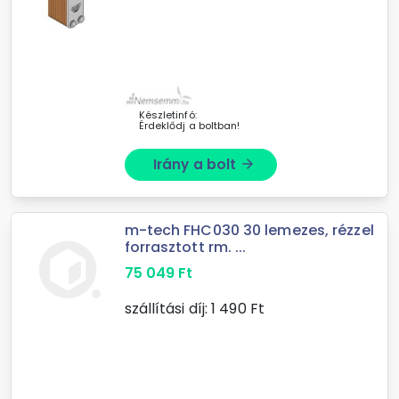
Készletinfó:
Érdeklődj a boltban!
Irány a bolt
arrow_forward
m-tech FHC030 30 lemezes, rézzel
forrasztott rm. ...
75 049
Ft
szállítási díj:
1 490
Ft