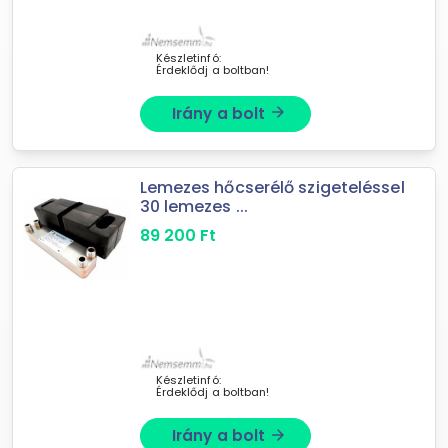
Készletinfó:
Érdeklődj a boltban!
Irány a bolt
arrow_forward
Forgalmazók
NEMSEMMI.HU
Lemezes hőcserélő szigeteléssel
30 lemezes ...
Megatherm Kft.
89 200
Ft
Készletinfó:
Érdeklődj a boltban!
Irány a bolt
arrow_forward