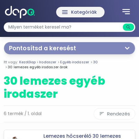
notes
menu
Kategóriák
search
Kere
Pontosítsd a keresést
Segítünk a keresésben!
Itt vagy:
Kezdőlap
Irodaszer
Egyéb irodaszer
30
Válaszd ki a jellemzőket
Te magad!
30 lemezes egyéb irodaszer árak
30 lemezes egyéb
Ár szűrése
irodaszer
70 900 Ft
269 900 Ft
Rendezés
6 termék / 1. oldal
sort
-
Szűrés
Lemezes hőcserélő 30 lemezes