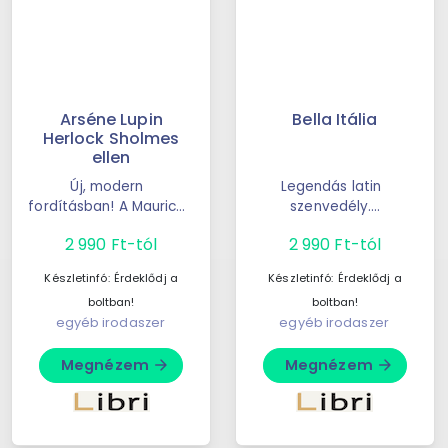
Arséne Lupin
Bella Itália
Herlock Sholmes
ellen
Új, modern
Legendás latin
fordításban! A Maurice
szenvedély.
Leblanc által
Életörömtől izzó
2 990 Ft-tól
2 990 Ft-tól
teremtett úri
hétköznapok.
csirkefogó, Arséne
Túlfűtött mediterrán
Készletinfó:
Érdeklődj a
Készletinfó:
Érdeklődj a
Lupin olyan, ...
élet. ...
boltban!
boltban!
egyéb irodaszer
egyéb irodaszer
Megnézem
Megnézem
arrow_forward
arrow_forward