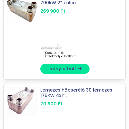
700kW 2” külső ...
6
találat
269 900
Ft
Mást is keresel? Válogass a Depo teljes
kínálatából!
tovább válogatok »
Készletinfó:
Érdeklődj a boltban!
Irány a bolt
arrow_forward
Lemezes hőcserélő 30 lemezes
175kW 4x1” ...
70 900
Ft