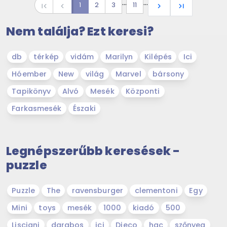
…
…
1
2
3
11
first_page
navigate_before
navigate_next
last_page
Nem találja? Ezt keresi?
db
térkép
vidám
Marilyn
Kilépés
Ici
Hóember
New
világ
Marvel
bársony
Tapikönyv
Alvó
Mesék
Központi
Farkasmesék
Északi
Legnépszerűbb keresések -
puzzle
Puzzle
The
ravensburger
clementoni
Egy
Mini
toys
mesék
1000
kiadó
500
Lisciani
darabos
ici
Djeco
hqc
szőnyeg