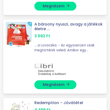
Megnézem
arrow_forward
A bársony nyuszi, avagy a játékok
életre ...
3 592
Ft
... a Lovacska. - Az egyszerűen csak
megtörténik veled. Amikor egy
kisgyerek hosszú, hosszú ideig ... Igaz
mese a MikulásrólMáté Angi: Ez egy
susogó levélSzabó Imola Julianna:
Rókamók ...
Készletinfó:
Érdeklődj a boltban!
Megnézem
arrow_forward
Redemption - Jóvátétel
4 499
Ft