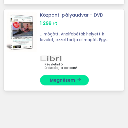
Központi pályaudvar - DVD
1 299
Ft
... mögött. Analfabéták helyett ír
levelet, ezzel tartja el magát. Egy
nap egyik ügyfelét halálos baleset
éri, akinek fia, Josué magára marad.
Dora ...
Készletinfó:
Érdeklődj a boltban!
Megnézem
arrow_forward