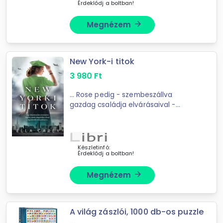
Érdeklődj a boltban!
Megnézem
arrow_forward
New York-i titok
3 980
Ft
... Rose pedig - szembeszállva
gazdag családja elvárásaival -
szakácsként dolgozik a város egyik
legjobb éttermében, ahol nő létére
akár konyhafőnök is válhat belőle ...
Készletinfó:
Érdeklődj a boltban!
Megnézem
arrow_forward
A világ zászlói, 1000 db-os puzzle
...