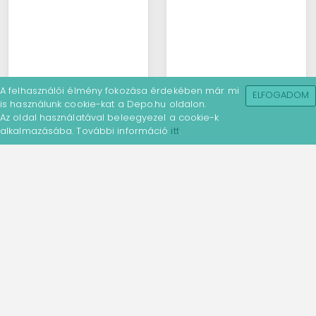
A felhasználói élmény fokozása érdekében már mi
ELFOGADOM
is használunk cookie-kat a Depo.hu oldalon.
Az oldal használatával beleegyezel a cookie-k
alkalmazásába. További információ
itt
.