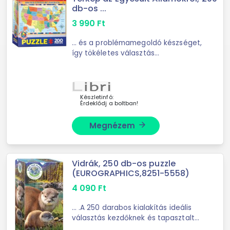
db-os ...
3 990
Ft
... és a problémamegoldó készséget,
így tökéletes választás
gyermekeknek és felnőtteknek
egyaránt.
Készletinfó:
Érdeklődj a boltban!
Megnézem
arrow_forward
Vidrák, 250 db-os puzzle
(EUROGRAPHICS,8251-5558)
4 090
Ft
... .A 250 darabos kialakítás ideális
választás kezdőknek és tapasztalt
puzzlezőknek egyaránt. A tartós,