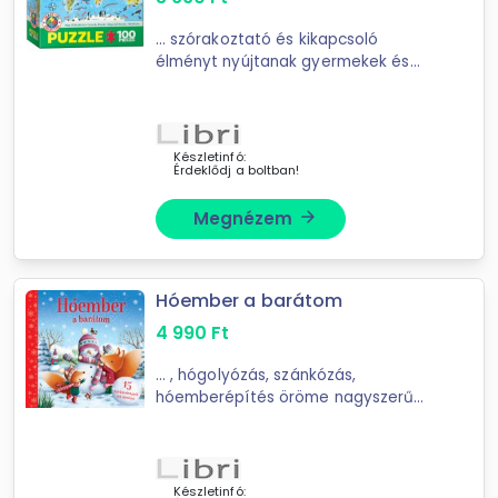
... szórakoztató és kikapcsoló
élményt nyújtanak gyermekek és
puzzle kedvelők számára egyaránt.A
precízen vágott puzzle elemek
tökéletesen illeszkednek, így az
összeállítás ...
Készletinfó:
Érdeklődj a boltban!
Megnézem
arrow_forward
Hóember a barátom
4 990
Ft
... , hógolyózás, szánkózás,
hóemberépítés öröme nagyszerű
közös élmény kicsiknek és
nagyoknak egyaránt. Az ebben a
kötetben összegyűjtött tizenöt
mese révén a kicsik ...
Készletinfó: