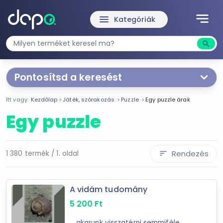
notes
menu
Kategóriák
search
Kere
Pontosítsd a keresést
Segítünk a keresésben!
Itt vagy:
Kezdőlap
Játék, szórakozás
Puzzle
Egy puzzle árak
Válaszd ki a jellemzőket
Te magad!
Egy puzzle
Ár szűrése
247 Ft
4 149 999 Ft
Rendezés
1 380 termék / 1. oldal
sort
-
A vidám tudomány
5 200
Ft
Szűrés
... akarunk visszatérni semmiféle