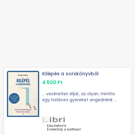
Kilépés a sorskönyvből
4 500
Ft
... vezérelten éljük; az olyan; mintha
egy hatéves gyereket engednénk a
volán mögé ... közérthetően és
páratlanul szórakoztatóan művelt.
Egyik kedvenc témája a
sorskönyvelmélet volt - ...
Készletinfó:
Érdeklődj a boltban!