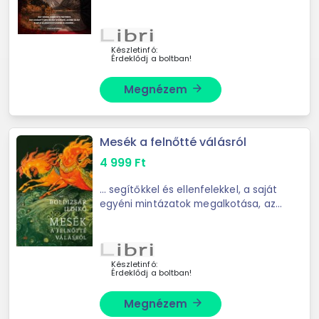
művének felfedezése vesz ...
nyomozás a Resia-völgybe, az
ország egyik leginkább elszigetelt
szegletébe viszi el Battagliát, ...
Készletinfó:
Érdeklődj a boltban!
Megnézem
arrow_forward
Mesék a felnőtté válásról
4 999
Ft
... segítőkkel és ellenfelekkel, a saját
egyéni mintázatok megalkotása, az
intimitás megtapasztalása, ...
elköteleződés. A mesék akkor
tekintenek egy ifjúra felnőttként, ha
sikeresen átment ...
Készletinfó:
Érdeklődj a boltban!
Megnézem
arrow_forward