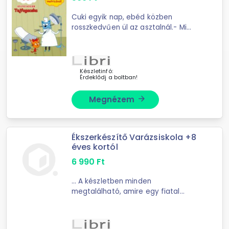
Cuki egyik nap, ebéd közben
rosszkedvűen ül az asztalnál.- Mi
bajod ... Cuki elpanaszolja a
családnak, hogy nagyon mozog és
fáj az egyik foga, ezért nincs
étvágya sem. Meg is mutatja, ...
Készletinfó:
Érdeklődj a boltban!
Megnézem
arrow_forward
Ékszerkészítő Varázsiskola +8
éves kortól
6 990
Ft
... A készletben minden
megtalálható, amire egy fiatal
alkotónak szüksége lehet ahhoz,
hogy ... köszönhetően az elkészült
kiegészítők igazán egyediek és