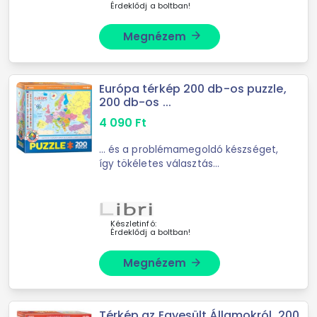
Érdeklődj a boltban!
Megnézem
arrow_forward
Európa térkép 200 db-os puzzle,
200 db-os ...
4 090
Ft
... és a problémamegoldó készséget,
így tökéletes választás
gyermekeknek és felnőtteknek
egyaránt.
Készletinfó:
Érdeklődj a boltban!
Megnézem
arrow_forward
Térkép az Egyesült Államokról, 200