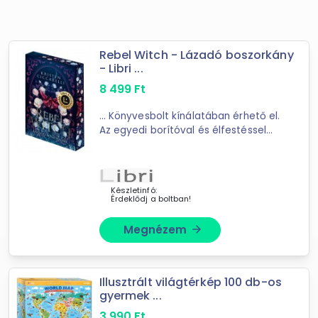
Rebel Witch - Lázadó boszorkány
- Libri ...
8 499
Ft
... Könyvesbolt kínálatában érhető el.
Az egyedi borítóval és élfestéssel
ellátott Libri Különleges ... , hogy a
világát megóvja, minden egyes
boszorkánynak vesznie kell -
leginkább Rune Wintersnek ...
Készletinfó:
Érdeklődj a boltban!
Megnézem
arrow_forward
Illusztrált világtérkép 100 db-os
gyermek ...
3 990
Ft