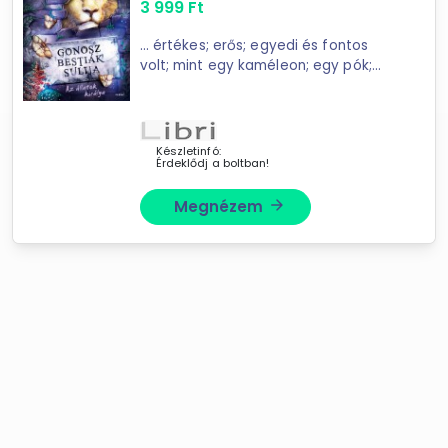
3 999
Ft
... értékes; erős; egyedi és fontos
volt; mint egy kaméleon; egy pók;
egy medve vagy egy galamb. És ...
Gonosz Bestiák Sulijába új igazgató
érkezik: egy hatalmas oroszlán; Mr.
Simbaroi! Az ...
Készletinfó:
Érdeklődj a boltban!
Megnézem
arrow_forward