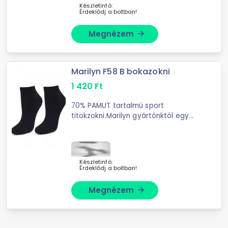
fantáziadúsak lesznek.A szett ...
Készletinfó:
Érdeklődj a boltban!
Megnézem
arrow_forward
Marilyn F58 B bokazokni
1 420
Ft
70% PAMUT tartalmú sport
titokzokni.Marilyn gyártónktól egy
állandó, egész évben keresett
darabja. Titokzoknik közül az egyik
igazán népszerű, mert alap
színekben kapható ...
Készletinfó:
Érdeklődj a boltban!
Megnézem
arrow_forward