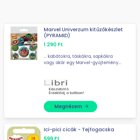
Marvel Univerzum kitűzőkészlet
(PYRAMID)
1 290
Ft
... kabátokra, táskákra, sapkákra
vagy akár egy Marvel-gyűjtemény
részeként. Ha szeretnéd mindig ...
magaddal vinni a Marvel-univerzum
egyik legnépszerűbb szuperhősét, ez
a kitűző ...
Készletinfó:
Érdeklődj a boltban!
Megnézem
arrow_forward
Ici-pici cicák - Tejfogacska
599
Ft