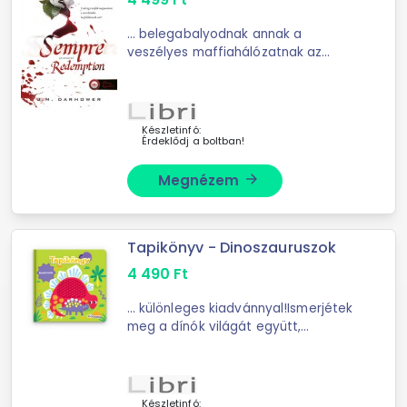
... belegabalyodnak annak a
veszélyes maffiahálózatnak az
ügyeibe; amit egyszer már
megpróbáltak
megbuktatni."Darhower nem
egyszerűen leír egy történetet;
Készletinfó:
Érdeklődj a boltban!
hanem eléri;hogy ÉREZZÜK azt ...
Megnézem
arrow_forward
Tapikönyv - Dinoszauruszok
4 490
Ft
... különleges kiadvánnyal!Ismerjétek
meg a dínók világát együtt,
miközben fejlődnek gyermeked
érzékszervei, mint a tapintás ...
szövegekfiúknak és lányoknak
egyaránt
Készletinfó: