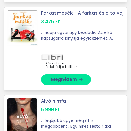
Farkasmesék - A farkas és a tolvaj
3 475
Ft
... napja ugyanúgy kezdődik. Az első
napsugárra kinyitja egyik szemét. A
másik szeme még félig ... elkaphatja
a korgó hasú farkas a tolvajt egy
fondorlatos csapdával? A farkas
nem riad ...
Készletinfó:
Érdeklődj a boltban!
Megnézem
arrow_forward
Alvó nimfa
5 999
Ft
... legújabb ügye még őt is
megdöbbenti. Egy híres festő ritka