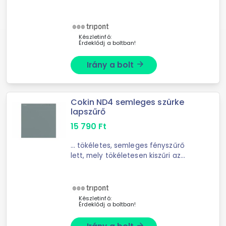
újrahasználható ... a víz felszínén
tartja. A kényelmes; ... 2
kameraegység és vízhatlan tokja
IP68 minősítéssel rendelkezik. ...
Készletinfó:
Érdeklődj a boltban!
Irány a bolt
arrow_forward
Cokin ND4 semleges szürke
lapszűrő
15 790
Ft
... tökéletes, semleges fényszűrő
lett, mely tökéletesen kiszűri az
infravörös fény tartomány ...
szélessége 100mm. A X méretű tartó
62-112mm közötti szűrőmenetű
objektívekkel ...
Készletinfó:
Érdeklődj a boltban!
arrow_forward