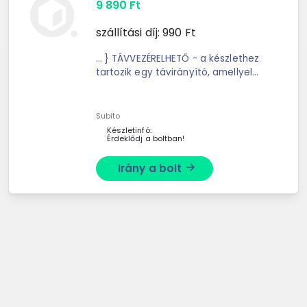
9 890
Ft
szállítási díj:
990
Ft
... } TÁVVEZÉRELHETŐ - a készlethez
tartozik egy távirányító, amellyel
könnyedén ... a felfüggesztési
rendszer tökéletesen működik az
egyenetlen ... fog, és órákig tartó
Subito
szórakozást nyújt. ...
Készletinfó:
Érdeklődj a boltban!
Irány a bolt
arrow_forward