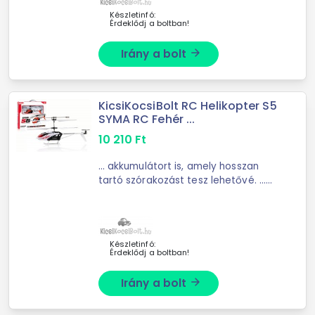
autóval ... (tartozék).
Készletinfó:
Érdeklődj a boltban!
Irány a bolt
arrow_forward
KicsiKocsiBolt RC Helikopter S5
SYMA RC Fehér ...
10 210
Ft
... akkumulátort is, amely hosszan
tartó szórakozást tesz lehetővé. ...
AA elemmel működik (nem
tartozék). A helikopter és a ...
felfedezésére. Ez egy tökéletes
játék a távirányítós eszközök ...
Készletinfó:
Érdeklődj a boltban!
Irány a bolt
arrow_forward