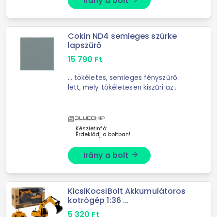
Irány a bolt
Cokin ND4 semleges szürke
lapszűrő
15 790
Ft
... tökéletes, semleges fényszűrő
lett, mely tökéletesen kiszűri az
infravörös fény tartomány ...
szélessége 100mm. A X méretű tartó
62-112mm közötti szűrőmenetű
objektívekkel ...
Készletinfó:
Érdeklődj a boltban!
Irány a bolt
arrow_forward
KicsiKocsiBolt Akkumulátoros
kotrógép 1:36 ...
5 320
Ft