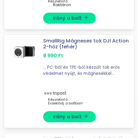
Készletinfó:
Raktáron
Irány a bolt
arrow_forward
SmallRig Mágneses tok DJI Action
2-höz (fehér)
8 990
Ft
... PC-ből és TPE-ből készült tok erős
védelmet nyújt, és mágnesekkel
rendelkezik ... Kompatibilis az összes
hivatalos DJI Action2 tartozékkal,
támogatja a több jelenetből álló ...
Készletinfó:
Érdeklődj a boltban!
Irány a bolt
arrow_forward