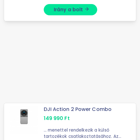
Irány a bolt
arrow_forward
DJI Action 2 Power Combo
149 990
Ft
... menettel rendelkezik a külső
tartozékok csatlakoztatásához. Az