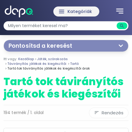
notes
menu
Kategóriák
search
Kere
Pontosítsd a keresést
Segítünk a keresésben!
Itt vagy:
Kezdőlap
Játék, szórakozás
Válaszd ki a jellemzőket
Te magad!
Távirányítós játékok és kiegészítői
Tartó
Tartó tok távirányítós játékok és kiegészítői árak
Tartó tok távirányítós
Ár szűrése
játékok és kiegészítői
679 Ft
1 977 890 Ft
-
Rendezés
194 termék / 1. oldal
sort
Szűrés