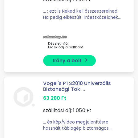
... ; ezt is Neked kell összeszerelned!
Ha pedig elkészült: íróeszközeidnek
egyrészt tökéletes helye lesz;
másrészt nap mint nap
szórakoztathat a modell különleges
...
Készletinfó:
Érdeklődj a boltban!
Irány a bolt
arrow_forward
Vogel's PTS2010 Univerzális
Biztonsági Tok ...
63 280
Ft
szállítási díj:
1 050
Ft
... és kép/video megjelenítésre
használt táblagép biztonságos
tárolására.A táblagép tartó kazetta