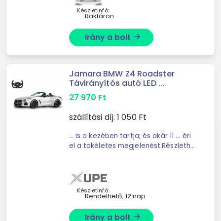
CE tanúsítvány ...
Készletinfó:
Raktáron
Irány a bolt
arrow_forward
Jamara BMW Z4 Roadster
Távirányítós autó LED ...
27 970
Ft
szállítási díj:
1 050
Ft
... is a kezében tartja; és akár 11 ... éri
el a tökéletes megjelenést.Részlethű
belső ... a modell is start-stop LED-es
... zárásAkkumulátor típusa:
Újratölthető (nem tartozék)Autó
mérete: 34 x ...
Készletinfó:
Rendelhető, 12 nap
Irány a bolt
arrow_forward