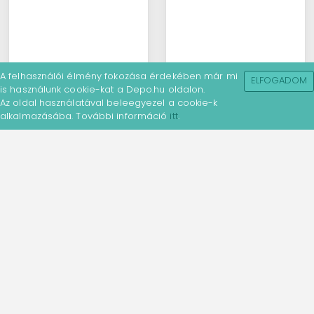
A felhasználói élmény fokozása érdekében már mi
ELFOGADOM
is használunk cookie-kat a Depo.hu oldalon.
Az oldal használatával beleegyezel a cookie-k
alkalmazásába. További információ
itt
.