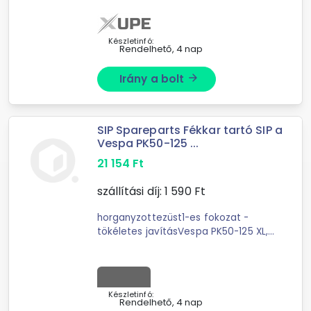
divatos; vékony megjelenésű; kiváló
minőségű alumíniumból és acélból
készült ...
Készletinfó:
Rendelhető, 4 nap
Irány a bolt
arrow_forward
SIP Spareparts Fékkar tartó SIP a
Vespa PK50-125 ...
21 154
Ft
szállítási díj:
1 590
Ft
horganyzottezüst1-es fokozat -
tökéletes javításVespa PK50-125 XL,
XL2, FL, HP, N, Automatica, PX80-200 E
Lusso, T5 modellekhez
Készletinfó:
Rendelhető, 4 nap