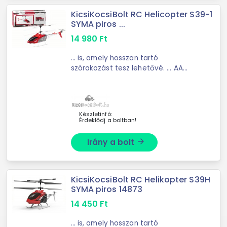
KicsiKocsiBolt RC Helicopter S39-1
SYMA piros ...
14 980
Ft
... is, amely hosszan tartó
szórakozást tesz lehetővé. ... AA
elemmel működik (nem tartozék). A
helikopter és a ... környezet
felfedezésére. Tökéletes játék a
távirányítós készülékek ...
Készletinfó:
Érdeklődj a boltban!
Irány a bolt
arrow_forward
KicsiKocsiBolt RC Helikopter S39H
SYMA piros 14873
14 450
Ft
... is, amely hosszan tartó