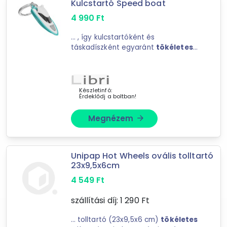
Kulcstartó Speed boat
194
találat
4 990
Ft
Mást is keresel? Válogass a Depo teljes
... , így kulcstartóként és
kínálatából!
táskadíszként egyaránt
tökéletes
választás.Miért fogod szeretni?o
tovább válogatok »
Részletgazdag, minőségi 3D dizájno
Tartós
, prémium cinkötvözet
anyago Kulcstartónak és ...
Készletinfó:
Érdeklődj a boltban!
Megnézem
arrow_forward
Unipap Hot Wheels ovális tolltartó
23x9,5x6cm
4 549
Ft
szállítási díj:
1 290
Ft
... tolltartó (23x9,5x6 cm)
tökéletes