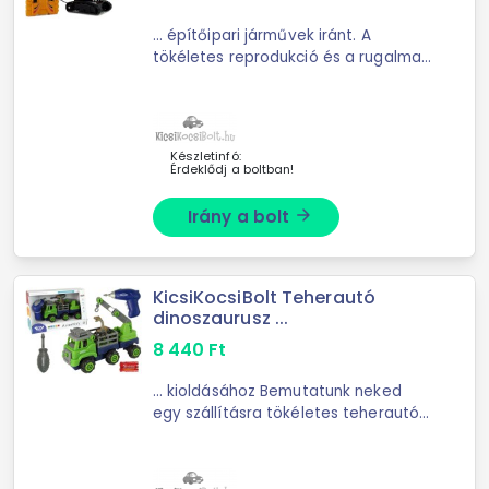
... építőipari járművek iránt. A
tökéletes reprodukció és a rugalmas
... A jármű órákig tartó szórakozást
nyújt a szabadban ... kampó
található a készlethez tartozó piros
bábu konténer ...
Készletinfó:
Érdeklődj a boltban!
Irány a bolt
arrow_forward
KicsiKocsiBolt Teherautó
dinoszaurusz ...
8 440
Ft
... kioldásához Bemutatunk neked
egy szállításra tökéletes teherautót.
Ezzel a tárggyal való ... elemeit
rögzítik. A játék órákig tartó
szórakozást nyújt, nemcsak az