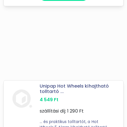
Unipap Hot Wheels kihajtható
tolltartó ...
4 549
Ft
szállítási díj:
1 290
Ft
... és praktikus tolltartót, a Hot