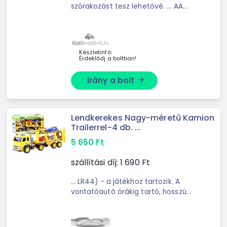
szórakozást tesz lehetővé. ... AA
elemmel működik (nem tartozék). A
helikopter és a ... környezet
felfedezésére. Tökéletes játék a
távirányítós készülékek ...
Készletinfó:
Érdeklődj a boltban!
Irány a bolt
arrow_forward
Lendkerekes Nagy-méretű Kamion
Trailerrel-4 db. ...
5 650
Ft
szállítási díj:
1 690
Ft
... LR44) - a játékhoz tartozik. A
vontatóautó órákig tartó, hosszú
kreatív játékot ... szép színes
dobozba van csomagolva, tökéletes
ajándékba. Technikai paraméterek