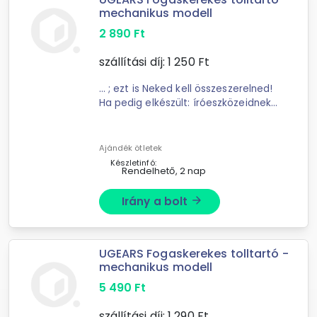
mechanikus modell
2 890
Ft
szállítási díj:
1 250
Ft
... ; ezt is Neked kell összeszerelned!
Ha pedig elkészült: íróeszközeidnek
egyrészt tökéletes helye lesz;
másrészt nap mint nap
szórakoztathat a modell különleges
Ajándék ötletek
...
Készletinfó:
Rendelhető, 2 nap
Irány a bolt
arrow_forward
UGEARS Fogaskerekes tolltartó -
mechanikus modell
5 490
Ft
szállítási díj:
1 290
Ft