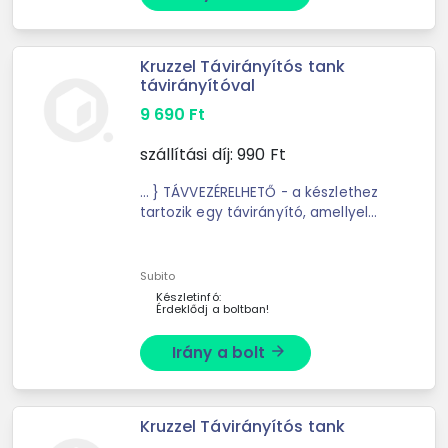
Kruzzel Távirányítós tank
távirányítóval
9 690
Ft
szállítási díj:
990
Ft
... } TÁVVEZÉRELHETŐ - a készlethez
tartozik egy távirányító, amellyel
könnyedén ... a felfüggesztési
rendszer tökéletesen működik az
egyenetlen ... vonzó, és órákig tartó
Subito
szórakozást nyújt. ...
Készletinfó:
Érdeklődj a boltban!
Irány a bolt
arrow_forward
Kruzzel Távirányítós tank