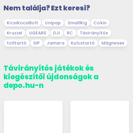
Nem találja? Ezt keresi?
KicsiKocsiBolt
Unipap
SmallRig
Cokin
Kruzzel
UGEARS
DJI
RC
Távirányítós
tolltartó
SIP
Jamara
Kulcstartó
Mágneses
Távirányítós játékok és
kiegészítői újdonságok a
depo.hu-n