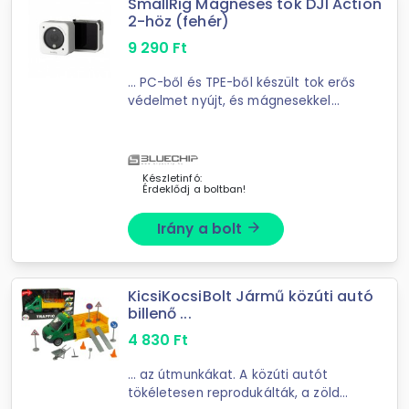
SmallRig Mágneses tok DJI Action
2-höz (fehér)
9 290
Ft
... PC-ből és TPE-ből készült tok erős
védelmet nyújt, és mágnesekkel
rendelkezik ... Kompatibilis az összes
hivatalos DJI Action2 tartozékkal,
támogatja a több jelenetből álló ...
Készletinfó:
Érdeklődj a boltban!
Irány a bolt
arrow_forward
KicsiKocsiBolt Jármű közúti autó
billenő ...
4 830
Ft
... az útmunkákat. A közúti autót
tökéletesen reprodukálták, a zöld