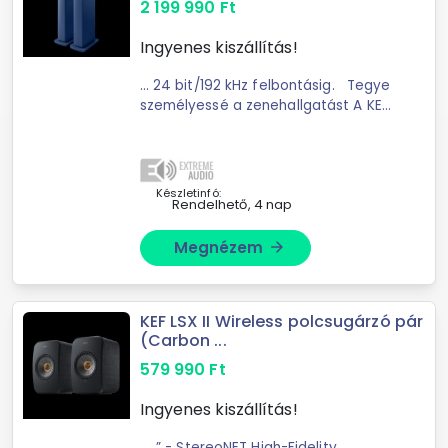
2 199 990
Ft
Ingyenes kiszállítás!
... 24 bit/192 kHz felbontásig. Tegye
személyessé a zenehallgatást A KEF
Connect alkalmazás intuitív
hangbeállításokkal rendelkezik, így
finomhangolhatja LS60 Wireless
hangszóróját ...
Készletinfó:
Rendelhető, 4 nap
Megnézem
arrow_forward
KEF LSX II Wireless polcsugárzó pár
(Carbon ...
579 990
Ft
Ingyenes kiszállítás!
... .” - StereoNET High-Fidelity