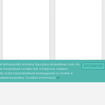
A felhasználói élmény fokozása érdekében már mi
ELFOGADOM
is használunk cookie-kat a Depo.hu oldalon.
Az oldal használatával beleegyezel a cookie-k
alkalmazásába. További információ
itt
.