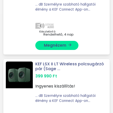
... dB Személyre szabható hallgatói
élmény a KEF Connect App-on
keresztül Optimalizált kabinet ...
tartozzon, van egy dedikált kimenet
a KEF mélynyomó
csatlakoztatásához. Ugyanaz a
Készletinfó:
Rendelhető, 4 nap
zene, ...
Megnézem
arrow_forward
KEF LSX II LT Wireless polcsugárzó
pár (Sage ...
399 990
Ft
Ingyenes kiszállítás!
... dB Személyre szabható hallgatói
élmény a KEF Connect App-on
keresztül Optimalizált kabinet ...
tartozzon, van egy dedikált kimenet