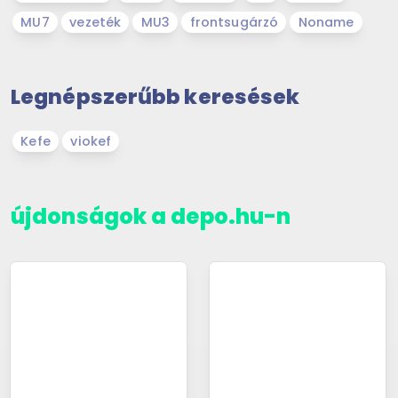
MU7
vezeték
MU3
frontsugárzó
Noname
Legnépszerűbb keresések
Kefe
viokef
újdonságok a depo.hu-n