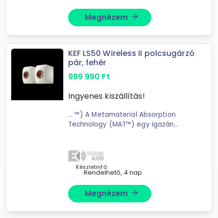
Megnézem
arrow_forward
KEF LS50 Wireless II polcsugárzó
pár, fehér
999 990
Ft
Ingyenes kiszállítás!
... ™) A Metamaterial Absorption
Technology (MAT™) egy igazán
forradalmi találmány a
KEF
akusztikus fegyvertárában; egy
rendkívül összetett; labirintusszerű
szerkezet; amely elnyeli a ...
Készletinfó:
Rendelhető, 4 nap
Megnézem
arrow_forward