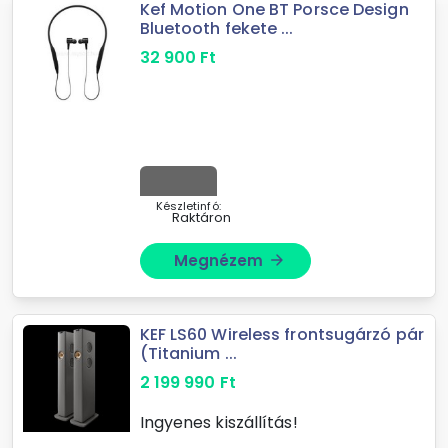
Kef Motion One BT Porsce Design
Bluetooth fekete ...
32 900
Ft
Készletinfó:
Raktáron
Megnézem
arrow_forward
KEF LS60 Wireless frontsugárzó pár
(Titanium ...
2 199 990
Ft
Ingyenes kiszállítás!