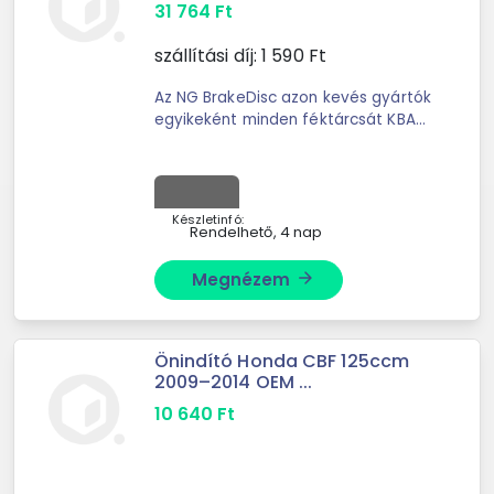
31 764
Ft
szállítási díj:
1 590
Ft
Az NG BrakeDisc azon kevés gyártók
egyikeként minden féktárcsát KBA
jóváhagyással lát el, ezért azok
minden további nélkül
közlekedhetnek a közutakon. Minden
féktárcsához ...
Készletinfó:
Rendelhető, 4 nap
Megnézem
arrow_forward
Önindító Honda CBF 125ccm
2009–2014 OEM ...
10 640
Ft