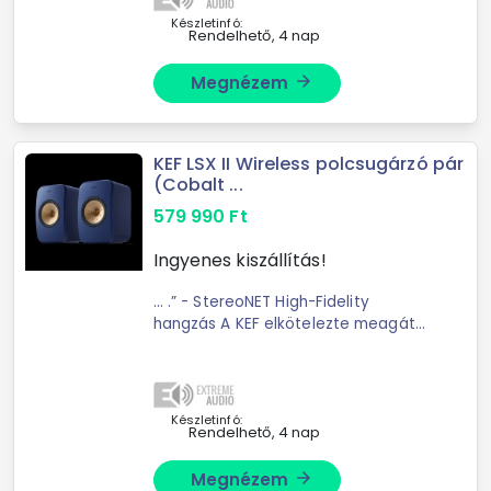
Az LSX II- ...
Készletinfó:
Rendelhető, 4 nap
Megnézem
arrow_forward
KEF LSX II Wireless polcsugárzó pár
(Cobalt ...
579 990
Ft
Ingyenes kiszállítás!
... .” - StereoNET High-Fidelity
hangzás A KEF elkötelezte meagát
amellett; hogy kiváló hallgatási ...
részletet Az Uni-Q ® technológia a
KEF jellegzetes hangjának építőköve.
Az LSX II- ...
Készletinfó:
Rendelhető, 4 nap
Megnézem
arrow_forward