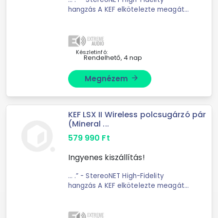
hangzás A KEF elkötelezte meagát
amellett; hogy kiváló hallgatási ...
részletet Az Uni-Q ® technológia a
KEF jellegzetes hangjának építőköve.
Az LSX II- ...
Készletinfó:
Rendelhető, 4 nap
Megnézem
arrow_forward
KEF LSX II Wireless polcsugárzó pár
(Mineral ...
579 990
Ft
Ingyenes kiszállítás!
... .” - StereoNET High-Fidelity
hangzás A KEF elkötelezte meagát
amellett; hogy kiváló hallgatási ...
részletet Az Uni-Q ® technológia a
KEF jellegzetes hangjának építőköve.