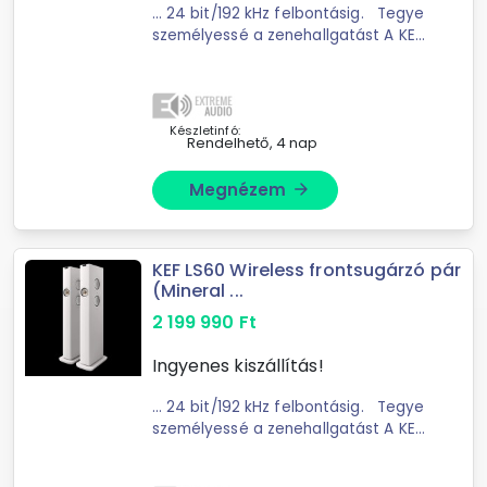
... 24 bit/192 kHz felbontásig. Tegye
személyessé a zenehallgatást A KEF
Connect alkalmazás intuitív
hangbeállításokkal rendelkezik, így
finomhangolhatja LS60 Wireless
hangszóróját ...
Készletinfó:
Rendelhető, 4 nap
Megnézem
arrow_forward
KEF LS60 Wireless frontsugárzó pár
(Mineral ...
2 199 990
Ft
Ingyenes kiszállítás!
... 24 bit/192 kHz felbontásig. Tegye
személyessé a zenehallgatást A KEF
Connect alkalmazás intuitív
hangbeállításokkal rendelkezik, így