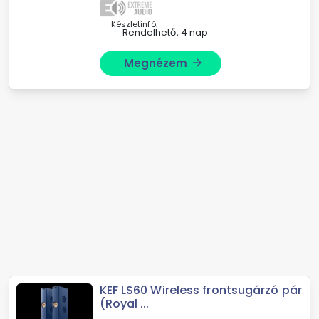
finomhangolhatja LS60 Wireless
hangszóróját ...
Készletinfó:
Rendelhető, 4 nap
Megnézem
arrow_forward
KEF LS60 Wireless frontsugárzó pár
(Royal ...