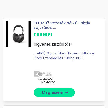
KEF MU7 vezeték nélküli aktív
zajszűrős ...
119 999
Ft
Ingyenes kiszállítás!
... ANC) Gyorstöltés: 15 perc töltéssel
8 óra üzemidő Mu7 Hang: KEF.
Tervező: Ross Lovegrove. Hang
Tiszta. Pontos. Nagy felbontású. A
Mu7 ...
Készletinfó:
Raktáron
Megnézem
arrow_forward