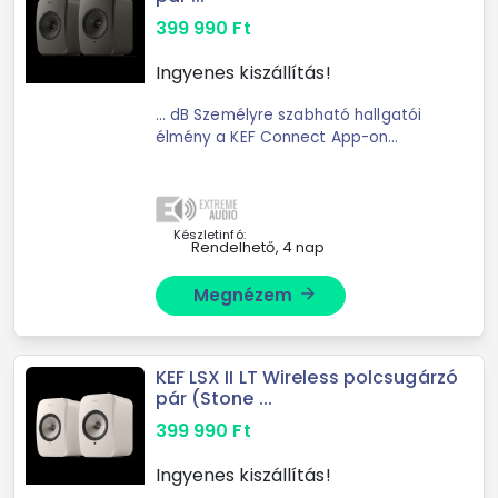
399 990
Ft
Ingyenes kiszállítás!
... dB Személyre szabható hallgatói
élmény a KEF Connect App-on
keresztül Optimalizált kabinet ...
tartozzon, van egy dedikált kimenet
a KEF mélynyomó
csatlakoztatásához. Ugyanaz a
Készletinfó:
Rendelhető, 4 nap
zene, ...
Megnézem
arrow_forward
KEF LSX II LT Wireless polcsugárzó
pár (Stone ...
399 990
Ft
Ingyenes kiszállítás!