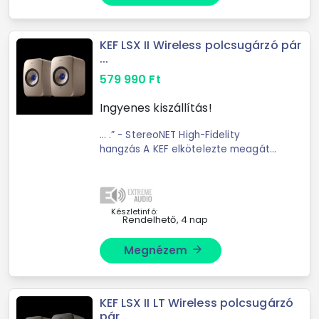
KEF LSX II Wireless polcsugárzó pár
...
579 990
Ft
Ingyenes kiszállítás!
... .” - StereoNET High-Fidelity
hangzás A KEF elkötelezte meagát
amellett; hogy kiváló hallgatási ...
részletet Az Uni-Q ® technológia a
KEF jellegzetes hangjának építőköve.
Az LSX II- ...
Készletinfó:
Rendelhető, 4 nap
Megnézem
arrow_forward
KEF LSX II LT Wireless polcsugárzó
pár ...