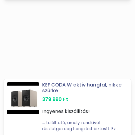
KEF CODA W aktív hangfal, nikkel
szürke
379 990
Ft
Ingyenes kiszállítás!
... található; amely rendkívül
részletgazdag hangzást biztosít. Ez
a csúcstechnológia a
KEF
évtizedes