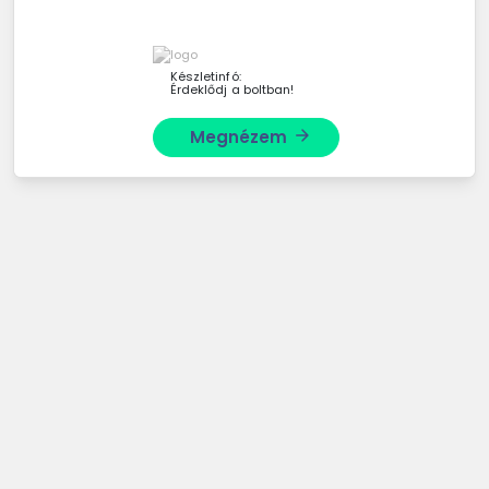
Készletinfó:
Érdeklődj a boltban!
Megnézem
arrow_forward