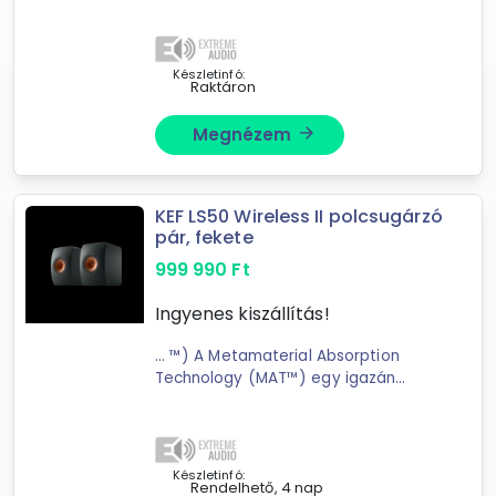
akusztikai tapasztalatán; fejlett
szimulációkon és precíz mérnöki
munkán alapul ...
Készletinfó:
Raktáron
Megnézem
arrow_forward
KEF LS50 Wireless II polcsugárzó
pár, fekete
999 990
Ft
Ingyenes kiszállítás!
... ™) A Metamaterial Absorption
Technology (MAT™) egy igazán
forradalmi találmány a
KEF
akusztikus fegyvertárában; egy
rendkívül összetett; labirintusszerű
szerkezet; amely elnyeli a ...
Készletinfó:
Rendelhető, 4 nap