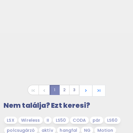
1
2
3
first_page
navigate_before
navigate_next
last_page
Nem találja? Ezt keresi?
LSX
Wireless
II
LS50
CODA
pár
LS60
polcsugárzó
aktív
hangfal
NG
Motion