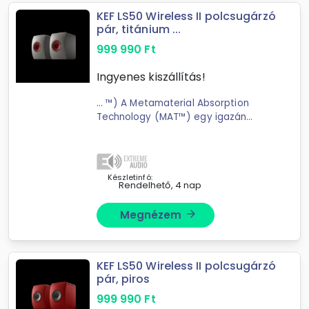
KEF LS50 Wireless II polcsugárzó
pár, titánium ...
999 990
Ft
Ingyenes kiszállítás!
... ™) A Metamaterial Absorption
Technology (MAT™) egy igazán
forradalmi találmány a
KEF
akusztikus fegyvertárában; egy
rendkívül összetett; labirintusszerű
szerkezet; amely elnyeli a ...
Készletinfó:
Rendelhető, 4 nap
Megnézem
arrow_forward
KEF LS50 Wireless II polcsugárzó
pár, piros
999 990
Ft