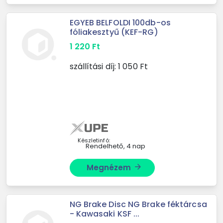
EGYEB BELFOLDI 100db-os
fóliakesztyű (KEF-RG)
1 220
Ft
szállítási díj:
1 050
Ft
Készletinfó:
Rendelhető, 4 nap
Megnézem
arrow_forward
NG Brake Disc NG Brake féktárcsa
- Kawasaki KSF ...