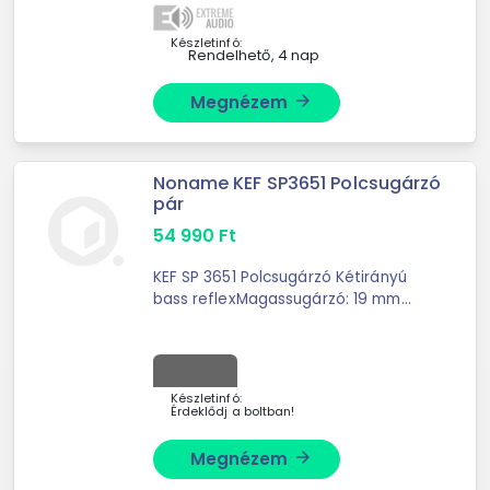
a KEF mélynyomó
csatlakoztatásához. Ugyanaz a
Készletinfó:
Rendelhető, 4 nap
zene, ...
Megnézem
arrow_forward
Noname KEF SP3651 Polcsugárzó
pár
54 990
Ft
KEF SP 3651 Polcsugárzó Kétirányú
bass reflexMagassugárzó: 19 mm
alumíniumKözépsugárzó: 100 ...
Készletinfó:
Érdeklődj a boltban!
Megnézem
arrow_forward