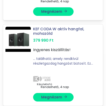
Rendelhető, 4 nap
Megnézem
arrow_forward
KEF CODA W aktív hangfal,
Forgalmazók
mohazöld
Extremeaudio
379 990
Ft
mysoft.hu
GRX ELEKTRO OUTLET
Ingyenes kiszállítás!
XuPe.hu
Motomotors
... található; amely rendkívül
részletgazdag hangzást biztosít. Ez
Alkatreszekrobogohoz.hu
a csúcstechnológia a
KEF
évtizedes
akusztikai tapasztalatán; fejlett
szimulációkon és precíz mérnöki
munkán alapul ...
Készletinfó:
Rendelhető, 4 nap
Megnézem
arrow_forward