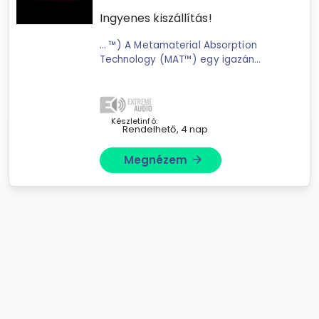
Ingyenes kiszállítás!
... ™) A Metamaterial Absorption
Technology (MAT™) egy igazán
forradalmi találmány a
KEF
akusztikus fegyvertárában; egy
rendkívül összetett; labirintusszerű
szerkezet; amely elnyeli a ...
Készletinfó:
Rendelhető, 4 nap
Megnézem
arrow_forward