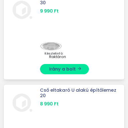
30
9 990
Ft
Készletinfó:
Raktáron
Irány a bolt
arrow_forward
Cső eltakaró U alakú építőlemez
20
8 990
Ft