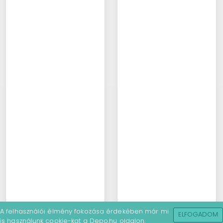
A felhasználói élmény fokozása érdekében már mi
ELFOGADOM
is használunk cookie-kat a Depo.hu oldalon.