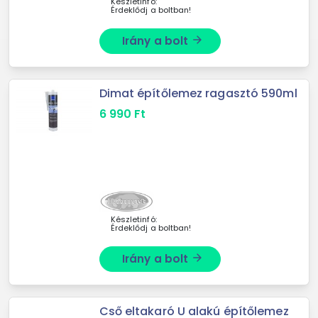
Készletinfó:
Érdeklődj a boltban!
Irány a bolt
arrow_forward
Dimat építőlemez ragasztó 590ml
6 990
Ft
Készletinfó:
Érdeklődj a boltban!
Irány a bolt
arrow_forward
Cső eltakaró U alakú építőlemez