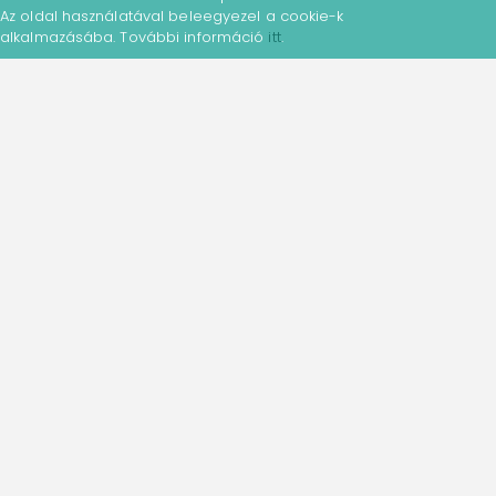
Az oldal használatával beleegyezel a cookie-k
alkalmazásába. További információ
itt
.