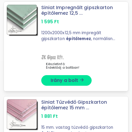
Siniat Impregnált gipszkarton
építőlemez 12,5 ...
1 595
Ft
1200x2000x12,5 mm impregált
gipszkarton
építőlemez
, normálisnál
időszakosan nagyobb relativ
páratartalmu helyiségek
álmennyezet építéséhez
Készletinfó:
Érdeklődj a boltban!
Irány a bolt
arrow_forward
Siniat Tűzvédő Gipszkarton
építőlemez 15 mm ...
1 881
Ft
15 mm. vastag tűzvédő gipszkarton