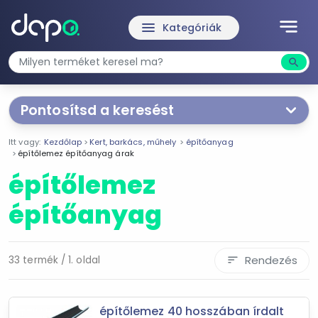
notes
menu
Kategóriák
search
Kere
Pontosítsd a keresést
Segítünk a keresésben!
Itt vagy:
Kezdőlap
Kert, barkács, műhely
építőanyag
Válaszd ki a jellemzőket
Te magad!
építőlemez építőanyag árak
építőlemez
Ár szűrése
építőanyag
1 292 Ft
23 271 Ft
Rendezés
33 termék / 1. oldal
sort
-
Szűrés
építőlemez 40 hosszában írdalt