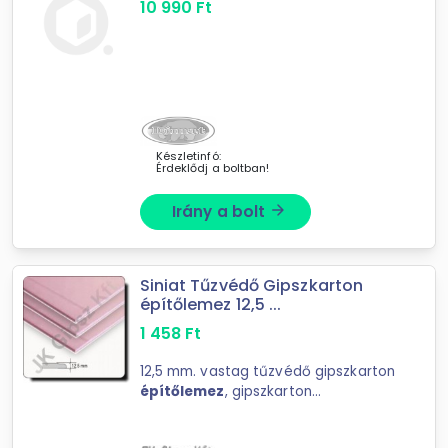
10 990
Ft
Készletinfó:
Érdeklődj a boltban!
Irány a bolt
arrow_forward
Siniat Tűzvédő Gipszkarton
építőlemez 12,5 ...
1 458
Ft
12,5 mm. vastag tűzvédő gipszkarton
építőlemez
, gipszkarton
álmennyezet építéséhez. Raktáron