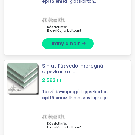
építőlemez
, gipszkarton
álmennyezet, tetőtérburkolások
építéséhez.
Készletinfó:
Érdeklődj a boltban!
Irány a bolt
arrow_forward
Siniat Tűzvédő Impregnál
gipszkarton ...
2 593
Ft
Tűzvédő-impregált gipszkarton
építőlemez
15 mm vastagságú,
olyan helyiségek burkolataként
alkalmazandó ahol fokozott
tűzvédelmi ...
Készletinfó:
Érdeklődj a boltban!