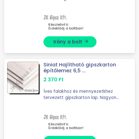
vastagsággal készülő magas
hanggátlású és ...
Készletinfó:
Érdeklődj a boltban!
Irány a bolt
arrow_forward
Siniat Hajlítható gipszkarton
építőlemez 6,5 ...
2 370
Ft
Íves falakhoz és mennyezetkhez
tervezett gipszkarton lap. Nagyon
rugalmas termék, ezért könnyen
bármilyen belső forma kialakítható a
segítségével (hajlított szerkezetek).
A haj
Készletinfó:
Érdeklődj a boltban!