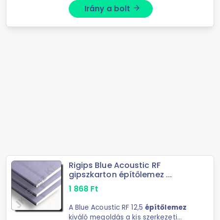
Irány a bolt
arrow_forward
Rigips Blue Acoustic RF
gipszkarton építőlemez ...
1 868
Ft
A Blue Acoustic RF 12,5
építőlemez
kiváló megoldás a kis szerkezeti