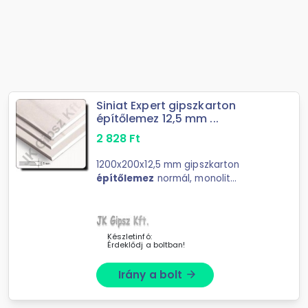
Siniat Expert gipszkarton
építőlemez 12,5 mm ...
2 828
Ft
1200x200x12,5 mm gipszkarton
építőlemez
normál, monolit
gipszkarton álmennyezet
építéséhez. Raktáron
Készletinfó:
Érdeklődj a boltban!
Irány a bolt
arrow_forward