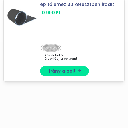
építőlemez 30 keresztben írdalt
10 990
Ft
Készletinfó:
Érdeklődj a boltban!
Irány a bolt
arrow_forward