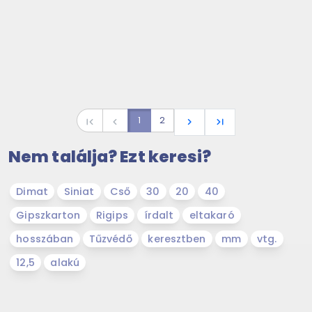
1
2
first_page
navigate_before
navigate_next
last_page
Nem találja? Ezt keresi?
Dimat
Siniat
Cső
30
20
40
Gipszkarton
Rigips
írdalt
eltakaró
hosszában
Tűzvédő
keresztben
mm
vtg.
12,5
alakú