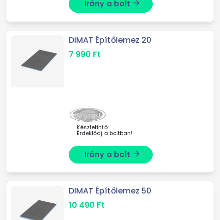
Irány a bolt
arrow_forward
DIMAT Építőlemez 20
7 990
Ft
Készletinfó:
Érdeklődj a boltban!
Irány a bolt
arrow_forward
DIMAT Építőlemez 50
10 490
Ft