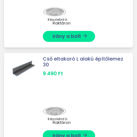
Készletinfó:
Raktáron
Irány a bolt
arrow_forward
Cső eltakaró L alakú építőlemez
30
9 490
Ft
Készletinfó:
Raktáron
Irány a bolt
arrow_forward