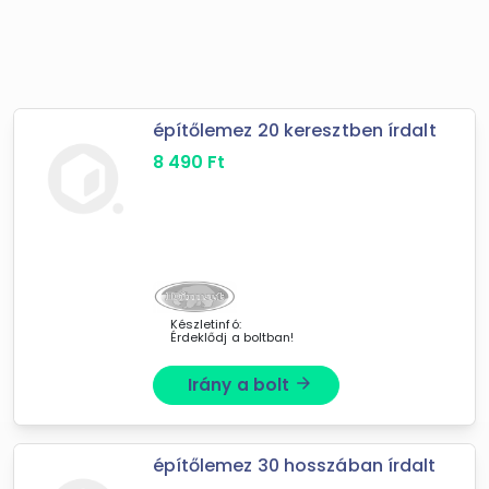
építőlemez 20 keresztben írdalt
8 490
Ft
Készletinfó:
Érdeklődj a boltban!
Irány a bolt
arrow_forward
építőlemez 30 hosszában írdalt