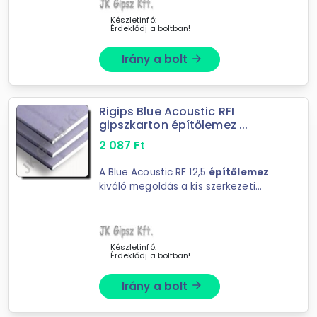
Készletinfó:
Érdeklődj a boltban!
Irány a bolt
arrow_forward
Rigips Blue Acoustic RFI
gipszkarton építőlemez ...
2 087
Ft
A Blue Acoustic RF 12,5
építőlemez
kiváló megoldás a kis szerkezeti
vastagsággal készülő magas
hanggátlású és ...
Készletinfó:
Érdeklődj a boltban!
Irány a bolt
arrow_forward