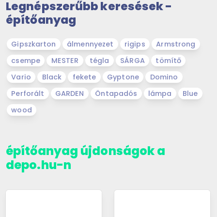
Legnépszerűbb keresések -
építőanyag
Gipszkarton
álmennyezet
rigips
Armstrong
csempe
MESTER
tégla
SÁRGA
tömítő
Vario
Black
fekete
Gyptone
Domino
Perforált
GARDEN
Öntapadós
lámpa
Blue
wood
építőanyag újdonságok a
depo.hu-n