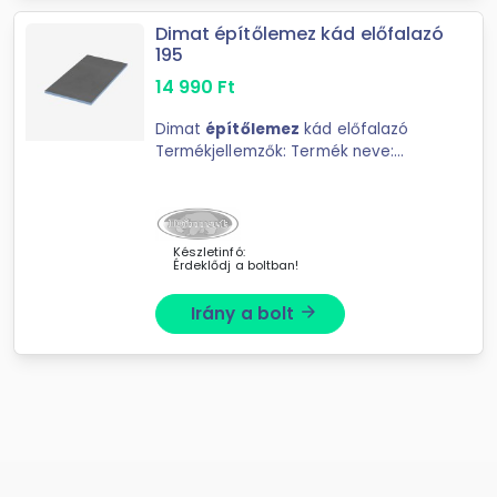
Dimat építőlemez kád előfalazó
195
14 990
Ft
Dimat
építőlemez
kád előfalazó
Termékjellemzők: Termék neve:
Dimat
építőlemez
kád előfalazó
Méretek: Szélesség: 60 cm,
Hosszúság: 195
Készletinfó:
Érdeklődj a boltban!
Irány a bolt
arrow_forward