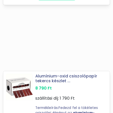
Alumínium-oxid csiszolópapír
tekercs készlet ...
8 790
Ft
szállítási díj:
1 790
Ft
Termékleírás:Fedezd fel a tökéletes
csiszolási élményt az
alumínium
-