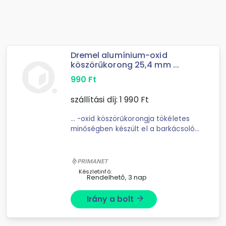
Dremel alumínium-oxid
köszörűkorong 25,4 mm ...
990
Ft
szállítási díj:
1 990
Ft
... -oxid köszörűkorongja tökéletes
minőségben készült el a barkácsolók
számára. Az
alumínium
-oxid
köszörűkorong munkaátmérője 25,4
milliméter. Használható fémekhez,
öntvényekhez ...
Készletinfó:
Rendelhető, 3 nap
Irány a bolt
arrow_forward