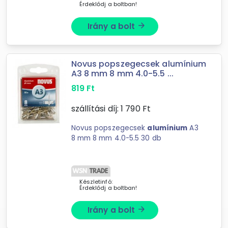
Érdeklődj a boltban!
Irány a bolt
arrow_forward
Novus popszegecsek alumínium
A3 8 mm 8 mm 4.0-5.5 ...
819
Ft
szállítási díj:
1 790
Ft
Novus popszegecsek
alumínium
A3
8 mm 8 mm 4.0-5.5 30 db
Készletinfó:
Érdeklődj a boltban!
Irány a bolt
arrow_forward