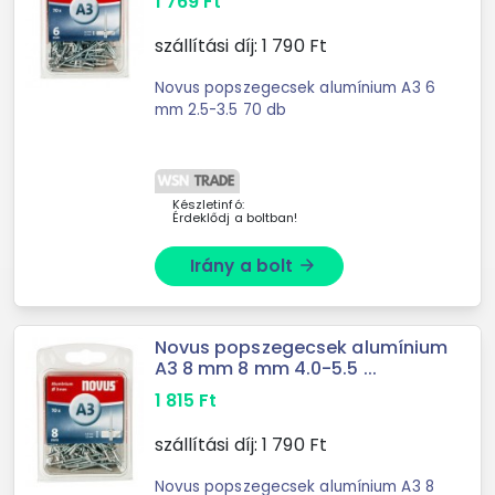
1 769
Ft
szállítási díj:
1 790
Ft
Novus popszegecsek alumínium A3 6
mm 2.5-3.5 70 db
Készletinfó:
Érdeklődj a boltban!
Irány a bolt
arrow_forward
Novus popszegecsek alumínium
A3 8 mm 8 mm 4.0-5.5 ...
1 815
Ft
szállítási díj:
1 790
Ft
Novus popszegecsek alumínium A3 8