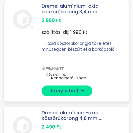
Dremel alumínium-oxid
köszörűkorong 3,4 mm ...
2 890
Ft
szállítási díj:
1 990
Ft
... -oxid köszörűkorongja tökéletes
minőségben készült el a barkácsolók
számára. Az alumínium-
oxid köszörűkorong munkaátmérője
3,4 milliméter. Használható
fémekhez, öntvényekhez ...
Készletinfó:
Rendelhető, 3 nap
Irány a bolt
arrow_forward
Dremel alumínium-oxid
köszörűkorong 4,8 mm ...
2 490
Ft