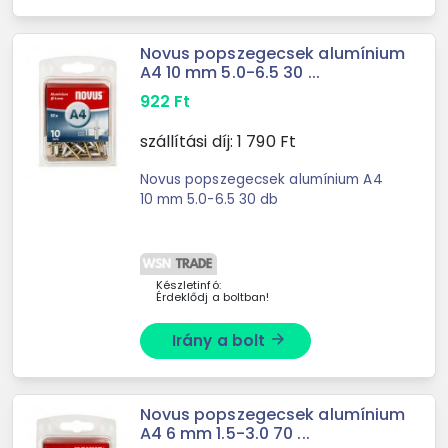
Novus popszegecsek alumínium
A4 10 mm 5.0-6.5 30 ...
922
Ft
szállítási díj:
1 790
Ft
Novus popszegecsek alumínium A4
10 mm 5.0-6.5 30 db
Készletinfó:
Érdeklődj a boltban!
Irány a bolt
arrow_forward
Novus popszegecsek alumínium
A4 6 mm 1.5-3.0 70 ...