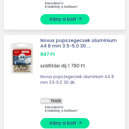
Készletinfó:
Érdeklődj a boltban!
Irány a bolt
arrow_forward
Novus popszegecsek alumínium
A4 8 mm 3.5-5.0 30 ...
847
Ft
szállítási díj:
1 790
Ft
Novus popszegecsek alumínium A4 8
mm 3.5-5.0 30 db
Készletinfó:
Érdeklődj a boltban!
Irány a bolt
arrow_forward