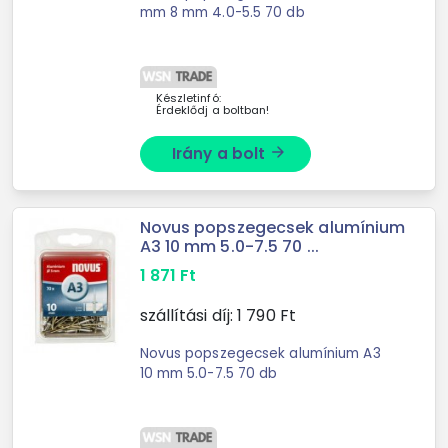
mm 8 mm 4.0-5.5 70 db
Készletinfó:
Érdeklődj a boltban!
Irány a bolt
arrow_forward
Novus popszegecsek alumínium
A3 10 mm 5.0-7.5 70 ...
1 871
Ft
szállítási díj:
1 790
Ft
Novus popszegecsek alumínium A3
10 mm 5.0-7.5 70 db