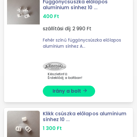
Függönycsúszka előlapos
alumínium sínhez 10 ...
400
Ft
szállítási díj:
2 990
Ft
Fehér színű függönycsúszka előlapos
alumínium sínhez A
webáruházunkban kínált előlapos
alumínium sínek tartozéka (nem kell
pluszban megvásárolni.) A sín
hosszának megfelelően ...
Készletinfó:
Érdeklődj a boltban!
Irány a bolt
arrow_forward
Klikk csúszka előlapos alumínium
sínhez 10 ...
1 300
Ft