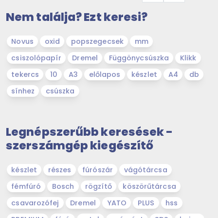
Nem találja? Ezt keresi?
Novus
oxid
popszegecsek
mm
csiszolópapír
Dremel
Függönycsúszka
Klikk
tekercs
10
A3
előlapos
készlet
A4
db
sínhez
csúszka
Legnépszerűbb keresések -
szerszámgép kiegészítő
készlet
részes
fúrószár
vágótárcsa
fémfúró
Bosch
rögzítő
köszörűtárcsa
csavarozófej
Dremel
YATO
PLUS
hss