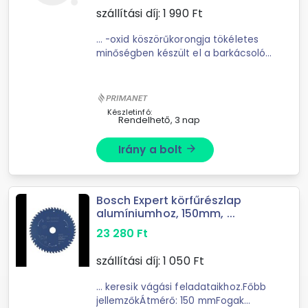
szállítási díj:
1 990
Ft
... -oxid köszörűkorongja tökéletes
minőségben készült el a barkácsolók
számára. Az alumínium-
oxid köszörűkorong munkaátmérője
4,8 milliméter. Használható
fémekhez, öntvényekhez ...
Készletinfó:
Rendelhető, 3 nap
Irány a bolt
arrow_forward
Bosch Expert körfűrészlap
alumíniumhoz, 150mm, ...
23 280
Ft
szállítási díj:
1 050
Ft
... keresik vágási feladataikhoz.Főbb
jellemzőkÁtmérő: 150 mmFogak