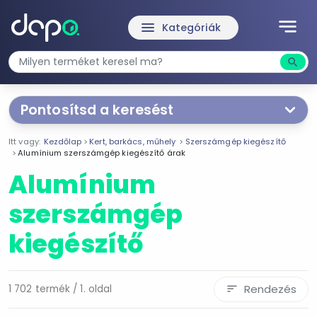
notes
menu
Kategóriák
search
Kere
Pontosítsd a keresést
Segítünk a keresésben!
Itt vagy:
Kezdőlap
Kert, barkács, műhely
Szerszámgép kiegészítő
Válaszd ki a jellemzőket
Te magad!
Alumínium szerszámgép kiegészítő árak
Alumínium
Termékjellemzők
szerszámgép
Fémfúró
kiegészítő
Fúrószár
Készlet
Rögzítő
Rendezés
1 702 termék / 1. oldal
sort
Vágótárcsa
17 részes