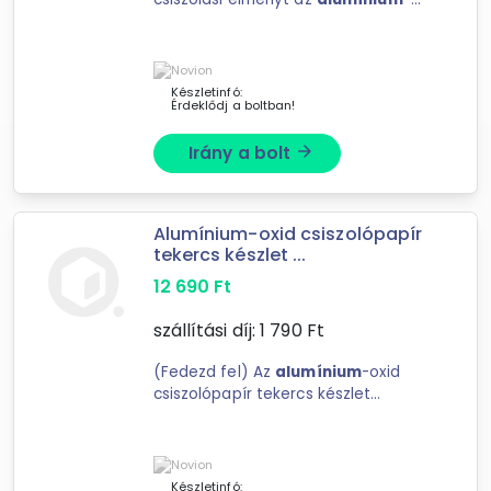
oxid csiszolópapír tekercs készlettel,
amely adagolóval érkezik, hogy a
munka ...
Készletinfó:
Érdeklődj a boltban!
Irány a bolt
arrow_forward
Alumínium-oxid csiszolópapír
tekercs készlet ...
12 690
Ft
szállítási díj:
1 790
Ft
(Fedezd fel) Az
alumínium
-oxid
csiszolópapír tekercs készlet
adagolóval a tökéletes választás
mindazok számára, ...
Készletinfó: