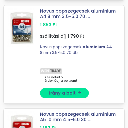
Novus popszegecsek alumínium
A4 8 mm 3.5-5.0 70 ...
1 853
Ft
szállítási díj:
1 790
Ft
Novus popszegecsek
alumínium
A4
8 mm 3.5-5.0 70 db
Készletinfó:
Érdeklődj a boltban!
Irány a bolt
arrow_forward
Novus popszegecsek alumínium
A5 10 mm 4.5-6.0 30 ...
1 182
Ft