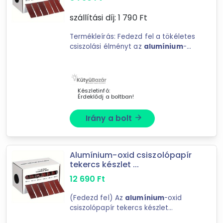
szállítási díj:
1 790
Ft
Termékleírás: Fedezd fel a tökéletes
csiszolási élményt az
alumínium
-
oxid csiszolópapír tekercs készlettel,
amely adagolóval érkezik, hogy a
munka ...
Készletinfó:
Érdeklődj a boltban!
Irány a bolt
arrow_forward
Alumínium-oxid csiszolópapír
tekercs készlet ...
12 690
Ft
(Fedezd fel) Az
alumínium
-oxid
csiszolópapír tekercs készlet
adagolóval a tökéletes választás