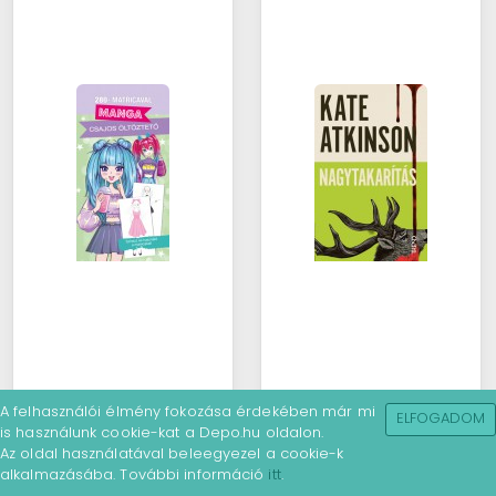
A felhasználói élmény fokozása érdekében már mi
ELFOGADOM
is használunk cookie-kat a Depo.hu oldalon.
Az oldal használatával beleegyezel a cookie-k
alkalmazásába. További információ
itt
.