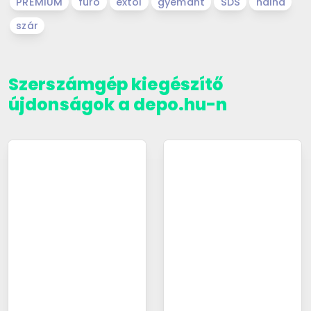
PREMIUM
fúró
extol
gyémánt
SDS
haina
szár
Szerszámgép kiegészítő
újdonságok a depo.hu-n