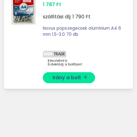
1 787
Ft
szállítási díj:
1 790
Ft
Novus popszegecsek alumínium A4 6
mm 1.5-3.0 70 db
Készletinfó:
Érdeklődj a boltban!
Irány a bolt
arrow_forward