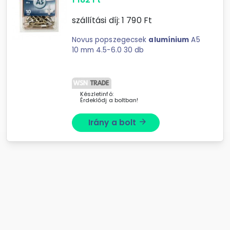
szállítási díj:
1 790
Ft
Novus popszegecsek
alumínium
A5
10 mm 4.5-6.0 30 db
Készletinfó:
Érdeklődj a boltban!
Irány a bolt
arrow_forward