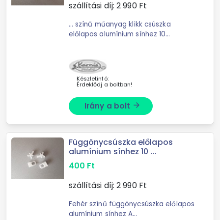
szállítási díj:
2 990
Ft
... színű műanyag klikk csúszka
előlapos alumínium sínhez 10
db/csomag Előnye, ... együtt bárhol
bele helyezhető (bele kattan) az
alumínium sínbe, míg a nem klikk-es
társai esetében ...
Készletinfó:
Érdeklődj a boltban!
Irány a bolt
arrow_forward
Függönycsúszka előlapos
alumínium sínhez 10 ...
400
Ft
szállítási díj:
2 990
Ft
Fehér színű függönycsúszka előlapos
alumínium sínhez A