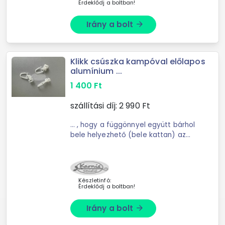
Érdeklődj a boltban!
Irány a bolt
arrow_forward
Klikk csúszka kampóval előlapos
alumínium ...
1 400
Ft
szállítási díj:
2 990
Ft
... , hogy a függönnyel együtt bárhol
bele helyezhető (bele kattan) az
alumínium s
Készletinfó:
Érdeklődj a boltban!
Irány a bolt
arrow_forward