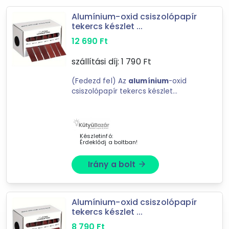
Bosch
Alumínium-oxid csiszolópapír
Dremel
tekercs készlet ...
Alumínium
12 690
Ft
szállítási díj:
1 790
Ft
Ár szűrése
(Fedezd fel) Az
alumínium
-oxid
72 Ft
1 706 091 Ft
csiszolópapír tekercs készlet
adagolóval a tökéletes választás
mindazok számára, ...
-
Készletinfó:
Érdeklődj a boltban!
Szűrés
Irány a bolt
arrow_forward
1 702
találat
Mást is keresel? Válogass a Depo teljes
kínálatából!
Alumínium-oxid csiszolópapír
tekercs készlet ...
tovább válogatok »
8 790
Ft