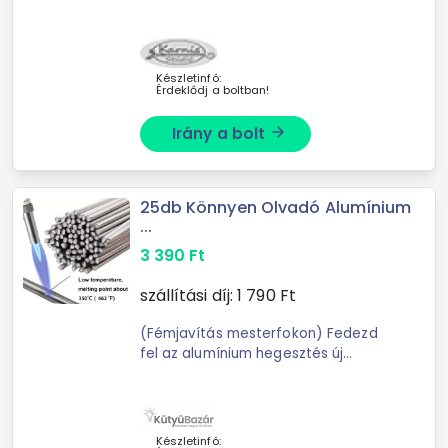
webáruházunkban kínált előlapos
alumínium sínek tartozéka (nem kell
pluszban megvásárolni.) A sín
hosszának megfelelően ...
Készletinfó:
Érdeklődj a boltban!
Irány a bolt
arrow_forward
25db Könnyen Olvadó Alumínium
...
3 390
Ft
szállítási díj:
1 790
Ft
(Fémjavítás mesterfokon) Fedezd
fel az alumínium hegesztés új
dimenzióját a Könnyen Olvadó
Alumínium Hegesztőpálcákkal! Ezek a
forrasztópálcák ideálisak különféle
fémjavítási ...
Készletinfó: