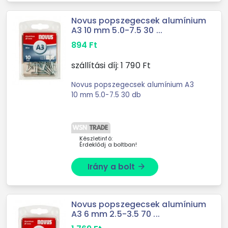
Novus popszegecsek alumínium
A3 10 mm 5.0-7.5 30 ...
894
Ft
szállítási díj:
1 790
Ft
Novus popszegecsek alumínium A3
10 mm 5.0-7.5 30 db
Készletinfó:
Érdeklődj a boltban!
Irány a bolt
arrow_forward
Novus popszegecsek alumínium
A3 6 mm 2.5-3.5 70 ...