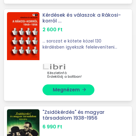
Kérdések és válaszok a Rákosi-
korról ...
2 600
Ft
... sorozat e kötete közel 130
kérdésben igyekszik feleleveníteni
az 1949-1956 közötti éveket
Magyarországon, amelyről
mindenkinek a sötét sztálinizmus, a
kíméletlen ...
Készletinfó:
Érdeklődj a boltban!
Megnézem
arrow_forward
"Zsidókérdés" és magyar
társadalom 1938-1956
6 990
Ft