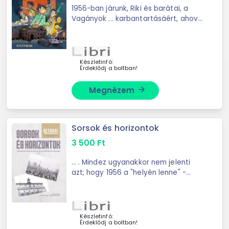
1956-ban járunk, Riki és barátai, a
Vagányok ... karbantartásáért, ahová
így a gyerekek szabad bejárást
kapnak.1956 októberében a
Vagányok is lelkesen csatlakoznak a
szovjet elnyomás ...
Készletinfó:
Érdeklődj a boltban!
Megnézem
arrow_forward
Sorsok és horizontok
3 500
Ft
... . Mindez ugyanakkor nem jelenti
azt; hogy 1956 a "helyén lenne" -
habár kétségtelen; ... tartja nyilván
az eseménysort. Meddig tart 1956 -
és meddig eleven az emlékezet? ...
Készletinfó:
Érdeklődj a boltban!