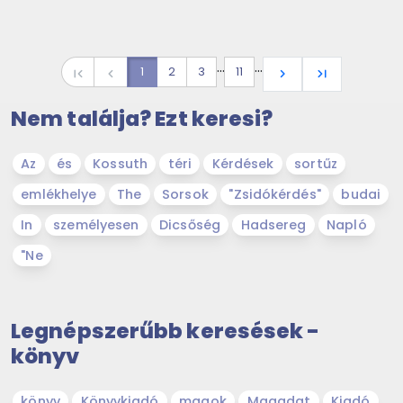
…
…
1
2
3
11
first_page
navigate_before
navigate_next
last_page
Nem találja? Ezt keresi?
Az
és
Kossuth
téri
Kérdések
sortűz
emlékhelye
The
Sorsok
"Zsidókérdés"
budai
In
személyesen
Dicsőség
Hadsereg
Napló
"Ne
Legnépszerűbb keresések -
könyv
könyv
Könyvkiadó
magok
Magadat
Kiadó