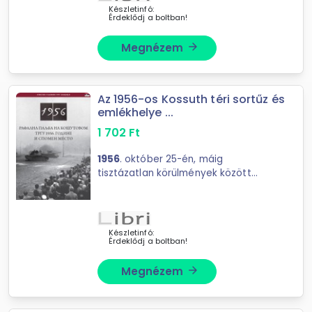
Készletinfó:
Érdeklődj a boltban!
Megnézem
arrow_forward
Az 1956-os Kossuth téri sortűz és
emlékhelye ...
1 702
Ft
1956
. október 25-én, máig
tisztázatlan körülmények között
magyar karhatalmi és ...
Készletinfó:
Érdeklődj a boltban!
Megnézem
arrow_forward