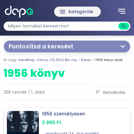
notes
menu
Kategóriák
search
Kere
Pontosítsd a keresést
Segítünk a keresésben!
Itt vagy:
Kezdőlap
Könyv, CD, DVD, Blu-ray
Könyv
1956 könyv árak
Válaszd ki a jellemzőket
Te magad!
1956 könyv
Ár szűrése
490 Ft
49 990 Ft
Rendezés
358 termék / 1. oldal
sort
-
1956 személyesen
3 990
Ft
Szűrés
... gondozott 24. óra projekt