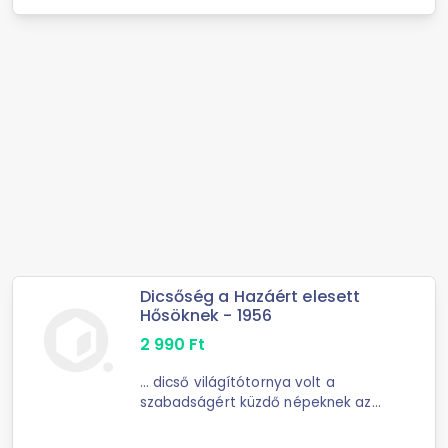
Dicsőség a Hazáért elesett
Hősöknek - 1956
2 990
Ft
... dicső világítótornya volt a
szabadságért küzdő népeknek az
egész világon. 1956 októberében
nem kételkedtünk, hanem hittük,