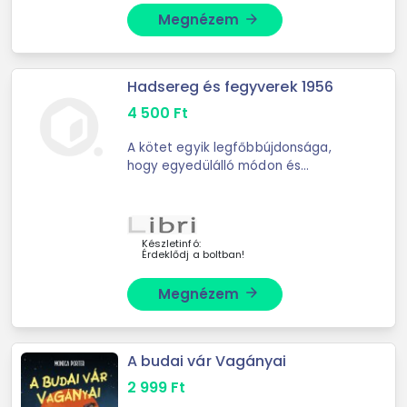
Megnézem
arrow_forward
Hadsereg és fegyverek 1956
4 500
Ft
A kötet egyik legfőbbújdonsága,
hogy egyedülálló módon és
mélységben mutatja be a
forradalom és szabadságharc során
alkalmazott fegyverzetet és a
fontosabb haditechnikai eszközöket
Készletinfó:
Érdeklődj a boltban!
...
Megnézem
arrow_forward
A budai vár Vagányai
2 999
Ft