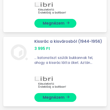
hogy a gyászos múlt után ...
Készletinfó:
Érdeklődj a boltban!
Megnézem
arrow_forward
Kissrác a kisvárosból (1944-1956)
3 995
Ft
... katonatiszt szülők bukkannak fel,
ahogy a kissrác látta őket. Aztán
1956-ban a fővárosba kerül, ahol
egyenesen belefut az '56 őszi ...
Készletinfó:
Érdeklődj a boltban!
Megnézem
arrow_forward