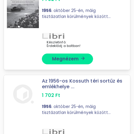
1956
. október 25-én, máig
tisztázatlan körülmények között
magyar karhatalmi és ...
Készletinfó:
Érdeklődj a boltban!
Megnézem
arrow_forward
Az 1956-os Kossuth téri sortűz és
emlékhelye ...
1 702
Ft
1956
. október 25-én, máig
tisztázatlan körülmények között
magyar karhatalmi és ...