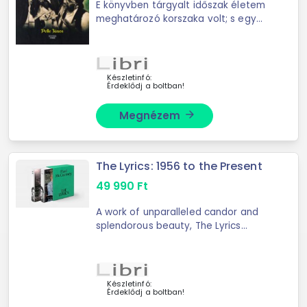
E könyvben tárgyalt időszak életem
meghatározó korszaka volt; s egy
hosszú életet történészként
végigdolgozva; különlegesen
érdekelten olvastam el Pelle János
könyvét; melyet nem ...
Készletinfó:
Érdeklődj a boltban!
Megnézem
arrow_forward
The Lyrics: 1956 to the Present
49 990
Ft
A work of unparalleled candor and
splendorous beauty, The Lyrics
celebrates the creative life and the
musical genius of Paul McCartney
through 154 of his most meaningful
songs.From ...
Készletinfó:
Érdeklődj a boltban!