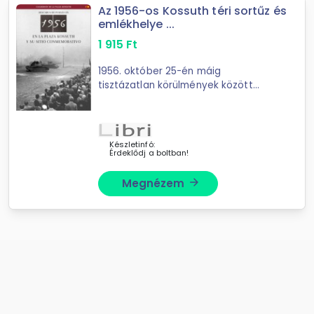
Az 1956-os Kossuth téri sortűz és
emlékhelye ...
1 915
Ft
1956. október 25-én máig
tisztázatlan körülmények között
magyar karhatalmi és ...
Készletinfó:
Érdeklődj a boltban!
Megnézem
arrow_forward