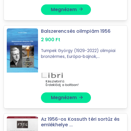
Megnézem
arrow_forward
Balszerencsés oilmpiám 1956
2 900
Ft
Forgalmazók
Tumpek György (1929-2022) olimpiai
Libri
bronzérmes, Európa-bajnok,
többszörös világcsúcstartó úszó,
később sikeres edző életét és
pályafutását eleveníti fel ez a
könyv. A ...
Készletinfó:
Érdeklődj a boltban!
Megnézem
arrow_forward
Az 1956-os Kossuth téri sortűz és
emlékhelye ...