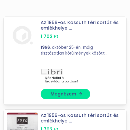
Az 1956-os Kossuth téri sortűz és
emlékhelye ...
1 702
Ft
1956
. október 25-én, máig
tisztázatlan körülmények között
magyar karhatalmi és ...
Készletinfó:
Érdeklődj a boltban!
Megnézem
arrow_forward
Az 1956-os Kossuth téri sortűz és
emlékhelye ...
1 702
Ft