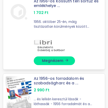
Az 1956-os Kossuth téri sortűz és
emlékhelye ...
1 702
Ft
1956. október 25-én, máig
tisztázatlan körülmények között
magyar karhatalmi és ...
Készletinfó:
Érdeklődj a boltban!
Megnézem
arrow_forward
Az 1956-os forradalom és
szabadságharc és a ...
2 990
Ft
... és lelkén keresztül lássák -
láthassák - 1956 forradalmát és a