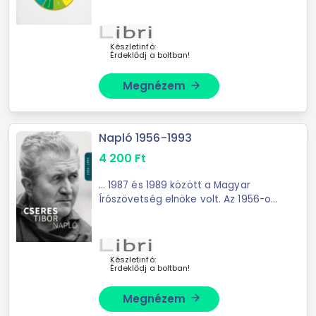
néven ismert spirituális mester, ...
Készletinfó:
Érdeklődj a boltban!
Megnézem
arrow_forward
Napló 1956-1993
4 200
Ft
... 1987 és 1989 között a Magyar
Írószövetség elnöke volt. Az 1956-os
forradalomtól 1993-ig, haláláig
kézzel írt naplójában rendszeresen
rögzítette ...
Készletinfó:
Érdeklődj a boltban!
Megnézem
arrow_forward