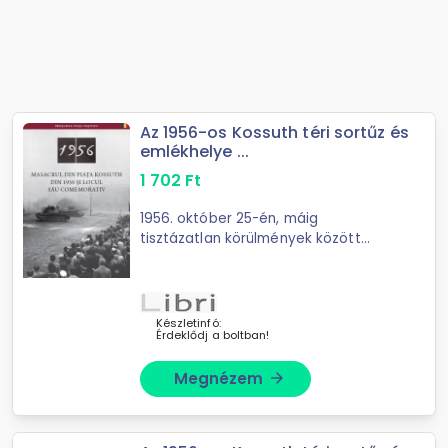
Az 1956-os Kossuth téri sortűz és
emlékhelye ...
1 702
Ft
1956. október 25-én, máig
tisztázatlan körülmények között
magyar karhatalmi és ...
Készletinfó:
Érdeklődj a boltban!
Megnézem
arrow_forward