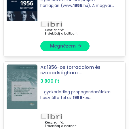
honlapján (www.
1956
.hu). A magyar
358
találat
és külföldi portrék megidézik ...
Mást is keresel? Válogass a Depo teljes
azoknak az ezreknek állít emléket,
kínálatából!
akik
1956
-ban a szabadságot
választották, akik nem ...
Készletinfó:
Érdeklődj a boltban!
tovább válogatok »
Megnézem
arrow_forward
Az 1956-os forradalom és
szabadságharc ...
3 800
Ft
... gyakorlatilag propagandacélokra
használta fel az
1956
-os
forradalmat; miközben nyilvánvaló ...
amerikai kommunisták napilapja
döntően az
1956
-os magyar
forradalom és szabadságharcnak ...
Készletinfó:
Érdeklődj a boltban!