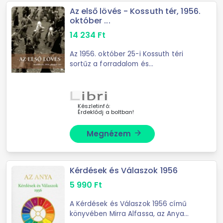
Az első lövés - Kossuth tér, 1956.
október ...
14 234
Ft
Az 1956. október 25-i Kossuth téri
sortűz a forradalom és
szabadságharc ...
Készletinfó:
Érdeklődj a boltban!
Megnézem
arrow_forward
Kérdések és Válaszok 1956
5 990
Ft
A Kérdések és Válaszok 1956 című
könyvében Mirra Alfassa, az Anya