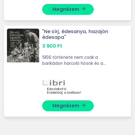
Megnézem
arrow_forward
"Ne sírj, édesanya, hazajön
édesapa"
3 900
Ft
1956 története nem csak a
barikádon harcoló hősök és a
forradalmi ...
Készletinfó:
Érdeklődj a boltban!
Megnézem
arrow_forward