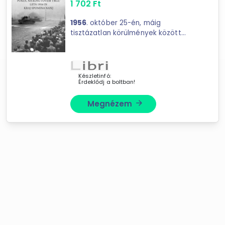
1 702
Ft
1956
. október 25-én, máig
tisztázatlan körülmények között
magyar ... mutatja be. A kiadványhoz
kapcsolódik az In Memoriam
1956
.
október 25. emlékhely és kiállítás
című dokumentumfilm.
Készletinfó:
Érdeklődj a boltban!
Megnézem
arrow_forward