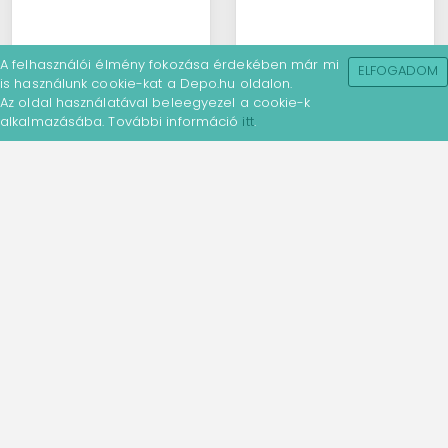
A felhasználói élmény fokozása érdekében már mi
ELFOGADOM
is használunk cookie-kat a Depo.hu oldalon.
Az oldal használatával beleegyezel a cookie-k
alkalmazásába. További információ
itt
.