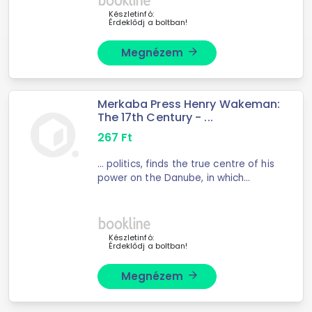
of ...
Készletinfó:
Érdeklődj a boltban!
Megnézem
arrow_forward
Merkaba Press Henry Wakeman:
The 17th Century - ...
267
Ft
... politics, finds the true centre of his
power on the Danube, in which
Prussia becomes ... the birth of the
Franco-German Question and of the
Eastern Question – cannot be said
to be ...
Készletinfó:
Érdeklődj a boltban!
Megnézem
arrow_forward