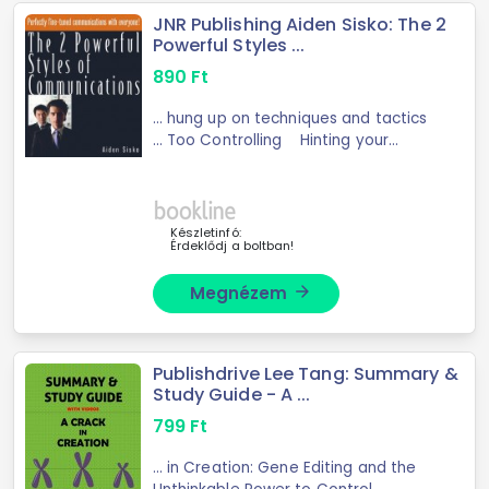
JNR Publishing Aiden Sisko: The 2
Powerful Styles ...
890
Ft
... hung up on techniques and tactics
... Too Controlling Hinting your
power Power is just in the ...
Language from the edge Asking
questions Indirect requiring more
direct means ...
Készletinfó:
Érdeklődj a boltban!
Megnézem
arrow_forward
Publishdrive Lee Tang: Summary &
Study Guide - A ...
799
Ft
... in Creation: Gene Editing and the