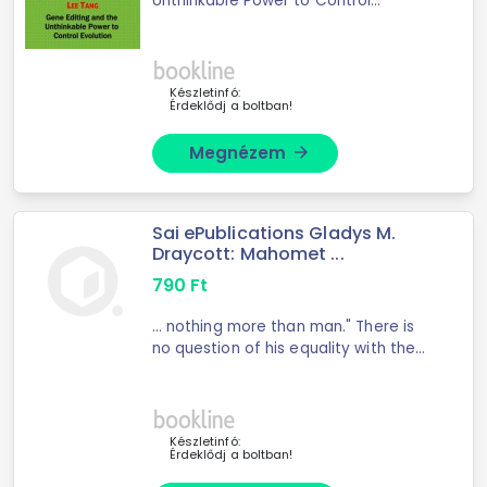
Unthinkable Power to Control
Evolution" by Jennifer A. Doudna ...
seek answers to tough moral and
ethical questions on the use of this
technology.This ...
Készletinfó:
Érdeklődj a boltban!
Megnézem
arrow_forward
Sai ePublications Gladys M.
Draycott: Mahomet ...
790
Ft
... nothing more than man." There is
no question of his equality with the
Godhead, or even ... is simply the
instrument, endowed with a power
and authority outside himself, a man
who ...
Készletinfó:
Érdeklődj a boltban!