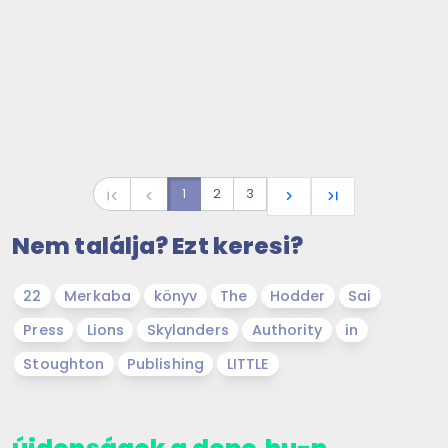
1
2
3
first_page
navigate_before
navigate_next
last_page
Nem találja? Ezt keresi?
22
Merkaba
könyv
The
Hodder
Sai
Press
Lions
Skylanders
Authority
in
Stoughton
Publishing
LITTLE