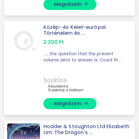
Megnézem
arrow_forward
Közép- és Kelet-európai
Történelem és ...
2 200
Ft
... , the question that the present
volume aims to answer is: Could the
explanatory power of national ... by
the various manifestations of the
joint power of anti-Semitism and the
self- ...
Készletinfó:
Érdeklődj a boltban!
Megnézem
arrow_forward
Hodder & Stoughton Ltd Elizabeth
Lim: The Dragon's ...