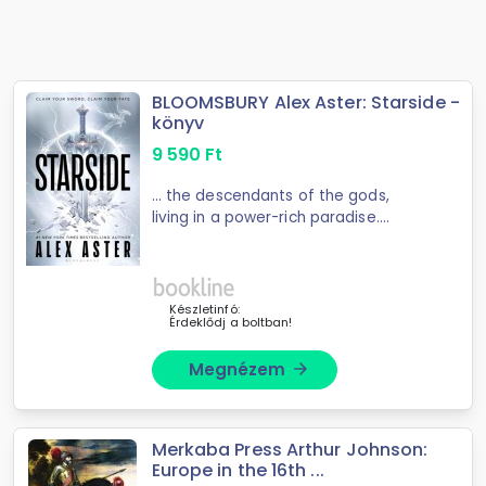
BLOOMSBURY Alex Aster: Starside -
könyv
9 590
Ft
... the descendants of the gods,
living in a power-rich paradise.
Stormside is where mortals fight ...
to journey across Starside on a
deadly quest for magic that can
heal, grant wealth ...
Készletinfó:
Érdeklődj a boltban!
Megnézem
arrow_forward
Merkaba Press Arthur Johnson:
Europe in the 16th ...