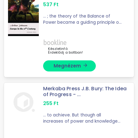
537
Ft
... ; the theory of the Balance of
Power became a guiding principle of
politics; ... inevitable that the
religious and the political questions
should become involved. The
struggle for ...
Készletinfó:
Érdeklődj a boltban!
Megnézem
arrow_forward
Merkaba Press J.B. Bury: The Idea
of Progress - ...
255
Ft
... to achieve. But though all
increases of power and knowledge
depend on human effort, the ...
progresses derive their value, raises