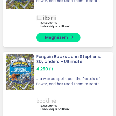
Power, and has used them to scatter
Master ... the budding young Portal
Master on an incredible quest. Each
crowded scene includes a new
collection ...
Készletinfó:
Érdeklődj a boltban!
Megnézem
arrow_forward
Penguin Books John Stephens:
Skylanders - Ultimate ...
4 250
Ft
... a wicked spell upon the Portals of
Power, and has used them to scatter
Master ... the budding young Portal
Master on an incredible quest. Each
crowded scene includes a new
collection ...
Készletinfó:
Érdeklődj a boltban!