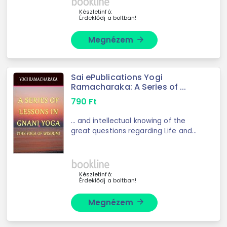
against ...
Készletinfó:
Érdeklődj a boltban!
Megnézem
arrow_forward
Sai ePublications Yogi
Ramacharaka: A Series of ...
790
Ft
... and intellectual knowing of the
great questions regarding Life and
what lies back of ... Yoga." He who
would develop his will-power and
mental faculties, unfolding the inner
senses ...
Készletinfó:
Érdeklődj a boltban!
Megnézem
arrow_forward