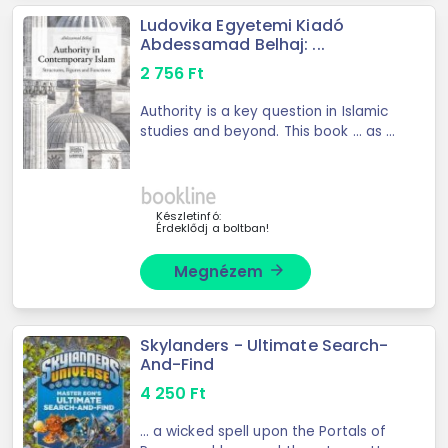
Ludovika Egyetemi Kiadó
Abdessamad Belhaj: ...
2 756
Ft
Authority is a key question in Islamic
studies and beyond. This book ... as a
moral foundation in relation to
community, power, tradition and
subversion. Various cases from
Europe and ...
Készletinfó:
Érdeklődj a boltban!
Megnézem
arrow_forward
Skylanders - Ultimate Search-
And-Find
4 250
Ft
... a wicked spell upon the Portals of