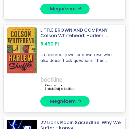
Megnézem
arrow_forward
LITTLE BROWN AND COMPANY
Colson Whitehead: Harlem ...
6 490
Ft
... a discreet jeweller downtown who
also doesn't ask questions. Then
Freddie falls in with a crew who ...
play, a social novel about race and
power, and ultimately a love letter
to Harlem.
Készletinfó:
Érdeklődj a boltban!
Megnézem
arrow_forward
22 Lions Robin Sacredfire: Why We
Suffer - könyv