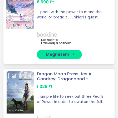
6 690
Ft
... pearl with the power to mend the
world, or break it . . . Shiori's quest
continues in the ... is no ordinary
cargo; it thrums with malevolent
power, jumping to Shiori's aid one
minute, ...
Készletinfó:
Érdeklődj a boltban!
Megnézem
arrow_forward
Dragon Moon Press Jes A.
Condrey: Dragonbond - ...
1 328
Ft
... simple life to seek out three Pearls
of Power in order to awaken the full
capacity of ... she embarks on a
quest to find her Pearls and gather
allies and power enough to stand