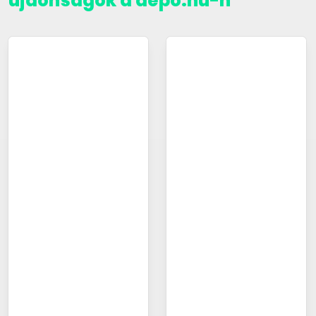
újdonságok a depo.hu-n