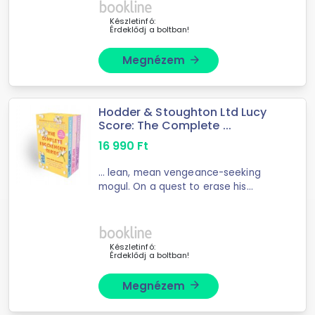
a definite question of fact, which
man's wishes or ...
Készletinfó:
Érdeklődj a boltban!
Megnézem
arrow_forward
Hodder & Stoughton Ltd Lucy
Score: The Complete ...
16 990
Ft
... lean, mean vengeance-seeking
mogul. On a quest to erase his
father's mark on the ... building an
indestructible empire. The more
money and power he amasses, the
safer he is from threats ...
Készletinfó:
Érdeklődj a boltban!
Megnézem
arrow_forward