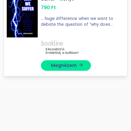
790
Ft
... huge difference when we want to
debate the question of “why does
God allow suffering”.This difference
... words that they'll never forget.The
power of these words doesn't come
from me ...
Készletinfó:
Érdeklődj a boltban!
Megnézem
arrow_forward