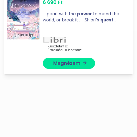
6 690
Ft
... pearl with the
power
to mend the
world, or break it . . .Shiori's
quest
continues in the ... is no ordinary
cargo; it thrums with malevolent
power
, jumping to Shiori's aid one
Forgalmazók
minute, ...
Bookline
Készletinfó:
Érdeklődj a boltban!
Libri
Megnézem
arrow_forward