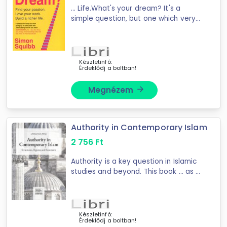
... Life.What's your dream? It's a
simple question, but one which very
few of us ever really ... What do I
really want? Do I have the power to
make it happen?Simon Squibb is on
a mission ...
Készletinfó:
Érdeklődj a boltban!
Megnézem
arrow_forward
Authority in Contemporary Islam
2 756
Ft
Authority is a key question in Islamic
studies and beyond. This book ... as a
moral foundation in relation to
community, power, tradition and
subversion. Various cases from
Europe and ...
Készletinfó:
Érdeklődj a boltban!