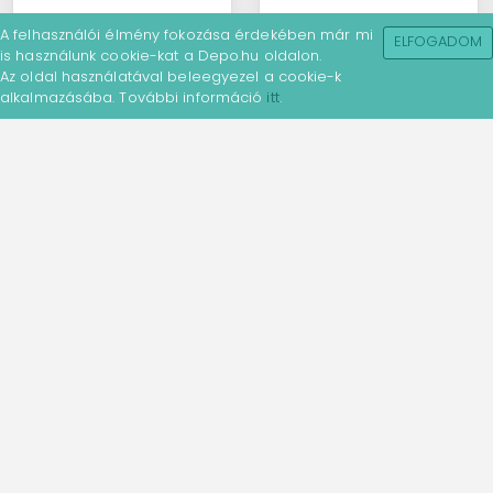
A felhasználói élmény fokozása érdekében már mi
ELFOGADOM
is használunk cookie-kat a Depo.hu oldalon.
Az oldal használatával beleegyezel a cookie-k
alkalmazásába. További információ
itt
.