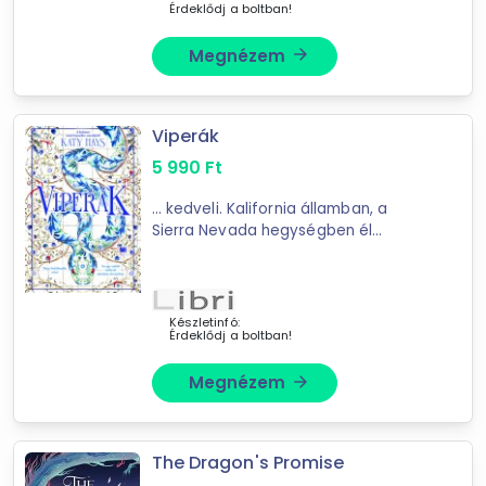
Érdeklődj a boltban!
Mást is keresel? Válogass a Depo teljes
kínálatából!
Megnézem
arrow_forward
tovább válogatok »
Viperák
5 990
Ft
... kedveli. Kalifornia államban, a
Sierra Nevada hegységben él
férjével és
Queso
nevű kutyájukkal.
Készletinfó:
Érdeklődj a boltban!
Megnézem
arrow_forward
The Dragon's Promise