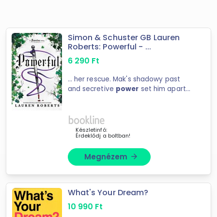
Simon & Schuster GB Lauren
Roberts: Powerful - ...
6 290
Ft
... her rescue. Mak's shadowy past
and secretive
power
set him apart
from the other low-level ... ones
before the Trials begin, the
quest
tests their loyalty, their love, and
their lives ...
Készletinfó:
Érdeklődj a boltban!
Megnézem
arrow_forward
What's Your Dream?
10 990
Ft