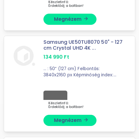
Készletinfó:
Érdeklődj a boltban!
Megnézem
arrow_forward
Samsung UE50TU8070 50" - 127
cm Crystal UHD 4K ...
134 990
Ft
... : 50” (127 cm) Felbontás:
3840x2160 px Képminőség index:
2100
PQI
HRD10+ TULAJDONSÁGOK
Elektronikus programújság (EPG)
Automatikus csatornakeresés
Automata kikapcsolás Képaláírás ...
Készletinfó:
Érdeklődj a boltban!
Megnézem
arrow_forward