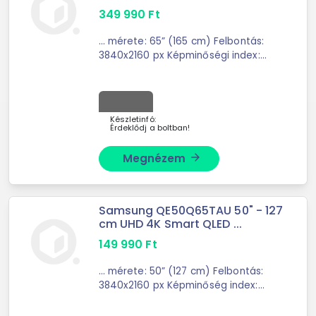
349 990
Ft
... mérete: 65” (165 cm) Felbontás:
3840x2160 px Képminőségi index:
4300 PQI HDR: Quantum HDR 1500
HRD10+ (Quantum HDR 24x)
TULAJDONSÁGOK Elektronikus ...
Készletinfó:
Érdeklődj a boltban!
Megnézem
arrow_forward
Samsung QE50Q65TAU 50" - 127
cm UHD 4K Smart QLED ...
149 990
Ft
... mérete: 50” (127 cm) Felbontás:
3840x2160 px Képminőség index:
3200 PQI HDR: Quantum HDR HRD10+
Kontraszt fokozás TULAJDONSÁGOK