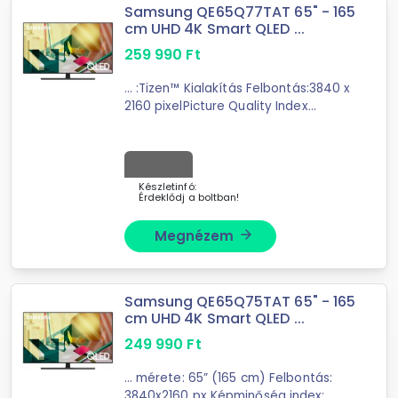
Samsung QE65Q77TAT 65" - 165
cm UHD 4K Smart QLED ...
259 990
Ft
... :Tizen™ Kialakítás Felbontás:3840 x
2160 pixelPicture Quality Index
képminőség (
PQI
):3500
PQIKépjavító rendszer:Quantum
Processor 4KKéparány:16:9LED
háttérvilágítás:IgenHigh ...
Készletinfó:
Érdeklődj a boltban!
Megnézem
arrow_forward
Samsung QE65Q75TAT 65" - 165
cm UHD 4K Smart QLED ...
249 990
Ft
... mérete: 65” (165 cm) Felbontás:
3840x2160 px Képminőség index: