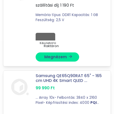
szállítási díj:
1 190
Ft
kínálatából!
Memória típus: DDR1 Kapacitás: 1 GB
tovább válogatok »
Feszültség: 2,5 V
Készletinfó:
Raktáron
Megnézem
arrow_forward
Samsung QE65Q90RAT 65" - 165
cm UHD 4K Smart QLED ...
99 990
Ft
... Array 10x- Felbontás: 3840 x 2160
Pixel- Képfrissítési index: 4000
PQI
Hz- Quantum HDR 2000- HLG (Hybrid
Log Gamma)- 100%-os ...