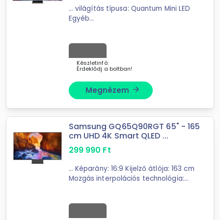
... világítás típusa: Quantum Mini LED
Egyéb
jellemzők: 50 Hz panelfrekvencia,
PQI
4700 képminőségi index , Neural
Quantum Processor 8K Lite, Quantum
Matrix ...
Készletinfó:
Érdeklődj a boltban!
Megnézem
arrow_forward
Samsung GQ65Q90RGT 65" - 165
cm UHD 4K Smart QLED ...
299 990
Ft
... Képarány: 16:9 Kijelző átlója: 163 cm
Mozgás interpolációs technológia:
PQI
(Picture Quality Index) 4000
Képernyőformátum beállításai: 16:9
HANG Beépített ...