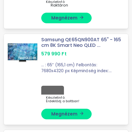
Készletinfó:
Raktáron
Megnézem
arrow_forward
Samsung QE65QN900AT 65" - 165
cm 8K Smart Neo QLED ...
579 990
Ft
... : 65” (165,1 cm) Felbontás:
7680x4320 px Képminőség index:
4900
PQI
HDR10+ Quantum HDR
3000 Kontraszt fokozás Ultra
betekintési szög HLG ...
Készletinfó:
Érdeklődj a boltban!
Megnézem
arrow_forward