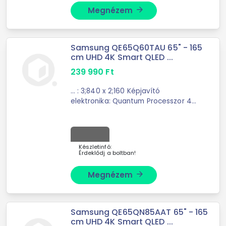
Megnézem
arrow_forward
Samsung QE65Q60TAU 65" - 165
cm UHD 4K Smart QLED ...
239 990
Ft
... : 3;840 x 2;160 Képjavító
elektronika: Quantum Processzor 4K
PQI (Picture Quality Index): 3100
Kontraszt: Q KontrasztSzín: Q Színek
Micro ...
Készletinfó:
Érdeklődj a boltban!
Megnézem
arrow_forward
Samsung QE65QN85AAT 65" - 165
cm UHD 4K Smart QLED ...