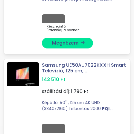
3500
PQI
HDR: Quantum HDR HRD10+
Nagy betekintési szög Kontraszt
fokozás TULAJDONSÁGOK ...
Készletinfó:
Érdeklődj a boltban!
Megnézem
arrow_forward
Samsung UE50AU7022KXXH Smart
Televízió, 125 cm, ...
143 510
Ft
szállítási díj:
1 790
Ft
Képátló: 50" , 125 cm 4K UHD
(3840x2160) felbontás 2000
PQI
,
Dolby Digital Plus