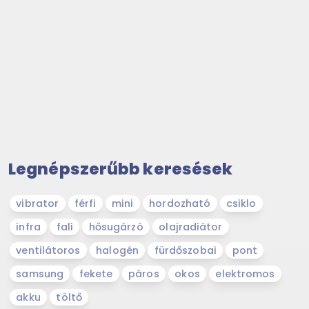
Legnépszerűbb keresések
vibrator
férfi
mini
hordozható
csiklo
infra
fali
hősugárzó
olajradiátor
ventilátoros
halogén
fürdőszobai
pont
samsung
fekete
páros
okos
elektromos
akku
töltő