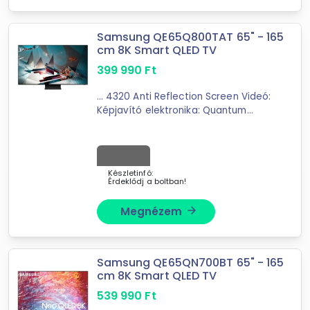
Samsung QE65Q800TAT 65" - 165
cm 8K Smart QLED TV
399 990
Ft
... 4320 Anti Reflection Screen Videó:
Képjavító elektronika: Quantum
Processzor 8K
PQI
(Picture Quality
Index): 4500 HDR (High Dynamic
Range): Quantum HDR ...
Készletinfó:
Érdeklődj a boltban!
Megnézem
arrow_forward
Samsung QE65QN700BT 65" - 165
cm 8K Smart QLED TV
539 990
Ft