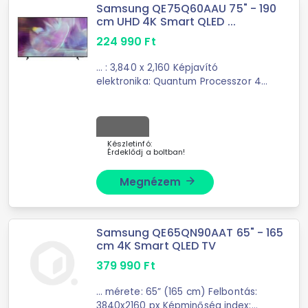
Samsung QE75Q60AAU 75" - 190
cm UHD 4K Smart QLED ...
224 990
Ft
... : 3,840 x 2,160 Képjavító
elektronika: Quantum Processzor 4K
PQI (Picture Quality Index): 3100
Kontraszt: Q KontrasztSzín: Q Színek
Micro ...
Készletinfó:
Érdeklődj a boltban!
Megnézem
arrow_forward
Samsung QE65QN90AAT 65" - 165
cm 4K Smart QLED TV
379 990
Ft
... mérete: 65” (165 cm) Felbontás:
3840x2160 px Képminőség index: