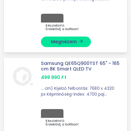
4500 PQI HDR: Quantum HDR 2000
HRD10+ TULAJDONSÁGOK Elektronikus
programújság (EPG) AI ...
Készletinfó:
Érdeklődj a boltban!
Megnézem
arrow_forward
Samsung QE65Q900TST 65" - 165
cm 8K Smart QLED TV
499 990
Ft
... cm) Kijelző felbontás: 7680 x 4320
px Képminőség-index: 4700 pqi
TULAJDONSÁGOK 8K Felskálázás
Mesterséges intelligencia: Quantum
Processor 8K Technológia: Quantum
...
Készletinfó:
Érdeklődj a boltban!