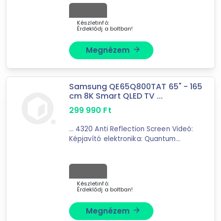
Készletinfó:
Érdeklődj a boltban!
Forgalmazók
Megnézem
arrow_forward
Extreme Digital
GRX ELEKTRO OUTLET
Samsung QE65Q800TAT 65" - 165
cm 8K Smart QLED TV ...
299 990
Ft
... 4320 Anti Reflection Screen Videó:
Képjavító elektronika: Quantum
Processzor 8K
PQI
(Picture Quality
Index): 4500 HDR (High Dynamic
Range): Quantum HDR ...
Készletinfó:
Érdeklődj a boltban!
Megnézem
arrow_forward