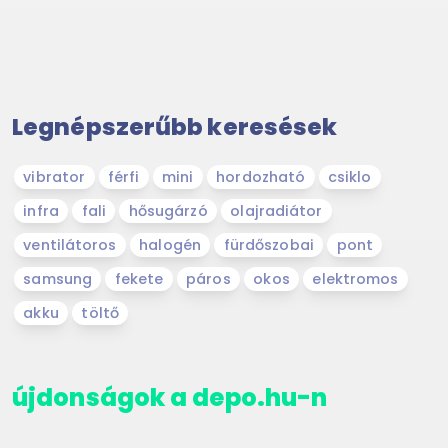
Legnépszerűbb keresések
vibrator
férfi
mini
hordozható
csiklo
infra
fali
hősugárzó
olajradiátor
ventilátoros
halogén
fürdőszobai
pont
samsung
fekete
páros
okos
elektromos
akku
töltő
újdonságok a depo.hu-n