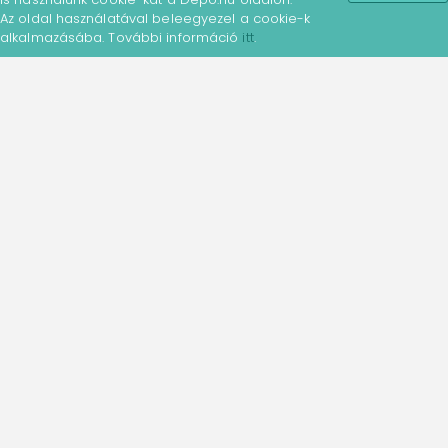
Az oldal használatával beleegyezel a cookie-k
Irodaszer
alkalmazásába. További információ
itt
.
Depo.hu - Ár és árösszehasonlító
portál
Ahol a vásárlás kezdődik!
A
DEPO.hu Magyarország első árösszehasonlító
oldala
, ahol 1999 óta biztosítjuk látogatóinknak az
online vásárlás
előnyeit.
520 forgalmazó 3 786
850 termékajánlatát
és
a legjobb árait kínáljuk
egy helyen
. Használd kulcsszavas keresőnket,
vagy böngéssz kategóriáinkban!