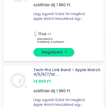
szállítási díj:
1 990
Ft
tovább válogatok »
Légy egyedi! Dobd fel meglévő
Apple Watch készüléked egy
elegáns, és strapabíró fém szíjjal.
csiszolt rozsdamentes acél szíj
klasszikus lánc elrendezés a
csatlakozó a hagyományos ...
Készletinfó:
Érdeklődj a boltban!
Megnézem
arrow_forward
Tech-Pro Link Band - Apple Watch
4/5/6/7/SE ...
14 900
Ft
szállítási díj:
1 990
Ft
Légy egyedi! Dobd fel meglévő
Apple Watch készüléked egy