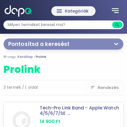
notes
menu
Kategóriák
search
Kere
Pontosítsd a keresést
Hoppá!
Van itt vagy
3
különféle termék!
A
Itt vagy:
Kezdőlap
Prolink
kategória kiválasztásával egyszerűsítheted a
keresést!
Prolink
Kapcsolódó kategóriák
Rendezés
3 termék / 1. oldal
sort
okostelefon-, mobiltelefon kiegészítő
Számítástechnika
Tech-Pro Link Band - Apple Watch
4/5/6/7/SE ...
Mást is keresel? Válogass a Depo teljes
14 900
Ft
kínálatából!