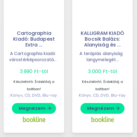
Cartographia
KALLIGRAM KIADÓ
Kiadó: Budapest
Bocsik Balázs:
Extra ...
Alanyiság és ...
A Cartographia kiadó
A terápiás alanyiság
várostérképsorozatán
langymelegét
ak tagja 1:30 000
fokozatosan elhagyva
3 990 Ft-tól
3 000 Ft-tól
méretarányban
olyan helyre érkezünk,
ábrázolja Budapest ...
ahol még a ...
Készletinfó:
Érdeklődj a
Készletinfó:
Érdeklődj a
boltban!
boltban!
Könyv, CD, DVD, Blu-ray
Könyv, CD, DVD, Blu-ray
Megnézem
Megnézem
arrow_forward
arrow_forward