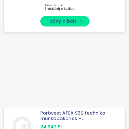
Készletinfó:
Érdeklődj a boltban!
Irány a bolt
arrow_forward
Portwest APEX S3S technikai
munkabakancs - ...
24 947
Ft