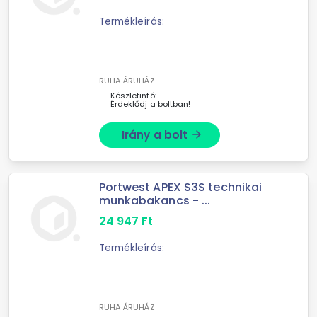
Termékleírás:
RUHA ÁRUHÁZ
Készletinfó:
Érdeklődj a boltban!
Irány a bolt
arrow_forward
Portwest APEX S3S technikai
munkabakancs - ...
24 947
Ft
Termékleírás:
RUHA ÁRUHÁZ