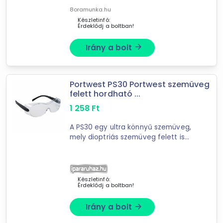
8oramunka.hu
Készletinfó:
Érdeklődj a boltban!
Irány a bolt
arrow_forward
Forgalmazók
Portwest PS30 Portwest szemüveg
kellegyszerszam.hu
felett hordható ...
8oramunka.hu
1 258
Ft
Iparáruház
RUHA ÁRUHÁZ
A PS30 egy ultra könnyű szemüveg,
mely dioptriás szemüveg felett is
hordható. Széles panoráma
lencsével, oldal- és homlok
védelemmel rendelkezik. Állítható és
bővíthető szárak ...
Készletinfó:
Érdeklődj a boltban!
Irány a bolt
arrow_forward