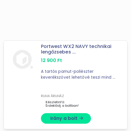
Portwest WX2 NAVY technikai
lengőzsebes ...
12 900
Ft
A tartós pamut-poliészter
keverékszövet lehetővé teszi mind a
nagy teljesítményű, maximális
hatékonyságú munkavégzést, mind
a kényelmet. Stretch burkolat
RUHA ÁRUHÁZ
lehetővé teszi a könnyű ...
Készletinfó:
Érdeklődj a boltban!
Irány a bolt
arrow_forward