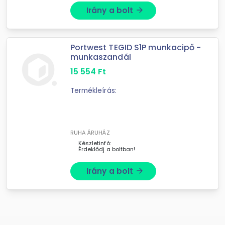
Irány a bolt
arrow_forward
Portwest TEGID S1P munkacipő -
munkaszandál
15 554
Ft
Termékleírás:
RUHA ÁRUHÁZ
Készletinfó:
Érdeklődj a boltban!
Irány a bolt
arrow_forward