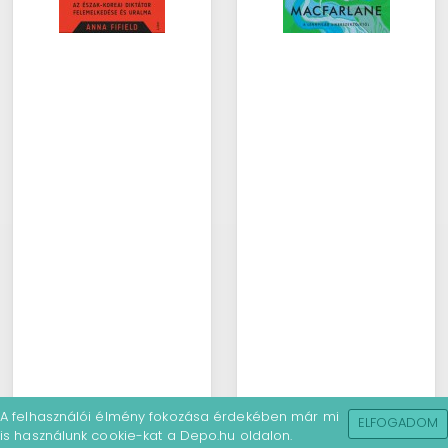
A felhasználói élmény fokozása érdekében már mi
ELFOGADOM
is használunk cookie-kat a Depo.hu oldalon.