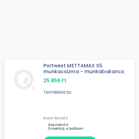
Portwest METTAMAX S5
munkacsizma - munkabakancs
25 856
Ft
Termékleírás:
RUHA ÁRUHÁZ
Készletinfó:
Érdeklődj a boltban!