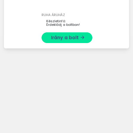
hátsó h
RUHA ÁRUHÁZ
Készletinfó:
Érdeklődj a boltban!
Irány a bolt
arrow_forward