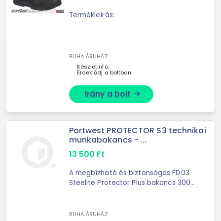
Termékleírás:
RUHA ÁRUHÁZ
Készletinfó:
Érdeklődj a boltban!
Irány a bolt
arrow_forward
Portwest PROTECTOR S3 technikai
munkabakancs - ...
13 500
Ft
A megbízható és biztonságos FD03
Steelite Protector Plus bakancs 300
fokos hőáll?
RUHA ÁRUHÁZ