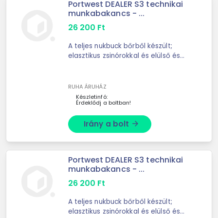
Portwest DEALER S3 technikai
munkabakancs - ...
26 200
Ft
A teljes nukbuck bőrből készült;
elasztikus zsinórokkal és elülső és
hátsó h
RUHA ÁRUHÁZ
Készletinfó:
Érdeklődj a boltban!
Irány a bolt
arrow_forward
Portwest DEALER S3 technikai
munkabakancs - ...
26 200
Ft
A teljes nukbuck bőrből készült;
elasztikus zsinórokkal és elülső és