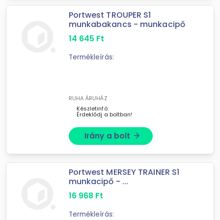
Portwest TROUPER S1
munkabakancs - munkacipő
14 645
Ft
Termékleírás:
RUHA ÁRUHÁZ
Készletinfó:
Érdeklődj a boltban!
Irány a bolt
arrow_forward
Portwest MERSEY TRAINER S1
munkacipő - ...
16 968
Ft
Termékleírás: