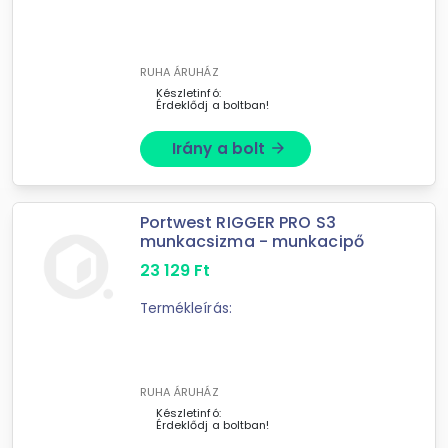
RUHA ÁRUHÁZ
Készletinfó:
Érdeklődj a boltban!
Irány a bolt
arrow_forward
Portwest RIGGER PRO S3
munkacsizma - munkacipő
23 129
Ft
Termékleírás:
RUHA ÁRUHÁZ
Készletinfó:
Érdeklődj a boltban!