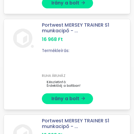
Irány a bolt
arrow_forward
Portwest MERSEY TRAINER S1
munkacipő - ...
16 968
Ft
Termékleírás:
RUHA ÁRUHÁZ
Készletinfó:
Érdeklődj a boltban!
Irány a bolt
arrow_forward
Portwest MERSEY TRAINER S1
munkacipő - ...