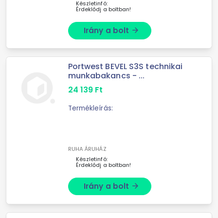
Készletinfó:
Érdeklődj a boltban!
Irány a bolt
arrow_forward
Portwest BEVEL S3S technikai
munkabakancs - ...
24 139
Ft
Termékleírás:
RUHA ÁRUHÁZ
Készletinfó:
Érdeklődj a boltban!
Irány a bolt
arrow_forward