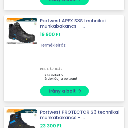
Portwest APEX S3S technikai
munkabakancs - ...
19 900
Ft
Termékleírás:
RUHA ÁRUHÁZ
Készletinfó:
Érdeklődj a boltban!
Irány a bolt
arrow_forward
Portwest PROTECTOR S3 technikai
munkabakancs - ...
23 300
Ft