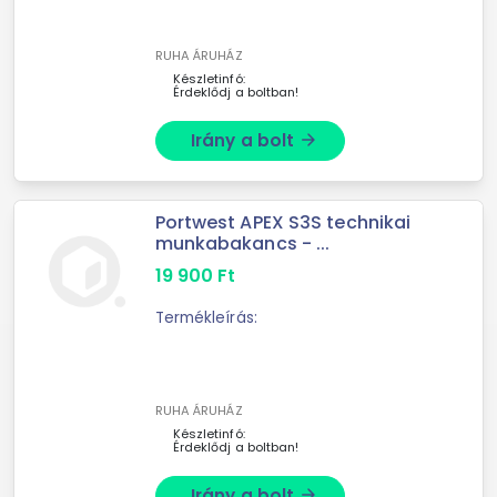
RUHA ÁRUHÁZ
Készletinfó:
Érdeklődj a boltban!
Irány a bolt
arrow_forward
Portwest APEX S3S technikai
munkabakancs - ...
19 900
Ft
Termékleírás:
RUHA ÁRUHÁZ
Készletinfó:
Érdeklődj a boltban!
Irány a bolt
arrow_forward