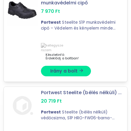
munkavédelmi cipő
1 496
találat
7 970
Ft
Mást is keresel? Válogass a Depo teljes
Portwest
Steelite S1P munkavédelmi
kínálatából!
cipő – Védelem és kényelem minden
munkaterületen Ez ...
tovább válogatok »
Készletinfó:
Érdeklődj a boltban!
Irány a bolt
arrow_forward
Portwest Steelite (bélés nélküli) ...
20 719
Ft
Portwest
Steelite (bélés nélküli)
védőcsizma, S1P HRO-FW06-barna-
38. Bestseller ...