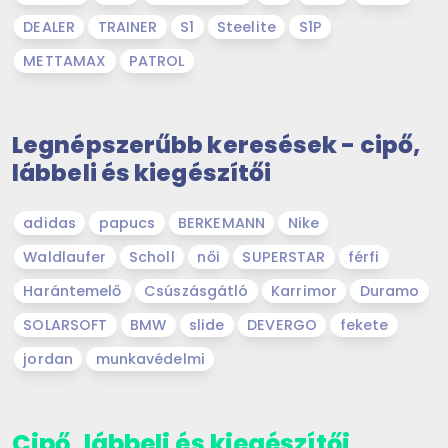
DEALER
TRAINER
S1
Steelite
S1P
METTAMAX
PATROL
Legnépszerűbb keresések - cipő,
lábbeli és kiegészítői
adidas
papucs
BERKEMANN
Nike
Waldlaufer
Scholl
női
SUPERSTAR
férfi
Harántemelő
Csúszásgátló
Karrimor
Duramo
SOLARSOFT
BMW
slide
DEVERGO
fekete
jordan
munkavédelmi
Cipő, lábbeli és kiegészítői