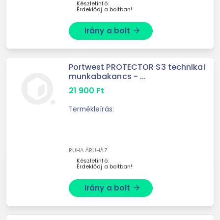
Készletinfó:
Érdeklődj a boltban!
Irány a bolt
arrow_forward
Portwest PROTECTOR S3 technikai
munkabakancs - ...
21 900
Ft
Termékleírás:
RUHA ÁRUHÁZ
Készletinfó:
Érdeklődj a boltban!
Irány a bolt
arrow_forward