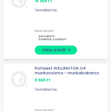
16 968
Ft
Termékleírás:
RUHA ÁRUHÁZ
Készletinfó:
Érdeklődj a boltban!
Irány a bolt
arrow_forward
Portwest WELLINGTON O4
munkacsizma - munkabakancs
6 666
Ft
Termékleírás:
RUHA ÁRUHÁZ