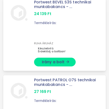
Portwest BEVEL S3S technikai
munkabakancs - ...
24 139
Ft
Termékleírás:
RUHA ÁRUHÁZ
Készletinfó:
Érdeklődj a boltban!
Irány a bolt
arrow_forward
Portwest PATROL O7S technikai
munkabakancs - ...
27 169
Ft
Termékleírás: