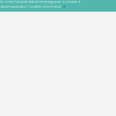
Az oldal használatával beleegyezel a cookie-k
alkalmazásába. További információ
itt
.