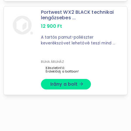
Portwest WX2 BLACK technikai
lengőzsebes ...
12 900
Ft
A tartós pamut-poliészter
keverékszövet lehetővé teszi mind a
nagy teljesítményű, maximális
hatékonyságú munkavégzést, mind
a kényelmet. Stretch burkolat
RUHA ÁRUHÁZ
lehetővé teszi a könnyű ...
Készletinfó:
Érdeklődj a boltban!
Irány a bolt
arrow_forward