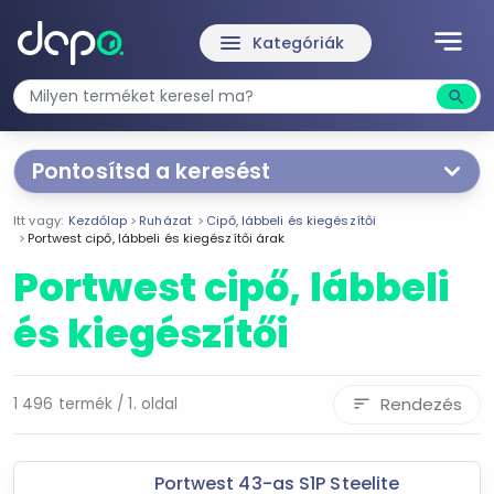
notes
menu
Kategóriák
search
Kere
Pontosítsd a keresést
Segítünk a keresésben!
Itt vagy:
Kezdőlap
Ruházat
Cipő, lábbeli és kiegészítői
Válaszd ki a jellemzőket
Te magad!
Portwest cipő, lábbeli és kiegészítői árak
Portwest cipő, lábbeli
Ár szűrése
és kiegészítői
129 Ft
66 864 Ft
Rendezés
1 496 termék / 1. oldal
sort
-
Szűrés
Portwest 43-as S1P Steelite