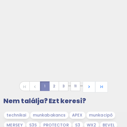
…
…
1
2
3
11
first_page
navigate_before
navigate_next
last_page
Nem találja? Ezt keresi?
technikai
munkabakancs
APEX
munkacipő
MERSEY
S3S
PROTECTOR
S3
WX2
BEVEL