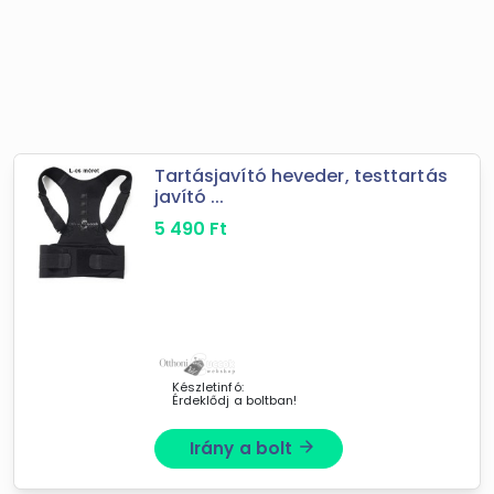
Tartásjavító heveder, testtartás
javító ...
5 490
Ft
Készletinfó:
Érdeklődj a boltban!
Irány a bolt
arrow_forward