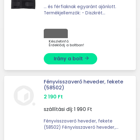
... és férfiaknak egyaránt ajánlott.
Termékjellemzők: - Diszkrét
formatervezés- Könnyen állítható
hevederek minden típusú testhez-
Segít az izommemória
kialakításában - Szín: fekete ...
Készletinfó:
Érdeklődj a boltban!
Irány a bolt
arrow_forward
Fényvisszaverő heveder, fekete
(58502)
2 190
Ft
szállítási díj:
1 990
Ft
Fényvisszaverő heveder, fekete
(58502) Fényvisszaverő heveder,
fekete színben.