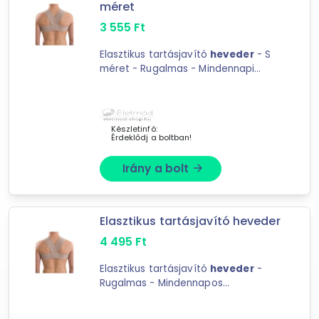
méret
86
találat
3 555
Ft
Mást is keresel? Válogass a Depo teljes
Elasztikus tartásjavító
heveder
- S
kínálatából!
méret - Rugalmas - Mindennapi
használatra - S
tovább válogatok »
Készletinfó:
Érdeklődj a boltban!
Irány a bolt
arrow_forward
Elasztikus tartásjavító heveder
4 495
Ft
Elasztikus tartásjavító
heveder
-
Rugalmas - Mindennapos
használatra - Sportolásh