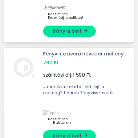
Készletinfó:
Érdeklődj a boltban!
Irány a bolt
arrow_forward
Fényvisszaverő heveder mellény ...
760
Ft
szállítási díj:
1 590
Ft
... mm Szín: fekete Mit rejt a
csomag? 1 darab Fényvisszaverő
heveder mellényt
Készletinfó:
Raktáron
Irány a bolt
arrow_forward