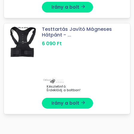
Irány a bolt
arrow_forward
Testtartás Javító Mágneses
Hátpánt - ...
6 090
Ft
Készletinfó:
Érdeklődj a boltban!
Irány a bolt
arrow_forward