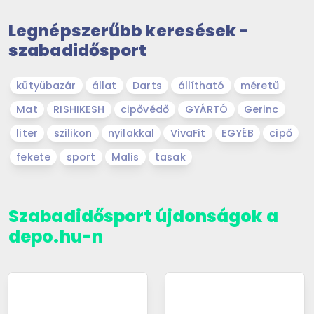
Legnépszerűbb keresések -
szabadidősport
kütyübazár
állat
Darts
állítható
méretű
Mat
RISHIKESH
cipővédő
GYÁRTÓ
Gerinc
liter
szilikon
nyilakkal
VivaFit
EGYÉB
cipő
fekete
sport
Malis
tasak
Szabadidősport újdonságok a
depo.hu-n