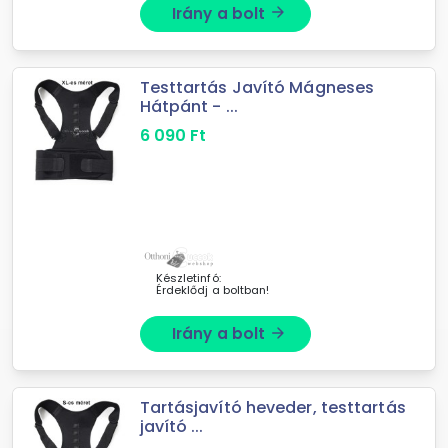
Irány a bolt
arrow_forward
Testtartás Javító Mágneses
Hátpánt - ...
6 090
Ft
Készletinfó:
Érdeklődj a boltban!
Irány a bolt
arrow_forward
Tartásjavító heveder, testtartás
javító ...