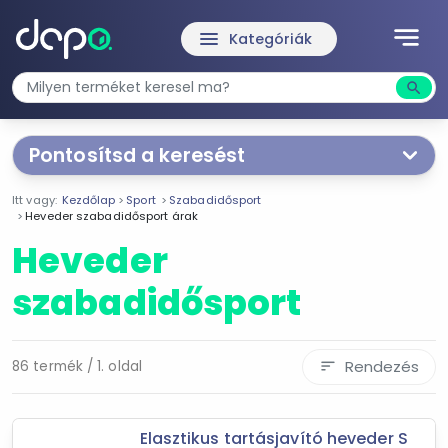
notes
menu
Kategóriák
search
Kere
Pontosítsd a keresést
Segítünk a keresésben!
Itt vagy:
Kezdőlap
Sport
Szabadidősport
Válaszd ki a jellemzőket
Te magad!
Heveder szabadidősport árak
Heveder
Ár szűrése
szabadidősport
760 Ft
15 990 Ft
Rendezés
86 termék / 1. oldal
sort
-
Szűrés
Elasztikus tartásjavító heveder S