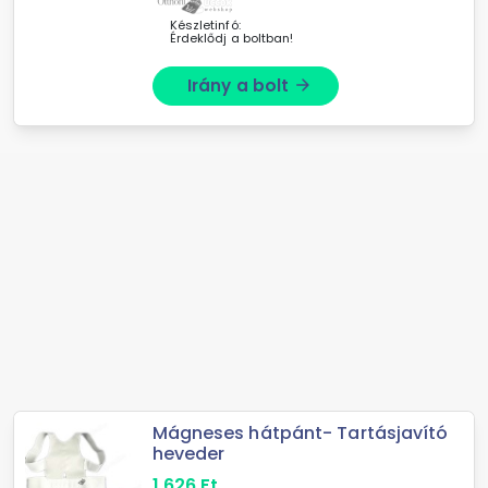
Készletinfó:
Érdeklődj a boltban!
Irány a bolt
arrow_forward
Mágneses hátpánt- Tartásjavító
heveder
1 626
Ft