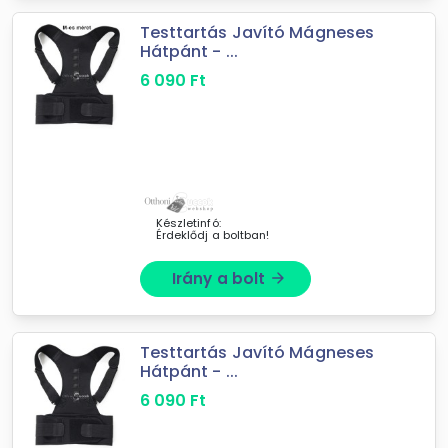
Testtartás Javító Mágneses
Hátpánt - ...
6 090
Ft
Készletinfó:
Érdeklődj a boltban!
Irány a bolt
arrow_forward
Testtartás Javító Mágneses
Hátpánt - ...
6 090
Ft