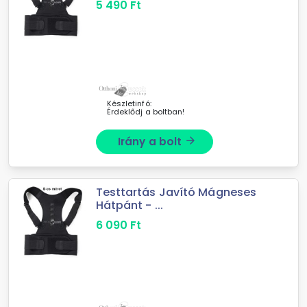
5 490
Ft
Készletinfó:
Érdeklődj a boltban!
Irány a bolt
arrow_forward
Testtartás Javító Mágneses
Hátpánt - ...
6 090
Ft