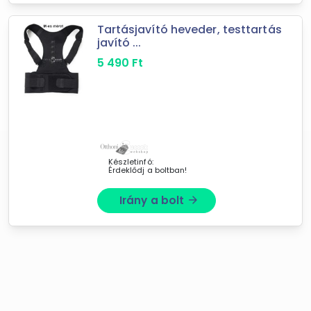
Tartásjavító heveder, testtartás
javító ...
5 490
Ft
Készletinfó:
Érdeklődj a boltban!
Irány a bolt
arrow_forward