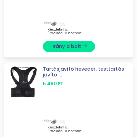
Készletinfó:
Érdeklődj a boltban!
Irány a bolt
arrow_forward
Tartásjavító heveder, testtartás
javító ...
5 490
Ft
Készletinfó:
Érdeklődj a boltban!