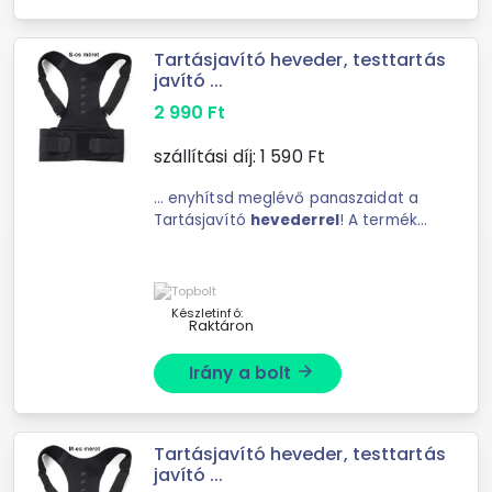
Tartásjavító heveder, testtartás
javító ...
2 990
Ft
szállítási díj:
1 590
Ft
... enyhítsd meglévő panaszaidat a
Tartásjavító
hevederrel
! A terméket
használathatod munka, ...
függetlenül használható. A
Tartásjavító
heveder
tulajdonságai:
Szín: fekete Anyag: ...
Készletinfó:
Raktáron
Irány a bolt
arrow_forward
Tartásjavító heveder, testtartás
javító ...