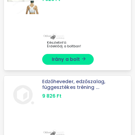
Készletinfó:
Érdeklődj a boltban!
Irány a bolt
arrow_forward
Edzőheveder, edzőszalag,
függesztékes tréning ...
9 826
Ft