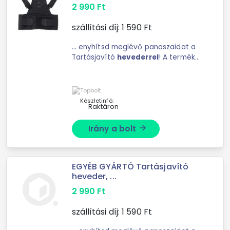
2 990
Ft
szállítási díj:
1 590
Ft
... enyhítsd meglévő panaszaidat a
Tartásjavító
hevederrel
! A terméket
használathatod munka, ...
függetlenül használható. A
Tartásjavító
heveder
tulajdonságai:
Szín: fekete Anyag: ...
Készletinfó:
Raktáron
Irány a bolt
arrow_forward
EGYÉB GYÁRTÓ Tartásjavító
heveder, ...
2 990
Ft
szállítási díj:
1 590
Ft