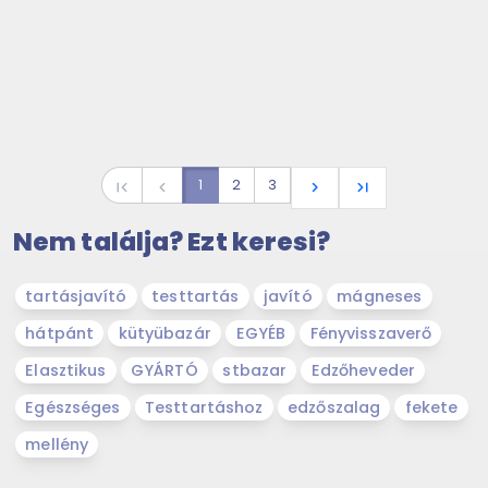
1
2
3
first_page
navigate_before
navigate_next
last_page
Nem találja? Ezt keresi?
tartásjavító
testtartás
javító
mágneses
hátpánt
kütyübazár
EGYÉB
Fényvisszaverő
Elasztikus
GYÁRTÓ
stbazar
Edzőheveder
Egészséges
Testtartáshoz
edzőszalag
fekete
mellény