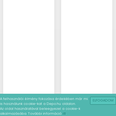
A felhasználói élmény fokozása érdekében már mi
ELFOGADOM
is használunk cookie-kat a Depo.hu oldalon.
Az oldal használatával beleegyezel a cookie-k
alkalmazásába. További információ
itt
.