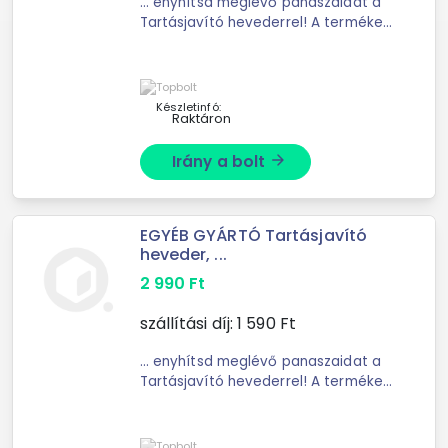
... enyhítsd meglévő panaszaidat a
Tartásjavító hevederrel! A terméket
használathatod munka, ...
függetlenül használható. A
Tartásjavító heveder tulajdonságai:
Szín: fekete Anyag: ...
Készletinfó:
Raktáron
Irány a bolt
arrow_forward
EGYÉB GYÁRTÓ Tartásjavító
heveder, ...
2 990
Ft
szállítási díj:
1 590
Ft
... enyhítsd meglévő panaszaidat a
Tartásjavító hevederrel! A terméket
használathatod munka, ...
függetlenül használható. A
Tartásjavító heveder tulajdonságai: