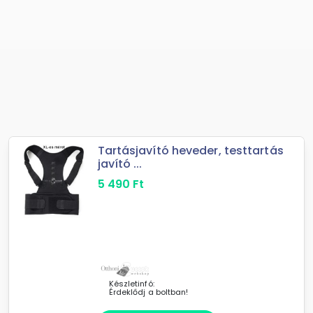
Tartásjavító heveder, testtartás
javító ...
5 490
Ft
Készletinfó:
Érdeklődj a boltban!