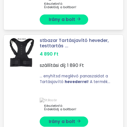
Készletinfó:
Érdeklődj a boltban!
Irány a bolt
arrow_forward
stbazar Tartásjavító heveder,
testtartás ...
4 890
Ft
szállítási díj:
1 890
Ft
... enyhítsd meglévő panaszaidat a
Tartásjavító
hevederrel
! A terméket
használathatod munka, ...
függetlenül használható. A
Tartásjavító
heveder
tulajdonságai:
Szín: fekete Anyag: ...
Készletinfó:
Érdeklődj a boltban!
Irány a bolt
arrow_forward