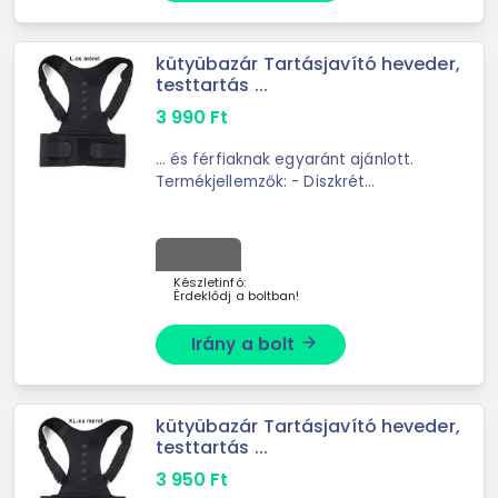
kütyübazár Tartásjavító heveder,
testtartás ...
3 990
Ft
... és férfiaknak egyaránt ajánlott.
Termékjellemzők: - Diszkrét
formatervezés- Könnyen állítható
hevederek minden típusú testhez-
Segít az izommemória
kialakításában - Szín: fekete ...
Készletinfó:
Érdeklődj a boltban!
Irány a bolt
arrow_forward
kütyübazár Tartásjavító heveder,
testtartás ...
3 950
Ft