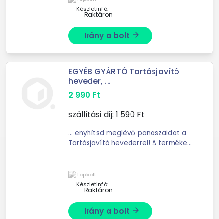
Szín: fekete Anyag: ...
Készletinfó:
Raktáron
Irány a bolt
arrow_forward
EGYÉB GYÁRTÓ Tartásjavító
heveder, ...
2 990
Ft
szállítási díj:
1 590
Ft
... enyhítsd meglévő panaszaidat a
Tartásjavító hevederrel! A terméket
használathatod munka, ...
függetlenül használható. A
Tartásjavító heveder tulajdonságai:
Szín: fekete Anyag: ...
Készletinfó:
Raktáron
Irány a bolt
arrow_forward