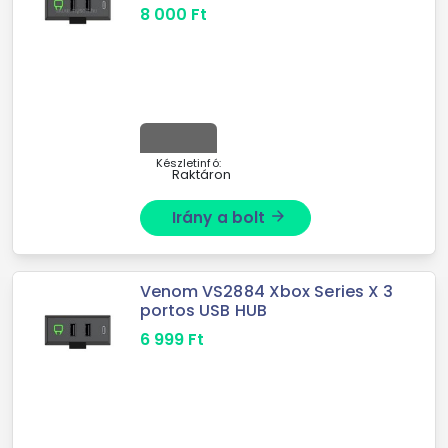
8 000
Ft
Készletinfó:
Raktáron
Irány a bolt
arrow_forward
Venom VS2884 Xbox Series X 3
portos USB HUB
6 999
Ft