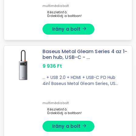
multimédiabolt
Készletinfó:
Érdeklődj a boltban!
Irány a bolt
arrow_forward
Baseus Metal Gleam Series 4 az 1-
ben hub, USB-C - ...
9 936
Ft
... + USB 2.0 + HDMI + USB-C PD Hub
4in1 Baseus Metal Gleam Series, USB-
C to USB 3.0 + USB 2.0 + HDMI + USB-
C PDLooking for ...
multimédiabolt
Készletinfó:
Érdeklődj a boltban!
Irány a bolt
arrow_forward