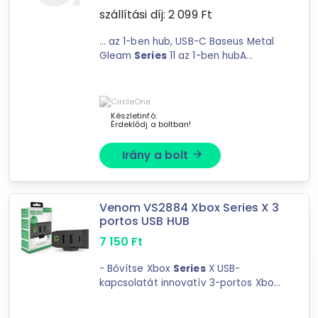
szállítási díj:
2 099
Ft
26
találat
Mást is keresel? Válogass a Depo teljes
... az 1-ben hub, USB-C Baseus Metal
Gleam
Series
11 az 1-ben hubA
kínálatából!
Baseus Metal Gleam HUB USB- ...
tovább válogatok »
Készletinfó:
Érdeklődj a boltban!
Irány a bolt
arrow_forward
Venom VS2884 Xbox Series X 3
portos USB HUB
7 150
Ft
- Bővítse Xbox
Series
X USB-
kapcsolatát innovatív 3-portos Xbox
USB-elosztónkkal.- Egyszerűen ...