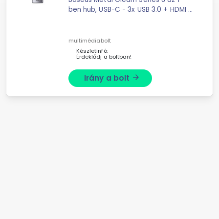
ben hub, USB-C - 3x USB 3.0 + HDMI ...
PD + Ethernet RJ45 + microSD / SD
Hub 8in1 Baseus Metal Gleam Series,
USB-C to 3x USB 3.0 + HDMI + USB-C
multimédiabolt
PD + ...
Készletinfó:
Érdeklődj a boltban!
Irány a bolt
arrow_forward