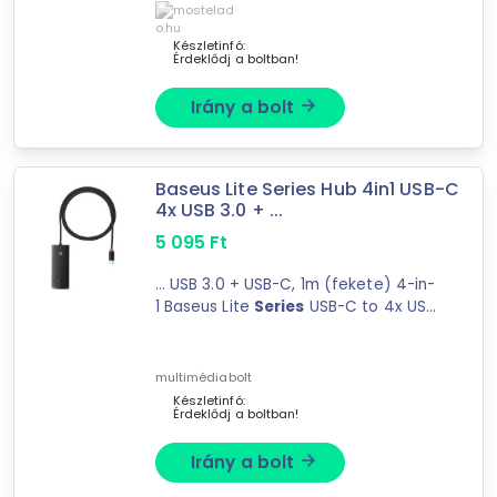
Készletinfó:
Érdeklődj a boltban!
Irány a bolt
arrow_forward
Forgalmazók
Baseus Lite Series Hub 4in1 USB-C
CircleOne
4x USB 3.0 + ...
mostelado.hu
5 095
Ft
multimédiabolt
Easy-Shop Kft.
... USB 3.0 + USB-C, 1m (fekete) 4-in-
1 Baseus Lite
Series
USB-C to 4x USB
mysoft.hu
3.0 + USB-C HubMake your computer
BestByte
...
Kábelvilág webáruház
multimédiabolt
MasterComp
Készletinfó:
Érdeklődj a boltban!
Irány a bolt
arrow_forward