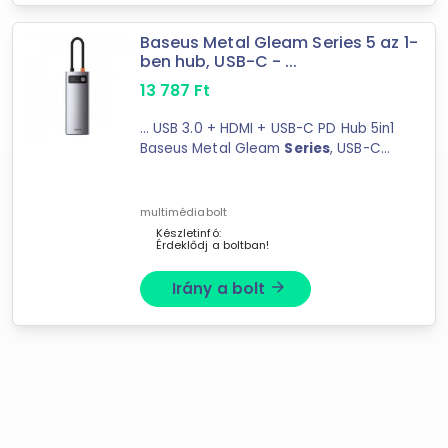
Baseus Metal Gleam Series 5 az 1-
ben hub, USB-C - ...
13 787
Ft
... USB 3.0 + HDMI + USB-C PD Hub 5in1
Baseus Metal Gleam
Series
, USB-C
to 3x USB 3.0 + HDMI + USB-C
PDLooking for ...
multimédiabolt
Készletinfó:
Érdeklődj a boltban!
Irány a bolt
arrow_forward