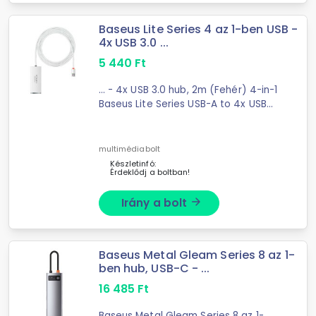
Baseus Lite Series 4 az 1-ben USB -
4x USB 3.0 ...
5 440
Ft
... - 4x USB 3.0 hub, 2m (Fehér) 4-in-1
Baseus Lite Series USB-A to 4x USB
3.0 HubMake your computer work
easier ...
multimédiabolt
Készletinfó:
Érdeklődj a boltban!
Irány a bolt
arrow_forward
Baseus Metal Gleam Series 8 az 1-
ben hub, USB-C - ...
16 485
Ft
Baseus Metal Gleam Series 8 az 1-