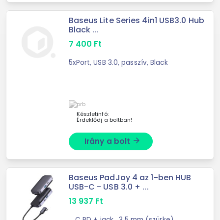
Baseus Lite Series 4in1 USB3.0 Hub
Black ...
7 400
Ft
5xPort, USB 3.0, passzív, Black
Készletinfó:
Érdeklődj a boltban!
Irány a bolt
arrow_forward
Baseus PadJoy 4 az 1-ben HUB
USB-C - USB 3.0 + ...
13 937
Ft
... C PD + jack , 3.5 mm (szürke)