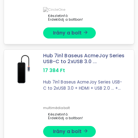
designed specifically for the ...
Készletinfó:
Érdeklődj a boltban!
Irány a bolt
arrow_forward
Hub 7in1 Baseus AcmeJoy Series
USB-C to 2xUSB 3.0 ...
17 384
Ft
Hub 7in1 Baseus AcmeJoy Series USB-
C to 2xUSB 3.0 + HDMI + USB 2.0 ... +
SD/TF (dark grey) Hub 7in1 Baseus
AcmeJoy Series (gray)Increase your
possibilities with the help of Baseus
multimédiabolt
...
Készletinfó:
Érdeklődj a boltban!
Irány a bolt
arrow_forward