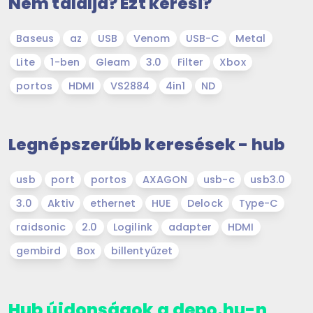
Nem találja? Ezt keresi?
Baseus
az
USB
Venom
USB-C
Metal
Lite
1-ben
Gleam
3.0
Filter
Xbox
portos
HDMI
VS2884
4in1
ND
Legnépszerűbb keresések - hub
usb
port
portos
AXAGON
usb-c
usb3.0
3.0
Aktiv
ethernet
HUE
Delock
Type-C
raidsonic
2.0
Logilink
adapter
HDMI
gembird
Box
billentyűzet
Hub újdonságok a depo.hu-n