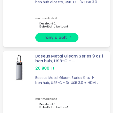
ben hub elosztó, USB-C - 3x USB 3.0
+ ... 2x HDMI + USB-C PD + Ethernet
RJ45 Baseus Metal Gleam Series 7-
in-1 HubLooking for a reliable tool
multimédiabolt
that will ...
Készletinfó:
Érdeklődj a boltban!
Irány a bolt
arrow_forward
Baseus Metal Gleam Series 9 az 1-
ben hub, USB-C - ...
20 980
Ft
Baseus Metal Gleam Series 9 az 1-
ben hub, USB-C - 3x USB 3.0 + HDMI +
...
multimédiabolt
Készletinfó:
Érdeklődj a boltban!