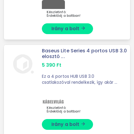
Készletinfó:
Érdeklődj a boltban!
Irány a bolt
arrow_forward
Baseus Lite Series 4 portos USB 3.0
elosztó ...
5 390
Ft
Ez a 4 portos HUB USB 3.0
csatlakozóval rendelkezik, így akár 5
Gbit/s sebességgel is átvihet
fájlokat. Segítségével 4 eszközt
csatlakoztathat számítógépéhez
vagy laptopjához. ...
Készletinfó:
Érdeklődj a boltban!
Irány a bolt
arrow_forward