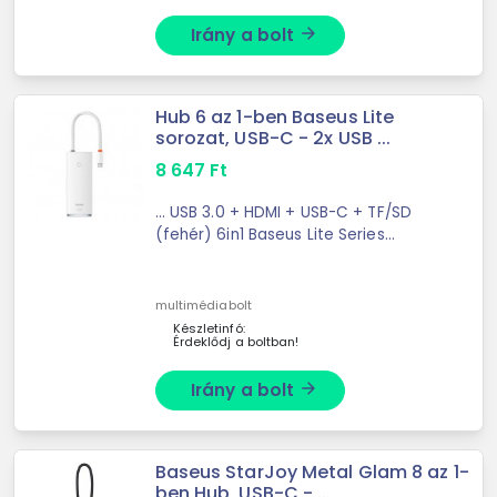
Irány a bolt
arrow_forward
Hub 6 az 1-ben Baseus Lite
sorozat, USB-C - 2x USB ...
8 647
Ft
... USB 3.0 + HDMI + USB-C + TF/SD
(fehér) 6in1 Baseus Lite Series
hubYour device has too few ports?
The 6-in-1 ...
multimédiabolt
Készletinfó:
Érdeklődj a boltban!
Irány a bolt
arrow_forward
Baseus StarJoy Metal Glam 8 az 1-
ben Hub, USB-C - ...