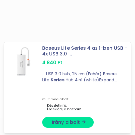
Baseus Lite Series 4 az 1-ben USB -
4x USB 3.0 ...
4 840
Ft
... USB 3.0 hub, 25 cm (Fehér) Baseus
Lite
Series
Hub 4in1 (white)Expand
your possibilities and get ... 4 in 1
Baseus Lite
Series
hub. This product
is equipped with 4 ...
multimédiabolt
Készletinfó:
Érdeklődj a boltban!
Irány a bolt
arrow_forward