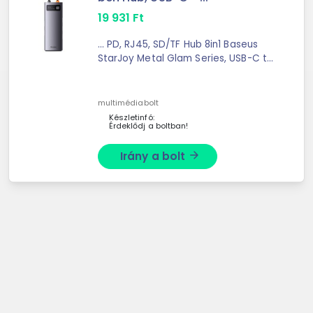
19 931
Ft
... PD, RJ45, SD/TF Hub 8in1 Baseus
StarJoy Metal Glam Series, USB-C to
HDMI + 3 x USB 3.0 + USB-C PD ...
multimédiabolt
Készletinfó:
Érdeklődj a boltban!
Irány a bolt
arrow_forward