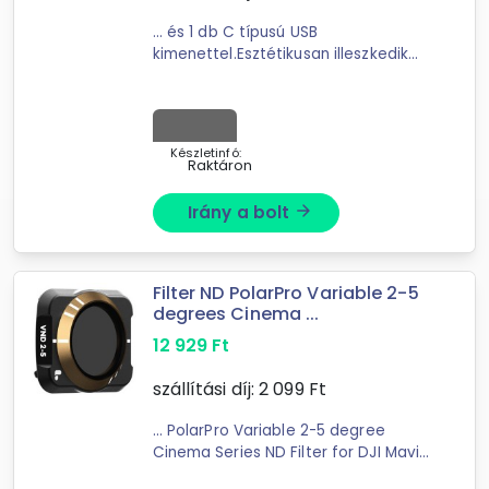
... és 1 db C típusú USB
kimenettel.Esztétikusan illeszkedik
Xbox
Series
X konzoljához.
Csatlakoztasson egyszerre több
eszközt, beleértve a vezérlőket,
mikrofonokat ...
Készletinfó:
Raktáron
Irány a bolt
arrow_forward
Filter ND PolarPro Variable 2-5
degrees Cinema ...
12 929
Ft
szállítási díj:
2 099
Ft
... PolarPro Variable 2-5 degree
Cinema Series ND Filter for DJI Mavic
Air 2PolarPro's series of filters