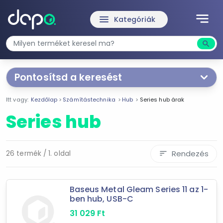
notes
menu
Kategóriák
search
Kere
Pontosítsd a keresést
Segítünk a keresésben!
Itt vagy:
Kezdőlap
Számítástechnika
Hub
Series hub árak
Válaszd ki a jellemzőket
Te magad!
Series hub
Ár szűrése
4 721 Ft
31 029 Ft
Rendezés
26 termék / 1. oldal
sort
-
Baseus Metal Gleam Series 11 az 1-
ben hub, USB-C
Szűrés
31 029
Ft