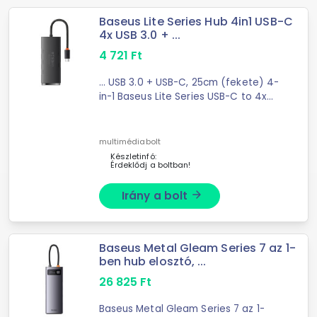
Baseus Lite Series Hub 4in1 USB-C
4x USB 3.0 + ...
4 721
Ft
... USB 3.0 + USB-C, 25cm (fekete) 4-
in-1 Baseus Lite Series USB-C to 4x
USB 3.0 + USB-C HubMake your
computer ...
multimédiabolt
Készletinfó:
Érdeklődj a boltban!
Irány a bolt
arrow_forward
Baseus Metal Gleam Series 7 az 1-
ben hub elosztó, ...
26 825
Ft
Baseus Metal Gleam Series 7 az 1-