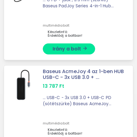
Baseus PadJoy Series 4-in-1 Hub
(Gray).Conveniently use several
devices at ... the same time! The
Baseus PadJoy Series 4-in-1 Hub is
multimédiabolt
equipped wit
Készletinfó:
Érdeklődj a boltban!
Irány a bolt
arrow_forward
Baseus AcmeJoy 4 az 1-ben HUB
USB-C - 3x USB 3.0 + ...
13 787
Ft
... USB-C - 3x USB 3.0 + USB-C PD
(sötétszürke) Baseus AcmeJoy
Series 4in1 Hub (gray).Make your
work easier with the help ...
multimédiabolt
Készletinfó:
Érdeklődj a boltban!