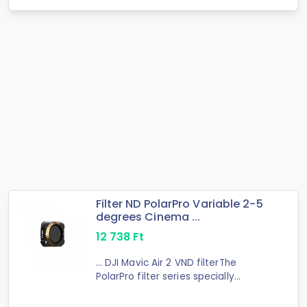
Filter ND PolarPro Variable 2-5
degrees Cinema ...
12 738
Ft
... DJI Mavic Air 2 VND filterThe
PolarPro filter series specially
designed for DJI Mavic Air 2 ensures
high-quality ...