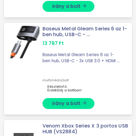
Irány a bolt
arrow_forward
Baseus Metal Gleam Series 6 az 1-
ben hub, USB-C - ...
13 787
Ft
Baseus Metal Gleam Series 6 az 1-
ben hub, USB-C - 3x USB 3.0 + HDMI +
...
multimédiabolt
Készletinfó:
Érdeklődj a boltban!
Irány a bolt
arrow_forward
Venom Xbox Series X 3 portos USB
HUB (VS2884)