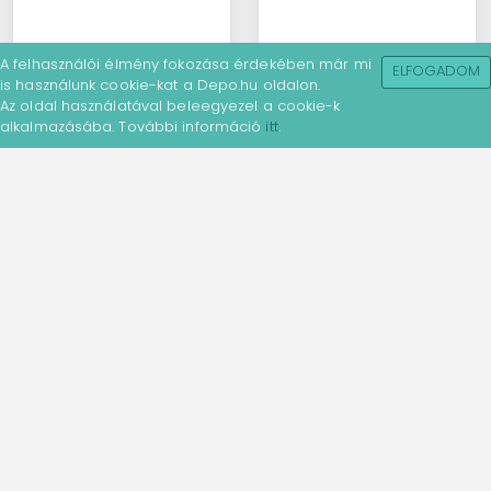
A felhasználói élmény fokozása érdekében már mi
ELFOGADOM
is használunk cookie-kat a Depo.hu oldalon.
Az oldal használatával beleegyezel a cookie-k
alkalmazásába. További információ
itt
.