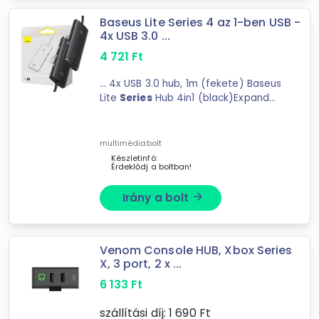
Baseus Lite Series 4 az 1-ben USB -
4x USB 3.0 ...
4 721
Ft
... 4x USB 3.0 hub, 1m (fekete) Baseus
Lite
Series
Hub 4in1 (black)Expand
your possibilities and get ... 4 in 1
Baseus Lite
Series
hub. This product
is equipped with 4 ...
multimédiabolt
Készletinfó:
Érdeklődj a boltban!
Irány a bolt
arrow_forward
Venom Console HUB, Xbox Series
X, 3 port, 2 x ...
6 133
Ft
szállítási díj:
1 690
Ft