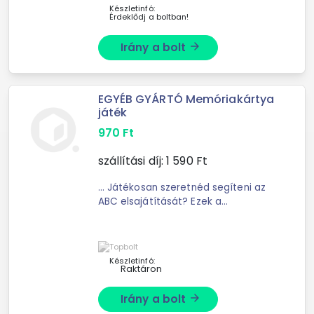
Készletinfó:
Érdeklődj a boltban!
Irány a bolt
arrow_forward
EGYÉB GYÁRTÓ Memóriakártya
játék
970
Ft
szállítási díj:
1 590
Ft
... Játékosan szeretnéd segíteni az
ABC elsajátítását? Ezek a
memóriakártyák nemcsak az ABC-t
segítenek megtanítani, hanem
fejlesztik ... rejt a termék doboza? 1
db Memóriakártya játékot.
Készletinfó:
Raktáron
Irány a bolt
arrow_forward