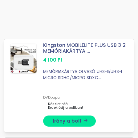
Kingston MOBILELITE PLUS USB 3.2
MEMÓRIAKÁRTYA ...
4 100
Ft
MEMÓRIAKÁRTYA OLVASÓ UHS-II/UHS-I
MICRO SDHC/MICRO SDXC
MEMÓRIAKÁRTYÁKHOZ
DVDpapa
Készletinfó:
Érdeklődj a boltban!
Irány a bolt
arrow_forward