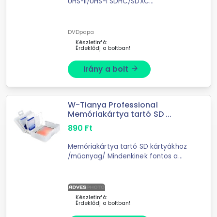
UHS-II/UHS-I SDHC/SDXC
MEMÓRIAKÁRTYÁKHOZ
DVDpapa
Készletinfó:
Érdeklődj a boltban!
Irány a bolt
arrow_forward
W-Tianya Professional
Memóriakártya tartó SD ...
890
Ft
Memóriakártya tartó SD kártyákhoz
/műanyag/ Mindenkinek fontos a
pótolhatatlan emlékek, munkák ...
Készletinfó:
Érdeklődj a boltban!