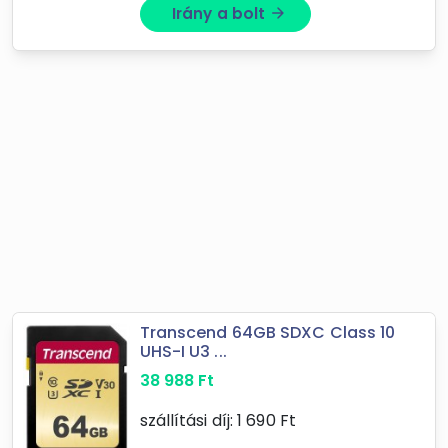
Irány a bolt
arrow_forward
Transcend 64GB SDXC Class 10
UHS-I U3 ...
38 988
Ft
szállítási díj:
1 690
Ft