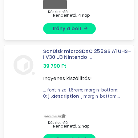
Készletinfó:
Rendelhető, 4 nap
Irány a bolt
arrow_forward
SanDisk microSDXC 256GB A1 UHS-
I V30 U3 Nintendo ...
39 790
Ft
Ingyenes kiszállítás!
... font-size: 1.6rem; margin-bottom:
0; } .
description
{ margin-bottom:
0rem; } .benefits-list { list- ...
különleges gaming kiegészítővé
teszi a
memóriakártyát
. Főbb
jellemzők UHS-I U3 ...
Készletinfó:
Rendelhető, 2 nap