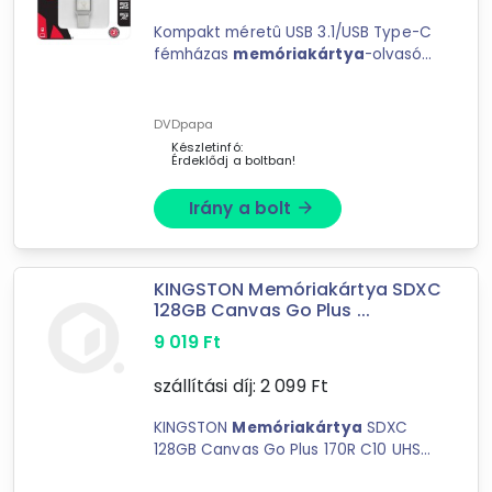
Kompakt méretû USB 3.1/USB Type-C
fémházas
memóriakártya
-olvasó
microSD/microSDHC UHS-
I/microSDXC UHS-I
memóriakártyákhoz
DVDpapa
Készletinfó:
Érdeklődj a boltban!
Irány a bolt
arrow_forward
KINGSTON Memóriakártya SDXC
128GB Canvas Go Plus ...
9 019
Ft
szállítási díj:
2 099
Ft
KINGSTON
Memóriakártya
SDXC
128GB Canvas Go Plus 170R C10 UHS-I
U3 V30 Capacities2 64GB, 128GB,