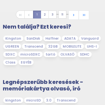
…
…
1
2
3
11
first_page
navigate_before
navigate_next
last_page
Nem találja? Ezt keresi?
Kingston
SanDisk
Haffner
ADATA
Vanguard
UGREEN
Transcend
32GB
MOBILELITE
UHS-I
SDXC
microSDXC
tartó
OLVASÓ
SDHC
Class
EGYÉB
Legnépszerűbb keresések -
memóriakártya olvasó, író
kingston
microSD
3.0
Transcend