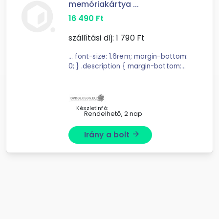
memóriakártya ...
16 490
Ft
szállítási díj:
1 790
Ft
... font-size: 1.6rem; margin-bottom:
0; } .description { margin-bottom:
0rem; } .benefits-list { list ...
sebességű, megbízható ADATA
Premier memóriakártyával, és
élvezze a zökkenőmentes ...
Készletinfó:
Rendelhető, 2 nap
Irány a bolt
arrow_forward