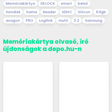
Memóriakártya
DELOCK
smart
belső
Sandisk
hama
Reader
SDHC
Silicon
64gb
axagon
PRO
Logilink
multi
3.2
Samsung
Memóriakártya olvasó, író
újdonságok a depo.hu-n