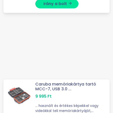
Irány a bolt
arrow_forward
Caruba memóriakártya tartó
MCC-7, USB 3.0 ...
9 995
Ft
... használt és értékes képekkel vagy
videókkal teli memóriakártyáját,