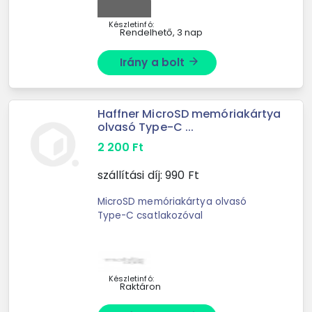
Készletinfó:
Rendelhető, 3 nap
Irány a bolt
arrow_forward
Haffner MicroSD memóriakártya
olvasó Type-C ...
2 200
Ft
szállítási díj:
990
Ft
MicroSD memóriakártya olvasó
Type-C csatlakozóval
Készletinfó:
Raktáron