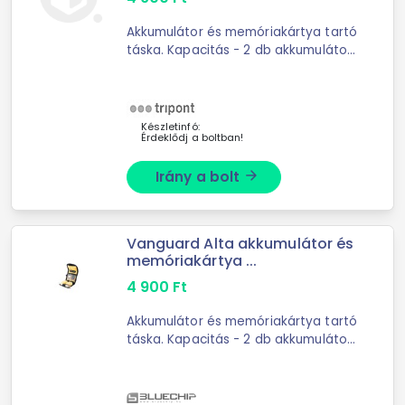
Akkumulátor és memóriakártya tartó
táska. Kapacitás - 2 db akkumulátor
- Memóriakártyák - Szenzor és
lencsetisztító - Szűrők A képeken
látható kiegészítők nem képezik ...
Készletinfó:
Érdeklődj a boltban!
Irány a bolt
arrow_forward
Vanguard Alta akkumulátor és
memóriakártya ...
4 900
Ft
Akkumulátor és memóriakártya tartó
táska. Kapacitás - 2 db akkumulátor
- Memóriakártyák - Szenzor és
lencsetisztító - Szűrők A képeken
látható kiegészítők nem képezik ...