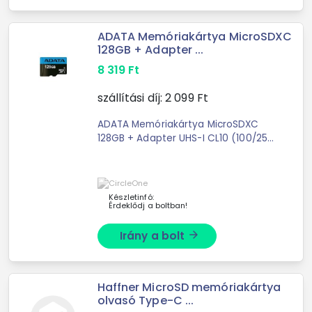
ADATA Memóriakártya MicroSDXC
128GB + Adapter ...
8 319
Ft
szállítási díj:
2 099
Ft
ADATA Memóriakártya MicroSDXC
128GB + Adapter UHS-I CL10 (100/25)
ADATA Memóriakártya MicroSDHC
128GB + Adapter UHS-I CLASS 10
Készletinfó:
Érdeklődj a boltban!
Irány a bolt
arrow_forward
Haffner MicroSD memóriakártya
olvasó Type-C ...