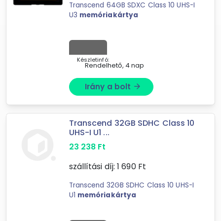
Transcend 64GB SDXC Class 10 UHS-I
U3
memóriakártya
Készletinfó:
Rendelhető, 4 nap
Irány a bolt
arrow_forward
Transcend 32GB SDHC Class 10
UHS-I U1 ...
23 238
Ft
szállítási díj:
1 690
Ft
Transcend 32GB SDHC Class 10 UHS-I
U1
memóriakártya