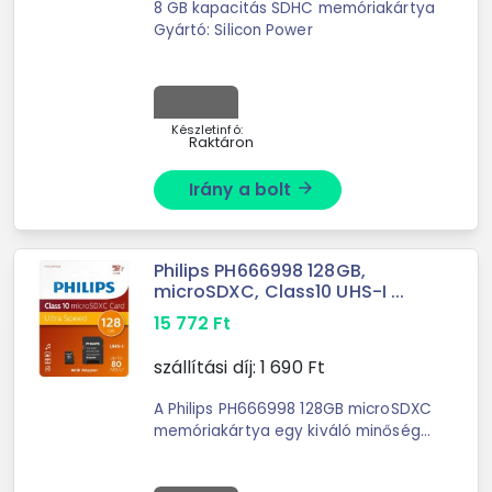
8 GB kapacitás SDHC memóriakártya
Gyártó: Silicon Power
Készletinfó:
Raktáron
Irány a bolt
arrow_forward
Philips PH666998 128GB,
microSDXC, Class10 UHS-I ...
15 772
Ft
szállítási díj:
1 690
Ft
A Philips PH666998 128GB microSDXC
memóriakártya egy kiváló minőségű
tárolóeszköz, amely ideális
megoldást nyújt a digitális ...