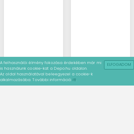
A felhasználói élmény fokozása érdekében már mi
ELFOGADOM
is használunk cookie-kat a Depo.hu oldalon.
Az oldal használatával beleegyezel a cookie-k
alkalmazásába. További információ
itt
.