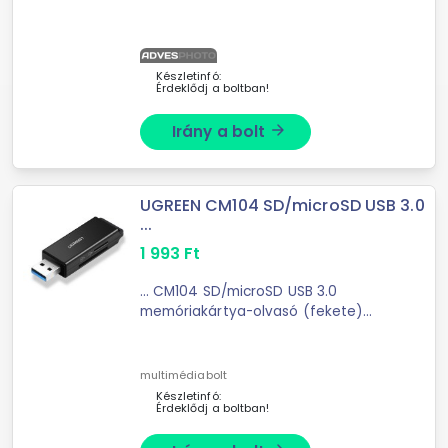
ezért a legjobb választás lehet a
Caruba memóriakártya tartója. Erős
és masszív kialakításának
köszönhetően ...
Készletinfó:
Érdeklődj a boltban!
Irány a bolt
arrow_forward
UGREEN CM104 SD/microSD USB 3.0
...
1 993
Ft
... CM104 SD/microSD USB 3.0
memóriakártya-olvasó (fekete)
UGREEN CM104 memóriakártya-
olvasó - megkönnyíti az életétA
praktikus UGREEN CM104
multimédiabolt
memóriakártya-olvasó több
Készletinfó:
Érdeklődj a boltban!
szempontból is ...