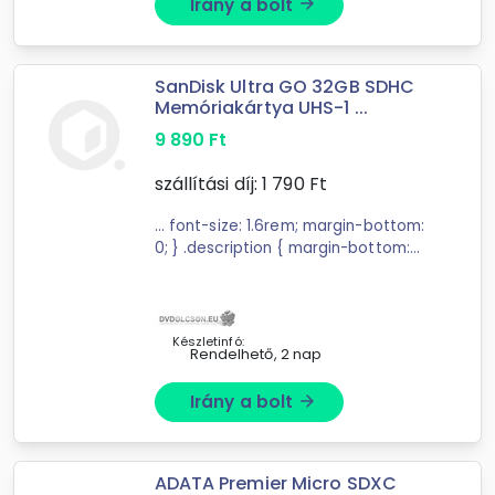
Irány a bolt
arrow_forward
SanDisk Ultra GO 32GB SDHC
Memóriakártya UHS-1 ...
9 890
Ft
szállítási díj:
1 790
Ft
... font-size: 1.6rem; margin-bottom:
0; } .description { margin-bottom:
0rem; } .benefits-list { list ... Ultra GO
32GB SDHC memóriakártya
kiemelkedő teljesítményt kínál
digitális ...
Készletinfó:
Rendelhető, 2 nap
Irány a bolt
arrow_forward
ADATA Premier Micro SDXC