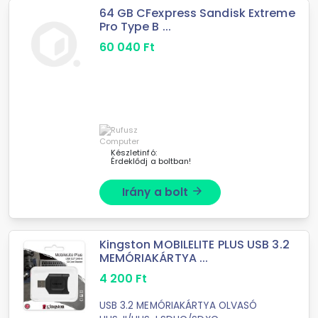
64 GB CFexpress Sandisk Extreme
Pro Type B ...
60 040
Ft
Készletinfó:
Érdeklődj a boltban!
Irány a bolt
arrow_forward
Kingston MOBILELITE PLUS USB 3.2
MEMÓRIAKÁRTYA ...
4 200
Ft
USB 3.2 MEMÓRIAKÁRTYA OLVASÓ