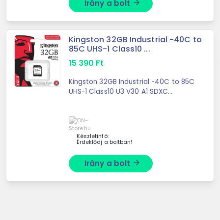
Irány a bolt
arrow_forward
Kingston 32GB Industrial -40C to
85C UHS-1 Class10 ...
15 390
Ft
Kingston 32GB Industrial -40C to 85C
UHS-1 Class10 U3 V30 A1 SDXC
memóriakártya
Készletinfó:
Érdeklődj a boltban!
Irány a bolt
arrow_forward