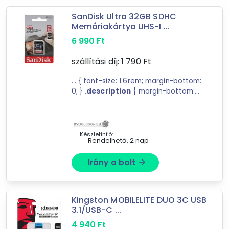
USB
SanDisk Ultra 32GB SDHC
USB 3.0
Memóriakártya UHS-I ...
Memóriakártya
6 990
Ft
szállítási díj:
1 790
Ft
Ár szűrése
... { font-size: 1.6rem; margin-bottom:
200 Ft
830 069 Ft
0; } .
description
{ margin-bottom:
0rem; } .benefits-list { list-style: ...
most a SanDisk Ultra 32GB SDHC
-
memóriakártyát
; és örökítse meg
az élet ...
Készletinfó:
Rendelhető, 2 nap
Szűrés
Irány a bolt
arrow_forward
479
találat
Mást is keresel? Válogass a Depo teljes
kínálatából!
Kingston MOBILELITE DUO 3C USB
3.1/USB-C ...
tovább válogatok »
4 940
Ft