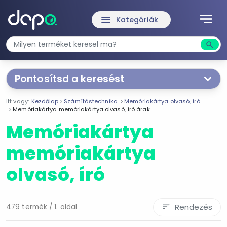
notes
menu
Kategóriák
search
Kere
Pontosítsd a keresést
Segítünk a keresésben!
Itt vagy:
Kezdőlap
Számítástechnika
Memóriakártya olvasó, író
Válaszd ki a jellemzőket
Te magad!
Memóriakártya memóriakártya olvasó, író árak
Memóriakártya
Termékjellemzők
memóriakártya
Kingston
olvasó, író
Transcend
MicroSD
SD
Rendezés
479 termék / 1. oldal
sort
Smart
Belső