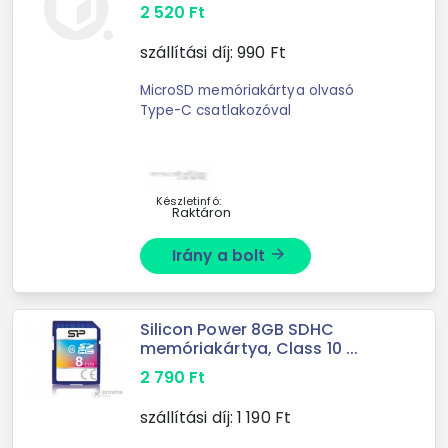
2 520
Ft
szállítási díj:
990
Ft
MicroSD memóriakártya olvasó
Type-C csatlakozóval
Készletinfó:
Raktáron
Irány a bolt
arrow_forward
Silicon Power 8GB SDHC
memóriakártya, Class 10 ...
2 790
Ft
szállítási díj:
1 190
Ft