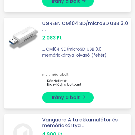
Irány a bolt
arrow_forward
UGREEN CM104 SD/microSD USB 3.0
...
2 083
Ft
... CM104 SD/microSD USB 3.0
memóriakártya-olvasó (fehér)
UGREEN CM104 memóriakártya-
olvasó - megkönnyíti az életétA
praktikus UGREEN CM104
multimédiabolt
memóriakártya-olvasó több
Készletinfó:
Érdeklődj a boltban!
szempontból is ...
Irány a bolt
arrow_forward
Vanguard Alta akkumulátor és
memóriakártya ...
4 900
Ft