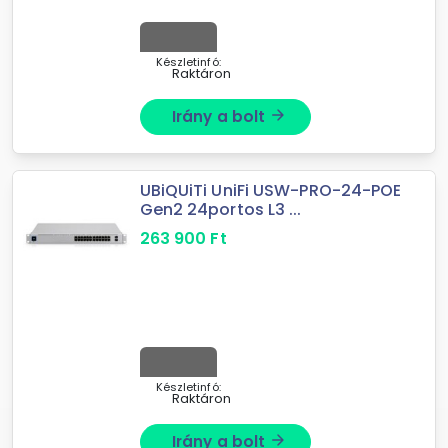
Készletinfó:
Raktáron
Irány a bolt
arrow_forward
UBiQUiTi UniFi USW-PRO-24-POE
Gen2 24portos L3 ...
263 900
Ft
Készletinfó:
Raktáron
Irány a bolt
arrow_forward