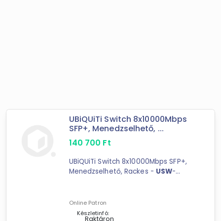
UBiQUiTi Switch 8x10000Mbps
SFP+, Menedzselhető, ...
140 700
Ft
UBiQUiTi Switch 8x10000Mbps SFP+,
Menedzselhető, Rackes -
USW
-
Aggregation Port Layout 10G SFP+ -
8 (10G/1G) Form Factor - ...
Online Patron
Készletinfó:
Raktáron