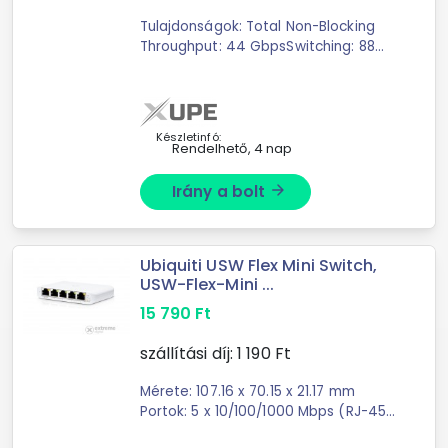
Tulajdonságok: Total Non-Blocking
Throughput: 44 GbpsSwitching: 88
GbpsForwarding: 65.472
MppsÉrintőkjelző (1.3")Managelhető:
UniFi Network Controller-elRackbe
szerelhető: 1UPortok ...
Készletinfó:
Rendelhető, 4 nap
Irány a bolt
arrow_forward
Ubiquiti USW Flex Mini Switch,
USW-Flex-Mini ...
15 790
Ft
szállítási díj:
1 190
Ft
Mérete: 107.16 x 70.15 x 21.17 mm
Portok: 5 x 10/100/1000 Mbps (RJ-45)
Fogyasztás: 2.5 W