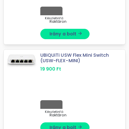
Készletinfó:
Raktáron
Irány a bolt
arrow_forward
UBiQUiTi USW Flex Mini Switch
(USW-FLEX-MINI)
19 900
Ft
Készletinfó:
Raktáron
Irány a bolt
arrow_forward