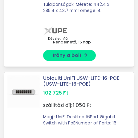
Tulajdonságok: Mérete: 442.4 x
285.4 x 43.7 mmTömege: 4
kgCsatlakozók: (48) 10/100/1000
RJ45 Port, (4) 1/10G SFP+ Ethernet
Port (Ethernet In-Band)Switching: 176
GbpsForwarding: 130 ...
Készletinfó:
Rendelhető, 15 nap
Irány a bolt
arrow_forward
Ubiquiti UniFi USW-LITE-16-POE
(USW-LITE-16-POE)
102 725
Ft
szállítási díj:
1 050
Ft
Megj.: UniFi Desktop 16Port Gigabit
Switch with PoENumber of Ports: 16 x
10Base-T/100Base-TX/1000Base-TX
(Gigabit Ethernet/Fast