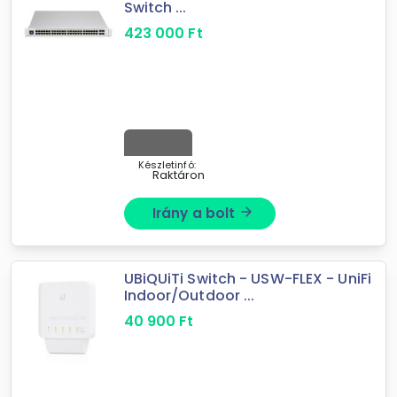
Switch ...
423 000
Ft
Készletinfó:
Raktáron
Irány a bolt
arrow_forward
UBiQUiTi Switch - USW-FLEX - UniFi
Indoor/Outdoor ...
40 900
Ft