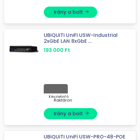
Irány a bolt
arrow_forward
UBiQUiTi UniFi USW-Industrial
2xGbE LAN 8xGbE ...
193 000
Ft
Készletinfó:
Raktáron
Irány a bolt
arrow_forward
UBiQUiTi UniFi USW-PRO-48-POE