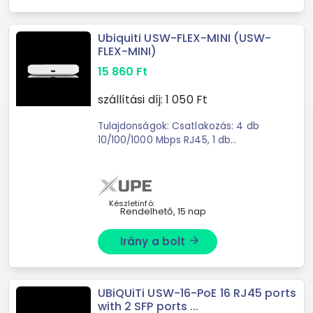
Ubiquiti USW-FLEX-MINI (USW-
FLEX-MINI)
15 860
Ft
szállítási díj:
1 050
Ft
Tulajdonságok: Csatlakozás: 4 db
10/100/1000 Mbps RJ45, 1 db
10/100/1000 Mbps RJ45 PoE bemenet
támogatássalTápellátás: 802.3af/at
PoE vagy USB Type C
5VMérete: 107.16 x 70.15 x 21. ...
Készletinfó:
Rendelhető, 15 nap
Irány a bolt
arrow_forward
UBiQUiTi USW-16-PoE 16 RJ45 ports
with 2 SFP ports ...