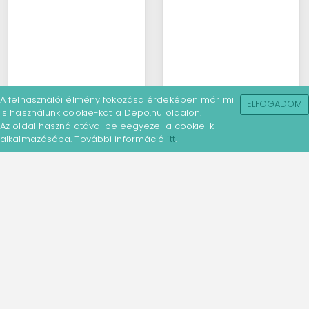
A felhasználói élmény fokozása érdekében már mi
ELFOGADOM
is használunk cookie-kat a Depo.hu oldalon.
Az oldal használatával beleegyezel a cookie-k
alkalmazásába. További információ
itt
.