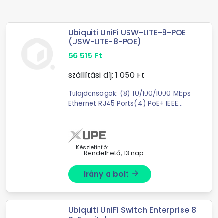
Ubiquiti UniFi USW-LITE-8-POE
(USW-LITE-8-POE)
56 515
Ft
szállítási díj:
1 050
Ft
Tulajdonságok: (8) 10/100/1000 Mbps
Ethernet RJ45 Ports(4) PoE+ IEEE
802.3af/at (Pins 1, 2+; 3,
6-)Mérete: 99.6 x 163.7 x 31.7 mm
(3.92 x 6.44 x 1.25") LAN portok
száma 8 db LAN ...
Készletinfó:
Rendelhető, 13 nap
Irány a bolt
arrow_forward
Ubiquiti UniFi Switch Enterprise 8