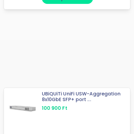
UBiQUiTi UniFi USW-Aggregation
8x10GbE SFP+ port ...
100 900
Ft