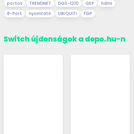
portos
TRENDNET
DGS-1210
GEP
hdmi
8-Port
nyomtató
UBiQUiTi
FGP
Switch újdonságok a depo.hu-n