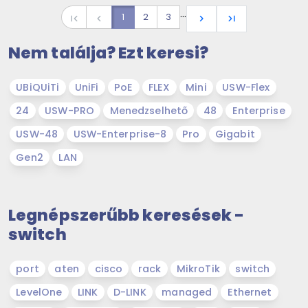
…
1
2
3
first_page
navigate_before
navigate_next
last_page
Nem találja? Ezt keresi?
UBiQUiTi
UniFi
PoE
FLEX
Mini
USW-Flex
24
USW-PRO
Menedzselhető
48
Enterprise
USW-48
USW-Enterprise-8
Pro
Gigabit
Gen2
LAN
Legnépszerűbb keresések -
switch
port
aten
cisco
rack
MikroTik
switch
LevelOne
LINK
D-LINK
managed
Ethernet