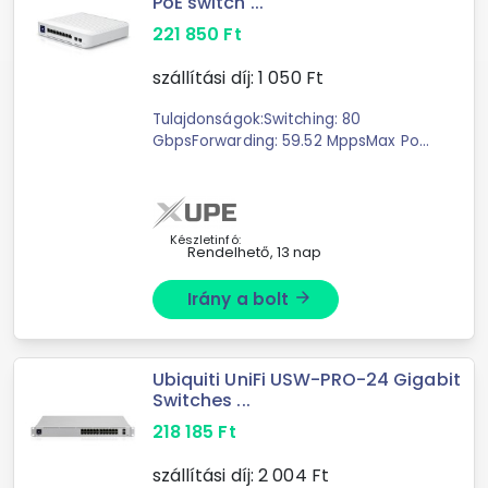
PoE switch ...
221 850
Ft
szállítási díj:
1 050
Ft
Tulajdonságok:Switching: 80
GbpsForwarding: 59.52 MppsMax PoE
Power: 120W100-240VAC, 2A Max.,
50/60 Hz, Universal InputTápellátás:
AC/DC, Internal, 150W LAN portok
száma 8 db LAN ...
Készletinfó:
Rendelhető, 13 nap
Irány a bolt
arrow_forward
Ubiquiti UniFi USW-PRO-24 Gigabit
Switches ...
218 185
Ft
szállítási díj:
2 004
Ft