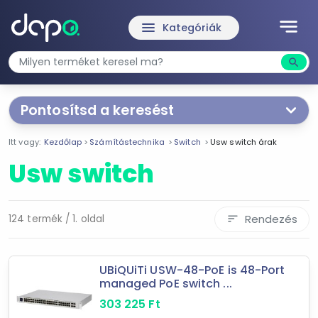
notes
menu
Kategóriák
search
Kere
Pontosítsd a keresést
Segítünk a keresésben!
Itt vagy:
Kezdőlap
Számítástechnika
Switch
Usw switch árak
Válaszd ki a jellemzőket
Te magad!
Usw switch
Termékjellemzők
5 port
Rendezés
124 termék / 1. oldal
sort
8 port
16 port
UBiQUiTi USW-48-PoE is 48-Port
24 port
managed PoE switch ...
48 port
303 225
Ft
Rack