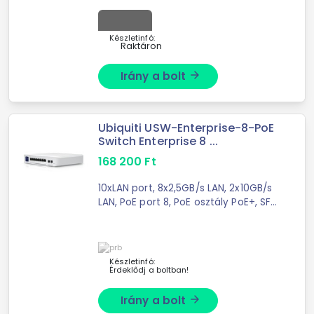
Készletinfó:
Raktáron
Irány a bolt
arrow_forward
Ubiquiti USW-Enterprise-8-PoE
Switch Enterprise 8 ...
168 200
Ft
10xLAN port, 8x2,5GB/s LAN, 2x10GB/s
LAN, PoE port 8, PoE osztály PoE+, SFP
port 2, Menedzselhető, Teljesítmény
120W
Készletinfó:
Érdeklődj a boltban!
Irány a bolt
arrow_forward