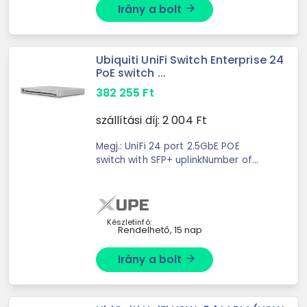
Irány a bolt
arrow_forward
Ubiquiti UniFi Switch Enterprise 24
PoE switch ...
382 255
Ft
szállítási díj:
2 004
Ft
Megj.: UniFi 24 port 2.5GbE POE
switch with SFP+ uplinkNumber of
Ports: 12 x (Gigabit Ethernet/Fast
Ethernet/Ethernet)12 x (2.5 Gbps)1 x
(10 Gbps)Switching Layers: Layer ...
Készletinfó:
Rendelhető, 15 nap
Irány a bolt
arrow_forward