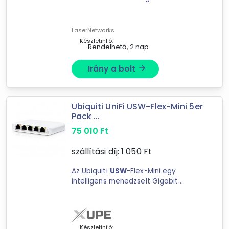
Gigabit ... 4x SFP ports - 104 Gbps
switching capacity Ubiquiti UniFi
USW
-48-POE. Switch type: Managed,
LaserNetworks
Switch layer: ...
Készletinfó:
Rendelhető, 2 nap
Irány a bolt
arrow_forward
Ubiquiti UniFi USW-Flex-Mini 5er
Pack ...
75 010
Ft
szállítási díj:
1 050
Ft
Az Ubiquiti
USW
-Flex-Mini egy
intelligens menedzselt Gigabit
switch, az eszköz 5 ...
Forgalmazók
Készletinfó: