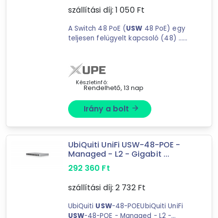
Gigabit
szállítási díj:
1 050
Ft
Usw
A Switch 48 PoE (
USW
48 PoE) egy
teljesen felügyelt kapcsoló (48) ...
Ár szűrése
portot és (4) 1G SFP portot. A
sokoldalú
USW
48 PoE Gigabit PoE
12 000 Ft
kapcsolatokat biztosít az Ethernet-
1 309 885 Ft
eszközökhöz, ...
Készletinfó:
Rendelhető, 13 nap
-
Irány a bolt
arrow_forward
Szűrés
UbiQuiti UniFi USW-48-POE -
124
találat
Managed - L2 - Gigabit ...
Mást is keresel? Válogass a Depo teljes
292 360
Ft
kínálatából!
szállítási díj:
2 732
Ft
tovább válogatok »
UbiQuiti
USW
-48-POEUbiQuiti UniFi
USW
-48-POE - Managed - L2 -