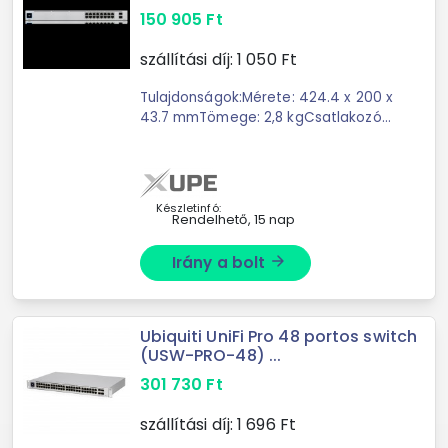
150 905
Ft
szállítási díj:
1 050
Ft
Tulajdonságok:Mérete: 424.4 x 200 x
43.7 mmTömege: 2,8 kgCsatlakozók:
16 db 10/100/1000 RJ45 (8 db PoE
támogatással), 2 db 1G SFP
EthernetPoE szabvány: IEEE
802.3af/atLAN portok ...
Készletinfó:
Rendelhető, 15 nap
Irány a bolt
arrow_forward
Ubiquiti UniFi Pro 48 portos switch
(USW-PRO-48) ...
301 730
Ft
szállítási díj:
1 696
Ft