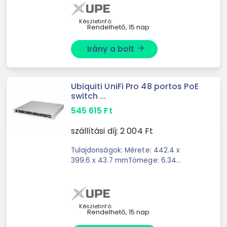
Ethernet/Ethernet)Network/Transpor
t Protocol: ...
Készletinfó:
Rendelhető, 15 nap
Irány a bolt
arrow_forward
Ubiquiti UniFi Pro 48 portos PoE
switch ...
545 615
Ft
szállítási díj:
2 004
Ft
Tulajdonságok: Mérete: 442.4 x
399.6 x 43.7 mmTömege: 6.34
kgCsatlakozók: 48 db 10/100/1000
RJ45, 4 db 1/10G SFP+PoE: 40 db
PoE+ IEEE 802.3af/at, 8 db 60W
PoE++ IEEE 802.3bt LAN ...
Készletinfó:
Rendelhető, 15 nap