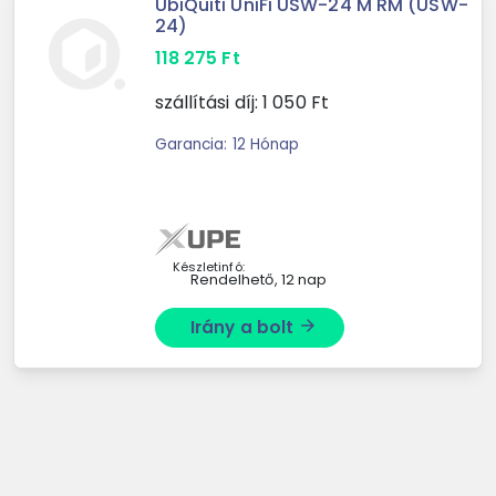
UbiQuiti UniFi USW-24 M RM (USW-
24)
118 275
Ft
szállítási díj:
1 050
Ft
Garancia: 12 Hónap
Készletinfó:
Rendelhető, 12 nap
Irány a bolt
arrow_forward