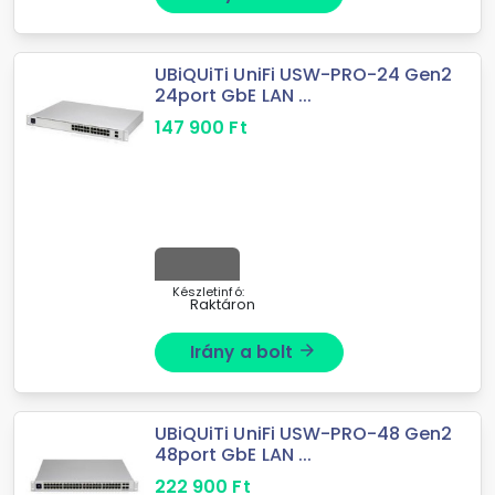
UBiQUiTi UniFi USW-PRO-24 Gen2
24port GbE LAN ...
147 900
Ft
Készletinfó:
Raktáron
Irány a bolt
arrow_forward
UBiQUiTi UniFi USW-PRO-48 Gen2
48port GbE LAN ...
222 900
Ft