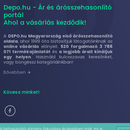
Depo.hu - Ár és árösszehasonlító
portál
Ahol a vásárlás kezdődik!
A
DEPO.hu Magyarország első árösszehasonlító
oldala
, ahol 1999 óta biztosítjuk látogatóinknak az
online vásárlás
előnyeit.
520 forgalmazó 3 788
071 termékajánlatát
és
a legjobb árait kínáljuk
egy helyen
. Használd kulcsszavas keresőnket,
vagy böngéssz kategóriáinkban!
Bővebben
arrow_forward
Kövess minket!
A felhasználói élmény fokozása érdekében már mi is