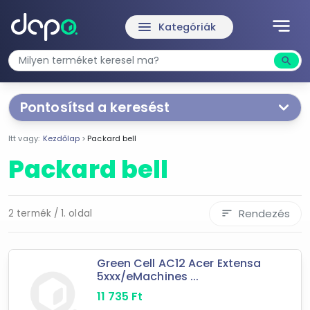
notes
menu
Kategóriák
search
Kere
Pontosítsd a keresést
Mást is keresel? Válogass a Depo teljes
kínálatából!
Itt vagy:
Kezdőlap
Packard bell
Packard bell
tovább válogatok »
Rendezés
2 termék / 1. oldal
sort
Green Cell AC12 Acer Extensa
5xxx/eMachines ...
11 735
Ft