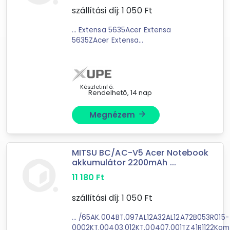
szállítási díj:
1 050
Ft
... Extensa 5635Acer Extensa
5635ZAcer Extensa
5635ZGeMachines E528Acer Extensa
5635GeMachines E728Packard
Bell
EasyNote Gateway NV4 sorozat
Készletinfó:
Rendelhető, 14 nap
Megnézem
arrow_forward
Forgalmazók
MITSU BC/AC-V5 Acer Notebook
XuPe.hu
akkumulátor 2200mAh ...
11 180
Ft
szállítási díj:
1 050
Ft
... /65AK.004BT.097AL12A32AL12A72B053R015-
0002KT.00403.012KT.00407.001TZ41R1122Ko