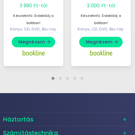
ak tagja 1:30 000
fokozatosan elhagyva
3 990 Ft-tól
3 000 Ft-tól
méretarányban
olyan helyre érkezünk,
ábrázolja Budapest ...
ahol még a ...
Készletinfó:
Érdeklődj a
Készletinfó:
Érdeklődj a
boltban!
boltban!
Könyv, CD, DVD, Blu-ray
Könyv, CD, DVD, Blu-ray
Megnézem
Megnézem
arrow_forward
arrow_forward
Háztartás
Számítástechnika