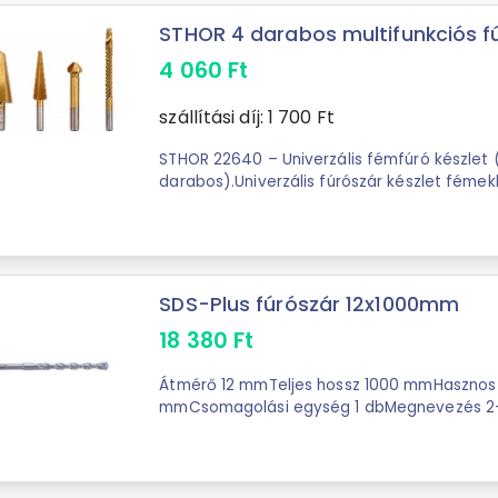
STHOR 4 darabos multifunkciós fúr
4 060
Ft
szállítási díj:
1 700
Ft
STHOR 22640 – Univerzális fémfúró készlet 
darabos).Univerzális fúrószár készlet fémek
minőségű, nagy szilárdságú HSS gyorsacél ..
SDS-Plus fúrószár 12x1000mm
18 380
Ft
Átmérő 12 mmTeljes hossz 1000 mmHasznos
mmCsomagolási egység 1 dbMegnevezés 2-
fúrószár