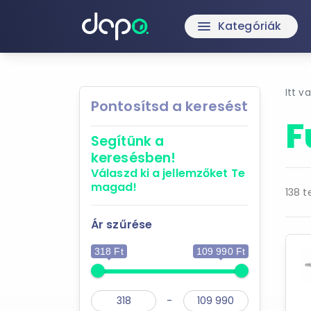
Kategóriák
menu
Itt v
Pontosítsd a keresést
F
Segítünk a
keresésben!
Válaszd ki a jellemzőket
Te
magad!
138 t
Ár szűrése
318 Ft
109 990 Ft
-