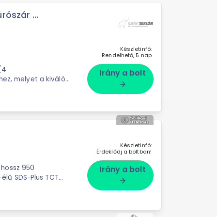
ószár ...
Készletinfó:
Rendelhető, 5 nap
(4
Irány a bolt
hez, melyet a kiváló
arrow_forward
.
Készletinfó:
Érdeklődj a boltban!
 hossz 950
Irány a bolt
élű SDS-Plus TCT
arrow_forward