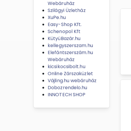
Webáruház
Szilágyi Üzletház
XuPe.hu
Easy-Shop Kft.
Schenopol Kft
KütyüBazár.hu
kellegyszerszam.hu
Elefántszerszám.hu
Webáruház
kicsikocsibolt.hu
Online Zárszaküzlet
Vájling.hu webáruház
Dobozrendelo.hu
INNOTECH SHOP