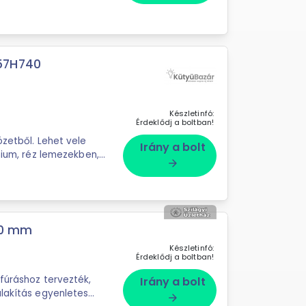
57H740
Készletinfó:
Érdeklődj a boltban!
özetből. Lehet vele
Irány a bolt
nium, réz lemezekben,
arrow_forward
00 mm
Készletinfó:
Érdeklődj a boltban!
fúráshoz tervezték,
Irány a bolt
alakítás egyenletes
arrow_forward