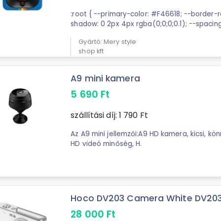
:root { --primary-color: #F46618; --border-radius: 12px; --box-
Gyártó: Mery style
shop kft
A9 mini kamera
5 690
Ft
szállítási díj:
1 790
Ft
Az A9 mini jellemzői:A9 HD kamera, kicsi, kö
HD videó minőség, H.
Hoco DV203 Camera White DV203
28 000
Ft