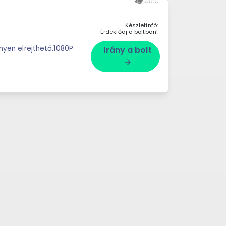
Készletinfó:
Érdeklődj a boltban!
nnyen elrejthető.1080P
Irány a bolt
arrow_forward