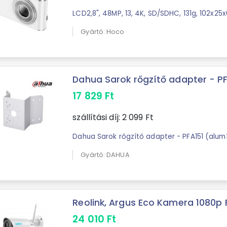
LCD2,8", 48MP, 13, 4K, SD/SDHC, 131g, 102x
Gyártó: Hoco
Dahua Sarok rőgzítő adapter - PFA
17 829
Ft
szállítási díj:
2 099
Ft
Dahua Sarok rőgzítő adapter - PFA151 (alum
Gyártó: DAHUA
Reolink, Argus Eco Kamera 1080p Ful
24 010
Ft