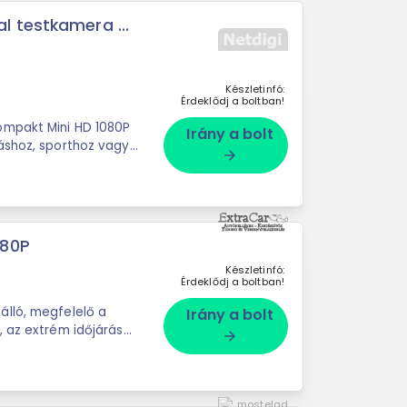
 testkamera ...
Készletinfó:
Érdeklődj a boltban!
ompakt Mini HD 1080P
Irány a bolt
áshoz, sporthoz vagy
arrow_forward
080P
Készletinfó:
Érdeklődj a boltban!
álló, megfelelő a
Irány a bolt
, az extrém időjárás
arrow_forward