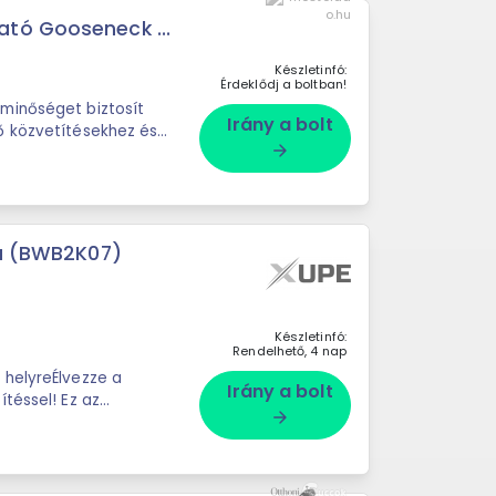
tó Gooseneck ...
Készletinfó:
Érdeklődj a boltban!
minőséget biztosít
Irány a bolt
ő közvetítésekhez és
arrow_forward
.
ra (BWB2K07)
Készletinfó:
Rendelhető, 4 nap
 helyreÉlvezze a
Irány a bolt
téssel! Ez az
arrow_forward