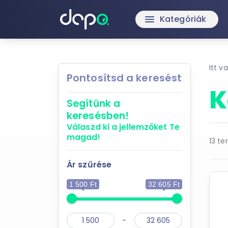
Kategóriák
menu
Itt v
Pontosítsd a keresést
K
Segítünk a
keresésben!
Válaszd ki a jellemzőket
Te
magad!
13 te
Ár szűrése
1 500 Ft
32 605 Ft
-