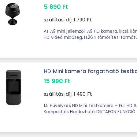
5 690
Ft
szállítási díj:
1 790
Ft
Az A9 mini jellemzői: A9 HD kamera, kicsi, kö
HD videó minőség, H.264 tömörítési formátu
látószög. 6 mini infravörös ...
HD Mini kamera forgatható testka
15 990
Ft
szállítási díj:
1 490
Ft
1,5 Hüvelykes HD Mini Testkamera – Full HD 
Kompakt és Hordozható DIKTAFON FUNKCIÓ MÁGNESES Termék
neve:1,5 hüvelykes HD Mini