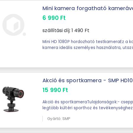
Mini kamera forgatható kamerával
6 990
Ft
szállítási díj:
1 490
Ft
Mini HD 1080P hordozható testkameraEz a k
kamera ideális személyes használatra, utaz
mindennapi videózásra. Kis méretének ...
Akció és sportkamera - SMP HD1
15 990
Ft
Akció és sportkameraTulajdonságok:- csepp
legtöbb kültéri sporthoz és tevékenységhez
sem jelent akadályt.- erősített ...
Gyártó: SMP