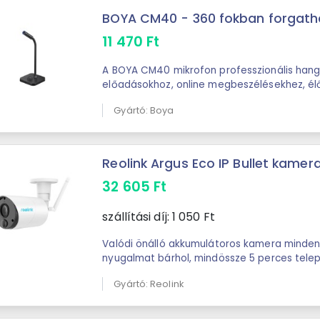
BOYA CM40 - 360 fokban forgatha
11 470
Ft
A BOYA CM40 mikrofon professzionális hang
előadásokhoz, online megbeszélésekhez, él
podcastkészítéshez. Az USB plug-and-play ..
Gyártó: Boya
Reolink Argus Eco IP Bullet kame
32 605
Ft
szállítási díj:
1 050
Ft
Valódi önálló akkumulátoros kamera minden
nyugalmat bárhol, mindössze 5 perces telepí
intelligens, önálló akkumulátoros kamera ...
Gyártó: Reolink