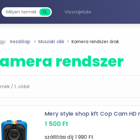
Visszajelzés
search
Keresés
agy:
Kezdőlap
Műszaki cikk
Kamera rendszer árak
amera rendszer
rmék / 1. oldal
Mery style shop kft Cop Cam HD m
1 500
Ft
szállítási díj:
1 990
Ft