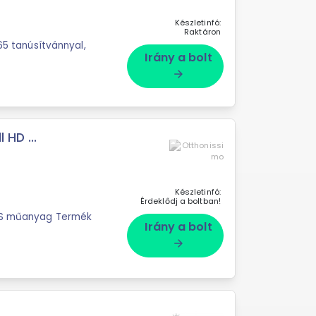
Készletinfó:
Raktáron
65 tanúsítvánnyal,
Irány a bolt
arrow_forward
 HD ...
Készletinfó:
Érdeklődj a boltban!
ABS műanyag Termék
Irány a bolt
arrow_forward