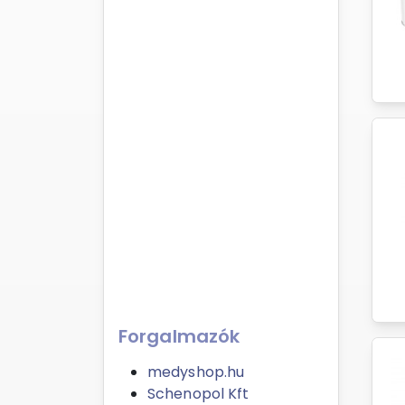
Forgalmazók
medyshop.hu
Schenopol Kft