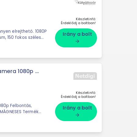
Készletinfó:
Érdeklődj a boltban!
nnyen elrejthető. 1080P
Irány a bolt
m, 150 fokos széles
arrow_forward
mera 1080p ...
Készletinfó:
Érdeklődj a boltban!
1080p Felbontás,
Irány a bolt
arrow_forward