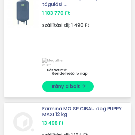
tágulási ...
1 183 770
Ft
szállítási díj:
1 490
Ft
Készletinfó:
Rendelhető, 5 nap
Irány a bolt
arrow_forward
Farmina MO SP CIBAU dog PUPPY
MAXI 12 kg
13 498
Ft