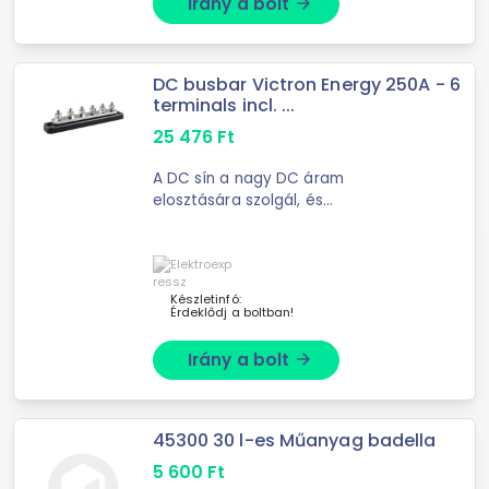
Irány a bolt
arrow_forward
DC busbar Victron Energy 250A - 6
terminals incl. ...
25 476
Ft
A DC sín a nagy DC áram
elosztására szolgál, és
csatlakozóként is működik
akkumulátorok és/vagy DC eszközök
számára. Minden DC sín
eltávolítható ...
Készletinfó:
Érdeklődj a boltban!
Irány a bolt
arrow_forward
45300 30 l-es Műanyag badella
5 600
Ft