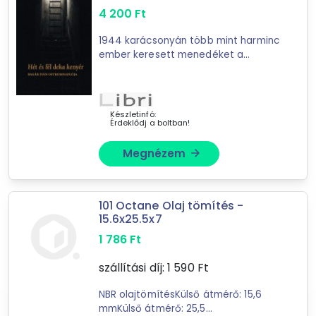
4 200
Ft
802
találat
Mást is keresel? Válogass a Depo teljes
1944 karácsonyán több mint harminc
ember keresett menedéket a
kínálatából!
budavári evangélikus templom alatti
barlangban az odakint dúló ostrom
tovább válogatok »
elől. Köztük volt Bagár Iván, a ...
Készletinfó:
Érdeklődj a boltban!
Megnézem
arrow_forward
101 Octane Olaj tömítés -
15.6x25.5x7
1 786
Ft
szállítási díj:
1 590
Ft
NBR olajtömítésKülső átmérő: 15,6
mmKülső átmérő: 25,5