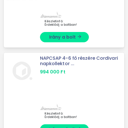
Készletinfó:
Érdeklődj a boltban!
Irány a bolt
arrow_forward
NAPCSAP 4-6 fő részére Cordivari
napkollektor ...
994 000
Ft
Készletinfó:
Érdeklődj a boltban!