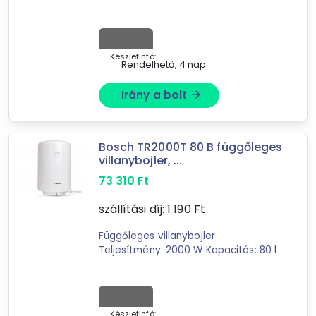
mmMélység/vastagság: 7mm
Készletinfó:
Rendelhető, 4 nap
Irány a bolt
arrow_forward
Forgalmazók
Libri
Motomotors
Bosch TR2000T 80 B függőleges
villanybojler, ...
Extreme Digital
Elefántszerszám.hu Webáruház
73 310
Ft
Megatherm Kft.
szállítási díj:
1 190
Ft
NEMSEMMI.HU
Barkácsraktár Webáruház
Függőleges villanybojler
multimédiabolt
Teljesítmény: 2000 W Kapacitás: 80 l
AQUA Electromax
Elektroexpressz webáruház
HTS Medical Webváruház
Készletinfó: