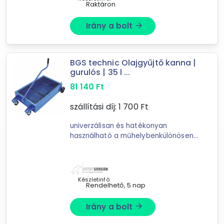
meleget.hu
Raktáron
abc-zoo
Irány a bolt
arrow_forward
BGS technic Olajgyűjtő kanna |
gurulós | 35 l ...
81 140
Ft
szállítási díj:
1 700
Ft
univerzálisan és hatékonyan
használható a műhelybenkülönösen
alkalmas a talajhoz közeli
javításokhozkompakt kialakítás
praktikus
tolófogantyúvalszögleteskivehető ...
Készletinfó:
Rendelhető, 5 nap
Irány a bolt
arrow_forward