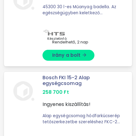
45300 30 l-es Műanyag badella. Az
egészségügyben keletkező
hulladékok gyűjtésének rendje
Készletinfó:
Rendelhető, 2 nap
Irány a bolt
arrow_forward
Bosch FKI 15-2 Alap
egységcsomag
258 700
Ft
Ingyenes kiszállítás!
Alap egységcsomag hódfarkúcserép
tetőszerkezetbe szereléshez FKC-2S
kollektorhoz. Csak egy kollektornál
alkalmazható, a következőből áll: