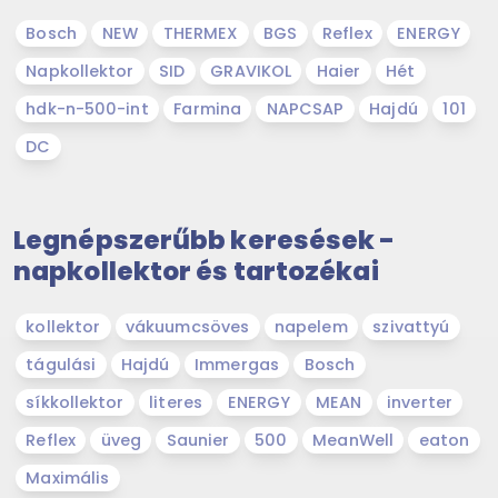
Bosch
NEW
THERMEX
BGS
Reflex
ENERGY
Napkollektor
SID
GRAVIKOL
Haier
Hét
hdk-n-500-int
Farmina
NAPCSAP
Hajdú
101
DC
Legnépszerűbb keresések -
napkollektor és tartozékai
kollektor
vákuumcsöves
napelem
szivattyú
tágulási
Hajdú
Immergas
Bosch
síkkollektor
literes
ENERGY
MEAN
inverter
Reflex
üveg
Saunier
500
MeanWell
eaton
Maximális