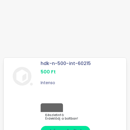
hdk-n-500-int-60215
500
Ft
Intenso
Készletinfó:
Érdeklődj a boltban!