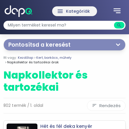
notes
menu
Kategóriák
search
Kere
Pontosítsd a keresést
Segítünk a keresésben!
Itt vagy:
Kezdőlap
Kert, barkács, műhely
Válaszd ki a jellemzőket
Te magad!
Napkollektor és tartozékai árak
Napkollektor és
Ár szűrése
tartozékai
1 Ft
2 384 438 Ft
Rendezés
802 termék / 1. oldal
sort
-
Szűrés
Hét és fél deka kenyér