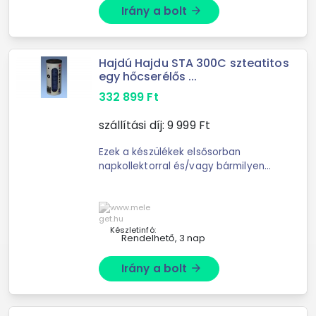
Irány a bolt
arrow_forward
Hajdú Hajdu STA 300C szteatitos
egy hőcserélős ...
332 899
Ft
szállítási díj:
9 999
Ft
Ezek a készülékek elsősorban
napkollektorral és/vagy bármilyen
kazánnal való felfűtésre, kívánságra
köthető alsó és/vagy felső –
középmagasságban ...
Készletinfó:
Rendelhető, 3 nap
Irány a bolt
arrow_forward