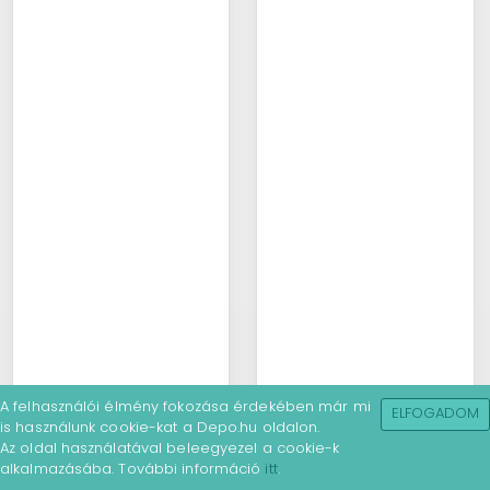
A felhasználói élmény fokozása érdekében már mi
ELFOGADOM
is használunk cookie-kat a Depo.hu oldalon.
Az oldal használatával beleegyezel a cookie-k
alkalmazásába. További információ
itt
.