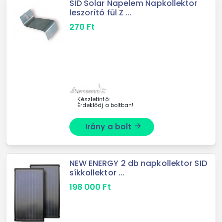
SID Solar Napelem Napkollektor
leszorító fül Z ...
270
Ft
Készletinfó:
Érdeklődj a boltban!
Irány a bolt
arrow_forward
NEW ENERGY 2 db napkollektor SID
síkkollektor ...
198 000
Ft