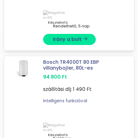
Készletinfó:
Rendelhető, 5 nap
Irány a bolt
arrow_forward
Bosch TR4000T 80 EBP
villanybojler, 80L-es
94 800
Ft
szállítási díj:
1 490
Ft
Intelligens funkcióval
Készletinfó: