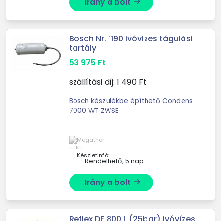
Irány a bolt
arrow_forward
Bosch Nr. 1190 ivóvizes tágulási
tartály
53 975
Ft
szállítási díj:
1 490
Ft
Bosch készülékbe építhető Condens
7000 WT ZWSE
Készletinfó:
Rendelhető, 5 nap
Irány a bolt
arrow_forward
Reflex DE 800 L (25bar) ivóvízes