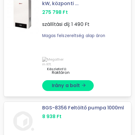
kW, központi ...
275 798
Ft
szállítási díj:
1 490
Ft
Magas felszereltség alap áron
Készletinfó:
Raktáron
Irány a bolt
arrow_forward
BGS-8356 Feltöltő pumpa 1000ml
8 938
Ft