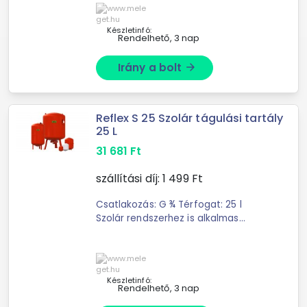
felső és alsó ...
Készletinfó:
Rendelhető, 3 nap
Irány a bolt
arrow_forward
Reflex S 25 Szolár tágulási tartály
25 L
31 681
Ft
szállítási díj:
1 499
Ft
Csatlakozás: G ¾ Térfogat: 25 l
Szolár rendszerhez is alkalmas
Rögzítő füllel rendelkezik
Készletinfó:
Rendelhető, 3 nap