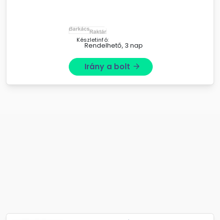
Készletinfó:
Rendelhető, 3 nap
Irány a bolt
arrow_forward