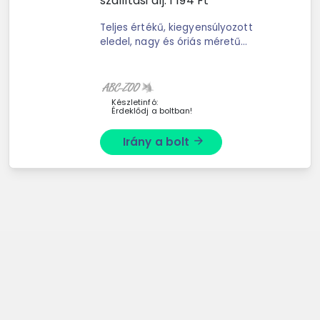
szállítási díj:
1 194
Ft
Teljes értékű, kiegyensúlyozott
eledel, nagy és óriás méretű
kölyköknek elválasztás után és
növekedés alatt.
Készletinfó:
Érdeklődj a boltban!
Irány a bolt
arrow_forward