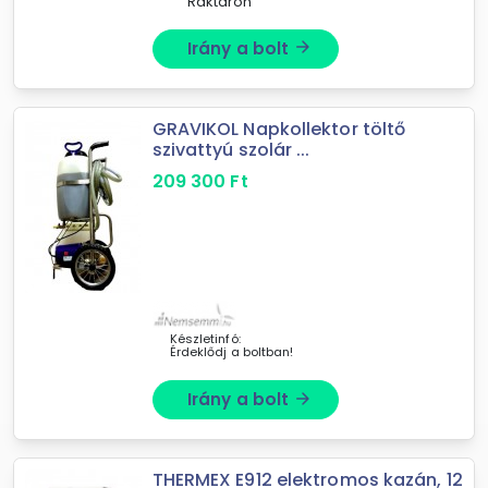
Raktáron
Irány a bolt
arrow_forward
GRAVIKOL Napkollektor töltő
szivattyú szolár ...
209 300
Ft
Készletinfó:
Érdeklődj a boltban!
Irány a bolt
arrow_forward
THERMEX E912 elektromos kazán, 12