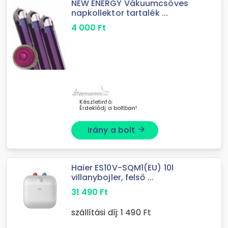
NEW ENERGY Vákuumcsöves
napkollektor tartalék ...
4 000
Ft
Készletinfó:
Érdeklődj a boltban!
Irány a bolt
arrow_forward
Haier ES10V-SQM1(EU) 10l
villanybojler, felső ...
31 490
Ft
szállítási díj:
1 490
Ft