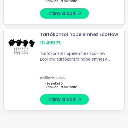
Érdeklődj a boltban!
Irány a bolt
arrow_forward
Tartókonzol napelemhez EcoFlow
10 490
Ft
Tartókonzol napelemhez EcoFlow
EcoFlow tartókonzol napelemhezA
tartókonzolok az EcoFlow 100 W-os
és 400 W-os napelem panellel
kompatibilisek. A készletben olyan ...
multimédiabolt
Készletinfó:
Érdeklődj a boltban!
Irány a bolt
arrow_forward