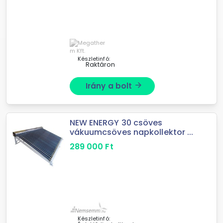
Készletinfó:
Raktáron
Irány a bolt
arrow_forward
NEW ENERGY 30 csöves
vákuumcsöves napkollektor ...
289 000
Ft
Készletinfó: