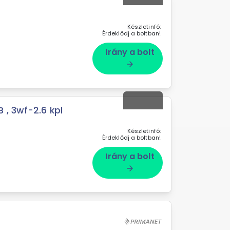
ő
Készletinfó:
Érdeklődj a boltban!
Irány a bolt
arrow_forward
 , 3wf-2.6 kpl
Készletinfó:
Érdeklődj a boltban!
Irány a bolt
arrow_forward