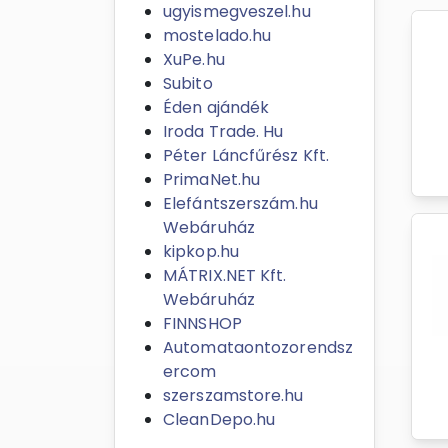
ugyismegveszel.hu
mostelado.hu
XuPe.hu
Subito
Éden ajándék
Iroda Trade. Hu
Péter Láncfűrész Kft.
PrimaNet.hu
Elefántszerszám.hu
Webáruház
kipkop.hu
MÁTRIX.NET Kft.
Webáruház
FINNSHOP
Automataontozorendsz
ercom
szerszamstore.hu
CleanDepo.hu