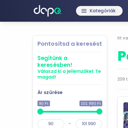
Kategóriák
menu
Itt v
Pontosítsd a keresést
P
Segítünk a
keresésben!
Válaszd ki a jellemzőket
Te
magad!
209 t
Ár szűrése
90 Ft
101 990 Ft
-