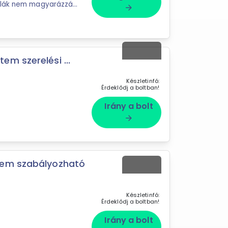
ellák nem magyarázzák
arrow_forward
m szerelési ...
Készletinfó:
Érdeklődj a boltban!
Irány a bolt
arrow_forward
tem szabályozható
Készletinfó:
Érdeklődj a boltban!
Irány a bolt