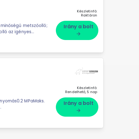
Készletinfó:
Raktáron
Irány a bolt
lló az igényes
arrow_forward
Készletinfó:
Rendelhető, 5 nap
 nyomás0.2 MPaMaks.
Irány a bolt
arrow_forward
en