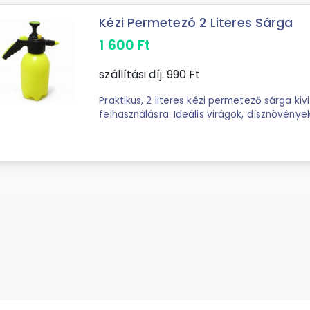
Kézi Permetezó 2 Literes Sárga
1 600
Ft
szállítási díj:
990
Ft
Praktikus, 2 literes kézi permetező sárga kivi
felhasználásra. Ideális virágok, dísznövény
öntözéséhez, tápoldatozásához ...