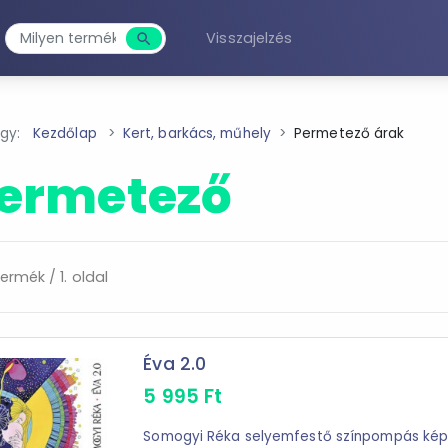
Visszajelzés
search
Keresés
agy:
Kezdőlap
Kert, barkács, műhely
Permetező árak
ermetező
ermék / 1. oldal
Éva 2.0
5 995
Ft
Somogyi Réka selyemfestő színpompás képei