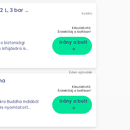
, 3 bar ...
Subito
Készletinfó:
Érdeklődj a boltban!
Irány a bolt
s biztonsági
kifújására is
arrow_forward
Éden ajándék
ha
Készletinfó:
Érdeklődj a boltban!
Irány a bolt
kra Buddha Indiából
 és nyomtatott
arrow_forward
..