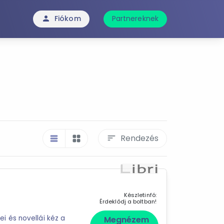
Fiókom
Partnereknek
person
Rendezés
sort
table_rows
grid_view
Készletinfó:
Érdeklődj a boltban!
 és novellái kéz a
Megnézem