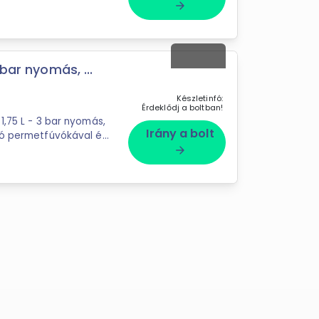
arrow_forward
bar nyomás, ...
Készletinfó:
Érdeklődj a boltban!
Irány a bolt
tó permetfúvókával és
arrow_forward