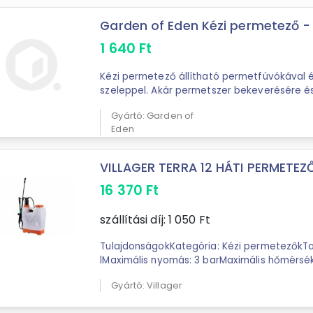
Garden of Eden Kézi permetező - 2 
1 640
Ft
Kézi permetező állítható permetfúvókával é
szeleppel. Akár permetszer bekeverésére és 
alkalmas. Skálázott oldalfal
Gyártó: Garden of
Eden
VILLAGER TERRA 12 HÁTI PERMETEZŐ
16 370
Ft
szállítási díj:
1 050
Ft
TulajdonságokKategória: Kézi permetezőkTar
lMaximális nyomás: 3 barMaximális hőmérsékle
Gyártó: Villager