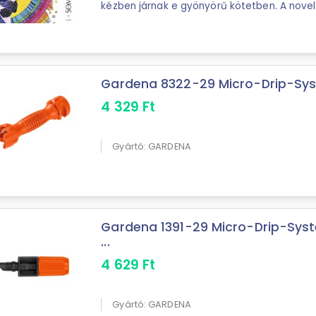
kézben járnak e gyönyörű kötetben. A nov
a képeket, és a festmények nem ...
Gardena 8322-29 Micro-Drip-Syste
4 329
Ft
Gyártó: GARDENA
Gardena 1391-29 Micro-Drip-Sys
...
4 629
Ft
Gyártó: GARDENA