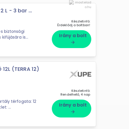
L - 3 bar ...
Készletinfó:
Érdeklődj a boltban!
s biztonsági
Irány a bolt
kifújására is
arrow_forward
 12L (TERRA 12)
Készletinfó:
Rendelhető, 4 nap
tály térfogata: 12
Irány a bolt
t: ...
arrow_forward