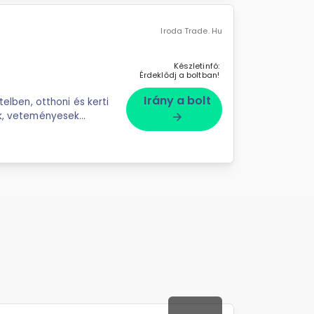
Iroda Trade. Hu
Készletinfó:
Érdeklődj a boltban!
Irány a bolt
telben, otthoni és kerti
ek, veteményesek
arrow_forward