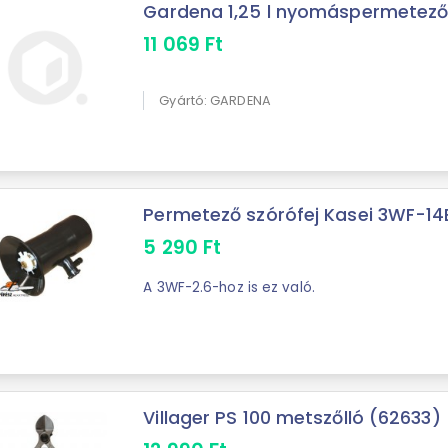
Gardena 1,25 l nyomáspermetez
11 069
Ft
Gyártó: GARDENA
Permetező szórófej Kasei 3WF-14B
5 290
Ft
A 3WF-2.6-hoz is ez való.
Villager PS 100 metszőlló (62633)