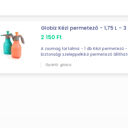
Globiz Kézi permetező - 1,75 L - 3 
2 150
Ft
A csomag tartalma: - 1 db Kézi permetező - 1,75 L - 3 bar nyomás,
biztonsági szeleppelKézi permetező állítha
biztonsági szeleppel. Akár ...
Gyártó: globiz