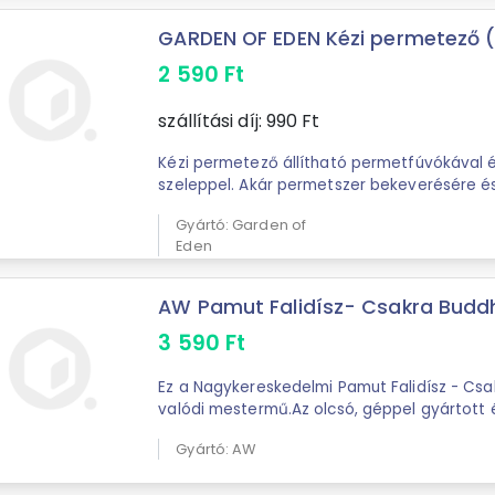
GARDEN OF EDEN Kézi permetező (2 L
2 590
Ft
szállítási díj:
990
Ft
Kézi permetező állítható permetfúvókával é
szeleppel. Akár permetszer bekeverésére és 
alkalmas. Skálázott oldalfal Ergonomikus ...
Gyártó: Garden of
Eden
AW Pamut Falidísz- Csakra Budd
3 590
Ft
Ez a Nagykereskedelmi Pamut Falidísz - Csa
valódi mestermű.Az olcsó, géppel gyártott
terméktől eltérően ezeknek a falidíszeknek .
Gyártó: AW