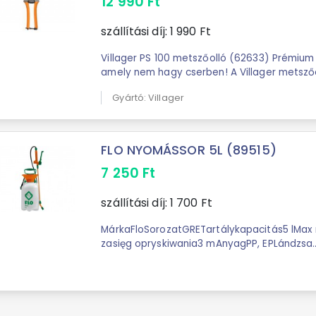
12 990
Ft
szállítási díj:
1 990
Ft
Villager PS 100 metszőolló (62633) Prémium minőségű metszőolló;
amely nem hagy cserben! A Villager metszőo
kertészek számára készült; akik minden ...
Gyártó: Villager
FLO NYOMÁSSOR 5L (89515)
7 250
Ft
szállítási díj:
1 700
Ft
MárkaFloSorozatGRETartálykapacitás5 lMax
zasięg opryskiwania3 mAnyagPP, EPLándzsa
anyagaüveggyapotManométerNEMSzelepIg