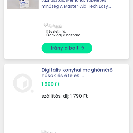
Lázriasztás, Memória, Tökéletes
minőség A Master-Aid Tech Easy
digitális hőmérő kiváló minősége a
legnagyobb pontossággal biztosítja
a lehető leggyorsabb ...
Készletinfó:
Érdeklődj a boltban!
Irány a bolt
arrow_forward
Digitális konyhai maghőmérő
húsok és ételek ...
1 590
Ft
szállítási díj:
1 790
Ft