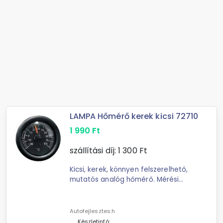
LAMPA Hőmérő kerek kicsi 72710
1 990
Ft
szállítási díj:
1 300
Ft
Kicsi, kerek, könnyen felszerelhető,
mutatós analóg hőmérő. Mérési
tartomány: (-20°C)-(+80°C)-ig
Átmérő: 48mm Felszerelés:
Megtisztított felületre ...
Autofejlesztes.h
Készletinfó: