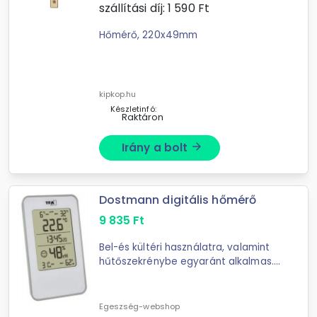
szállítási díj:
1 590
Ft
Hőmérő, 220x49mm
kipkop.hu
Készletinfó:
Raktáron
Irány a bolt
arrow_forward
Dostmann digitális hőmérő
9 835
Ft
Bel-és kültéri használatra, valamint
hűtőszekrénybe egyaránt alkalmas.
A minimumfeltétel része.Maximum és
Minimum értékek tárolásaReset-
funkcióFröccsenő víz ...
Egeszség-webshop