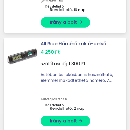
Készletinfó:
Rendelhető, 19 nap
Irány a bolt
arrow_forward
All Ride Hőmérő külső-belső ...
4 250
Ft
szállítási díj:
1 300
Ft
Autóban és lakásban is használható,
elemmel működtethető hőmérő. A
kapcsolható háttérvilágításnak
köszönhetően bármilyen napszakban
jól látható a kijelző. ...
Autofejlesztes.h
Készletinfó:
Rendelhető, 2 nap
Irány a bolt
arrow_forward