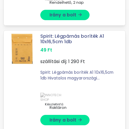
Rendelhető, 2 nap
Irány a bolt
arrow_forward
Spirit: Légpárnás boríték A1
10x16,5cm 1db
49
Ft
szállítási díj:
1 290
Ft
Spirit: Légpárnás boríték A1 10x16,5cm
1db Hivatalos magyarországi
forgalmazótól. Leírás: Ha kisebb
méretű, de sérülékeny tárgyakat,
dokumentumokat vagy apróbb ...
Készletinfó:
Raktáron
Irány a bolt
arrow_forward