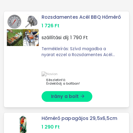
Rozsdamentes Acél BBQ Hőmérő
1 726
Ft
szállítási díj:
1 790
Ft
Termékleírás: Szívd magadba a
nyarat ezzel a Rozsdamentes Acél
BBQ Hőmérővel! Ez a kis eszköz igazi
must-have a grillezéshez, hogy
mindig tökéletesre süljenek a húsok
...
Készletinfó:
Érdeklődj a boltban!
Irány a bolt
arrow_forward
Hőmérő papagájos 29,5x6,5cm
1 290
Ft