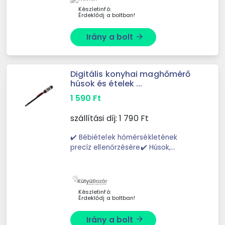
Készletinfó:
Érdeklődj a boltban!
Irány a bolt
arrow_forward
Digitális konyhai maghőmérő
húsok és ételek ...
1 590
Ft
szállítási díj:
1 790
Ft
✔️ Bébiételek hőmérsékletének
precíz ellenőrzésére✔️ Húsok,
mártások és italok hőfokának
pontos méréséreEz a digitális
maghőmérő elengedhetetlen ...
Készletinfó:
Érdeklődj a boltban!
Irány a bolt
arrow_forward