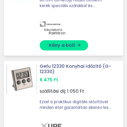
80 mm átmérőjű hőálló Ditherm
kerék speciális szálakkal és
siklócsapágyas kivitelben. 160 kg
teherbírású önálló kerék magasabb
hőterhelésű ipari, üzemi és ...
Készletinfó:
Raktáron
Irány a bolt
arrow_forward
Gefu 12330 Konyhai időzítő (G-
12330)
6 475
Ft
szállítási díj:
1 050
Ft
Ezzel a praktikus digitális időzítővel
minden étel garantáltan sikeres lesz.
Percre és másodpercre állítható (99
percig és 59 másodpercig). A
hátoldalon található ...