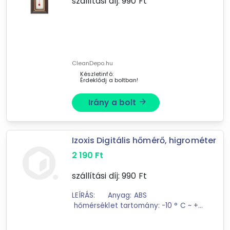
szállítási díj:
990
Ft
67
találat
Mást is keresel? Válogass a Depo teljes
kínálatából!
tovább válogatok »
CleanDepo.hu
Készletinfó:
Érdeklődj a boltban!
Irány a bolt
arrow_forward
Izoxis Digitális hőmérő, higrométer
2 190
Ft
szállítási díj:
990
Ft
LEÍRÁS: Anyag: ABS
hőmérséklet tartomány: -10 ° C ~ +
50 ° C (Fahrenheity -re
változtatható -14 ° F ~ + 122 ° F)