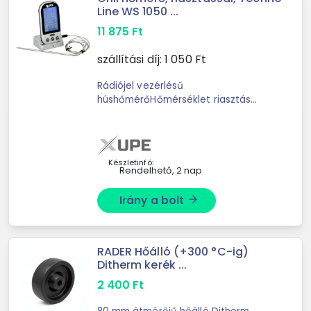
Line WS 1050 ...
11 875
Ft
szállítási díj:
1 050
Ft
Rádiójel vezérlésű
húshőmérőHőmérséklet riasztás
funkció8 különböző hústípus ...
Készletinfó:
Rendelhető, 2 nap
Irány a bolt
arrow_forward
RADER Hőálló (+300 °C-ig)
Ditherm kerék ...
2 400
Ft