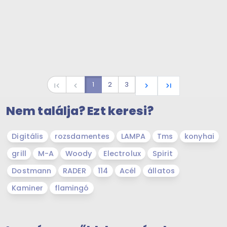
1
2
3
first_page
navigate_before
navigate_next
last_page
Nem találja? Ezt keresi?
Digitális
rozsdamentes
LAMPA
Tms
konyhai
grill
M-A
Woody
Electrolux
Spirit
Dostmann
RADER
114
Acél
állatos
Kaminer
flamingó