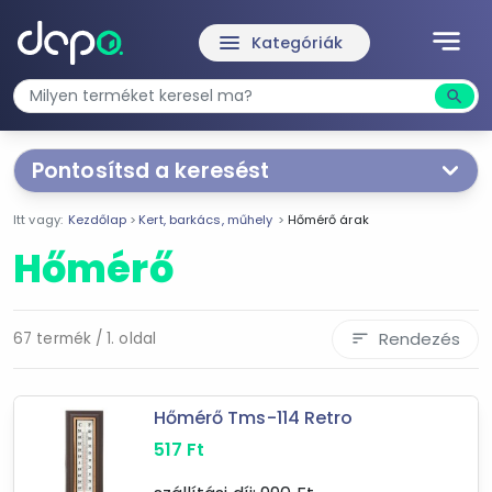
notes
menu
Kategóriák
search
Kere
Pontosítsd a keresést
Segítünk a keresésben!
Itt vagy:
Kezdőlap
Kert, barkács, műhely
Hőmérő árak
Válaszd ki a jellemzőket
Te magad!
Hőmérő
Ár szűrése
49 Ft
27 600 Ft
Rendezés
67 termék / 1. oldal
sort
-
Hőmérő Tms-114 Retro
517
Ft
Szűrés