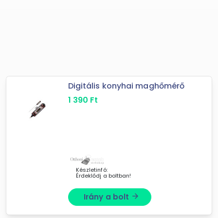
Digitális konyhai maghőmérő
1 390
Ft
Készletinfó:
Érdeklődj a boltban!
Irány a bolt
arrow_forward