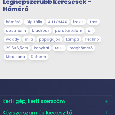
Legnépszerűbb keresések -
Hőmérő
hőmérő
Digitális
AUTOMAX
izoxis
Tms
dostmann
blackbar
páratartalom
all
woody
m-a
papagájos
Lampa
Techno
29,5X6,5cm
konyhai
MCS
maghőmérő
Medisana
Ditherm
Kerti gép, kerti szerszám
Kéziszerszám és kiegészítői