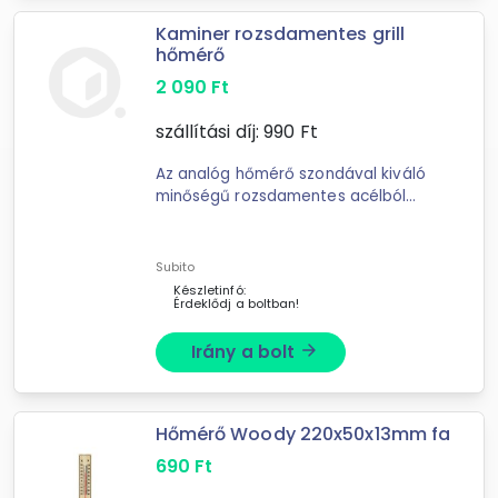
Kaminer rozsdamentes grill
hőmérő
2 090
Ft
szállítási díj:
990
Ft
Az analóg hőmérő szondával kiváló
minőségű rozsdamentes acélból
készül, amely különösen szilárd és
ellenáll a magas hőmérsékletnek. A ...
Subito
Készletinfó:
Érdeklődj a boltban!
Irány a bolt
arrow_forward
Hőmérő Woody 220x50x13mm fa
690
Ft