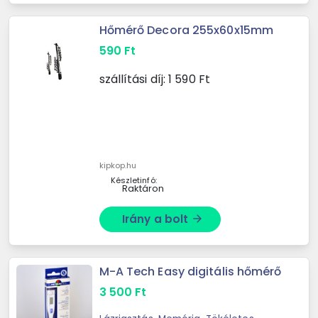
Hőmérő Decora 255x60x15mm
590
Ft
szállítási díj:
1 590
Ft
kipkop.hu
Készletinfó:
Raktáron
Irány a bolt
arrow_forward
M-A Tech Easy digitális hőmérő
3 500
Ft