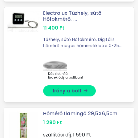
Electrolux Tűzhely, sütő
Hőfokmérő, ...
11 400
Ft
Tűzhely, sütő Hőfokmérő, Digitális
hőmérő magas hőmérsékletre 0-250
celsius Alkalmas tűzhelyek, sütők,
kemencék, ...
Készletinfó:
Érdeklődj a boltban!
Irány a bolt
arrow_forward
Hőmérő flamingó 29,5X6,5cm
1 290
Ft
szállítási díj:
1 590
Ft