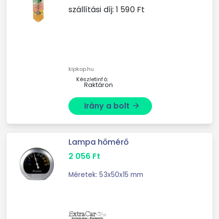
szállítási díj:
1 590
Ft
kipkop.hu
Készletinfó:
Raktáron
Irány a bolt
arrow_forward
Lampa hőmérő
2 056
Ft
Méretek: 53x50x15 mm