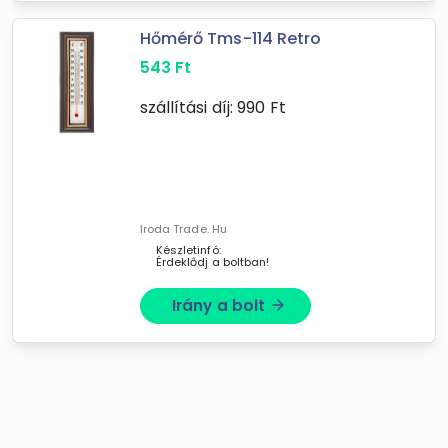
ExtraCar
Medencebolt
Hőmérő Tms-114 Retro
XuPe.hu
543
Ft
Dobozrendelo.hu
Egészség-webshop
szállítási díj:
990
Ft
KütyüBazár.hu
Iroda Trade. Hu
Készletinfó:
Érdeklődj a boltban!
Irány a bolt
arrow_forward