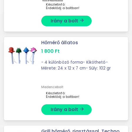
Készletinfó:
Érdeklődj a boltban!
Irány a bolt
arrow_forward
Hőmérő állatos
1 800
Ft
- 4 különböző forma- Kiköthető-
Mérete: 24 x 12 x 7 cm- Súly: 102 gr
Medencebolt
Készletinfó:
Érdeklődj a boltban!
Irány a bolt
arrow_forward
Grill hőmérő, riasztással, Techno