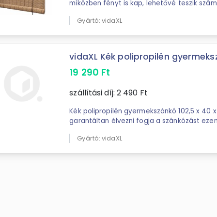
miközben fényt is kap, lehetővé teszik szám
díszítést.A bambusz rolók "semleges színekke
Gyártó: vidaXL
vidaXL Kék polipropilén gyermekszá
19 290
Ft
szállítási díj:
2 490
Ft
Kék polipropilén gyermekszánkó 102,5 x 40 x 23 cm 
garantáltan élvezni fogja a szánkózást eze
szánkón! Tartós polipropilén: Az ...
Gyártó: vidaXL