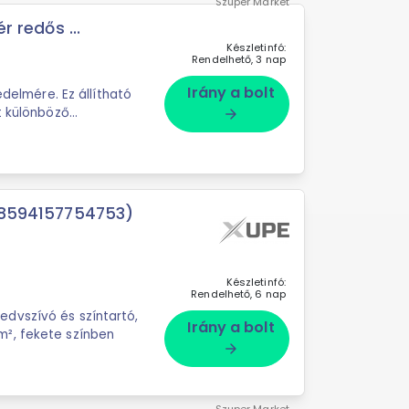
Szuper Market
r redős ...
Készletinfó:
Rendelhető, 3 nap
Irány a bolt
édelmére. Ez állítható
t különböző
arrow_forward
 (8594157754753)
Készletinfó:
Rendelhető, 6 nap
dvszívó és színtartó,
Irány a bolt
², fekete színben
arrow_forward