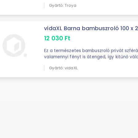
cm-es asztalterítő, szivaccsal ...
Gyártó: Troya
vidaXL Barna bambuszroló 100 x 
12 030
Ft
Ez a természetes bambuszroló privát szférát
valamennyi fényt is átenged, így kitűnő vál
A bambuszroló semleges színének ...
Gyártó: vidaXL