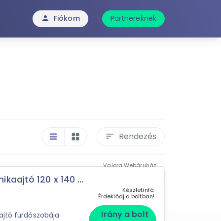
Fiókom
Partnereknek
person
Rendezés
sort
table_rows
grid_view
Valora Webáruház
aajtó 120 x 140 ...
Készletinfó:
Érdeklődj a boltban!
Irány a bolt
ajtó fürdőszobája