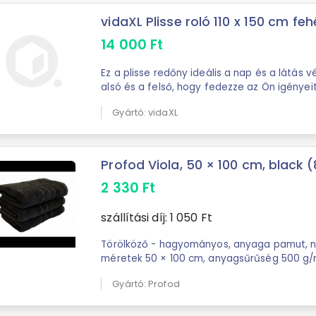
vidaXL Plisse roló 110 x 150 cm fehé
14 000
Ft
Ez a plisse redőny ideális a nap és a látás v
alsó és a felső, hogy fedezze az Ön igényei
alkalmakkor és időkben..A modern ...
Gyártó: vidaXL
Profod Viola, 50 × 100 cm, black
2 330
Ft
szállítási díj:
1 050
Ft
Törölköző - hagyományos, anyaga pamut, ne
méretek 50 × 100 cm, anyagsűrűség 500 g/m
Gyártó: Profod