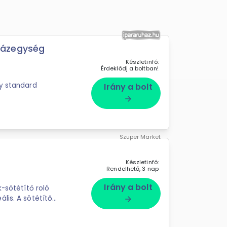
házegység
Készletinfó:
Érdeklődj a boltban!
Irány a bolt
arrow_forward
Szuper Market
Készletinfó:
Rendelhető, 3 nap
Irány a bolt
k-sötétítő roló
lis. A sötétítő
arrow_forward
..