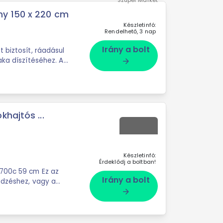
Szuper Market
ny 150 x 220 cm
Készletinfó:
Rendelhető, 3 nap
Irány a bolt
 biztosít, ráadásul
aka díszítéséhez. A
arrow_forward
hajtós ...
Készletinfó:
Érdeklődj a boltban!
c 59 cm Ez az
Irány a bolt
edzéshez, vagy a
arrow_forward