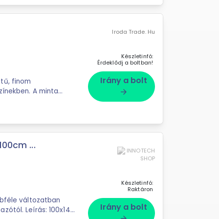
Iroda Trade. Hu
Készletinfó:
Érdeklődj a boltban!
Irány a bolt
tű, finom
zínekben. A minta
arrow_forward
ső ...
100cm ...
Készletinfó:
Raktáron
bbféle változatban
Irány a bolt
arrow_forward