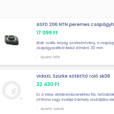
ASFD 206 NTN peremes csapágy
17 099
Ft
Alak: ovális Anyag: szürkeöntvény, a csapágy standard
csapágyacélból Belső átmérő: 30 mm
Gyártó: NTN
vidaXL Szürke sötétítő roló sk08
32 430
Ft
Ez a Velux ablakrendszerekhez illő, tetőabla
otthona vagy irodája bármely szobájába ideá
központi zármechanizmusa segítségével az .
Gyártó: vidaXL