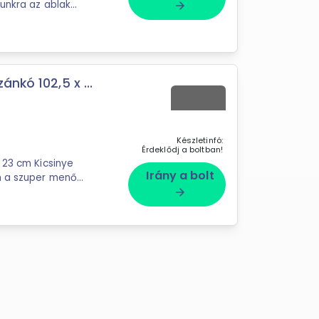
unkra az ablak
arrow_forward
l ...
nkó 102,5 x ...
Készletinfó:
Érdeklődj a boltban!
Kicsinye
Irány a bolt
n a szuper menő
arrow_forward