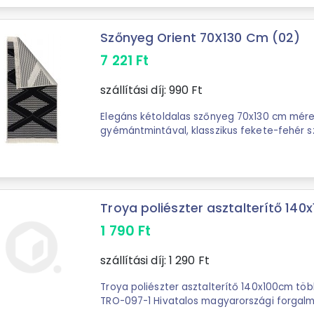
Szőnyeg Orient 70X130 Cm (02)
7 221
Ft
szállítási díj:
990
Ft
Elegáns kétoldalas szőnyeg 70x130 cm mére
gyémántmintával, klasszikus fekete-fehér s
kifinomultságot és harmóniát kölcsönöz a bel
Troya poliészter asztalterítő 140x
1 790
Ft
szállítási díj:
1 290
Ft
Troya poliészter asztalterítő 140x100cm tö
TRO-097-1 Hivatalos magyarországi forgalmazótól. Leírás: 100x140