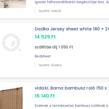
igazán felhasználóbarát kiegészítője lesz. 
ESG-ből (egyrétegű biztonsági ...
Gyártó: vidaXL
Dadka Jersey sheet white 180 × 20
14 525
Ft
szállítási díj:
1 050
Ft
Bedsheet
Gyártó: Dadka
vidaXL Barna bambusz roló 150 x
15 140
Ft
Ezeknek a természetes bambusz rolóknak a 