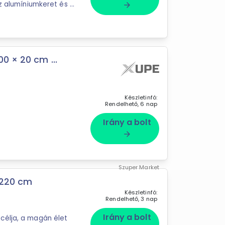
Az alumíniumkeret és az
arrow_forward
0 × 20 cm ...
Készletinfó:
Rendelhető, 6 nap
Irány a bolt
arrow_forward
Szuper Market
 220 cm
Készletinfó:
Rendelhető, 3 nap
Irány a bolt
célja, a magán élet