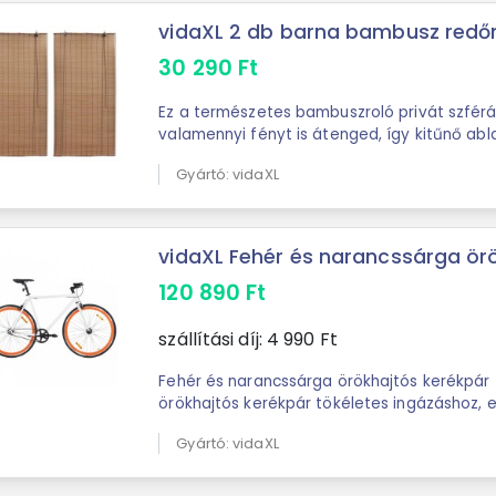
vidaXL 2 db barna bambusz redő
30 290
Ft
Ez a természetes bambuszroló privát szférát
valamennyi fényt is átenged, így kitűnő abl
bambuszroló semleges színének ...
Gyártó: vidaXL
vidaXL Fehér és narancssárga örök
120 890
Ft
szállítási díj:
4 990
Ft
Fehér és narancssárga örökhajtós kerékpár 700
örökhajtós kerékpár tökéletes ingázáshoz, 
családdal való kiránduláshoz a ...
Gyártó: vidaXL