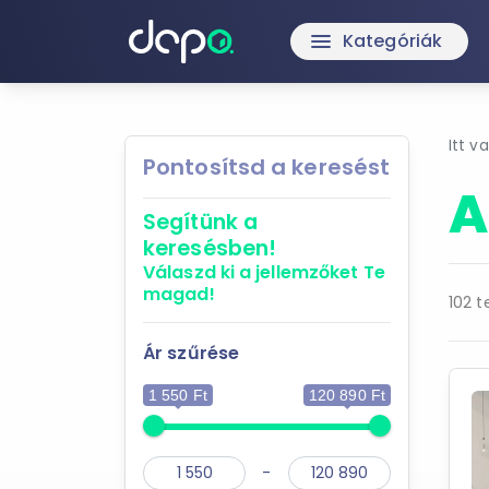
Kategóriák
menu
Itt v
Pontosítsd a keresést
A
Segítünk a
keresésben!
Válaszd ki a jellemzőket
Te
magad!
102 t
Ár szűrése
1 550 Ft
120 890 Ft
-