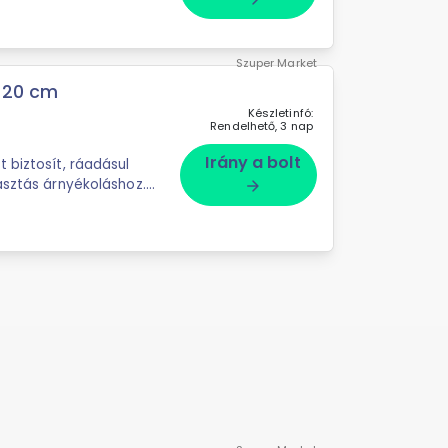
Szuper Market
220 cm
Készletinfó:
Rendelhető, 3 nap
Irány a bolt
 biztosít, ráadásul
asztás árnyékoláshoz.
arrow_forward