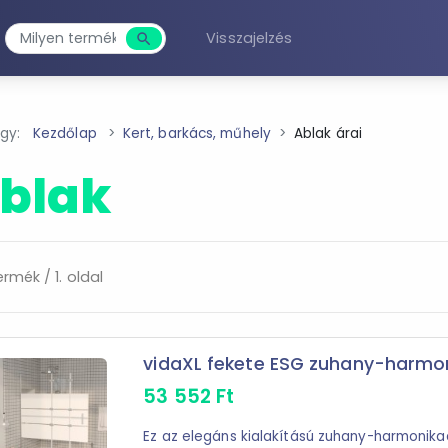
Visszajelzés
search
Keresés
agy:
Kezdőlap
Kert, barkács, műhely
Ablak árai
blak
ermék / 1. oldal
vidaXL fekete ESG zuhany-harmonik
53 552
Ft
Ez az elegáns kialakítású zuhany-harmonika