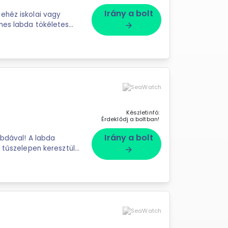
Irány a bolt
ehéz iskolai vagy
mes labda tökéletes
arrow_forward
Készletinfó:
Érdeklődj a boltban!
Irány a bolt
l! A labda
; tűszelepen keresztül
arrow_forward