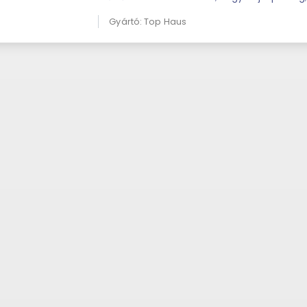
fújható fel; és élmény lesz ...
Gyártó: Top Haus