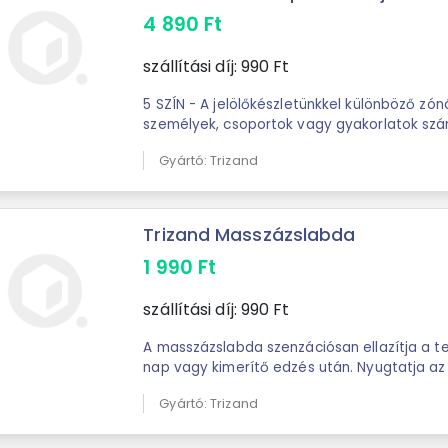
4 890
Ft
szállítási díj:
990
Ft
5 SZÍN - A jelölőkészletünkkel különböző zón
személyek, csoportok vagy gyakorlatok számára. 50 
Mindegyik 10 darab azonos színű, így ...
Gyártó: Trizand
Trizand Masszázslabda
1 990
Ft
szállítási díj:
990
Ft
A masszázslabda szenzációsan ellazítja a t
nap vagy kimerítő edzés után. Nyugtatja az 
hangulatot; csillapítja a fájdalmat és az ...
Gyártó: Trizand