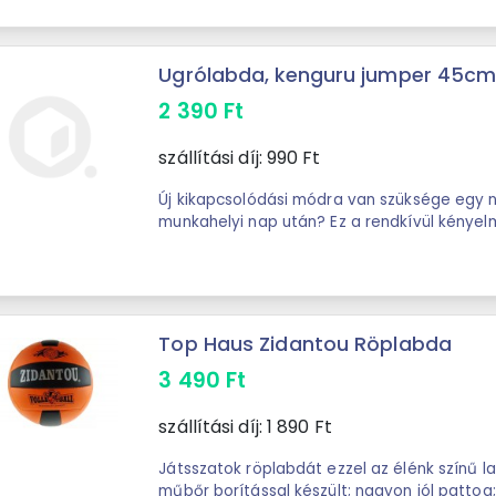
Ugrólabda, kenguru jumper 45cm
2 390
Ft
szállítási díj:
990
Ft
Új kikapcsolódási módra van szüksége egy n
munkahelyi nap után? Ez a rendkívül kényel
lesz. Kis és nagy felhasználókat egyaránt ...
Top Haus Zidantou Röplabda
3 490
Ft
szállítási díj:
1 890
Ft
Játsszatok röplabdát ezzel az élénk színű labdáva
műbőr borítással készült; nagyon jól pattog