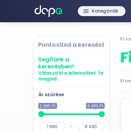
Kategóriák
menu
Itt v
Pontosítsd a keresést
F
Segítünk a
keresésben!
Válaszd ki a jellemzőket
Te
magad!
10 te
Ár szűrése
1 990 Ft
8 490 Ft
-