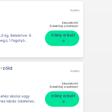
Subito
Készletinfó:
Érdeklődj a boltban!
Irány a bolt
agolyó
arrow_forward
-zöld
Subito
Készletinfó:
Érdeklődj a boltban!
Irány a bolt
ehéz iskolai vagy
mes labda tökéletes
arrow_forward