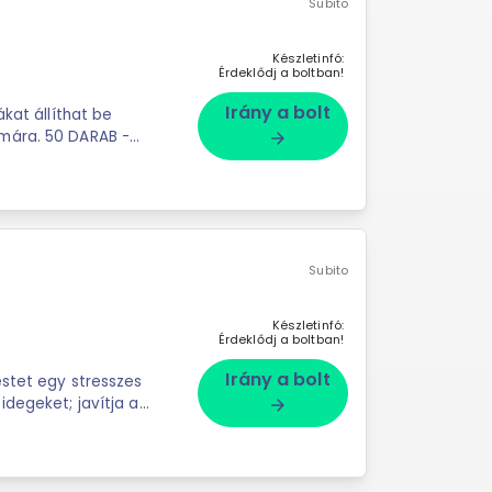
Subito
Készletinfó:
Érdeklődj a boltban!
Irány a bolt
ákat állíthat be
DARAB -
arrow_forward
Subito
Készletinfó:
Érdeklődj a boltban!
Irány a bolt
estet egy stresszes
idegeket; javítja a
arrow_forward