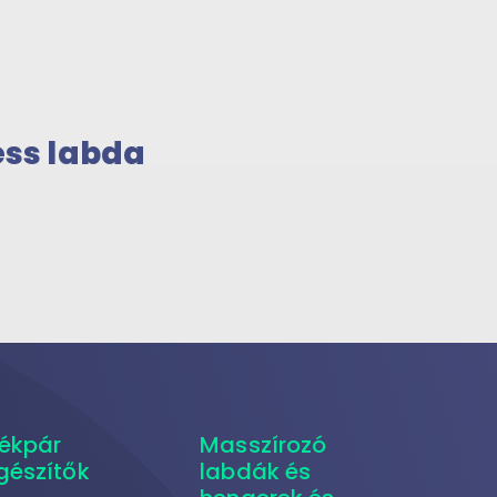
ess labda
ékpár
Masszírozó
gészítők
labdák és