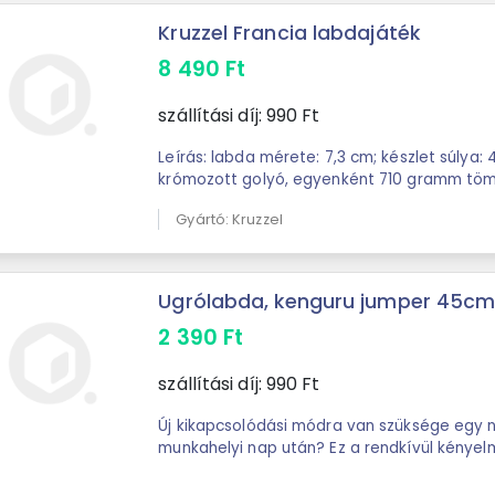
Kruzzel Francia labdajáték
8 490
Ft
szállítási díj:
990
Ft
Leírás: labda mérete: 7,3 cm; készlet súlya: 4,5 kg. Beleértve: 6
krómozott golyó, egyenként 710 gramm tömegű, 1 f
zsinórral a távolság ...
Gyártó: Kruzzel
Ugrólabda, kenguru jumper 45cm
2 390
Ft
szállítási díj:
990
Ft
Új kikapcsolódási módra van szüksége egy n
munkahelyi nap után? Ez a rendkívül kényel
lesz. Kis és nagy felhasználókat egyaránt ...