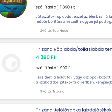
szállítási díj:
1 890
Ft
Játsszatok röplabdát ezzel az élénk színű labdáva
műbőr borítással készült; nagyon jól pattog
fújható fel; és élmény lesz ...
Gyártó: Top Haus
Trizand Röplabda/tollaslabda teni
4 390
Ft
szállítási díj:
990
Ft
Feszítheti a hálót fák vagy oszlopok között,
a szabadidős játékokra a kertben, kempingb
LEÍRÁS: szín: fekete ...
Gyártó: Trizand
Trizand Jelölősapka labdajátéko