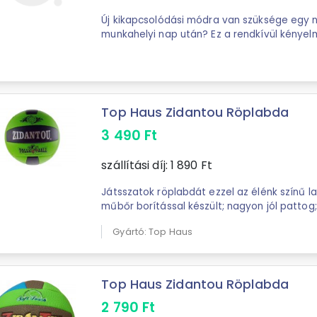
Új kikapcsolódási módra van szüksége egy n
munkahelyi nap után? Ez a rendkívül kényel
lesz. Kis és nagy felhasználókat egyaránt ...
Top Haus Zidantou Röplabda
3 490
Ft
szállítási díj:
1 890
Ft
Játsszatok röplabdát ezzel az élénk színű labdáva
műbőr borítással készült; nagyon jól pattog
fújható fel; és élmény lesz ...
Gyártó: Top Haus
Top Haus Zidantou Röplabda
2 790
Ft