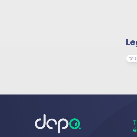
Le
tri
T
é