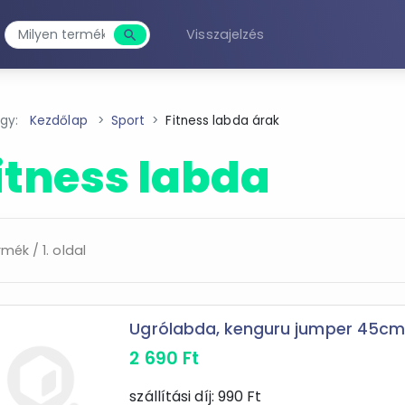
Visszajelzés
search
Keresés
agy:
Kezdőlap
Sport
Fitness labda árak
itness labda
rmék / 1. oldal
Ugrólabda, kenguru jumper 45c
2 690
Ft
szállítási díj:
990
Ft