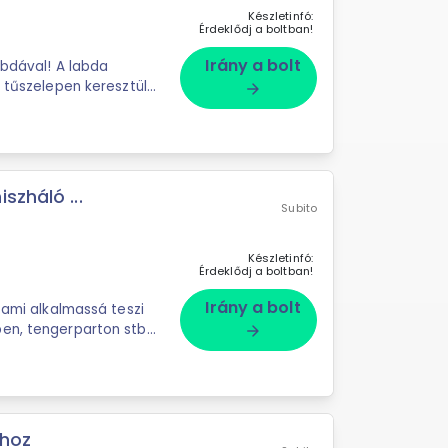
Készletinfó:
Érdeklődj a boltban!
Irány a bolt
l! A labda
; tűszelepen keresztül
arrow_forward
szháló ...
Subito
Készletinfó:
Érdeklődj a boltban!
Irány a bolt
 ami alkalmassá teszi
en, tengerparton stb.
arrow_forward
khoz