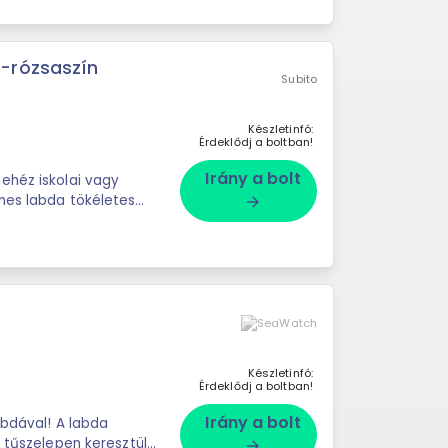
-rózsaszín
Subito
Készletinfó:
Érdeklődj a boltban!
Irány a bolt
ehéz iskolai vagy
mes labda tökéletes
arrow_forward
Készletinfó:
Érdeklődj a boltban!
Irány a bolt
l! A labda
; tűszelepen keresztül
arrow_forward