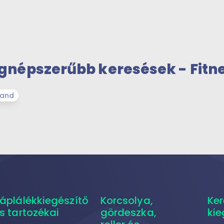
gnépszerűbb keresések - Fitn
zand
áplálékkiegészítő
Korcsolya,
Ker
s tartozékai
gördeszka,
kie