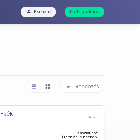
Fiókom
Partnereknek
person
Rendezés
sort
table_rows
grid_view
m-kék
Subito
Készletinfó:
Érdeklődj a boltban!