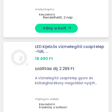
1.5rem; } ...
medyshop.hu
Készletinfó:
Rendelhető, 2 nap
Irány a bolt
arrow_forward
LED kijelzős vízmelegítő csaptelep
-fali, ...
18 490
Ft
szállítási díj:
2 299
Ft
A vízmelegítő csaptelep gyors és
költséghatékony megoldást nyújthat
olyan helyiségekben, garázsban,
raktárban, n
Vájling.hu webár
Készletinfó:
Érdeklődj a boltban!