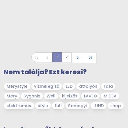
1
2
first_page
navigate_before
navigate_next
last_page
Nem találja? Ezt keresi?
Merystyle
vízmelegítő
LED
átfolyós
Fala
Mery
Sygonix
Well
kijelzős
LAVEO
MIDEA
elektromos
style
fali
Somogyi
LUND
shop