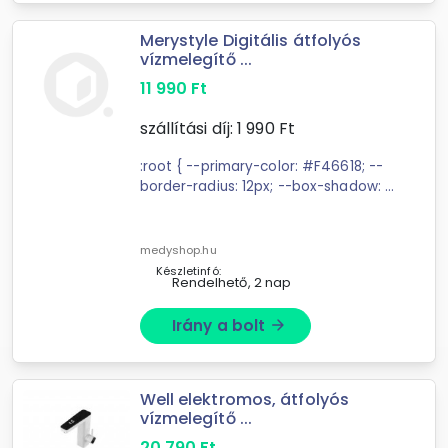
Merystyle Digitális átfolyós
vízmelegítő ...
11 990
Ft
szállítási díj:
1 990
Ft
:root { --primary-color: #F46618; --
border-radius: 12px; --box-shadow: 0
2px 4px rgba(0,0,0,0.1); --spacing:
1.5rem; } ...
medyshop.hu
Készletinfó:
Rendelhető, 2 nap
Irány a bolt
arrow_forward
Well elektromos, átfolyós
vízmelegítő ...
20 790
Ft