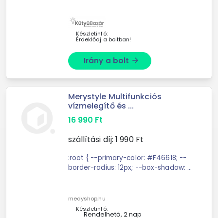
olyan helyiségekben, garázsban,
raktárban, nyaralóban, ahol nem
biztosított a melegvíz ellátás. ...
Készletinfó:
Érdeklődj a boltban!
Irány a bolt
arrow_forward
Merystyle Multifunkciós
vízmelegítő és ...
16 990
Ft
szállítási díj:
1 990
Ft
:root { --primary-color: #F46618; --
border-radius: 12px; --box-shadow: 0
2px 4px rgba(0,0,0,0.1); --spacing:
1.5rem; } ...
medyshop.hu
Készletinfó:
Rendelhető, 2 nap