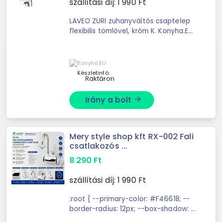
szállítási díj:
1 990
Ft
LAVEO ZURI zuhanyváltós csaptelep
flexibilis tömlővel, króm K. Konyha.EU
konyhagép webáruház, háztartási
gépek
Készletinfó:
Raktáron
Irány a bolt
arrow_forward
Mery style shop kft RX-002 Fali
csatlakozós ...
8 290
Ft
szállítási díj:
1 990
Ft
:root { --primary-color: #F46618; --
border-radius: 12px; --box-shadow: 0
2px 4px rgba(0,0,0,0.1); --spacing: