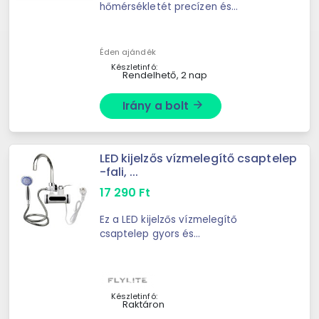
hőmérsékletét precízen és
biztonságosan? A Midea
17451000009734 termosztát a Midea
D10-20VD1(O) és D10-20VD1(U)
Éden ajándék
bojlerek számára ...
Készletinfó:
Rendelhető, 2 nap
Irány a bolt
arrow_forward
LED kijelzős vízmelegítő csaptelep
-fali, ...
17 290
Ft
Ez a LED kijelzős vízmelegítő
csaptelep gyors és
energiatakarékos megoldást kínál
meleg víz előállítására, akár
konyhában, fürdőszobában,
garázsban vagy ...
Készletinfó:
Raktáron