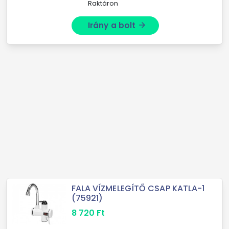
Raktáron
Irány a bolt
arrow_forward
FALA VÍZMELEGÍTŐ CSAP KATLA-1
(75921)
8 720
Ft