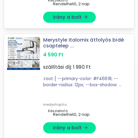
Készletinfó:
Rendelhető, 2 nap
Irány a bolt
arrow_forward
Merystyle Italomix átfolyós bidé
csaptelep ...
4 590
Ft
szállítási díj:
1 990
Ft
:root { --primary-color: #F46618; --
border-radius: 12px; --box-shadow: 0
2px 4px rgba(0,0,0,0.1); --spacing:
1.5rem; } ...
medyshop.hu
Készletinfó:
Rendelhető, 2 nap
Irány a bolt
arrow_forward