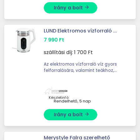
Irány a bolt
arrow_forward
LUND Elektromos vízforraló ...
7 990
Ft
szállítási díj:
1 700
Ft
Az elektromos vízforraló víz gyors
felforralására, valamint teákhoz,
kávéhoz és más italokhoz szükséges
pontos vízhőmérséklet beállítására
használható. A ...
Készletinfó:
Rendelhető, 5 nap
Irány a bolt
arrow_forward
Merystyle Falra szerelhető