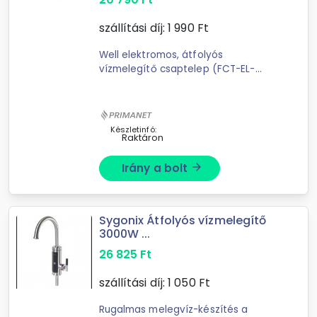
szállítási díj:
1 990
Ft
Well elektromos, átfolyós
vízmelegítő csaptelep (FCT-EL-
CASCADE-WL) Teljesítmény: 3 KW,
IPX4 Vezeték hossza: 110 cm Csak
vízszintes felületre szerelhető ...
Készletinfó:
Raktáron
Irány a bolt
arrow_forward
Sygonix Átfolyós vízmelegítő
3000W ...
26 825
Ft
szállítási díj:
1 050
Ft
Rugalmas melegvíz-készítés a