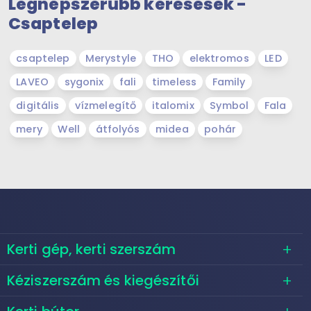
Legnépszerűbb keresések -
Csaptelep
csaptelep
Merystyle
THO
elektromos
LED
LAVEO
sygonix
fali
timeless
Family
digitális
vízmelegítő
italomix
Symbol
Fala
mery
Well
átfolyós
midea
pohár
Kerti gép, kerti szerszám
Kéziszerszám és kiegészítői