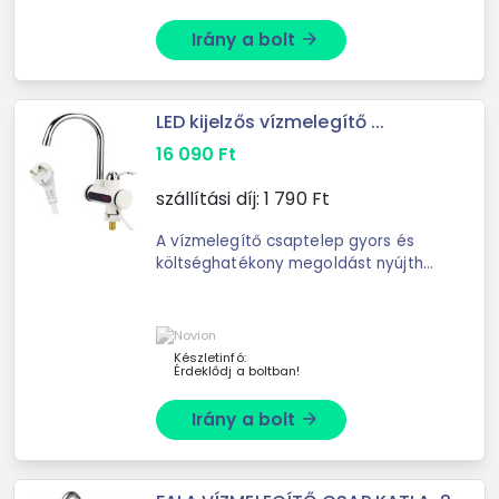
Irány a bolt
arrow_forward
LED kijelzős vízmelegítő ...
16 090
Ft
szállítási díj:
1 790
Ft
A vízmelegítő csaptelep gyors és
költséghatékony megoldást nyújthat
olyan helyiségekben, garázsban,
raktárban, n
Készletinfó:
Érdeklődj a boltban!
Irány a bolt
arrow_forward