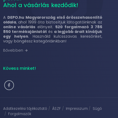
Ahol a vásárlás kezdődik!
A
DEPO.hu Magyarország első árösszehasonlító
oldala
, ahol 1999 óta biztosítjuk látogatóinknak az
online vásárlás
előnyeit.
520 forgalmazó 3 786
850 termékajánlatát
és
a legjobb árait kínáljuk
egy helyen
. Használd kulcsszavas keresőnket,
vagy böngéssz kategóriáinkban!
Bővebben
arrow_forward
Kövess minket!
Adatkezelési tájékoztató
ÁSZF
Impresszum
Súgó
Forgalmazók