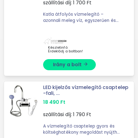
szállítási díj:
1 700
Ft
Katla átfolyós vízmelegítő –
azonnali meleg víz, egyszerűen és
gazdaságosanA Katla átfolyós
vízmelegítő praktikus és hatékony
megoldást kínál ott, ahol nincs ...
Készletinfó:
Érdeklődj a boltban!
Irány a bolt
arrow_forward
LED kijelzős vízmelegítő csaptelep
-fali, ...
18 490
Ft
szállítási díj:
1 790
Ft
A vízmelegítő csaptelep gyors és
költséghatékony megoldást nyújthat