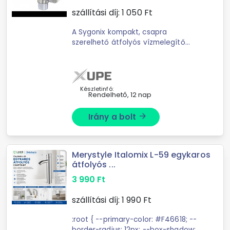
szállítási díj:
1 050
Ft
A Sygonix kompakt, csapra
szerelhető átfolyós vízmelegítő
gyorsan, egyszerűen és szinte bárhol
felszerelhető, ahol van víz- és
villanycsatlakozás. Csavarja fel a ...
Készletinfó:
Rendelhető, 12 nap
Irány a bolt
arrow_forward
Merystyle Italomix L-59 egykaros
átfolyós ...
3 990
Ft
szállítási díj:
1 990
Ft
:root { --primary-color: #F46618; --
border-radius: 12px; --box-shadow: 0