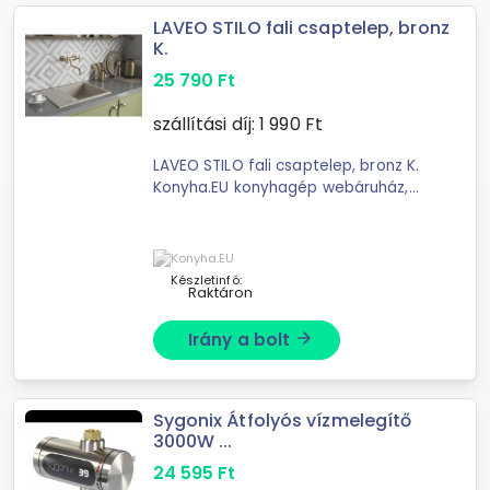
LAVEO STILO fali csaptelep, bronz
K.
25 790
Ft
szállítási díj:
1 990
Ft
LAVEO STILO fali csaptelep, bronz K.
Konyha.EU konyhagép webáruház,
háztartási gépek
Készletinfó:
Raktáron
Irány a bolt
arrow_forward
Sygonix Átfolyós vízmelegítő
3000W ...
24 595
Ft