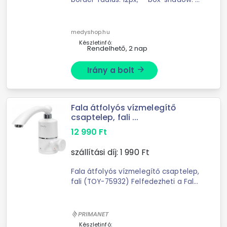
2px 4px rgba(0;0;0;0.1); --spacing:
1.5rem; } ...
medyshop.hu
Készletinfó:
Rendelhető, 2 nap
Irány a bolt
arrow_forward
Fala átfolyós vízmelegítő
csaptelep, fali ...
12 990
Ft
szállítási díj:
1 990
Ft
Fala átfolyós vízmelegítő csaptelep,
fali (TOY-75932) Felfedezheti a Fala
márkájú, hatékony és átfolyós
vízmelegítő csaptelepet, amely
tökéletes választás lehet ...
Készletinfó: