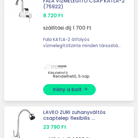
FALA VÍZMELEGÍTŐ CSAP KATLA-2
(75922)
8 720
Ft
szállítási díj:
1 700
Ft
Fala KATLA-2 átfolyós
vízmelegítőSzinte minden társasházi
lakó és vidéki ház tulajdonos arról
álmodik, hogy otthonában
folyamatos meleg víz álljon
rendelkezésre. ...
Készletinfó:
Rendelhető, 5 nap
Irány a bolt
arrow_forward
LAVEO ZURI zuhanyváltós
csaptelep flexibilis ...
23 790
Ft