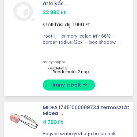
átfolyós ...
22 990
Ft
szállítási díj:
1 990
Ft
:root { --primary-color: #F46618; --
border-radius: 12px; --box-shadow: 0
2px 4px rgba(0,0,0,0.1); --spacing:
1.5rem; } ...
medyshop.hu
Készletinfó:
Rendelhető, 2 nap
Irány a bolt
arrow_forward
MIDEA 17451000009734 termosztát
Midea ...
4 790
Ft
Hogyan szabályozhatja bojlerének