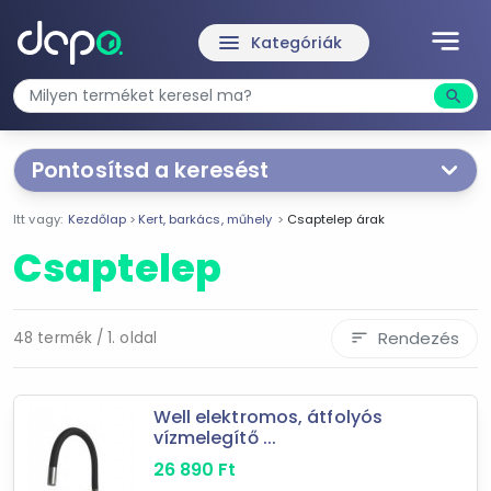
notes
menu
Kategóriák
search
Kere
Pontosítsd a keresést
Segítünk a keresésben!
Itt vagy:
Kezdőlap
Kert, barkács, műhely
Csaptelep árak
Válaszd ki a jellemzőket
Te magad!
Csaptelep
Ár szűrése
677 Ft
66 390 Ft
Rendezés
48 termék / 1. oldal
sort
-
Well elektromos, átfolyós
vízmelegítő ...
Szűrés
26 890
Ft