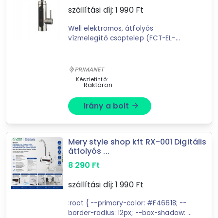
szállítási díj:
1 990
Ft
48
találat
Mást is keresel? Válogass a Depo teljes
Well elektromos, átfolyós
vízmelegítő csaptelep (FCT-EL-
kínálatából!
WHIPPY-WL) Teljesítmény: 3 KW Víz
nyomás: 0.04 – 0.6 Mpa, IPX4
tovább válogatok »
Vezeték hossza: 110 cm Csak
vízszintes ...
Készletinfó:
Raktáron
Irány a bolt
arrow_forward
Mery style shop kft RX-001 Digitális
átfolyós ...
8 290
Ft
szállítási díj:
1 990
Ft
:root { --primary-color: #F46618; --
border-radius: 12px; --box-shadow: 0