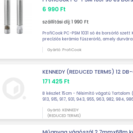
6 990
Ft
szállítási díj:
1 990
Ft
ProfiCook PC-PSM 1031 só és borsörlő szett Kiváló minőségű
precíziós kerámia fűszerörlő, amely durvára
állítható. Tulajdonságok: Egyenletes ...
Gyártó: ProfiCook
KENNEDY (REDUCED TERMS) 12 DB-O
171 425
Ft
B készlet 15cm - félsimító vágatú Tartalom 
Gyártó: KENNEDY
(REDUCED TERMS)
Műanyag vágószál 2,7mmx68m kör