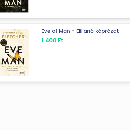
életében távol tartották a másik ...
Eve of Man - Elillanó káprázat
1 400
Ft