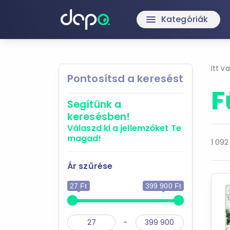
Kategóriák
menu
Itt v
Pontosítsd a keresést
F
Segítünk a
keresésben!
Válaszd ki a jellemzőket
Te
magad!
1 092
Ár szűrése
27 Ft
399 900 Ft
-