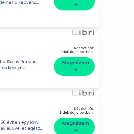
érdemes a kedvenc
arrow_forward
hogy a ...
Készletinfó:
Érdeklődj a boltban!
 a Skinny Readers
Megnézem
y és könnyű
arrow_forward
l ...
Készletinfó:
Érdeklődj a boltban!
t 50 évben egy lány
Megnézem
ték el. Eve-et egész
arrow_forward