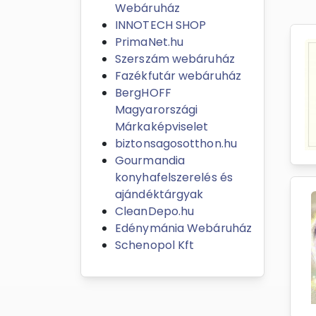
Webáruház
INNOTECH SHOP
PrimaNet.hu
Szerszám webáruház
Fazékfutár webáruház
BergHOFF
Magyarországi
Márkaképviselet
biztonsagosotthon.hu
Gourmandia
konyhafelszerelés és
ajándéktárgyak
CleanDepo.hu
Edénymánia Webáruház
Schenopol Kft