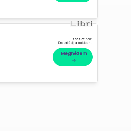
Készletinfó:
Érdeklődj a boltban!
Megnézem
arrow_forward