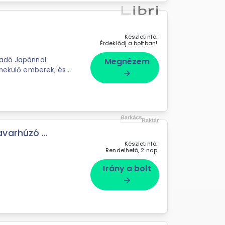
Készletinfó:
Érdeklődj a boltban!
madó Japánnal
Megnézem
enekülő emberek, és
arrow_forward
varhúzó ...
Készletinfó:
Rendelhető, 2 nap
Irány a bolt
arrow_forward