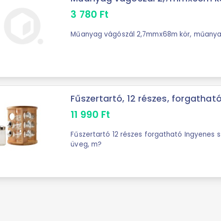
3 780
Ft
Műanyag vágószál 2,7mmx68m kör, műanyag
Fűszertartó, 12 részes, forgatható 
11 990
Ft
Fűszertartó 12 részes forgatható Ingyenes sz
üveg, m?