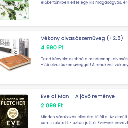
előkertünkben elfér egy kis magaságyás, 
fűszernövényeinkből"kézközelbe" telepíteni, 
Vékony olvasószemüveg (+2.5)
4 690
Ft
Tedd kényelmesebbé a mindennapi olvasást
+2.5 olvasószemüveggel! A rendkívül vékon
kialakításnak köszönhetően bárhová magadda
Eve of Man - A jövő reménye
2 099
Ft
Minden várakozás ellenére túlélte. Az elmúl
sem született - aztán jött ő. Eve-nek nevez