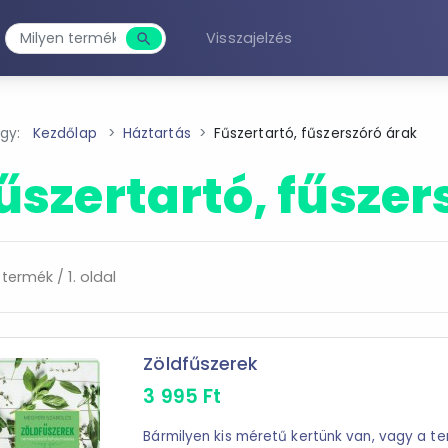
Visszajelzés
search
Keresés
agy:
Kezdőlap
Háztartás
Fűszertartó, fűszerszóró árak
űszertartó, fűszer
 termék / 1. oldal
Zöldfűszerek
3 995
Ft
Bármilyen kis méretű kertünk van, vagy a te