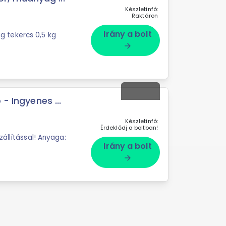
Készletinfó:
Raktáron
Irány a bolt
 tekercs 0,5 kg
arrow_forward
- Ingyenes ...
Készletinfó:
Érdeklődj a boltban!
állítással! Anyaga:
Irány a bolt
arrow_forward