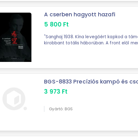
A cserben hagyott hazafi
5 800
Ft
"Sanghaj 1938. Kína levegőért kapkod a tá
kirobbant totális háborúban. A front elől m
Hitler Európájából érkező zsidó ...
BGS-8833 Precíziós kampó és csa
3 973
Ft
Gyártó: BGS