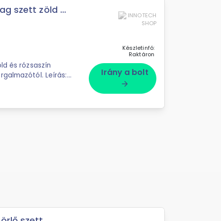
 szett zöld ...
Készletinfó:
Raktáron
ld és rózsaszín
Irány a bolt
arrow_forward
örlő szett