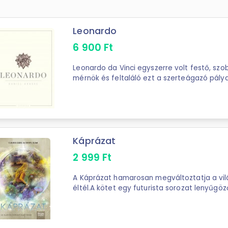
Leonardo
6 900
Ft
Leonardo da Vinci egyszerre volt festő, szo
mérnök és feltaláló ezt a szerteágazó pályafutást a kutatók
ritkán értelmezik egységes ...
Káprázat
2 999
Ft
A Káprázat hamarosan megváltoztatja a vi
éltél.A kötet egy futurista sorozat lenyűgöző