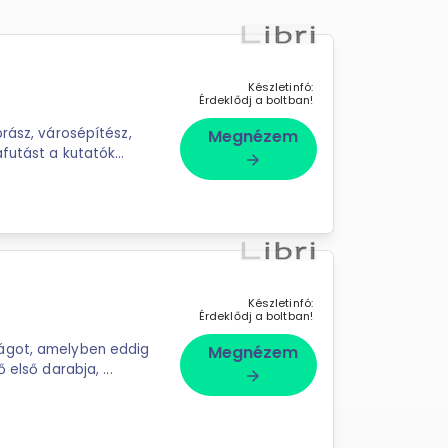
Készletinfó:
Érdeklődj a boltban!
brász, városépítész,
Megnézem
arrow_forward
Készletinfó:
Érdeklődj a boltban!
lágot, amelyben eddig
Megnézem
 első darabja, ...
arrow_forward