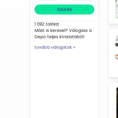
Szűrés
1 092
találat
Mást is keresel? Válogass a
Depo teljes kínálatából!
tovább válogatok »