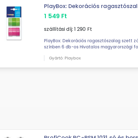
PlayBox: Dekorációs ragasztószalag
1 549
Ft
szállítási díj:
1 290
Ft
PlayBox: Dekorációs ragasztószalag szett zö
színben 6 db-os Hivatalos magyarországi forgalmazótól. Leírás:
Fedezd fel a kreatív lehetőségeket a ...
Gyártó: Playbox
ProfiCook PC-PSM 1031 só és bors