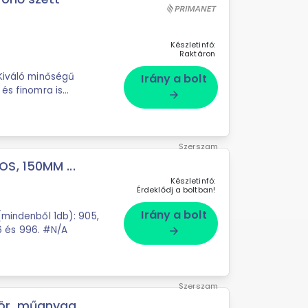
Készletinfó:
Raktáron
Irány a bolt
 és finomra is
arrow_forward
Szerszam
S, 150MM ...
Készletinfó:
Érdeklődj a boltban!
Irány a bolt
(mindenből 1db): 905,
913, 915, 917, 931, 943, 955, 963, 982, 984, 986 és 996. #N/A
arrow_forward
Szerszam
, műanyag ...