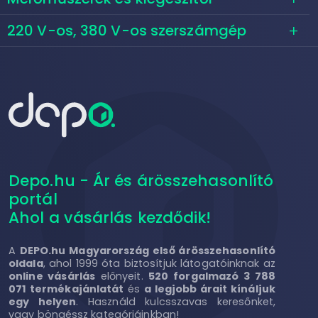
220 V-os, 380 V-os szerszámgép
Depo.hu - Ár és árösszehasonlító
portál
Ahol a vásárlás kezdődik!
A
DEPO.hu Magyarország első árösszehasonlító
oldala
, ahol 1999 óta biztosítjuk látogatóinknak az
online vásárlás
előnyeit.
520 forgalmazó 3 788
071 termékajánlatát
és
a legjobb árait kínáljuk
egy helyen
. Használd kulcsszavas keresőnket,
vagy böngéssz kategóriáinkban!