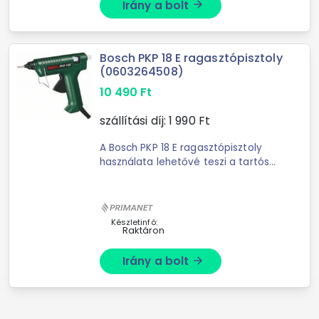
Irány a bolt
arrow_forward
Bosch PKP 18 E ragasztópisztoly
(0603264508)
10 490
Ft
szállítási díj:
1 990
Ft
A Bosch PKP 18 E ragasztópisztoly
használata lehetővé teszi a tartós
kötések elérését és a tiszta
munkavégzést. A ragasztópisztoly ​
Bosch konstans elektronikával ...
Készletinfó:
Raktáron
Irány a bolt
arrow_forward