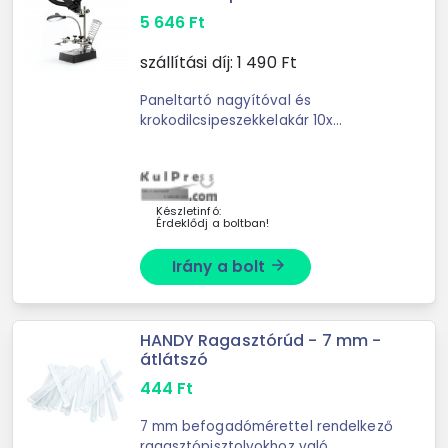
5 646
Ft
szállítási díj:
1 490
Ft
Paneltartó nagyítóval és
krokodilcsipeszekkelakár 10x
nagyítás Rendkívül jól használható
forrasztás-technikában,
elektronikában, modellezéshez,
illetve otthoni ...
Készletinfó:
Érdeklődj a boltban!
Irány a bolt
arrow_forward
HANDY Ragasztórúd - 7 mm -
átlátszó
444
Ft
7 mm befogadómérettel rendelkező
ragasztópisztolyokhoz való