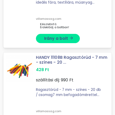
ideális fára, textíliára, műanyag
lapra, papírra, kartonra,
műanyagokra, kerámiákra és bőrre.
Csak olyan anyagokra szabad
villamossag.com
alkalmazni, ...
Készletinfó:
Érdeklődj a boltban!
Irány a bolt
arrow_forward
HANDY 11108B Ragasztórúd - 7 mm
- színes - 20 ...
428
Ft
szállítási díj:
990
Ft
Ragasztórúd - 7 mm - színes - 20 db
/ csomag7 mm befogadómérettel
rendelkező ragasztópisztolyokhoz
való ragasztórúd. A rúd hő hatására
megolvad, amely a pisztoly ...
villamossag.com