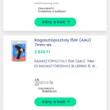
villamossag.com
Készletinfó:
Érdeklődj a boltban!
Irány a bolt
arrow_forward
Ragasztópisztoly 15W (AAU)
7mm-es ...
2 830
Ft
RAGASZTÓPISZTOLY 15W (AAU) 7MM-
ES RAGASZTÓRÚDHOZ BLUERING 15 W-
os ragasztópisztoly. 220 V hálózatról
működtethető. GPSR: Orink Hungary
Kft.; H-1151 Budapest, Károlyi ...
Készletinfó:
Raktáron
Irány a bolt
arrow_forward