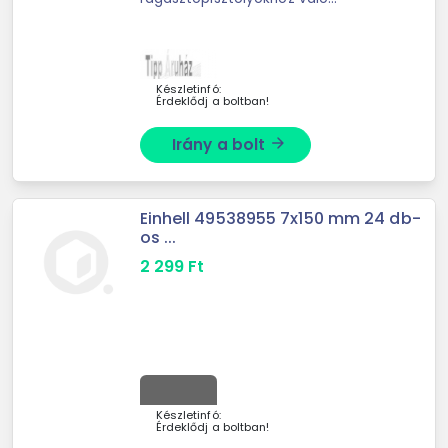
ragasztórúd. A rúd hő hatására
megolvad, amely a pisztoly
segítségével egyenletesen
adagolható. Ideális ...
Készletinfó:
Érdeklődj a boltban!
Irány a bolt
arrow_forward
Einhell 49538955 7x150 mm 24 db-
os ...
2 299
Ft
Készletinfó:
Érdeklődj a boltban!