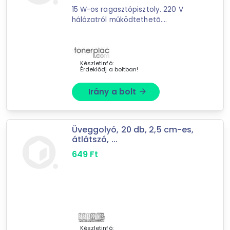
15 W-os ragasztópisztoly. 220 V
92
találat
hálózatról mûködtethetõ.
Mást is keresel? Válogass a Depo teljes
Tartozékok: állvány, 2 db 10 cm
hosszú ragasztórúd.
kínálatából!
tovább válogatok »
Készletinfó:
Érdeklődj a boltban!
Irány a bolt
arrow_forward
Üveggolyó, 20 db, 2,5 cm-es,
átlátszó, ...
649
Ft
Készletinfó: