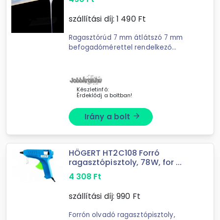
szállítási díj:
1 490
Ft
Ragasztórúd 7 mm átlátszó 7 mm
befogadómérettel rendelkező
meleg ragasztópisztolyokhoz való
ragasztórúd. A rúd hő hatására
megolvad, amely a pisztoly segí
Készletinfó:
Érdeklődj a boltban!
Irány a bolt
arrow_forward
HÖGERT HT2C108 Forró
ragasztópisztoly, 78W, for ...
4 308
Ft
szállítási díj:
990
Ft
Forrón olvadó ragasztópisztoly,