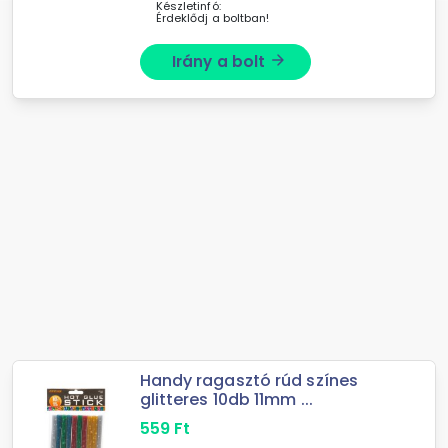
Készletinfó:
Érdeklődj a boltban!
Irány a bolt
arrow_forward
Handy ragasztó rúd színes
glitteres 10db 11mm ...
559
Ft