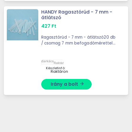
HANDY Ragasztórúd - 7 mm -
átlátszó
427
Ft
Ragasztórúd - 7 mm - átlátszó20 db
/ csomag 7 mm befogadómérettel
rendelkező ragasztópisztolyokhoz
való ragasztórúd. A rúd hő hatására
megolvad, amely a pisztoly ...
Készletinfó:
Raktáron
Irány a bolt
arrow_forward