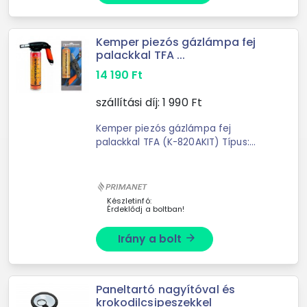
Kemper piezós gázlámpa fej
palackkal TFA ...
14 190
Ft
szállítási díj:
1 990
Ft
Kemper piezós gázlámpa fej
palackkal TFA (K-820AKIT) Típus:
piezós gázforrasztó / gázlámpa
Márka: Kemper Gyújtás: piezo
(szikragyújtás) Üzem: bután/propán
...
Készletinfó:
Érdeklődj a boltban!
Irány a bolt
arrow_forward
Paneltartó nagyítóval és
krokodilcsipeszekkel