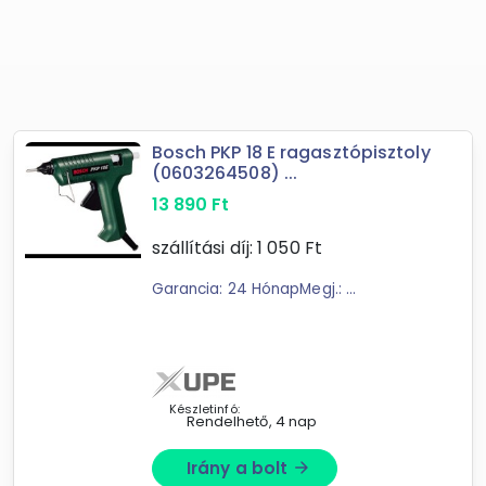
Bosch PKP 18 E ragasztópisztoly
(0603264508) ...
13 890
Ft
szállítási díj:
1 050
Ft
Garancia: 24 HónapMegj.: ...
Készletinfó:
Rendelhető, 4 nap
Irány a bolt
arrow_forward