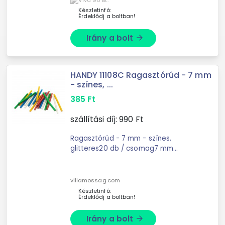
Készletinfó:
Érdeklődj a boltban!
Irány a bolt
arrow_forward
HANDY 11108C Ragasztórúd - 7 mm
- színes, ...
385
Ft
szállítási díj:
990
Ft
Ragasztórúd - 7 mm - színes,
glitteres20 db / csomag7 mm
befogadómérettel rendelkező
ragasztópisztolyokhoz való
ragasztórúd. A rúd hő hatására
villamossag.com
megolvad, amely a ...
Készletinfó:
Érdeklődj a boltban!
Irány a bolt
arrow_forward