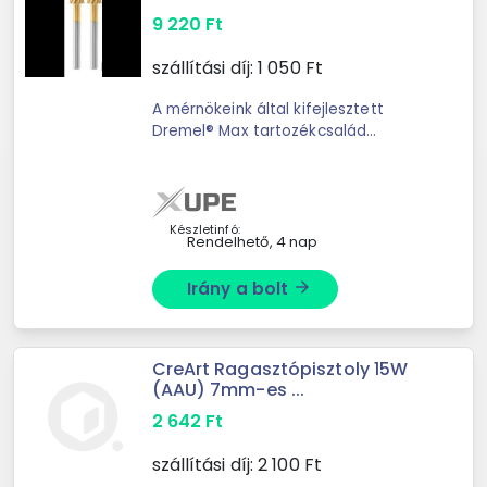
9 220
Ft
szállítási díj:
1 050
Ft
A mérnökeink által kifejlesztett
Dremel® Max tartozékcsalád
maximális élettartamot és hosszú
távú teljesítményt nyújt. A Dremel
Max 117DM nagy teljesítményű ...
Készletinfó:
Rendelhető, 4 nap
Irány a bolt
arrow_forward
CreArt Ragasztópisztoly 15W
(AAU) 7mm-es ...
2 642
Ft
szállítási díj:
2 100
Ft