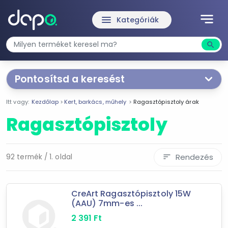
notes
menu
Kategóriák
search
Kere
Pontosítsd a keresést
Segítünk a keresésben!
Itt vagy:
Kezdőlap
Kert, barkács, műhely
Ragasztópisztoly árak
Válaszd ki a jellemzőket
Te magad!
Ragasztópisztoly
Ár szűrése
299 Ft
14 190 Ft
Rendezés
92 termék / 1. oldal
sort
-
CreArt Ragasztópisztoly 15W
(AAU) 7mm-es ...
Szűrés
2 391
Ft