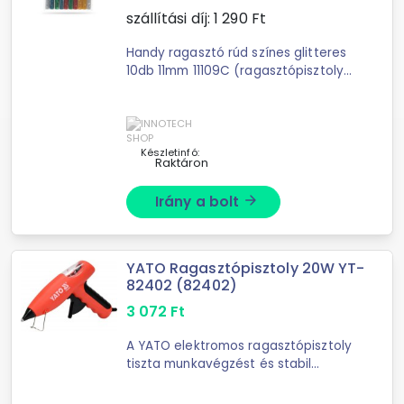
szállítási díj:
1 290
Ft
Handy ragasztó rúd színes glitteres
10db 11mm 11109C (ragasztópisztoly
utántöltő) Hivatalos magyarországi
forgalmazótól. Leírás: 11 mm
befogadómérettel rendelkező ...
Készletinfó:
Raktáron
Irány a bolt
arrow_forward
YATO Ragasztópisztoly 20W YT-
82402 (82402)
3 072
Ft
A YATO elektromos ragasztópisztoly
tiszta munkavégzést és stabil
ragasztott kötéseket garantál. A
ragasztópisztoly 11 mm átmérőjű