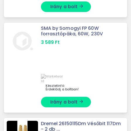
Irány a bolt
arrow_forward
SMA by Somogyi FP 60W
forrasztópáka, 60W, 230V
3 589
Ft
Készletinfó:
Érdeklődj a boltban!
Irány a bolt
arrow_forward
Dremel 26150115Dm Vésőbit 117Dm
- 2 db ...