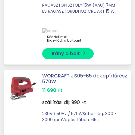
RAGASZTÓPISZTOLY 15W (AAU) 7MM-
ES RAGASZTÓRÚDHOZ CRE ART 15 W-
os ragasztópisztoly. 220 V hálózatról
működtethető. Tartozékok: állvány, 2
db 10 cm hosszú ...
Készletinfó:
Érdeklődj a boltban!
Irány a bolt
arrow_forward
WORCRAFT JS05-65 dekopírfűrész
570W
11 690
Ft
szállítási díj:
990
Ft
230V / 50Hz / 570WSebesség: 800 -
3000 rpmVágás fában: 65
mmGérvágás: 0 - 45°