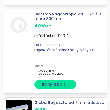
Bigstren Ragasztópálca - 1 kg / 11
mm x 300 mm
4 090
Ft
szállítási díj:
990
Ft
ERŐS - ezeknek a
ragasztóbetéteknek nagy előnye a
ragasztóerő, amely hatékonyabbá
teszi a munkát, függetlenül a
ragasztott felület típusától.
Subito
UNIVERZÁLIS - a 11 ...
Készletinfó:
Érdeklődj a boltban!
Irány a bolt
arrow_forward
Globiz Ragasztórúd 7 mm átlátszó
490
Ft