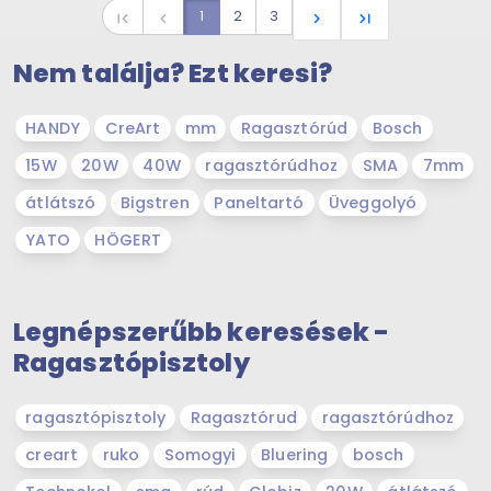
1
2
3
first_page
navigate_before
navigate_next
last_page
Nem találja? Ezt keresi?
HANDY
CreArt
mm
Ragasztórúd
Bosch
15W
20W
40W
ragasztórúdhoz
SMA
7mm
átlátszó
Bigstren
Paneltartó
Üveggolyó
YATO
HÖGERT
Legnépszerűbb keresések -
Ragasztópisztoly
ragasztópisztoly
Ragasztórud
ragasztórúdhoz
creart
ruko
Somogyi
Bluering
bosch