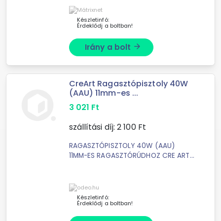
ragasztórudakkal üzemel. A ...
Készletinfó:
Érdeklődj a boltban!
Irány a bolt
arrow_forward
CreArt Ragasztópisztoly 40W
(AAU) 11mm-es ...
3 021
Ft
szállítási díj:
2 100
Ft
RAGASZTÓPISZTOLY 40W (AAU)
11MM-ES RAGASZTÓRÚDHOZ CRE ART
40 W-os ragasztópisztoly. 220 V
hálózatról működtethető.
Tartozékok: állvány, 2 db 10 cm
hosszú ...
Készletinfó:
Érdeklődj a boltban!