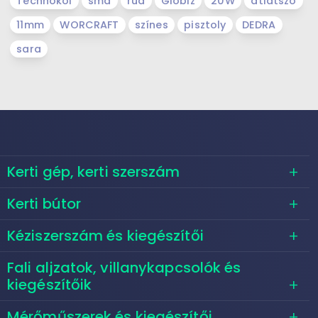
Technokol
sma
rúd
Globiz
20W
átlátszó
11mm
WORCRAFT
színes
pisztoly
DEDRA
sara
Kerti gép, kerti szerszám
Kerti bútor
Kéziszerszám és kiegészítői
Fali aljzatok, villanykapcsolók és
kiegészítőik
Mérőműszerek és kiegészítői