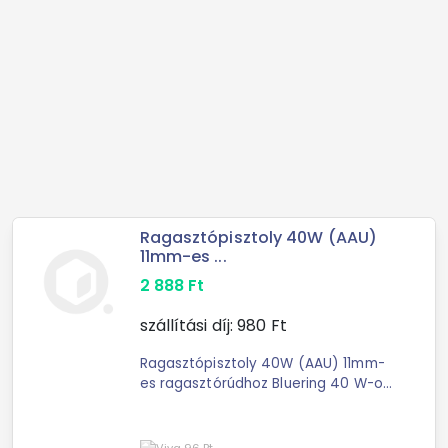
Ragasztópisztoly 40W (AAU)
11mm-es ...
2 888
Ft
szállítási díj:
980
Ft
Ragasztópisztoly 40W (AAU) 11mm-
es ragasztórúdhoz Bluering 40 W-os
ragasztópisztoly. 220 V hálózatról
működtethető. GPSR: Orink Hungary
Kft.; H-1151 Budapest, Károlyi ...