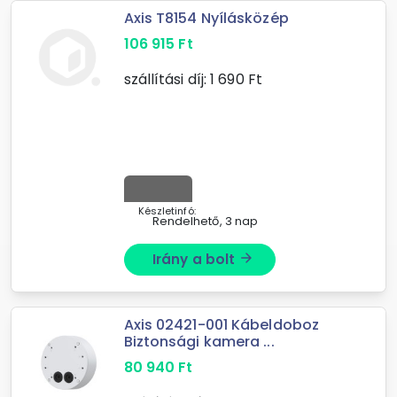
Axis T8154 Nyílásközép
106 915
Ft
szállítási díj:
1 690
Ft
Készletinfó:
Rendelhető, 3 nap
Irány a bolt
arrow_forward
Axis 02421-001 Kábeldoboz
Biztonsági kamera ...
80 940
Ft