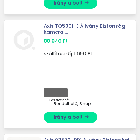
Irány a bolt
arrow_forward
Axis TQ5001-E Állvány Biztonsági
kamera ...
80 940
Ft
szállítási díj:
1 690
Ft
Készletinfó:
Rendelhető, 3 nap
Irány a bolt
arrow_forward