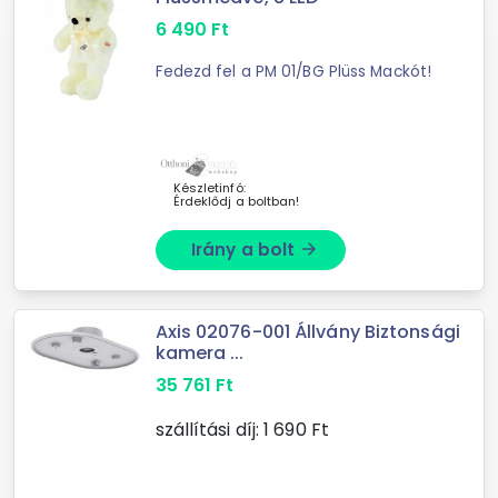
6 490
Ft
Fedezd fel a PM 01/BG Plüss Mackót!
Készletinfó:
Érdeklődj a boltban!
Irány a bolt
arrow_forward
Axis 02076-001 Állvány Biztonsági
kamera ...
35 761
Ft
szállítási díj:
1 690
Ft