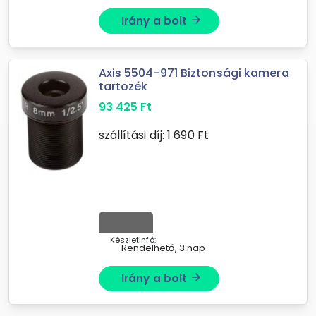
Irány a bolt
arrow_forward
Axis 5504-971 Biztonsági kamera
tartozék
93 425
Ft
szállítási díj:
1 690
Ft
Készletinfó:
Rendelhető, 3 nap
Irány a bolt
arrow_forward