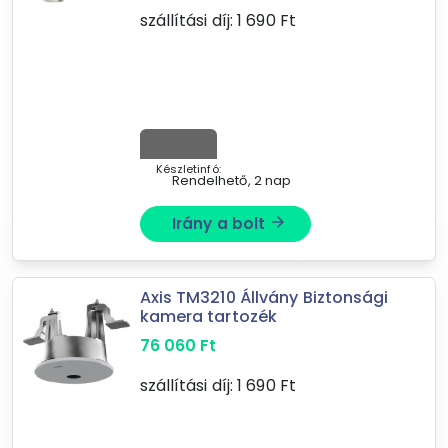
szállítási díj:
1 690
Ft
23
találat
Mást is keresel? Válogass a Depo teljes
kínálatából!
tovább válogatok »
Készletinfó:
Rendelhető, 2 nap
Irány a bolt
arrow_forward
Axis TM3210 Állvány Biztonsági
kamera tartozék
76 060
Ft
szállítási díj:
1 690
Ft