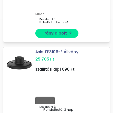
360°-ban forgatható fejjel
rendelkezik, így a teljes teret
megfigyelés alatt tarthatja. Idális
Subito
lehet ...
Készletinfó:
Érdeklődj a boltban!
Irány a bolt
arrow_forward
Axis TP3106-E Állvány
25 705
Ft
szállítási díj:
1 690
Ft
Készletinfó:
Rendelhető, 3 nap