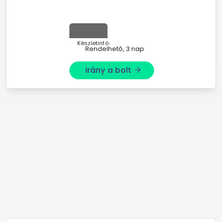
Készletinfó:
Rendelhető, 3 nap
Irány a bolt
arrow_forward