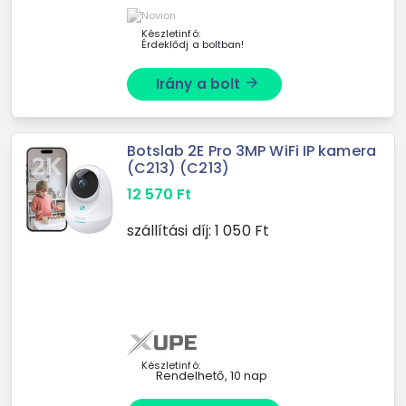
Készletinfó:
Érdeklődj a boltban!
Irány a bolt
arrow_forward
Botslab 2E Pro 3MP WiFi IP kamera
(C213) (C213)
12 570
Ft
szállítási díj:
1 050
Ft
Készletinfó:
Rendelhető, 10 nap