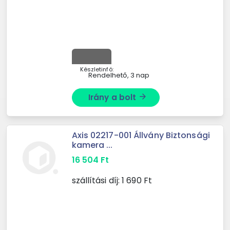
Készletinfó:
Rendelhető, 3 nap
Irány a bolt
arrow_forward
Axis 02217-001 Állvány Biztonsági
kamera ...
16 504
Ft
szállítási díj:
1 690
Ft