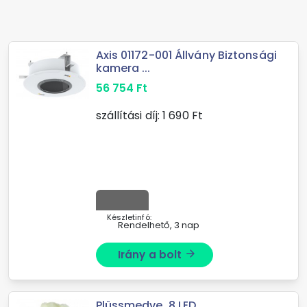
Axis 01172-001 Állvány Biztonsági
kamera ...
56 754
Ft
szállítási díj:
1 690
Ft
Készletinfó:
Rendelhető, 3 nap
Irány a bolt
arrow_forward
Plüssmedve, 8 LED