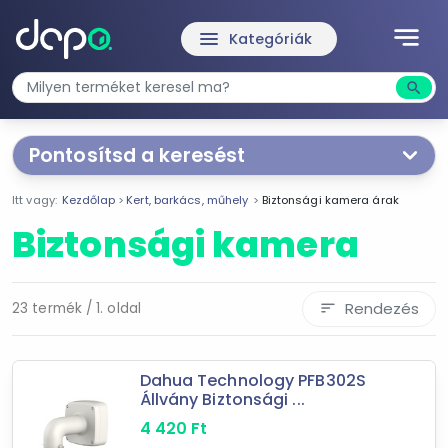
notes
menu
Kategóriák
search
Kere
Pontosítsd a keresést
Segítünk a keresésben!
Itt vagy:
Kezdőlap
Kert, barkács, műhely
Biztonsági kamera árak
Válaszd ki a jellemzőket
Te magad!
Biztonsági kamera
Ár szűrése
4 420 Ft
923 849 Ft
Rendezés
23 termék / 1. oldal
sort
-
Dahua Technology PFB302S
Állvány Biztonsági ...
Szűrés
4 420
Ft