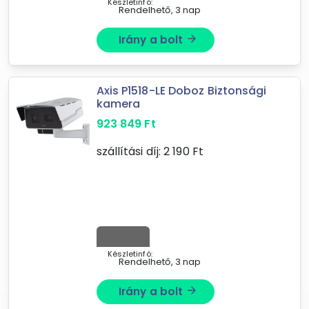
Készletinfó:
Rendelhető, 3 nap
Irány a bolt
arrow_forward
Axis P1518-LE Doboz Biztonsági
kamera
923 849
Ft
szállítási díj:
2 190
Ft
Készletinfó:
Rendelhető, 3 nap
Irány a bolt
arrow_forward