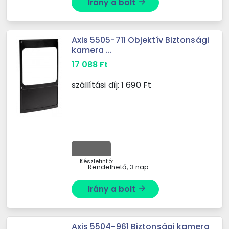
Irány a bolt
arrow_forward
Axis 5505-711 Objektív Biztonsági
kamera ...
17 088
Ft
szállítási díj:
1 690
Ft
Készletinfó:
Rendelhető, 3 nap
Irány a bolt
arrow_forward
Axis 5504-961 Biztonsági kamera