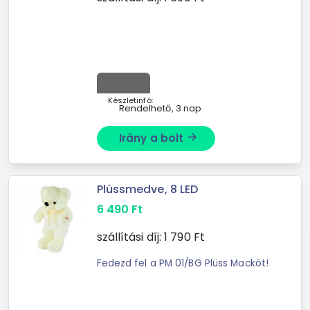
Készletinfó:
Rendelhető, 3 nap
Irány a bolt
arrow_forward
Plüssmedve, 8 LED
6 490
Ft
szállítási díj:
1 790
Ft
Fedezd fel a PM 01/BG Plüss Mackót!