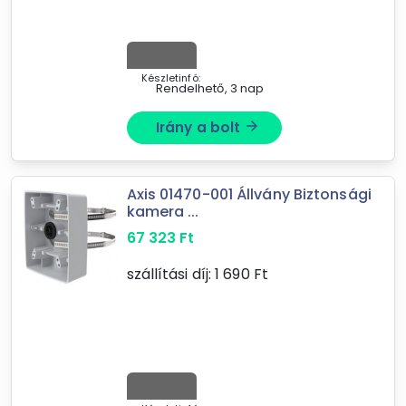
Készletinfó:
Rendelhető, 3 nap
Irány a bolt
arrow_forward
Forgalmazók
Easy-Shop Kft.
Subito
Axis 01470-001 Állvány Biztonsági
Otthoni Cuccok webshop
kamera ...
KütyüBazár.hu
67 323
Ft
Schenopol Kft
szállítási díj:
1 690
Ft
XuPe.hu