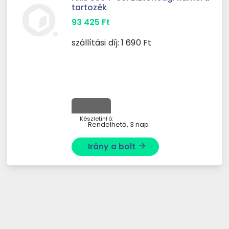
tartozék
93 425
Ft
szállítási díj:
1 690
Ft
Készletinfó:
Rendelhető, 3 nap
Irány a bolt
arrow_forward