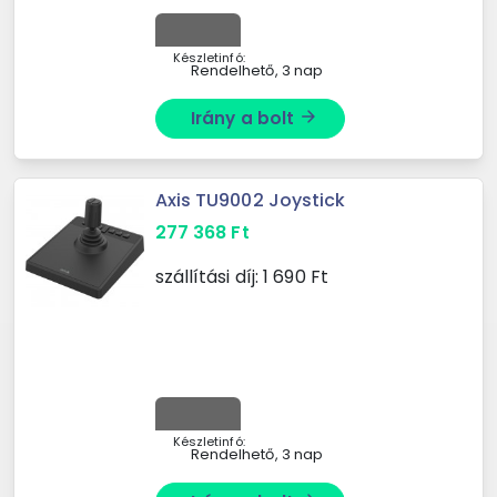
Készletinfó:
Rendelhető, 3 nap
Irány a bolt
arrow_forward
Axis TU9002 Joystick
277 368
Ft
szállítási díj:
1 690
Ft
Készletinfó:
Rendelhető, 3 nap