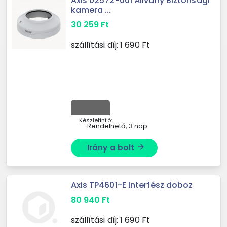
Axis 02572-001 Állvány Biztonsági
kamera ...
30 259
Ft
szállítási díj:
1 690
Ft
Készletinfó:
Rendelhető, 3 nap
Irány a bolt
arrow_forward
Axis TP4601-E Interfész doboz
80 940
Ft
szállítási díj:
1 690
Ft