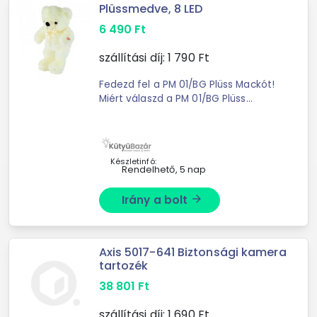
Plüssmedve, 8 LED
6 490
Ft
szállítási díj:
1 790
Ft
Fedezd fel a PM 01/BG Plüss Mackót!
Miért válaszd a PM 01/BG Plüss
Mackót? - A 8 db színváltós LED
világításnak köszönhetően a termék
egyszerre játék és ...
Készletinfó:
Rendelhető, 5 nap
Irány a bolt
arrow_forward
Axis 5017-641 Biztonsági kamera
tartozék
38 801
Ft
szállítási díj:
1 690
Ft