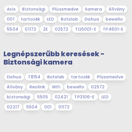
Axis
Biztonsági
Plüssmedve
kamera
Állvány
001
tartozék
LED
Botslab
Dahua
bewello
5504
01172
2E
02572
TQ5001-E
TP4601-E
Legnépszerűbb keresések -
Biztonsági kamera
Dahua
T8154
Botslab
tartozék
Plüssmedve
Állvány
Reolink
Wifi
bewello
02572
biztonsági
5505
02421
TP3106-E
LED
02217
5504
001
01172