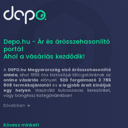
Depo.hu - Ár és árösszehasonlító
portál
Ahol a vásárlás kezdődik!
A
DEPO.hu Magyarország első árösszehasonlító
oldala
, ahol 1999 óta biztosítjuk látogatóinknak az
online vásárlás
előnyeit.
520 forgalmazó 3 786
808 termékajánlatát
és
a legjobb árait kínáljuk
egy helyen
. Használd kulcsszavas keresőnket,
vagy böngéssz kategóriáinkban!
Bővebben
arrow_forward
Kövess minket!