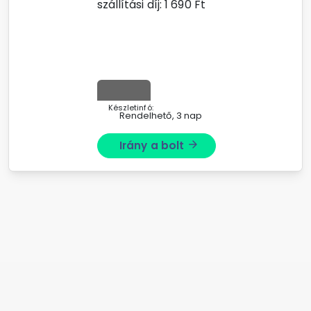
szállítási díj:
1 690
Ft
Készletinfó:
Rendelhető, 3 nap
Irány a bolt
arrow_forward