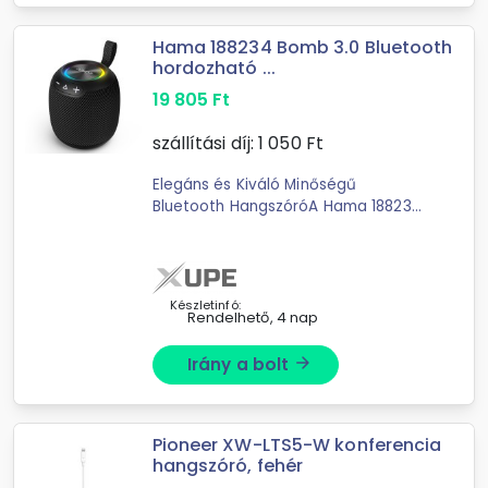
Hama 188234 Bomb 3.0 Bluetooth
hordozható ...
19 805
Ft
szállítási díj:
1 050
Ft
Elegáns és Kiváló Minőségű
Bluetooth HangszóróA Hama 188234
Bluetooth hangszóró egy elegáns és
praktikus eszköz, amely minden
zenei élményt fokoz. A stílusos ...
Készletinfó:
Rendelhető, 4 nap
Irány a bolt
arrow_forward
Pioneer XW-LTS5-W konferencia
hangszóró, fehér