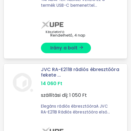
termék USB-C bemenettel
rendelkezik; ezen keresztül
tölthető!Akár medence mellett; akár
egy pikniken vagyunk az Xtreme 3
prezentálja a ...
Készletinfó:
Rendelhető, 4 nap
Irány a bolt
arrow_forward
JVC RA-E211B rádiós ébresztőóra
fekete ...
14 060
Ft
szállítási díj:
1 050
Ft
Elegáns rádiós ébresztőóraA JVC
RA-E211B Rádiós ébresztőóra első
ránézésre elegáns dizájnnal és nagy
LED kijelzővel érdekes megjelenésű.
Az időt mutató ...