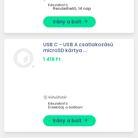
Készletinfó:
Rendelhető, 14 nap
Irány a bolt
arrow_forward
USB C - USB A csatlakozású
microSD kártya ...
1 419
Ft
Készletinfó:
Érdeklődj a boltban!
Irány a bolt
arrow_forward