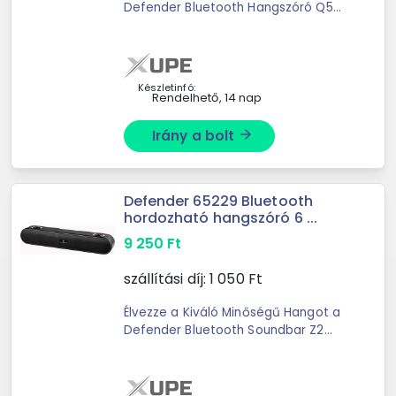
Defender Bluetooth Hangszóró Q5
elképesztő hangminőséget és
sokoldalú funkciókat kínál minden
zene szerelmese számára. Az új ...
Készletinfó:
Rendelhető, 14 nap
Irány a bolt
arrow_forward
Defender 65229 Bluetooth
hordozható hangszóró 6 ...
9 250
Ft
szállítási díj:
1 050
Ft
Élvezze a Kiváló Minőségű Hangot a
Defender Bluetooth Soundbar Z2
segítségével!A Defender márka
ismét lenyűgöz minket a Bluetooth
Soundbar Z2 modellel; amely ...