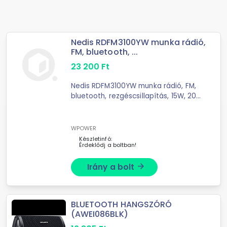
Nedis RDFM3100YW munka rádió,
FM, bluetooth, ...
23 200
Ft
Nedis RDFM3100YW munka rádió, FM,
bluetooth, rezgéscsillapítás, 15W, 20
FM állomás, 3,5 mm audióbemenet
Tulajdonságok: • IPX5 besorolás -
védelem a vízsugarakkal ...
WPOWER
Készletinfó:
Érdeklődj a boltban!
Irány a bolt
arrow_forward
BLUETOOTH HANGSZÓRÓ
(AWEI086BLK)