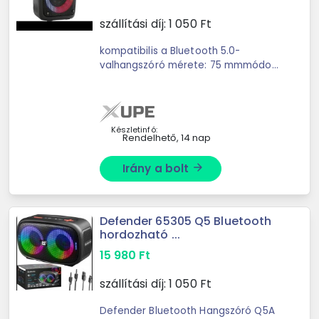
szállítási díj:
1 050
Ft
kompatibilis a Bluetooth 5.0-
valhangszóró mérete: 75 mmmódok:
bluetooth, FM rádió, USB pendrive,
microSD kártya, AUX,
KARAOKEtöbbszínű RGB
háttérvilágítás több ...
Készletinfó:
Rendelhető, 14 nap
Irány a bolt
arrow_forward
Defender 65305 Q5 Bluetooth
hordozható ...
15 980
Ft
szállítási díj:
1 050
Ft
Defender Bluetooth Hangszóró Q5A