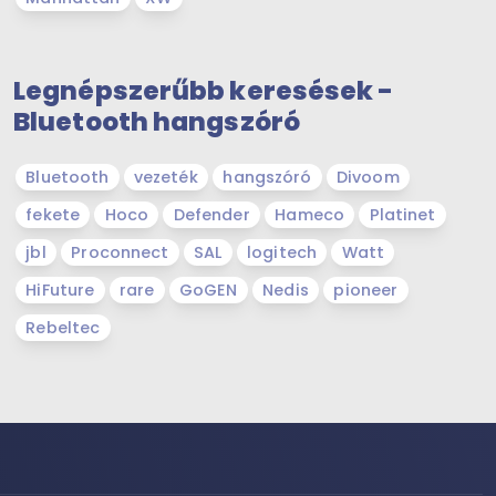
Legnépszerűbb keresések -
Bluetooth hangszóró
Bluetooth
vezeték
hangszóró
Divoom
fekete
Hoco
Defender
Hameco
Platinet
jbl
Proconnect
SAL
logitech
Watt
HiFuture
rare
GoGEN
Nedis
pioneer
Rebeltec