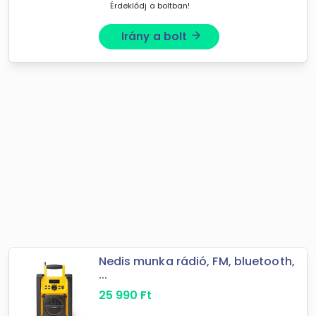
Érdeklődj a boltban!
Irány a bolt
arrow_forward
Nedis munka rádió, FM, bluetooth,
...
25 990
Ft