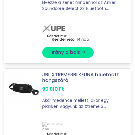
Élvezze a zenét mindenhol az Anker
Soundcore Select 2S Bluetooth
hangszóróval!A Soundcore Select 2S
Bluetooth hangszóróval a zenei
élmény új magasságokba emelkedik.
A ...
Készletinfó:
Rendelhető, 14 nap
Irány a bolt
arrow_forward
JBL XTREME3BLKEUNA bluetooth
hangszóró
90 810
Ft
Akár medence mellett, akár egy
pikniken vagyunk az Xtreme 3
prezentálja a bulit. A JBL Xtreme 3
hordozható Bluetooth hangszóró
könnyedén biztosítja a hatalmas JBL
Original ...
Készletinfó: