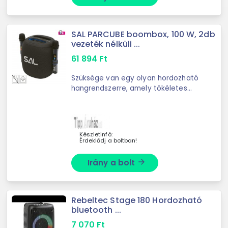
SAL PARCUBE boombox, 100 W, 2db
vezeték nélküli ...
61 894
Ft
Szüksége van egy olyan hordozható
hangrendszerre, amely tökéletes
hangzást biztosít bármilyen
környezetben? A SAL PARCUBE
boombox a tökéletes választás
beltéri és ...
Készletinfó:
Érdeklődj a boltban!
Irány a bolt
arrow_forward
Rebeltec Stage 180 Hordozható
bluetooth ...
7 070
Ft