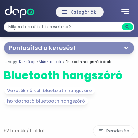
notes
menu
Kategóriák
search
Kere
Pontosítsd a keresést
Segítünk a keresésben!
Itt vagy:
Kezdőlap
Műszaki cikk
Bluetooth hangszóró árak
Válaszd ki a jellemzőket
Te magad!
Bluetooth hangszóró
Ár szűrése
Vezeték nélküli bluetooth hangszóró
1 419 Ft
246 315 Ft
hordozható bluetooth hangszóró
-
Szűrés
Rendezés
92 termék / 1. oldal
sort