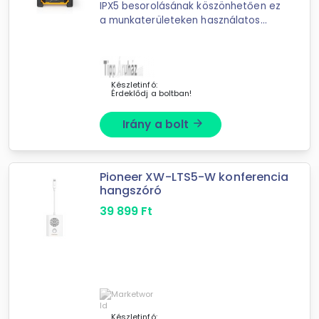
IPX5 besorolásának köszönhetően ez
a munkaterületeken használatos
Nedis FM Bluetooth® rádió nemcsak
az eső és a kiömlött italokkal
szemben véd, hanem akár egész ...
Készletinfó:
Érdeklődj a boltban!
Irány a bolt
arrow_forward
Pioneer XW-LTS5-W konferencia
hangszóró
39 899
Ft
Készletinfó: