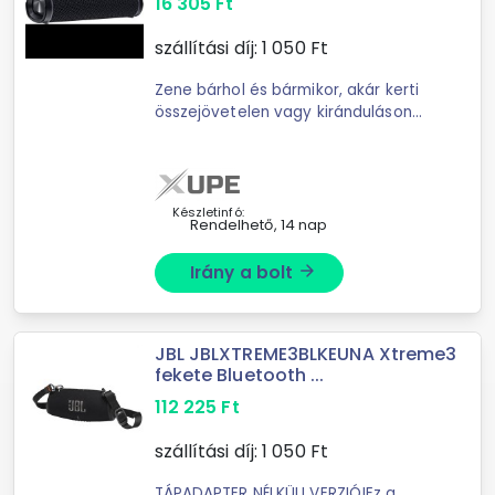
16 305
Ft
szállítási díj:
1 050
Ft
Zene bárhol és bármikor, akár kerti
összejövetelen vagy kiránduláson
isKét hangszóró összekapcsolható
így sztereo hangzás érhető elHosszú
akkumulátor idő ami ...
Készletinfó:
Rendelhető, 14 nap
Irány a bolt
arrow_forward
JBL JBLXTREME3BLKEUNA Xtreme3
fekete Bluetooth ...
112 225
Ft
szállítási díj:
1 050
Ft
TÁPADAPTER NÉLKÜLI VERZIÓ!Ez a