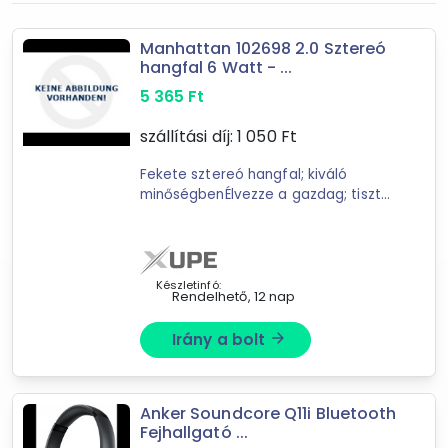
92
találat
Manhattan 102698 2.0 Sztereó
Mást is keresel? Válogass a Depo teljes
hangfal 6 Watt - ...
kínálatából!
5 365
Ft
tovább válogatok »
szállítási díj:
1 050
Ft
Fekete sztereó hangfal; kiváló
minőségbenÉlvezze a gazdag; tiszta
és kiváló minőségű hangzást a
Manhattan 102698 2.0 sztereó
hangfallal! Ez a hordozható
hangrendszer ...
Készletinfó:
Rendelhető, 12 nap
Irány a bolt
arrow_forward
Anker Soundcore Q11i Bluetooth
Fejhallgató ...