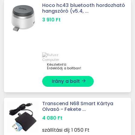
Hoco hc43 bluetooth hordozható
hangszóró (v5.4, ...
3 910
Ft
Készletinfó:
Érdeklődj a boltban!
Irány a bolt
arrow_forward
Transcend N68 Smart Kártya
Olvasó - Fekete ...
4 080
Ft
szállítási díj:
1 050
Ft