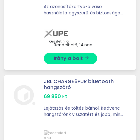
Az azonosítókártya-olvasó
használata egyszerű és biztonságos.
A személyi igazolvány-olvasó
lehetővé teszi személyi igazolvány
használatát például az ...
Készletinfó:
Rendelhető, 14 nap
Irány a bolt
arrow_forward
JBL CHARGE6PUR bluetooth
hangszóró
69 850
Ft
Lejátszás és töltés bárhol. Kedvenc
hangszórónk visszatért és jobb, mint
valaha. A Charge 6 tartalmazza
mindazt, amit megszerettünk az új
fejlesztésekkel; nagyobb ...