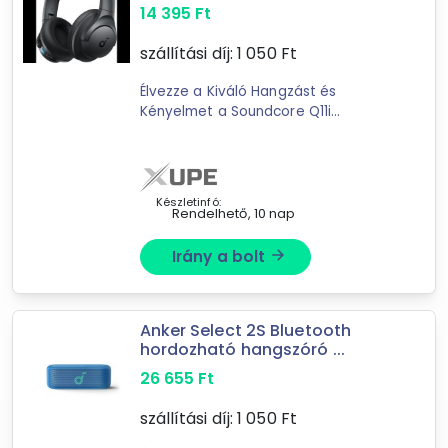
14 395
Ft
szállítási díj:
1 050
Ft
Élvezze a Kiváló Hangzást és
Kényelmet a Soundcore Q11i
FejhallgatóvalA Soundcore Q11i
fejhallgató a zene szerelmeseinek
Forgalmazók
készült; akik kiváló minőségű
XuPe.hu
hangzást és ...
Készletinfó:
mostelado.hu
Rendelhető, 10 nap
TippÁruház
Marketworld webáruház
Irány a bolt
arrow_forward
WPOWER webshop
KütyüFutár Webáruház
Rufusz Computer
Anker Select 2S Bluetooth
hordozható hangszóró ...
26 655
Ft
szállítási díj:
1 050
Ft