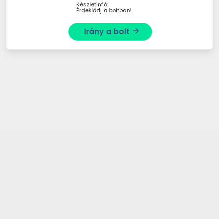
Készletinfó:
Érdeklődj a boltban!
Irány a bolt
arrow_forward