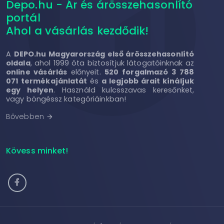
Depo.hu - Ár és árösszehasonlító
portál
Ahol a vásárlás kezdődik!
A
DEPO.hu Magyarország első árösszehasonlító
oldala
, ahol 1999 óta biztosítjuk látogatóinknak az
online vásárlás
előnyeit.
520 forgalmazó 3 788
071 termékajánlatát
és
a legjobb árait kínáljuk
egy helyen
. Használd kulcsszavas keresőnket,
vagy böngéssz kategóriáinkban!
Bővebben
arrow_forward
Kövess minket!