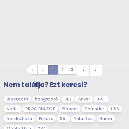
1
2
3
first_page
navigate_before
navigate_next
last_page
Nem találja? Ezt keresi?
Bluetooth
hangszóró
JBL
Anker
JVC
Nedis
PROCONNECT
Pioneer
Defender
USB
hordozható
Fekete
SAL
Rebeltec
Hama
Manhattan
XW