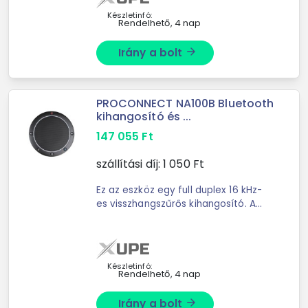
...
Készletinfó:
Rendelhető, 4 nap
Irány a bolt
arrow_forward
PROCONNECT NA100B Bluetooth
kihangosító és ...
147 055
Ft
szállítási díj:
1 050
Ft
Ez az eszköz egy full duplex 16 kHz-
es visszhangszűrős kihangosító. A
készülék hatósugara 3 méteres
távolságig a legoptimálisabb, ezáltal
ideális egyszemélyes és ...
Készletinfó:
Rendelhető, 4 nap
Irány a bolt
arrow_forward