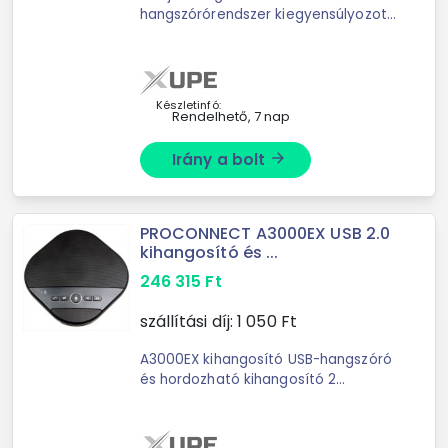
hangszórórendszer kiegyensúlyozott
akusztikát és még jobb basszust
kínál egy kompakt
mélyhangsugárzóval.
Csatlakoztasson bármely eszközt a
Készletinfó:
...
Rendelhető, 7 nap
Irány a bolt
arrow_forward
PROCONNECT A3000EX USB 2.0
kihangosító és ...
246 315
Ft
szállítási díj:
1 050
Ft
A3000EX kihangosító USB-hangszóró
és hordozható kihangosító 2
kiegészítő mikrofonnal nagy
konferenciatermekhez A készülék
hatósugara 5 méteres távolságig a