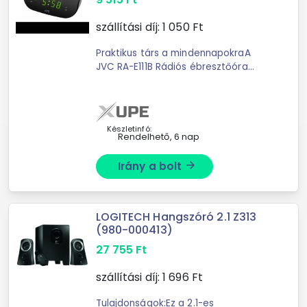
szállítási díj:
1 050
Ft
Praktikus társ a mindennapokraA
JVC RA-E111B Rádiós ébresztőóra
megbízhatóan felébreszti majd.
Ébresztés hanggal ,vagy előre
beállított rádió csatornával. A ...
Készletinfó:
Rendelhető, 6 nap
Irány a bolt
arrow_forward
LOGITECH Hangszóró 2.1 Z313
(980-000413)
27 755
Ft
szállítási díj:
1 696
Ft
Tulajdonságok:Ez a 2.1-es