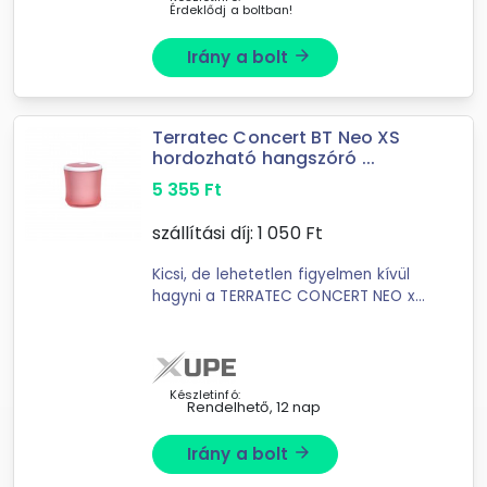
Érdeklődj a boltban!
Irány a bolt
arrow_forward
Terratec Concert BT Neo XS
hordozható hangszóró ...
5 355
Ft
szállítási díj:
1 050
Ft
Kicsi, de lehetetlen figyelmen kívül
hagyni a TERRATEC CONCERT NEO x-
t. A látványos neon színekben
pompázó 260 g-os kis doboz
biztosítja a szórakozást útközben. A
...
Készletinfó:
Rendelhető, 12 nap
Irány a bolt
arrow_forward