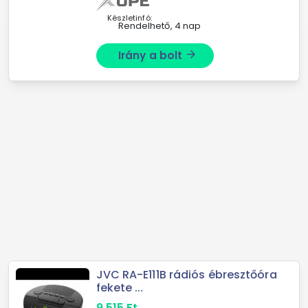
Készletinfó:
Rendelhető, 4 nap
Irány a bolt
arrow_forward
JVC RA-E111B rádiós ébresztőóra
fekete ...
9 515
Ft