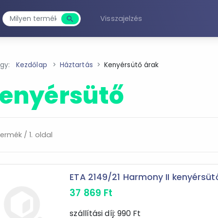
Visszajelzés
search
Keresés
agy:
Kezdőlap
Háztartás
Kenyérsütő árak
enyérsütő
ermék / 1. oldal
ETA 2149/21 Harmony II kenyérsüt
37 869
Ft
szállítási díj:
990
Ft