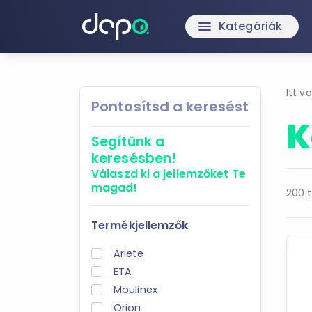
Kategóriák
menu
Itt v
Pontosítsd a keresést
K
Segítünk a
keresésben!
Válaszd ki a jellemzőket
Te
magad!
200 t
Termékjellemzők
Ariete
ETA
Moulinex
Orion