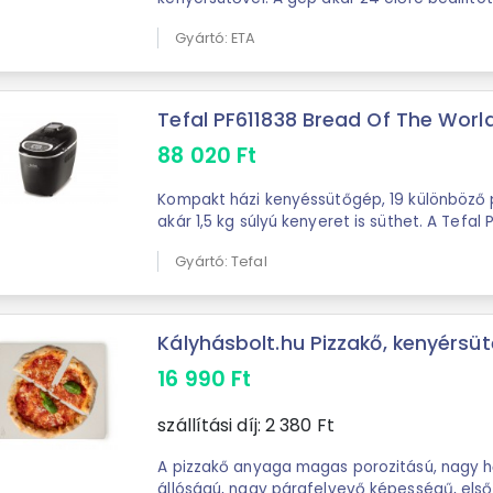
beleértve a különféle kenyérfajtákhoz, ...
Gyártó: ETA
Tefal PF611838 Bread Of The Worl
88 020
Ft
Kompakt házi kenyéssütőgép, 19 különböző
akár 1,5 kg súlyú kenyeret is süthet. A Tefal
akármilyen házi kenyérsütő. A legfelsőbb ...
Gyártó: Tefal
Kályhásbolt.hu Pizzakő, kenyérsütő 
16 990
Ft
szállítási díj:
2 380
Ft
A pizzakő anyaga magas porozitású, nagy h
állóságú, nagy párafelvevő képességű, első 