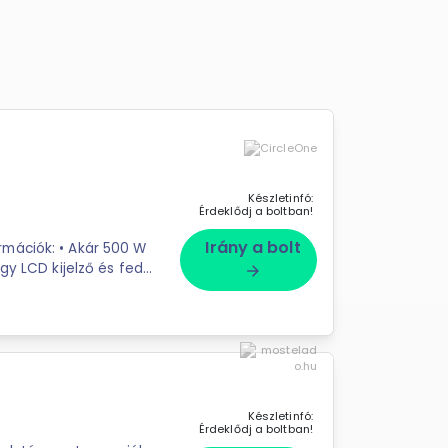
Készletinfó:
Érdeklődj a boltban!
Irány a bolt
gy LCD kijelző és fedél
arrow_forward
Készletinfó:
Érdeklődj a boltban!