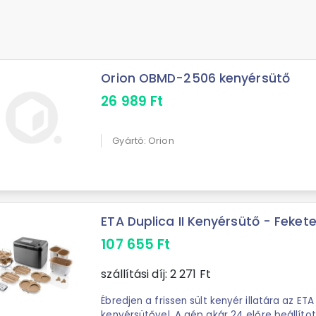
Orion OBMD-2506 kenyérsütő
26 989
Ft
Gyártó: Orion
ETA Duplica II Kenyérsütő - Fekete 
107 655
Ft
szállítási díj:
2 271
Ft
Ébredjen a frissen sült kenyér illatára az ETA 
kenyérsütővel. A gép akár 24 előre beállítot