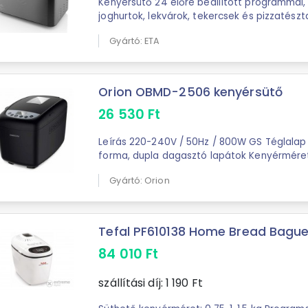
Kenyérsütő 24 előre beállított programmal,
joghurtok, lekvárok, tekercsek és pizzatészt
kenyér illata É
Gyártó: ETA
Orion OBMD-2506 kenyérsütő
26 530
Ft
Leírás 220-240V / 50Hz / 800W GS Téglalap alakú kenyérsütő
forma, dupla dagasztó lapátok Kenyérméret: 2,0-2,5 fontFunkciók:
alap kenyér, teljes kiőrlésű ...
Gyártó: Orion
Tefal PF610138 Home Bread Baguet
84 010
Ft
szállítási díj:
1 190
Ft