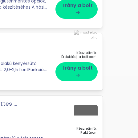
 gluténmentes opciók,
Irány a bolt
a készítéséhez A házi
arrow_forward
Készletinfó:
Érdeklődj a boltban!
Irány a bolt
arrow_forward
tes ...
Készletinfó:
Raktáron