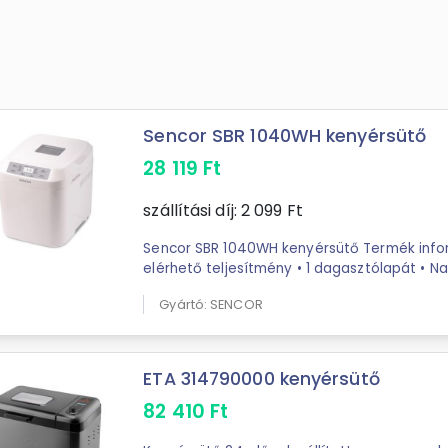
Sencor SBR 1040WH kenyérsütő
28 119
Ft
szállítási díj:
2 099
Ft
Sencor SBR 1040WH kenyérsütő Termék információk: • Akár 500 W
elérhető teljesítmény • 1 dagasztólapát • Na
kémlelő nyílással • ...
Gyártó: SENCOR
ETA 314790000 kenyérsütő
82 410
Ft