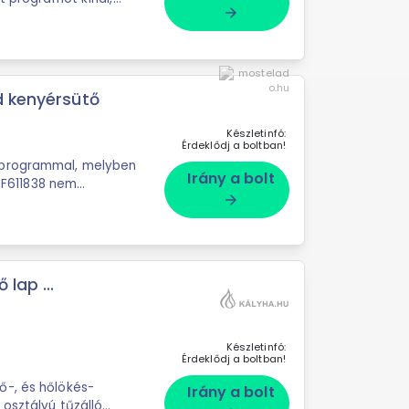
arrow_forward
d kenyérsütő
Készletinfó:
Érdeklődj a boltban!
 programmal, melyben
Irány a bolt
 PF611838 nem
arrow_forward
lap ...
Készletinfó:
Érdeklődj a boltban!
ő-, és hőlökés-
Irány a bolt
osztályú tűzálló