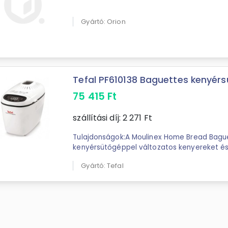
Gyártó: Orion
Tefal PF610138 Baguettes kenyérsü
75 415
Ft
szállítási díj:
2 271
Ft
Tulajdonságok:A Moulinex Home Bread Bagu
kenyérsütőgéppel változatos kenyereket és
házilag! ...
Gyártó: Tefal