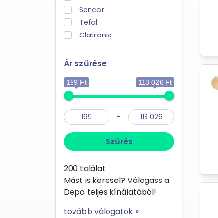
Sencor
Tefal
Clatronic
Ár szűrése
199 Ft
113 026 Ft
-
Szűrés
200
találat
Mást is keresel? Válogass a
Depo teljes kínálatából!
tovább válogatok »