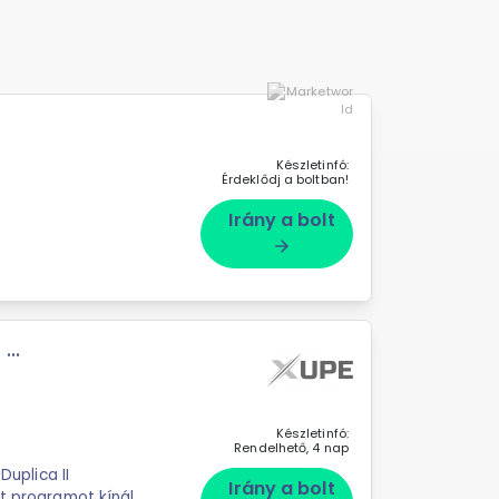
Készletinfó:
Érdeklődj a boltban!
Irány a bolt
arrow_forward
...
Készletinfó:
Rendelhető, 4 nap
Duplica II
Irány a bolt
t programot kínál,