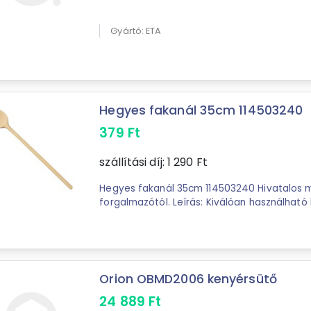
Gyártó: ETA
Hegyes fakanál 35cm 114503240
379
Ft
szállítási díj:
1 290
Ft
Hegyes fakanál 35cm 114503240 Hivatalos magyarországi
forgalmazótól. Leírás: Kiválóan használható konyhai eszköz
sütéshez, főzéshez a konyhában vagy szabad
Orion OBMD2006 kenyérsütő
24 889
Ft