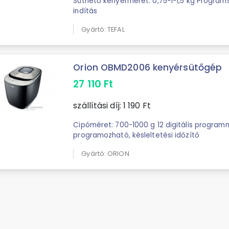
Süthető kenyérméret: 0,75-1-1,5 kg Programszám: 16 Ké
indítás
Gyártó: TEFAL
Orion OBMD2006 kenyérsütőgép
27 110
Ft
szállítási díj:
1 190
Ft
Cipóméret: 700-1000 g 12 digitális programm
programozható, késleltetési időzítő
Gyártó: ORION