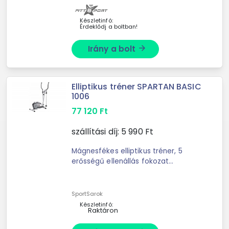
Garancia: 36 ...
Készletinfó:
Érdeklődj a boltban!
Irány a bolt
arrow_forward
Elliptikus tréner SPARTAN BASIC
1006
77 120
Ft
szállítási díj:
5 990
Ft
Mágnesfékes elliptikus tréner, 5
erősségű ellenállás fokozat
(manuálisan állítható), 6 funkciós
LDC kijelzős komputer (idő,
sebesség, megtett út, ...
SportSarok
Készletinfó:
Raktáron