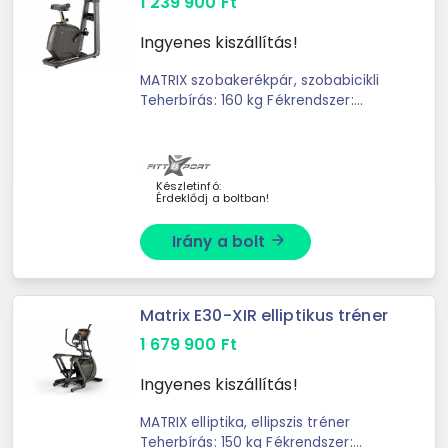
1 239 900
Ft
Ingyenes kiszállítás!
MATRIX szobakerékpár, szobabicikli
Teherbírás: 160 kg Fékrendszer:
Mágneses Terhelésállítás:
Motorvezérelt Lendkerék súly: 11 kg
Edzésprogramok: ...
Készletinfó:
Érdeklődj a boltban!
Irány a bolt
arrow_forward
Matrix E30-XIR elliptikus tréner
1 679 900
Ft
Ingyenes kiszállítás!
MATRIX elliptika, ellipszis tréner
Teherbírás: 150 kg Fékrendszer: