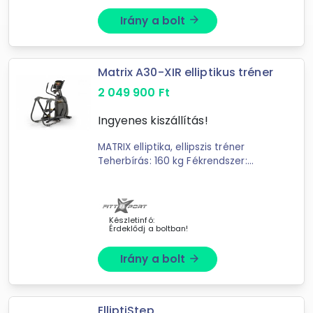
Irány a bolt
arrow_forward
Matrix A30-XIR elliptikus tréner
2 049 900
Ft
Ingyenes kiszállítás!
MATRIX elliptika, ellipszis tréner
Teherbírás: 160 kg Fékrendszer:
Mágneses Terhelésállítás:
Motorvezérelt Lendkerék súly: 14 kg
Garancia: 36 ...
Készletinfó:
Érdeklődj a boltban!
Irány a bolt
arrow_forward
ElliptiStep