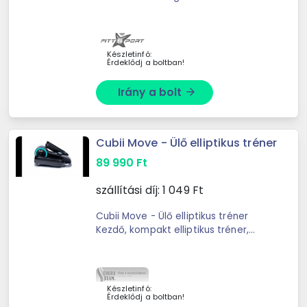
Mágneses Terhelésállítás:
Motorvezérelt Lendkerék súly: 11 kg
Garancia: 36 ...
Készletinfó:
Érdeklődj a boltban!
Irány a bolt
arrow_forward
Cubii Move - Ülő elliptikus tréner
89 990
Ft
szállítási díj:
1 049
Ft
Cubii Move - Ülő elliptikus tréner
Kezdő, kompakt elliptikus tréner,
amelynek célja, hogy segítsen
megtenni az első lépést az
egészséghez vezető úton. Alacsony
...
Készletinfó:
Érdeklődj a boltban!