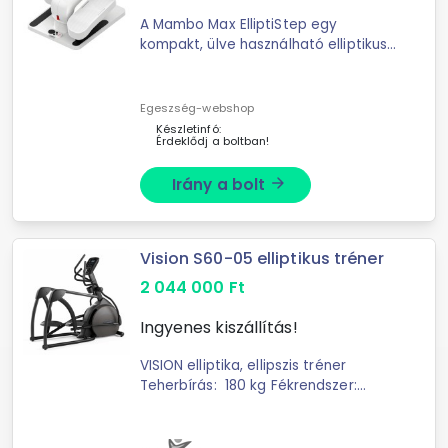
A Mambo Max ElliptiStep egy
kompakt, ülve használható elliptikus
tréner. Elektromágneses
működésével ideális otthoni, irodai
vagy rehabilitációs célú használatra.
Egeszség-webshop
A ...
Készletinfó:
Érdeklődj a boltban!
Irány a bolt
arrow_forward
Vision S60-05 elliptikus tréner
2 044 000
Ft
Ingyenes kiszállítás!
VISION elliptika, ellipszis tréner
Teherbírás: 180 kg Fékrendszer:
Mágneses Terhelésállítás:
Motorvezérelt Lendkerék súly: 11 kg
...