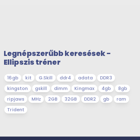
Legnépszerűbb keresések -
Ellipszis tréner
16gb
kit
G.Skill
ddr4
adata
DDR3
kingston
gskill
dimm
Kingmax
4gb
8gb
ripjaws
MHz
2GB
32GB
DDR2
gb
ram
Trident