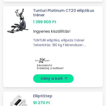
Tunturi Platinum CT20 elliptikus
tréner
1 399 900
Ft
Ingyenes kiszállítás!
TUNTURI elliptika, ellipszis tréner
Teherbírás: 180 kg Fékrendszer:
Mágneses Terhelésállítás:
Motorvezérelt Lendkerék súly: 40 kg
Edzésprogramok: ...
Készletinfó:
Érdeklődj a boltban!
Irány a bolt
arrow_forward
ElliptiStep
91 270
Ft