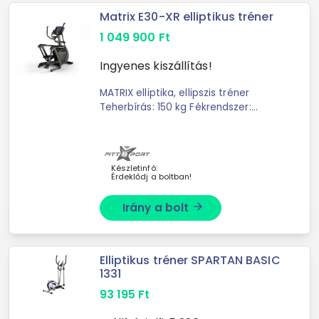
Matrix E30-XR elliptikus tréner
1 049 900
Ft
Ingyenes kiszállítás!
MATRIX elliptika, ellipszis tréner
Teherbírás: 150 kg Fékrendszer:
Mágneses Terhelésállítás:
Motorvezérelt Lendkerék súly: 11 kg
Garancia: 36 ...
Készletinfó:
Érdeklődj a boltban!
Irány a bolt
arrow_forward
Elliptikus tréner SPARTAN BASIC
1331
93 195
Ft