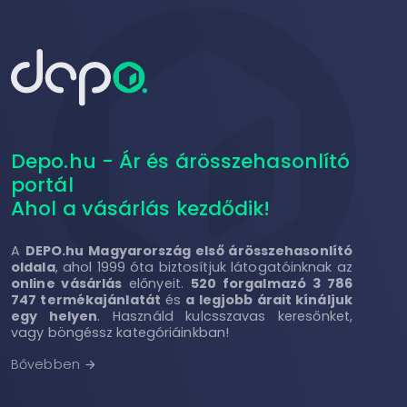
Depo.hu - Ár és árösszehasonlító
portál
Ahol a vásárlás kezdődik!
A
DEPO.hu Magyarország első árösszehasonlító
oldala
, ahol 1999 óta biztosítjuk látogatóinknak az
online vásárlás
előnyeit.
520 forgalmazó 3 786
747 termékajánlatát
és
a legjobb árait kínáljuk
egy helyen
. Használd kulcsszavas keresőnket,
vagy böngéssz kategóriáinkban!
Bővebben
arrow_forward