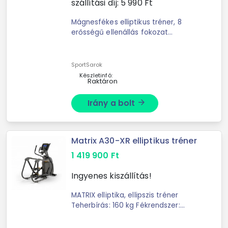
szállítási díj:
5 990
Ft
Mágnesfékes elliptikus tréner, 8
erősségű ellenállás fokozat
(manuálisan állítható), sok funkciós
LDC kijelzős komputer (idő,
sebesség, megtett út, ...
SportSarok
Készletinfó:
Raktáron
Irány a bolt
arrow_forward
Matrix A30-XR elliptikus tréner
1 419 900
Ft
Ingyenes kiszállítás!
MATRIX elliptika, ellipszis tréner
Teherbírás: 160 kg Fékrendszer:
Mágneses Terhelésállítás:
Motorvezérelt Lendkerék súly: 14 kg