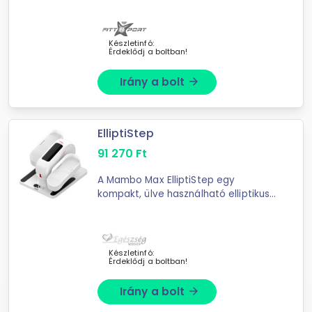
Motorvezérelt Lendkerék súly: 7 kg
Edzésprogramok: ...
Készletinfó:
Érdeklődj a boltban!
Irány a bolt
arrow_forward
ElliptiStep
91 270
Ft
A Mambo Max ElliptiStep egy
kompakt, ülve használható elliptikus
tréner. Elektromágneses
működésével ideális otthoni, irodai
vagy rehabilitációs célú használatra.
A ...
Készletinfó:
Érdeklődj a boltban!
Irány a bolt
arrow_forward