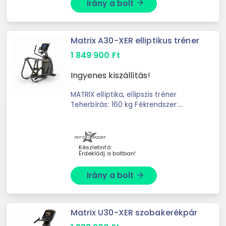
Irány a bolt
arrow_forward
Matrix A30-XER elliptikus tréner
1 849 900
Ft
Ingyenes kiszállítás!
MATRIX elliptika, ellipszis tréner
Teherbírás: 160 kg Fékrendszer:
Mágneses Terhelésállítás:
Motorvezérelt Lendkerék súly: 14 kg
Garancia: 36 ...
Készletinfó:
Érdeklődj a boltban!
Irány a bolt
arrow_forward
Matrix U30-XER szobakerékpár