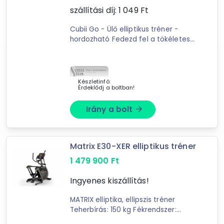
szállítási díj:
1 049
Ft
19
találat
Mást is keresel? Válogass a Depo teljes
Cubii Go - Ülő elliptikus tréner -
hordozható Fedezd fel a tökéletes
kínálatából!
megoldást az egészségére és
jólétére a Cubii Go ülő elliptikus
tovább válogatok »
tréner segítségével. Akár ...
Készletinfó:
Érdeklődj a boltban!
Irány a bolt
arrow_forward
Matrix E30-XER elliptikus tréner
1 479 900
Ft
Ingyenes kiszállítás!
MATRIX elliptika, ellipszis tréner
Teherbírás: 150 kg Fékrendszer:
Mágneses Terhelésállítás: