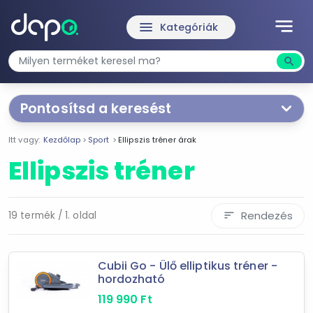
notes
menu
Kategóriák
search
Kere
Pontosítsd a keresést
Segítünk a keresésben!
Itt vagy:
Kezdőlap
Sport
Ellipszis tréner árak
Válaszd ki a jellemzőket
Te magad!
Ellipszis tréner
Ár szűrése
77 120 Ft
2 049 900 Ft
Rendezés
19 termék / 1. oldal
sort
-
Cubii Go - Ülő elliptikus tréner -
hordozható
Szűrés
119 990
Ft