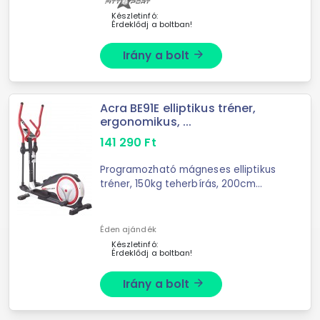
Készletinfó:
Érdeklődj a boltban!
Irány a bolt
arrow_forward
Acra BE91E elliptikus tréner,
ergonomikus, ...
141 290
Ft
Programozható mágneses elliptikus
tréner, 150kg teherbírás, 200cm
ajánlott magasság, 8 ellenállási
fokozat, 9kg lendkerék, állítható
lépéshossz 36-42cm, Scan ...
Éden ajándék
Készletinfó:
Érdeklődj a boltban!
Irány a bolt
arrow_forward