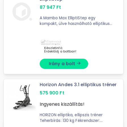
87 947
Ft
A Mambo Max ElliptiStep egy
kompakt, ülve használható elliptikus
tréner. Elektromágneses
működésével ideális otthoni, irodai
vagy rehabilitációs célú használatra.
Készletinfó:
Érdeklődj a boltban!
Irány a bolt
arrow_forward
Horizon Andes 3.1 elliptikus tréner
575 900
Ft
Ingyenes kiszállítás!
HORIZON elliptika, ellipszis tréner
Teherbírás: 130 kg Fékrendszer:
Mágneses Terhelésállítás: