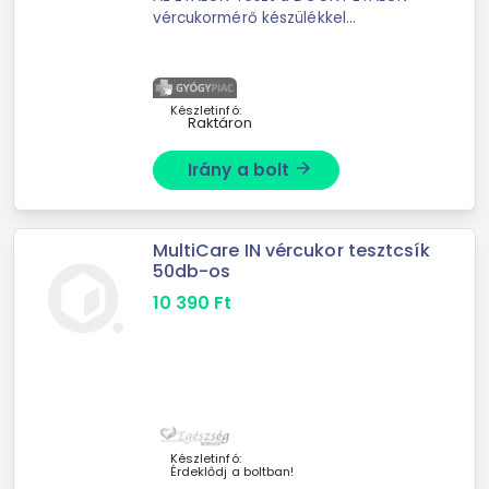
vércukormérő készülékkel
kompatibilis vércukor
önellenőrzésére szolgáló tesztcsík. A
méréshez csupán 0,6 µl
vérmennyiségre van szüks?
Készletinfó:
Raktáron
Irány a bolt
arrow_forward
MultiCare IN vércukor tesztcsík
50db-os
10 390
Ft
Készletinfó:
Érdeklődj a boltban!