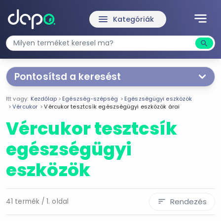
notes
menu
Kategóriák
search
Kere
Pontosítsd a keresést
Segítünk a keresésben!
Itt vagy:
Kezdőlap
Egészség-szépség
Egészségügyi eszközök
Válaszd ki a jellemzőket
Te magad!
Vércukor
Vércukor tesztcsík egészségügyi eszközök árai
Vércukor tesztcsík
Termékjellemzők
egészségügyi
Vércukor tesztcsík
eszközök
Vérvételi lándzsa
Ár szűrése
Rendezés
41 termék / 1. oldal
sort
1 990 Ft
23 043 Ft