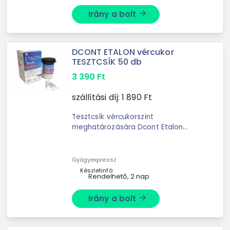
Irány a bolt
arrow_forward
DCONT ETALON vércukor
TESZTCSÍK 50 db
3 390
Ft
szállítási díj:
1 890
Ft
Tesztcsík vércukorszint
meghatározására Dcont Etalon
készülékhez. 50 db/csomag
Gyógyexpressz
Készletinfó:
Rendelhető, 2 nap
Irány a bolt
arrow_forward