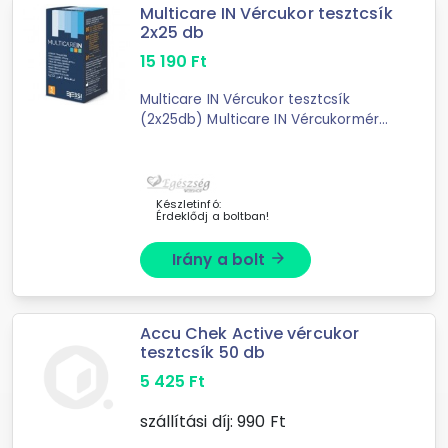
Multicare IN Vércukor tesztcsík
2x25 db
15 190
Ft
Multicare IN Vércukor tesztcsík
(2x25db) Multicare IN Vércukormérő
tesztcsík 2x25db-os Az új Multicare,
azaz a Multicare IN készülékbe ...
Készletinfó:
Érdeklődj a boltban!
Irány a bolt
arrow_forward
Accu Chek Active vércukor
tesztcsík 50 db
5 425
Ft
szállítási díj:
990
Ft