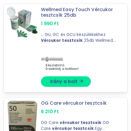
Wellmed Easy Touch Vércukor
tesztcsík 25db
-
1 990
Ft
Szűrés
... GU, GC és GCU készülékekhez
Vércukor
tesztcsík
25db Wellmed
41
találat
Easy Touch GU, GC és GCU
készülékekhez
Vércukor
tesztcsík
Mást is keresel? Válogass a Depo teljes
Kiszerelés: 25dbKódkulcs mellékelve
kínálatából!
mindegyik dobozhoz ...
Készletinfó:
Érdeklődj a boltban!
tovább válogatok »
Irány a bolt
arrow_forward
OG Care vércukor tesztcsík
6 210
Ft
OG Care
vércukor
tesztcsík
OG
Care
vércukor
tesztcsík
Egy