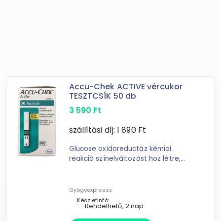
Accu-Chek ACTIVE vércukor
TESZTCSÍK 50 db
3 590
Ft
szállítási díj:
1 890
Ft
Glucose oxidoreductáz kémiai
reakció színelváltozást hoz létre,
amelyet a Accu-Chek Active
vércukormérő kész
Gyógyexpressz
Készletinfó:
Rendelhető, 2 nap