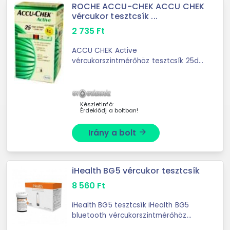
ROCHE ACCU-CHEK ACCU CHEK
vércukor tesztcsík ...
2 735
Ft
ACCU CHEK Active
vércukorszintmérőhöz tesztcsík 25db
ACCU CHEK Active
vércukorszintmérőhöz tesztcsík 25db
Vércukorszintmérő tesztcsík Accu
Chek Active készülékhez
Készletinfó:
Érdeklődj a boltban!
vércukorszint m
Irány a bolt
arrow_forward
iHealth BG5 vércukor tesztcsík
8 560
Ft
iHealth BG5 tesztcsík iHealth BG5
bluetooth vércukorszintmérőhöz
tesztcsík -50db A iHealth BG5