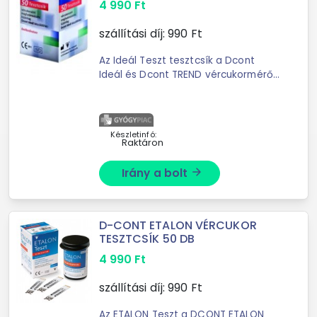
4 990
Ft
szállítási díj:
990
Ft
Az Ideál Teszt tesztcsík a Dcont
Ideál és Dcont TREND vércukormérő
készülékekkel használható vércukor
önellenőrzésre.Műszaki
adatok:Mérési tartomány: 0,6-33,3 ...
Készletinfó:
Raktáron
Irány a bolt
arrow_forward
D-CONT ETALON VÉRCUKOR
TESZTCSÍK 50 DB
4 990
Ft
szállítási díj:
990
Ft
Az ETALON Teszt a DCONT ETALON