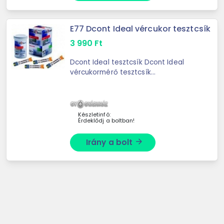
E77 Dcont Ideal vércukor tesztcsík
3 990
Ft
Dcont Ideal tesztcsík Dcont Ideal
vércukormérő tesztcsík
Alkalmazható a következő
készülékekhez: Dcont Ideál, Dcont
TrendTesztcsík kvantitatív
vércukorméréshez ...
Készletinfó:
Érdeklődj a boltban!
Irány a bolt
arrow_forward