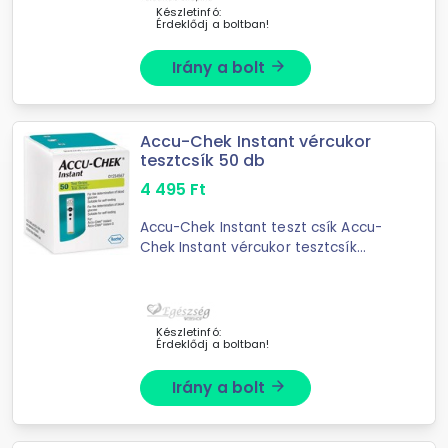
Chek ...
Készletinfó:
Érdeklődj a boltban!
Irány a bolt
arrow_forward
Accu-Chek Instant vércukor
tesztcsík 50 db
4 495
Ft
Accu-Chek Instant teszt csík Accu-
Chek Instant vércukor tesztcsík
(50db) Accu-Chek Instant tesztcsík
50db. Az Accu-Chek Instant
vércukormérővel használt Accu-
Chek ...
Készletinfó:
Érdeklődj a boltban!
Irány a bolt
arrow_forward