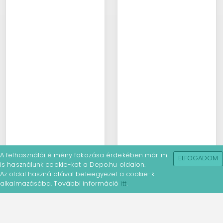
A felhasználói élmény fokozása érdekében már mi
ELFOGADOM
is használunk cookie-kat a Depo.hu oldalon.
Az oldal használatával beleegyezel a cookie-k
alkalmazásába. További információ
itt
.