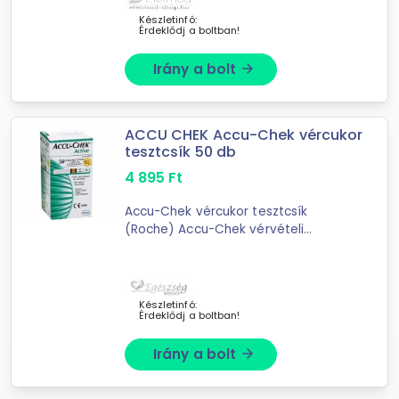
Készletinfó:
Érdeklődj a boltban!
Irány a bolt
arrow_forward
ACCU CHEK Accu-Chek vércukor
tesztcsík 50 db
4 895
Ft
Accu-Chek vércukor tesztcsík
(Roche) Accu-Chek vérvételi
tesztcsík 50-esVérvételi tesztcsík
Accu-Chek Active készülékhez.
Készletinfó:
Érdeklődj a boltban!
Irány a bolt
arrow_forward