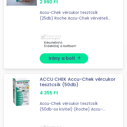
2 990
Ft
Accu-Chek vércukor tesztcsík
(25db) Roche Accu-Chek vérvételi
tesztcsík 25-ösVérvételi tesztcsík
Accu-Chek Active készülékhez.
Készletinfó:
Érdeklődj a boltban!
Irány a bolt
arrow_forward
ACCU CHEK Accu-Chek vércukor
tesztcsík (50db)
4 355
Ft
Accu-Chek vércukor tesztcsík
(50db-os kivitel) (Roche) Accu-
Chek vérvételi tesztcsík 50-
esVérvételi tesztcsík Accu-Chek
Active készülékhez.