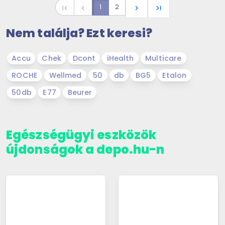
1
2
first_page
navigate_before
navigate_next
last_page
Nem találja? Ezt keresi?
Accu
Chek
Dcont
iHealth
Multicare
ROCHE
Wellmed
50
db
BG5
Etalon
50db
E77
Beurer
Egészségügyi eszközök
újdonságok a depo.hu-n