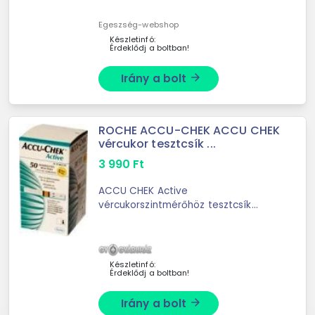
vércukormérő tesztcsík iPhone, iPad
és iPod touch
Egeszség-webshop
készülékekhez.Csomag tartalma:
Készletinfó:
Érdeklődj a boltban!
Irány a bolt
arrow_forward
ROCHE ACCU-CHEK ACCU CHEK
vércukor tesztcsík ...
3 990
Ft
ACCU CHEK Active
vércukorszintmérőhöz tesztcsík
50db ACCU CHEK Active
vércukorszintmérőhöz tesztcsík
50dbAlkalmas: ACCU CHEK ACTIVE
készülékhezKiszerelés : 50db-os
Készletinfó:
Érdeklődj a boltban!
Irány a bolt
arrow_forward