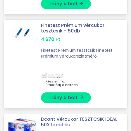
Irány a bolt
arrow_forward
Finetest Prémium vércukor
tesztcsík - 50db
4 670
Ft
Finetest Prémium tesztcsík Finetest
Prémium vércukorszintmérő
tesztcsík - 50db A Finetest Auto-
coding Tesztcsíkok a Finetest Auto-
coding ...
Készletinfó:
Érdeklődj a boltban!
Irány a bolt
arrow_forward
Dcont Vércukor TESZTCSIK IDEAL
50X Ideál és ...