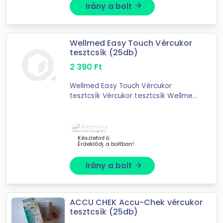
Irány a bolt
arrow_forward
Wellmed Easy Touch Vércukor
tesztcsík (25db)
2 390
Ft
Wellmed Easy Touch Vércukor
tesztcsík Vércukor tesztcsík Wellmed
Easy Touch GU, GC és GCU
készülékekhez 25 db-os kiszerelés.
Vércukor tesztcsík Wellmed Easy
Touch készülékhez. ...
Készletinfó:
Érdeklődj a boltban!
Irány a bolt
arrow_forward
ACCU CHEK Accu-Chek vércukor
tesztcsík (25db)