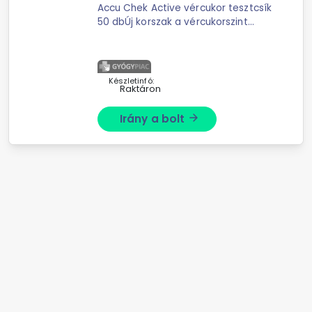
Accu Chek Active vércukor tesztcsík
50 dbÚj korszak a vércukorszint
mérésében !Közelebb a klinikai
laboreredményhez!50 db tesztcsík
az Accu-Chek® Active készülékek
három ...
Készletinfó:
Raktáron
Irány a bolt
arrow_forward