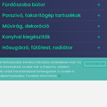
Fürdőszoba bútor
Porszívó, takarítógép tartozékok
Művirág, dekoráció
Konyhai kiegészítők
Hősugárzó, fűtőtest, radiátor
A felhasználói élmény fokozása érdekében már mi
ELFOGADOM
is használunk cookie-kat a Depo.hu oldalon.
Az oldal használatával beleegyezel a cookie-k
alkalmazásába. További információ
itt
.
Depo.hu - Ár és árösszehasonlító
portál