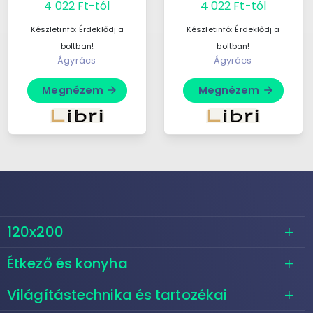
4 022 Ft-tól
4 022 Ft-tól
Cruauté6. Time
Cruauté6. Time
Thieves7. Black Light8.
Thieves7. Black Light8.
Készletinfó:
Érdeklődj a
Készletinfó:
Érdeklődj a
...
...
boltban!
boltban!
Ágyrács
Ágyrács
Megnézem
Megnézem
arrow_forward
arrow_forward
120x200
Étkező és konyha
Világítástechnika és tartozékai