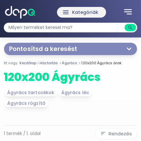
notes
menu
Kategóriák
search
Kere
Pontosítsd a keresést
Segítünk a keresésben!
Itt vagy:
Kezdőlap
Háztartás
Ágyrács
120x200 Ágyrács árak
Válaszd ki a jellemzőket
Te magad!
120x200 Ágyrács
Termékjellemzők
Ágyrács tartozékok
Ágyrács léc
120x200
Ágyrács rögzítő
Ár szűrése
26 900 Ft
26 900 Ft
Rendezés
1 termék / 1. oldal
sort