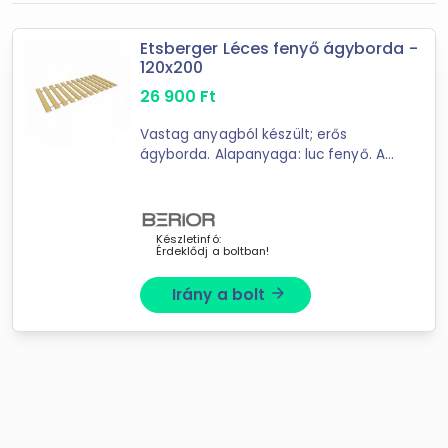
-
Etsberger Léces fenyő ágyborda -
120x200
Szűrés
26 900
Ft
1
találat
Vastag anyagból készült; erős
Mást is keresel? Válogass a Depo teljes
ágyborda. Alapanyaga: luc fenyő. A
2 méteres hosszban 12 db léc
kínálatából!
található.Méretek: - bordavastagság
2 cm; - szélesség 10 cm.
tovább válogatok »
Készletinfó:
Érdeklődj a boltban!
Irány a bolt
arrow_forward