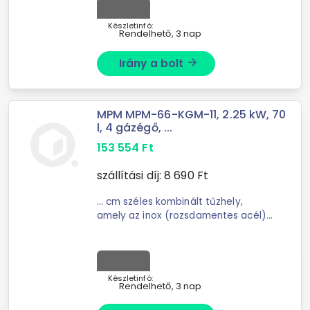
sütő világítása pedig jobban
irányítja ...
Készletinfó:
Rendelhető, 3 nap
Irány a bolt
arrow_forward
MPM MPM-66-KGM-11, 2.25 kW, 70
l, 4 gázégő, ...
153 554
Ft
szállítási díj:
8 690
Ft
... cm széles kombinált tűzhely,
amely az inox (rozsdamentes acél)
felületet fekete üveg elemekkel
ötvözi. A gázfőzőlap és a nagy
kapacitású elektromos ...
Készletinfó:
Rendelhető, 3 nap