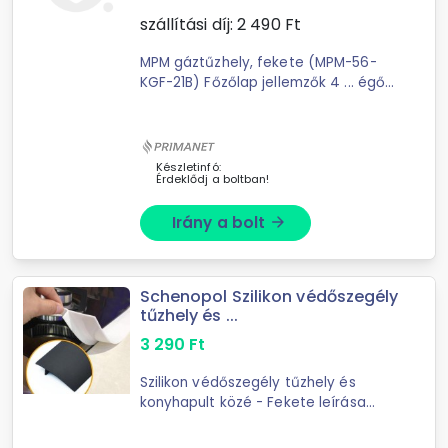
szállítási díj:
2 490
Ft
MPM gáztűzhely, fekete (MPM-56-
KGF-21B) Főzőlap jellemzők 4 ... égő:
3,00 kW 2 részes rostély Főzőlap
tető Fekete kivitel G20 földgáz
kompatibilis LPG átalakító készlet
(fúvókák, ...
Készletinfó:
Érdeklődj a boltban!
Irány a bolt
arrow_forward
Schenopol Szilikon védőszegély
tűzhely és ...
3 290
Ft
Szilikon védőszegély tűzhely és
konyhapult közé - Fekete leírása
Tippelj, melyik a konyha
legalattomosabb szeglete?