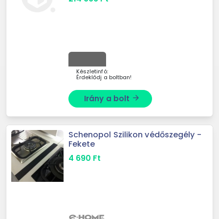
Készletinfó:
Érdeklődj a boltban!
Irány a bolt
arrow_forward
Schenopol Szilikon védőszegély -
Fekete
4 690
Ft