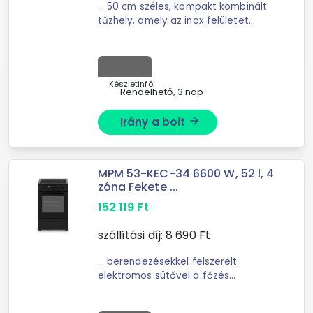
... 50 cm széles, kompakt kombinált
tűzhely, amely az inox felületet
fekete üveg elemekkel kombinálja.
Ideális választás kisebb konyhákba,
ahol a gázfőzés ...
Készletinfó:
Rendelhető, 3 nap
Irány a bolt
arrow_forward
MPM 53-KEC-34 6600 W, 52 l, 4
zóna Fekete ...
152 119
Ft
szállítási díj:
8 690
Ft
... berendezésekkel felszerelt
elektromos sütővel a főzés
élvezetté válik. Az elegáns fekete
zománcozott előlap stílust ad, a