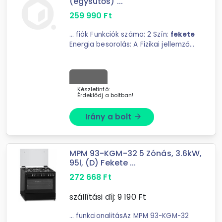
(egysütős) ...
259 990
Ft
... fiók Funkciók száma: 2 Szín:
fekete
Energia besorolás: A Fizikai jellemzők:
... Modern, de klasszikus megjelenésű,
matt
fekete
felülettel, teljes
üvegajtóval, könnyen tisztítható ...
Készletinfó:
Érdeklődj a boltban!
Irány a bolt
arrow_forward
MPM 93-KGM-32 5 Zónás, 3.6kW,
95l, (D) Fekete ...
272 668
Ft
szállítási díj:
9 190
Ft
... funkcionalitásAz MPM 93-KGM-32