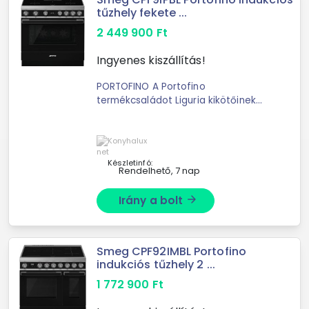
tűzhely fekete ...
2 449 900
Ft
Ingyenes kiszállítás!
PORTOFINO A Portofino
termékcsaládot Liguria kikötőinek
mediterrán árnyalatai ihlették, így
nem csoda, hogy olaszos romantikát
és boldogságot hoz a konyhába. EGY
DESIGN, AMI MINDEN ...
Készletinfó:
Rendelhető, 7 nap
Irány a bolt
arrow_forward
Smeg CPF92IMBL Portofino
indukciós tűzhely 2 ...
1 772 900
Ft