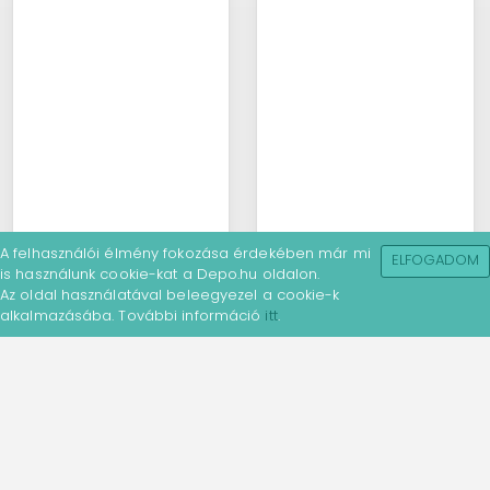
A felhasználói élmény fokozása érdekében már mi
ELFOGADOM
is használunk cookie-kat a Depo.hu oldalon.
Az oldal használatával beleegyezel a cookie-k
alkalmazásába. További információ
itt
.