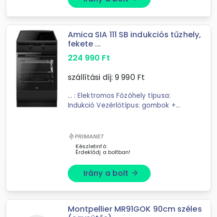
Amica SIA 111 SB indukciós tűzhely,
fekete ...
224 990
Ft
szállítási díj:
9 990
Ft
... : Elektromos Főzőhely típusa:
Indukció Vezérlőtípus: gombok +
gombok Tisztítás: Gőztisztítás Szín:
Fekete
matt Hideg ajtó (3 réteg)
Igen Booster 4 Forró levegő ...
Készletinfó:
Érdeklődj a boltban!
Irány a bolt
arrow_forward
Montpellier MR91GOK 90cm széles