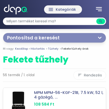
notes
menu
Kategóriák
search
Kere
Pontosítsd a keresést
Segítünk a keresésben!
Itt vagy:
Kezdőlap
Háztartás
Tűzhely
Fekete tűzhely árak
Válaszd ki a jellemzőket
Te magad!
Fekete tűzhely
Termékjellemzők
Elektromos tűzhely
Rendezés
56 termék / 1. oldal
sort
Gáztűzhely
Kombinált tűzhely
MPM MPM-56-KGF-21B, 7.5 kW, 52 l,
Fehér
4 gázégő, ...
Fekete
108 584
Ft
Mora