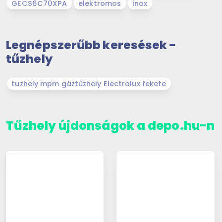
GECS6C70XPA
elektromos
inox
Legnépszerűbb keresések -
tűzhely
tuzhely mpm gáztűzhely Electrolux fekete
Tűzhely újdonságok a depo.hu-n