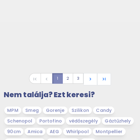
1
2
3
first_page
navigate_before
navigate_next
last_page
Nem találja? Ezt keresi?
MPM
Smeg
Gorenje
Szilikon
Candy
Schenopol
Portofino
védőszegély
Gáztűzhely
90cm
Amica
AEG
Whirlpool
Montpellier