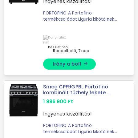
Ingyenes kiszállítás!
PORTOFINO A Portofino
termékcsaládot Liguria kikötőinek
mediterrán árnyalatai ihlették, így
nem csoda, hogy olaszos romantikát
és boldogságot hoz a konyhába. EGY
DESIGN, AMI MINDEN ...
Készletinfó:
Rendelhető, 7 nap
Irány a bolt
arrow_forward
Smeg CPF9GPBL Portofino
kombinált tűzhely fekete ...
1 886 900
Ft
Ingyenes kiszállítás!
PORTOFINO A Portofino
termékcsaládot Liguria kikötőinek
mediterrán árnyalatai ihlették, így