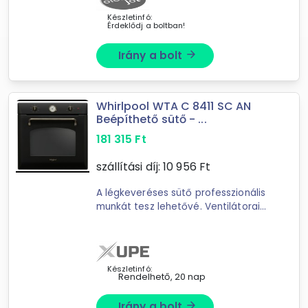
Készletinfó:
Érdeklődj a boltban!
Irány a bolt
arrow_forward
Whirlpool WTA C 8411 SC AN
Beépíthető sütő - ...
181 315
Ft
szállítási díj:
10 956
Ft
A légkeveréses sütő professzionális
munkát tesz lehetővé. Ventilátorai
egyenletesen keringetik a hőt, minek
köszönhetően az ételek minden
porcikájukban tökéletesre
sülnek.GrillAz ...
Készletinfó:
Rendelhető, 20 nap
Irány a bolt
arrow_forward