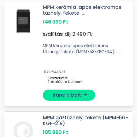
MPM kerámia lapos elektromos
tűzhely, fekete ...
146 390
Ft
szállítási díj:
2 490
Ft
MPM kerámia lapos elektromos
tűzhely, fekete (MPM-53-KEC-34) ...
alsó, felső, alsó-felső Zománcozott
előlap Szín: fekete Felszereltség:
Rács Sütőlemez Műszaki
paraméterek: 4 főzőzóna: ...
Készletinfó:
Érdeklődj a boltban!
Irány a bolt
arrow_forward
MPM gáztűzhely, fekete (MPM-56-
KGF-21B)
105 890
Ft