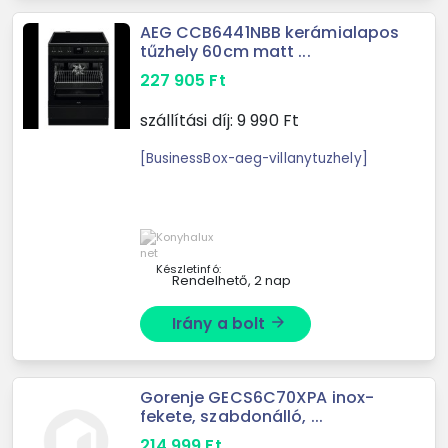
AEG CCB6441NBB kerámialapos
tűzhely 60cm matt ...
227 905
Ft
szállítási díj:
9 990
Ft
[BusinessBox-aeg-villanytuzhely]
Készletinfó:
Rendelhető, 2 nap
Irány a bolt
arrow_forward
Gorenje GECS6C70XPA inox-
fekete, szabdonálló, ...
214 999
Ft