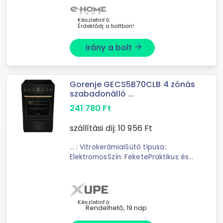
Készletinfó:
Érdeklődj a boltban!
Irány a bolt
arrow_forward
Gorenje GECS5B70CLB 4 zónás
szabadonálló ...
241 780
Ft
szállítási díj:
10 956
Ft
... : VitrokerámiaiSütő típusa:
ElektromosSzín: FeketePraktikus és
Letisztult KialakításA Gorenje
GECS5B70CLB fekete színe
eleganciát és modern megjelenést
kölcsönöz konyhájának. A 70 ...
Készletinfó:
Rendelhető, 19 nap