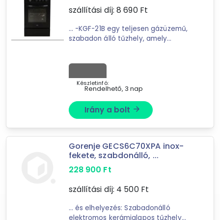
Inox
szállítási díj:
8 690
Ft
... -KGF-21B egy teljesen gázüzemű,
Ár szűrése
szabadon álló tűzhely, amely
elegáns
fekete
kivitelével és
2 990 Ft
4 057 900 Ft
modern funkcióival tűnik ki. A
készülék 50 cm ...
Készletinfó:
Rendelhető, 3 nap
-
Irány a bolt
arrow_forward
Szűrés
56
találat
Gorenje GECS6C70XPA inox-
Mást is keresel? Válogass a Depo teljes
fekete, szabdonálló, ...
kínálatából!
228 900
Ft
tovább válogatok »
szállítási díj:
4 500
Ft
... és elhelyezés: Szabadonálló
elektromos kerámialapos tűzhely