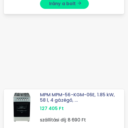
Irány a bolt
arrow_forward
MPM MPM-56-KGM-06E, 1.85 kW,
58 l, 4 gázégő, ...
127 405
Ft
szállítási díj:
8 690
Ft