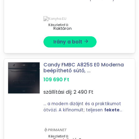
(üvegkerámia főzőlap) Szín:
Inox/
fekete
Méret: kb. 60 × 85 × 59–
60 cm (Szé × Ma × Mé ...
Készletinfó:
Raktáron
Irány a bolt
arrow_forward
Candy FMBC A825S E0 Moderna
beépíthető sütő, ...
109 690
Ft
szállítási díj:
2 490
Ft
... a modern dizájnt és a praktikumot
ötvözi. A kifinomult; teljesen
fekete
dizájn kiemeli az anyagok
tisztaságát; harmóniát teremtve a
Forgalmazók
konyhában. A ...
Easy-Shop Kft.
Készletinfó: