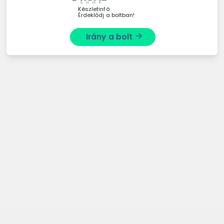
Készletinfó:
Érdeklődj a boltban!
Irány a bolt
arrow_forward