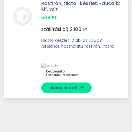
Rostirón, filctoll készlet, Educa 12
klf. szín
504
Ft
szállítási díj:
2 100
Ft
Filctoll készlet 12 db-os EDUCA
Általános használatú rostirón, írásra,
rajzolásra, színezésre vízbázisú
festékkel töltve. Műanyag test,
átlátszó tokban. ...
Készletinfó:
Érdeklődj a boltban!
Irány a bolt
arrow_forward