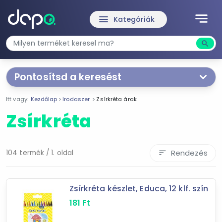
notes
menu
Kategóriák
search
Kere
Pontosítsd a keresést
Segítünk a keresésben!
Itt vagy:
Kezdőlap
Irodaszer
Zsírkréta árak
Válaszd ki a jellemzőket
Te magad!
Zsírkréta
Ár szűrése
145 Ft
84 000 Ft
Rendezés
104 termék / 1. oldal
sort
-
Zsírkréta készlet, Educa, 12 klf. szín
181
Ft
Szűrés