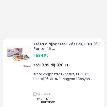
Kréta olajpasztell készlet, PHN-16U
Pentel, 16 ...
1 584
Ft
szállítási díj:
980
Ft
Kréta olajpasztell készlet, PHN-16U
Pentel, 16 klf. szín Nagyon könnyen
felvihető szinte bármilyen típusú
papírra, ecsettel vagy finom törlővel
könnyedén aqaurell ...
Készletinfó:
Raktáron