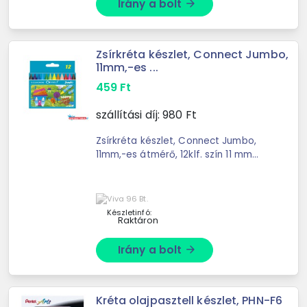
Irány a bolt
arrow_forward
Zsírkréta készlet, Connect Jumbo,
11mm,-es ...
459
Ft
szállítási díj:
980
Ft
Zsírkréta készlet, Connect Jumbo,
11mm,-es átmérő, 12klf. szín 11 mm
átmérő, 100 mm hossz.
Készletinfó:
Raktáron
Irány a bolt
arrow_forward
Kréta olajpasztell készlet, PHN-F6