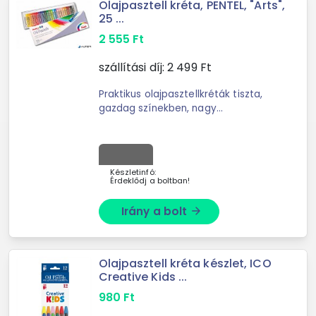
Olajpasztell kréta, PENTEL, "Arts",
25 ...
2 555
Ft
szállítási díj:
2 499
Ft
Praktikus olajpasztellkréták tiszta,
gazdag színekben, nagy
fedőképességgel. A sima állag puha
felvitelt és különösen könnyű
keverést tesz lehetővé. A
hagyományos ...
Készletinfó:
Érdeklődj a boltban!
Irány a bolt
arrow_forward
Olajpasztell kréta készlet, ICO
Creative Kids ...
980
Ft