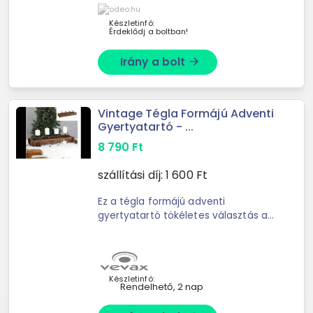
foghatóságért egyedülálló formula,
amely ...
Készletinfó:
Érdeklődj a boltban!
Irány a bolt
arrow_forward
Vintage Tégla Formájú Adventi
Gyertyatartó - ...
8 790
Ft
szállítási díj:
1 600
Ft
Ez a tégla formájú adventi
gyertyatartó tökéletes választás az
ünnepi dekorációhoz. A régi fa
kinézet autentikus, rusztikus
hangulatot áraszt, amely bármelyik
...
Készletinfó:
Rendelhető, 2 nap