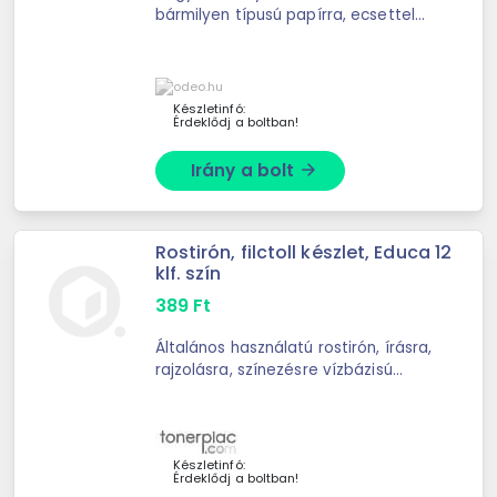
bármilyen típusú papírra, ecsettel
vagy finom törlővel könnyedén
aqaurell hatás érhető el, akár több
hétig sem szárad ki, ...
Készletinfó:
Érdeklődj a boltban!
Irány a bolt
arrow_forward
Rostirón, filctoll készlet, Educa 12
klf. szín
389
Ft
Általános használatú rostirón, írásra,
rajzolásra, színezésre vízbázisú
festékkel töltve. Mûanyag test,
átlátszó tokban.
Készletinfó:
Érdeklődj a boltban!