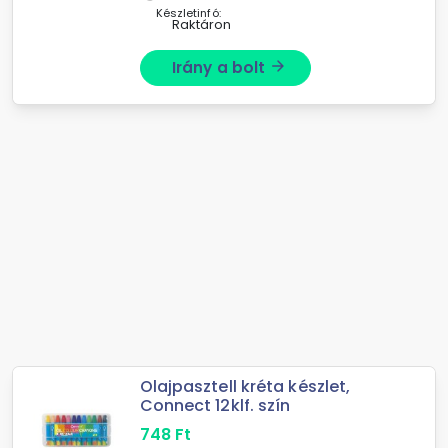
Készletinfó:
Raktáron
Irány a bolt
arrow_forward
Olajpasztell kréta készlet,
Connect 12klf. szín
748
Ft