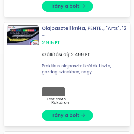
Irány a bolt
arrow_forward
Olajpasztell kréta, PENTEL, "Arts", 12
...
2 915
Ft
szállítási díj:
2 499
Ft
Praktikus olajpasztellkréták tiszta,
gazdag színekben, nagy
fedőképességgel. A sima állag puha
felvitelt és különösen könnyű
keverést tesz lehetővé. A
hagyományos ...
Készletinfó:
Raktáron
Irány a bolt
arrow_forward