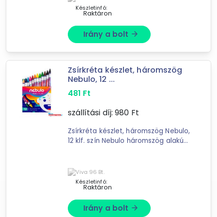
Készletinfó:
Raktáron
Irány a bolt
arrow_forward
Zsírkréta készlet, háromszög
Forgalmazók
Nebulo, 12 ...
Tonerpiac
481
Ft
NyomtassOtthon.hu
Toptoner.hu
szállítási díj:
980
Ft
INNOTECH SHOP
Zsírkréta készlet, háromszög Nebulo,
Alter Irodaszer Webáruház
12 klf. szín Nebulo háromszög alakú
odeo.hu Webáruház
zsírkréta készlet – 12 különféle szín
OfficeMarket.hu Irodaszer Webáruház
(NZSKTR12) A Nebulo háromszög
vevax kft
alakú zsírkréta ...
Készletinfó:
Raktáron
Irány a bolt
arrow_forward