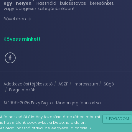
egy helyen
. Használd kulcsszavas keresőnket,
vagy böngéssz kategóriáinkban!
Bővebben
arrow_forward
Kövess minket!
Adatkezelési tájékoztató
ÁSZF
Impresszum
Súgó
Forgalmazók
© 1999-2026
Eazy Digital
. Minden jog fenntartva.
A felhasználói élmény fokozása érdekében már mi
ELFOGADOM
is használunk cookie-kat a Depo.hu oldalon.
Az oldal használatával beleegyezel a cookie-k