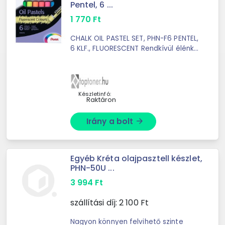
Pentel, 6 ...
1 770
Ft
CHALK OIL PASTEL SET, PHN-F6 PENTEL,
6 KLF., FLUORESCENT Rendkívül élénk
6 különböző fluoreszkáló színekben
prémium olajpasztell kréta. Kiválóan
lehet vele dolgozni ...
Készletinfó:
Raktáron
Irány a bolt
arrow_forward
Egyéb Kréta olajpasztell készlet,
PHN-50U ...
3 994
Ft
szállítási díj:
2 100
Ft
Nagyon könnyen felvihető szinte