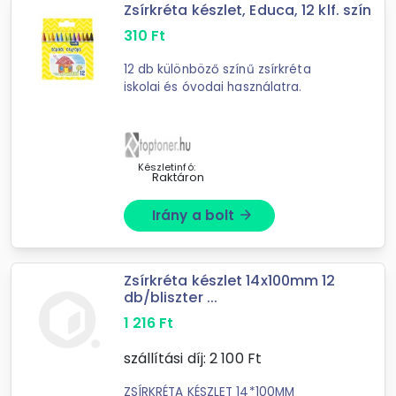
Zsírkréta készlet, Educa, 12 klf. szín
310
Ft
12 db különböző színű zsírkréta
iskolai és óvodai használatra.
Készletinfó:
Raktáron
Irány a bolt
arrow_forward
Zsírkréta készlet 14x100mm 12
db/bliszter ...
1 216
Ft
szállítási díj:
2 100
Ft
ZSÍRKRÉTA KÉSZLET 14*100MM