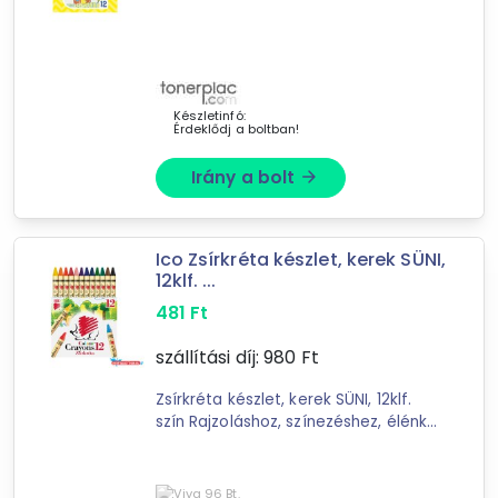
104
találat
Mást is keresel? Válogass a Depo teljes
kínálatából!
Készletinfó:
Érdeklődj a boltban!
tovább válogatok »
Irány a bolt
arrow_forward
Ico Zsírkréta készlet, kerek SÜNI,
12klf. ...
481
Ft
szállítási díj:
980
Ft
Zsírkréta készlet, kerek SÜNI, 12klf.
szín Rajzoláshoz, színezéshez, élénk
színek, kiváló színintenzitás.