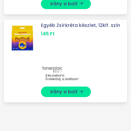
Irány a bolt
arrow_forward
Egyéb Zsírkréta készlet, 12klf. szín
145
Ft
Készletinfó:
Érdeklődj a boltban!
Irány a bolt
arrow_forward