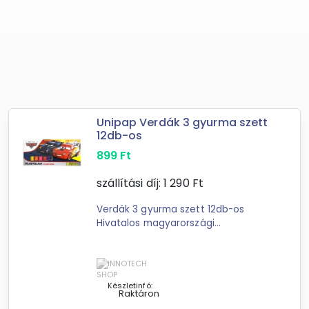
Unipap Verdák 3 gyurma szett
12db-os
899
Ft
szállítási díj:
1 290
Ft
Verdák 3 gyurma szett 12db-os
Hivatalos magyarországi
forgalmazótól. Leírás: Ezekkel a
színes gyurmákkal megalkothatod
az új Verdák mesefilm kalandjait,
hiszen az ...
Készletinfó:
Raktáron