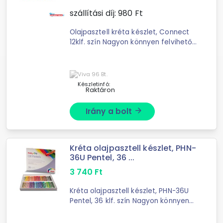
szállítási díj:
980
Ft
Olajpasztell kréta készlet, Connect
12klf. szín Nagyon könnyen felvihető
szinte bármilyen típusú papírra,
ecsettel vagy finom törlővel
könnyedén aqaurell hatás ...
Készletinfó:
Raktáron
Irány a bolt
arrow_forward
Kréta olajpasztell készlet, PHN-
36U Pentel, 36 ...
3 740
Ft
Kréta olajpasztell készlet, PHN-36U
Pentel, 36 klf. szín Nagyon könnyen
felvihető szinte bármilyen típusú
papírra, ecsettel vagy finom törlővel