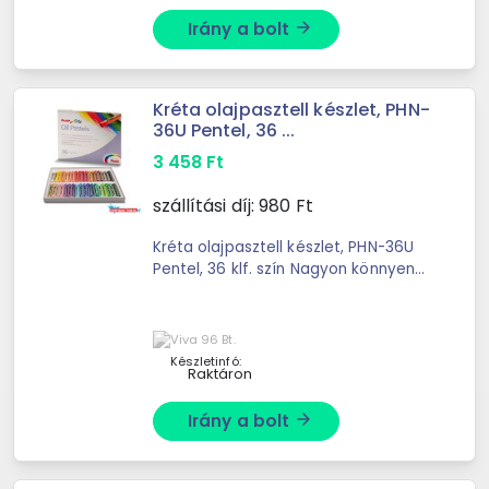
Irány a bolt
arrow_forward
Kréta olajpasztell készlet, PHN-
36U Pentel, 36 ...
3 458
Ft
szállítási díj:
980
Ft
Kréta olajpasztell készlet, PHN-36U
Pentel, 36 klf. szín Nagyon könnyen
felvihető szinte bármilyen típusú
papírra, ecsettel vagy finom törlővel
könnyedén aqaurell ...
Készletinfó:
Raktáron
Irány a bolt
arrow_forward