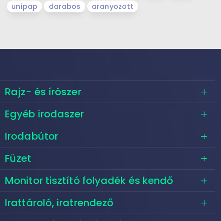
unipap
darabos
aranyozott
Rajz- és írószer
Egyéb irodaszer
Irodabútor
Füzet
Monitor tisztító folyadék és kendő
Irattároló, iratrendező