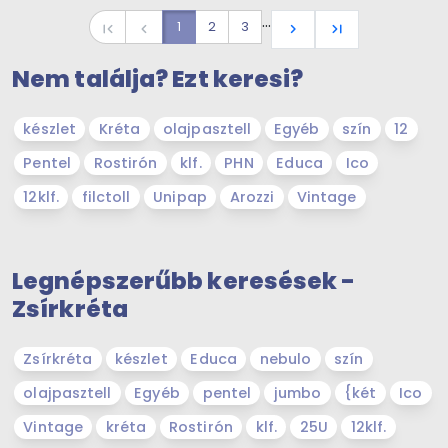
…
1
2
3
first_page
navigate_before
navigate_next
last_page
Nem találja? Ezt keresi?
készlet
Kréta
olajpasztell
Egyéb
szín
12
Pentel
Rostirón
klf.
PHN
Educa
Ico
12klf.
filctoll
Unipap
Arozzi
Vintage
Legnépszerűbb keresések -
Zsírkréta
Zsírkréta
készlet
Educa
nebulo
szín
olajpasztell
Egyéb
pentel
jumbo
{két
Ico
Vintage
kréta
Rostirón
klf.
25U
12klf.