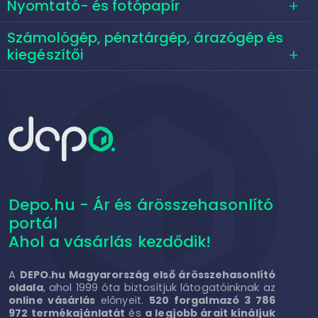
Nyomtató- és fotópapír
Számológép, pénztárgép, árazógép és
kiegészítői
Depo.hu - Ár és árösszehasonlító
portál
Ahol a vásárlás kezdődik!
A
DEPO.hu Magyarország első árösszehasonlító
oldala
, ahol 1999 óta biztosítjuk látogatóinknak az
online vásárlás
előnyeit.
520 forgalmazó 3 786
972 termékajánlatát
és
a legjobb árait kínáljuk