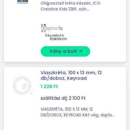
Olajpasztell kréta készlet, ICO
Creative Kids 12klf. szín
Olajpasztellkréta, igényes rajzok
készítéséhez is, telített színek, kiváló
színintenzitás. 12 db-os ...
Készletinfó:
Raktáron
Irány a bolt
arrow_forward
Viaszkréta, 100 x 13 mm, 12
db/doboz, Keyroad
1 228
Ft
szállítási díj:
2 100
Ft
VIASZKRÉTA, 100 X 13 MM, 12
DB/DOBOZ, KEYROAD Két vég, dupla
élmény! kétvégű zsírkréta
háromszög alakú test a könnyed