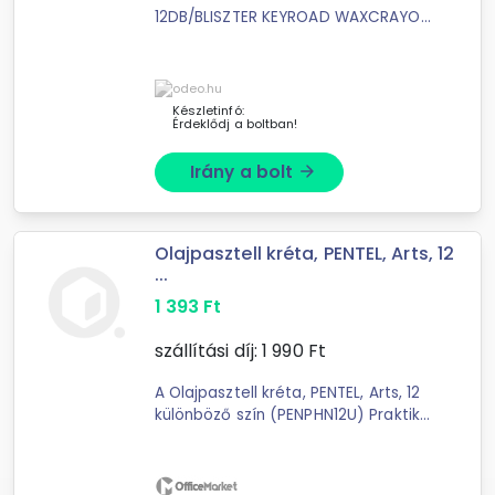
12DB/BLISZTER KEYROAD WAXCRAYON
VEGYES SZÍNEK Színezd ki a világot!
élénk színek: fekete, barna, zöld,
citromsárga, narancssárga, piros, ...
Készletinfó:
Érdeklődj a boltban!
Irány a bolt
arrow_forward
Olajpasztell kréta, PENTEL, Arts, 12
...
1 393
Ft
szállítási díj:
1 990
Ft
A Olajpasztell kréta, PENTEL, Arts, 12
különböző szín (PENPHN12U) Praktikus
olajpasztellkréták tiszta, gazdag
színekben, nagy fedőképességgel. A
sima állag puha ...