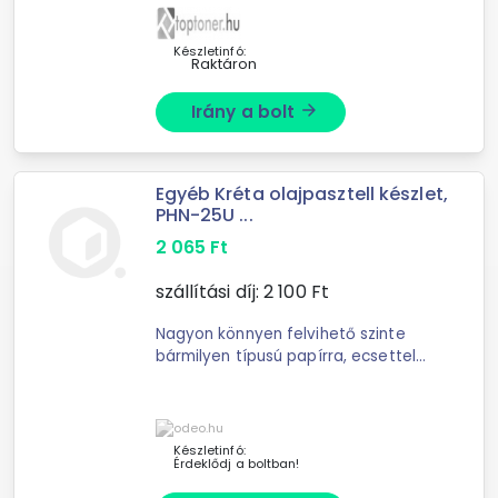
könnyedén aqaurell ...
Készletinfó:
Raktáron
Irány a bolt
arrow_forward
Egyéb Kréta olajpasztell készlet,
PHN-25U ...
2 065
Ft
szállítási díj:
2 100
Ft
Nagyon könnyen felvihető szinte
bármilyen típusú papírra, ecsettel
vagy finom törlővel könnyedén
aqaurell hatás érhető el, akár több
hétig sem szárad ki, ...
Készletinfó:
Érdeklődj a boltban!