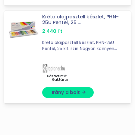
Kréta olajpasztell készlet, PHN-
25U Pentel, 25 ...
2 440
Ft
Kréta olajpasztell készlet, PHN-25U
Pentel, 25 klf. szín Nagyon könnyen
felvihető szinte bármilyen típusú
papírra, ecsettel vagy finom törlővel
könnyedén aqaurell ...
Készletinfó:
Raktáron
Irány a bolt
arrow_forward