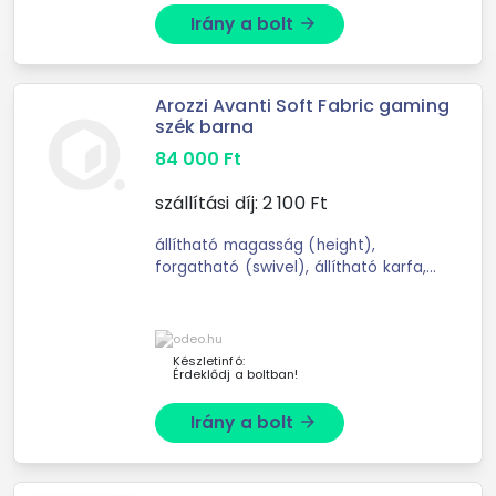
Irány a bolt
arrow_forward
Arozzi Avanti Soft Fabric gaming
szék barna
84 000
Ft
szállítási díj:
2 100
Ft
állítható magasság (height),
forgatható (swivel), állítható karfa,
görgő, teherbírás: 120kg, szövet Az
Avanti nagyszerű kiegészítője híres
széksor
Készletinfó:
Érdeklődj a boltban!
Irány a bolt
arrow_forward