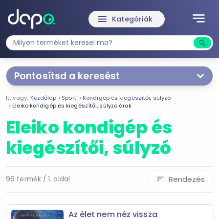
notes
menu
Kategóriák
search
Kere
Pontosítsd a keresést
Segítünk a keresésben!
Itt vagy:
Kezdőlap
Sport
Kondigép és kiegészítői, súlyzó
Válaszd ki a jellemzőket
Te magad!
Eleiko kondigép és kiegészítői, súlyzó árak
Eleiko kondigép és
Ár szűrése
kiegészítői, súlyzó
1 990 Ft
252 990 Ft
Rendezés
96 termék / 1. oldal
sort
-
Szűrés
Az élet nem néz vissza