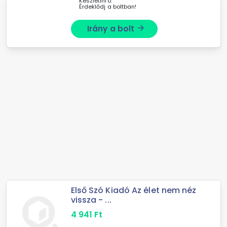
Készletinfó:
Érdeklődj a boltban!
Irány a bolt
arrow_forward
Első Szó Kiadó Az élet nem néz
vissza - ...
4 941
Ft