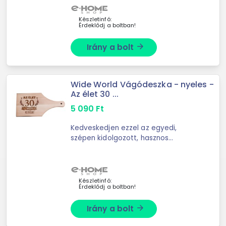
remek ajándékkal! -Anyaga: B
Készletinfó:
Érdeklődj a boltban!
Irány a bolt
arrow_forward
Wide World Vágódeszka - nyeles -
Az élet 30 ...
5 090
Ft
Kedveskedjen ezzel az egyedi,
szépen kidolgozott, hasznos
ajándékkal. Köszöntse fel barátait,
ismerőseit, családtagjait .. a siker
nem fog elmaradni! -Anyaga: B
Készletinfó:
Érdeklődj a boltban!
Irány a bolt
arrow_forward