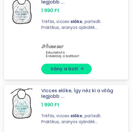
legjobb ...
1 990
Ft
Tréfás, vicces
előke
, partedli.
Praktikus, aranyos ajándék
kisbabáknak, kisgyerekeknek. Vicces
ajándék felnőtteknek. Anyaga:
polyester Mérete: 26 x 33 cm
Készletinfó:
Érdeklődj a boltban!
Irány a bolt
arrow_forward
Vicces előke, Így néz ki a világ
legjobb ...
1 990
Ft
Tréfás, vicces
előke
, partedli.
Praktikus, aranyos ajándék
kisbabáknak, kisgyerekeknek. Vicces