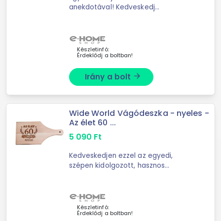
anekdotával! Kedveskedj
barátaidnak, ismerőseidnek és a
pálinka szerelmeseinek ezzel a
remek ajándékkal! -Anyaga: B
Készletinfó:
Érdeklődj a boltban!
Irány a bolt
arrow_forward
Wide World Vágódeszka - nyeles -
Az élet 60 ...
5 090
Ft
Kedveskedjen ezzel az egyedi,
szépen kidolgozott, hasznos
ajándékkal. Köszöntse fel barátait,
ismerőseit, családtagjait .. a siker
nem fog elmaradni! -Anyaga: B
Készletinfó:
Érdeklődj a boltban!