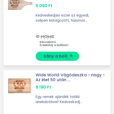
5 090
Ft
Kedveskedjen ezzel az egyedi,
szépen kidolgozott, hasznos
ajándékkal. Köszöntse fel barátait,
ismerőseit, családtagjait .. a siker
nem fog elmaradni! -Anyaga: B
Készletinfó:
Érdeklődj a boltban!
Irány a bolt
arrow_forward
Wide World Vágódeszka - nagy -
Az élet 50 után ...
6 190
Ft
Egy remek ajándék találó
anekdotával! Kedveskedj
barátaidnak, ismerőseidnek és a
pálinka szerelmeseinek ezzel a