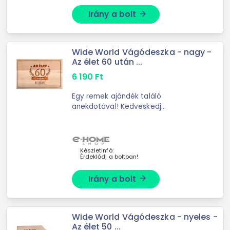
Irány a bolt
arrow_forward
Wide World Vágódeszka - nagy -
Az élet 60 után ...
6 190
Ft
Egy remek ajándék találó
anekdotával! Kedveskedj
barátaidnak, ismerőseidnek és a
pálinka szerelmeseinek ezzel a
remek ajándékkal! -Anyaga: B
Készletinfó:
Érdeklődj a boltban!
Irány a bolt
arrow_forward
Wide World Vágódeszka - nyeles -
Az élet 50 ...