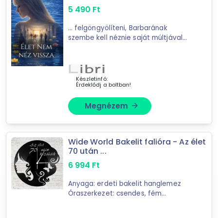
5 490
Ft
96
találat
Mást is keresel? Válogass a Depo teljes
... felgöngyölíteni, Barbarának
szembe kell néznie saját múltjával
kínálatából!
is.Mert az
élet
nem néz vissza.Csak
halad tovább, és rajtunk múlik, hogy
tovább válogatok »
...
Készletinfó:
Érdeklődj a boltban!
Megnézem
arrow_forward
Wide World Bakelit falióra - Az élet
70 után ...
6 994
Ft
Anyaga: erdeti bakelit hanglemez
Óraszerkezet: csendes, fém
mutatókkal Mérete: 30cm átmérő
Működése: 1db AA
elemmel
(1,5V-os