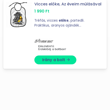
Vicces előke, Az éveim múlásával
1 990
Ft
Tréfás, vicces
előke
, partedli.
Praktikus, aranyos ajándék
kisbabáknak, kisgyerekeknek. Vicces
ajándék felnőtteknek. Anyaga:
polyester Mérete: 26 x 33 cm
Készletinfó:
Érdeklődj a boltban!
Irány a bolt
arrow_forward