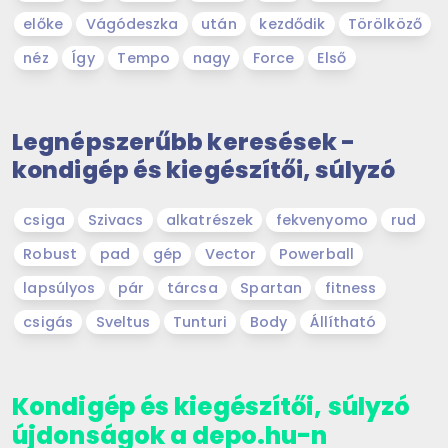
előke
Vágódeszka
után
kezdődik
Törölköző
néz
Így
Tempo
nagy
Force
Első
Legnépszerűbb keresések -
kondigép és kiegészítői, súlyzó
csiga
Szivacs
alkatrészek
fekvenyomo
rud
Robust
pad
gép
Vector
Powerball
lapsúlyos
pár
tárcsa
Spartan
fitness
csigás
Sveltus
Tunturi
Body
Állítható
Kondigép és kiegészítői, súlyzó
újdonságok a depo.hu-n