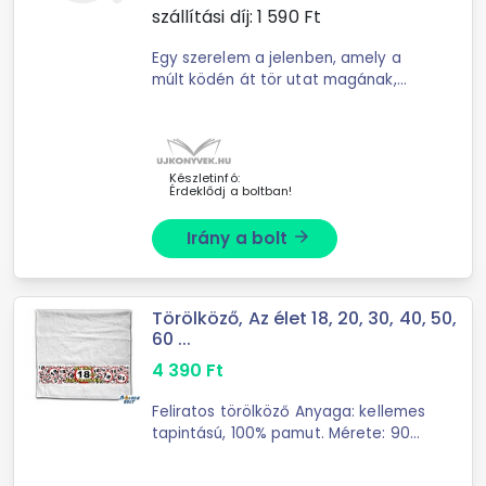
szállítási díj:
1 590
Ft
Egy szerelem a jelenben, amely a
múlt ködén át tör utat magának,
hogy megváltoztassa a jövőt.Bécs,
2002Andreas berger bűnügyi
főfelügyelő társával, Vinzenz Morett
Készletinfó:
Érdeklődj a boltban!
Irány a bolt
arrow_forward
Törölköző, Az élet 18, 20, 30, 40, 50,
60 ...
4 390
Ft
Feliratos törölköző Anyaga: kellemes
tapintású, 100% pamut. Mérete: 90
cm x 48 cm Kiváló nedvszívó hatású,
rendkívül puha tapintású, 100 %