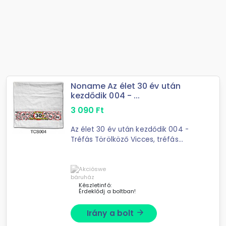
Noname Az élet 30 év után
kezdődik 004 - ...
3 090
Ft
Az élet 30 év után kezdődik 004 -
Tréfás Törölköző Vicces, tréfás
törölközőHossza: 90 cmSzélessége:
48 cmSúlya: 170 grammAnyaga: 100%
pamut
Készletinfó:
Érdeklődj a boltban!
Irány a bolt
arrow_forward