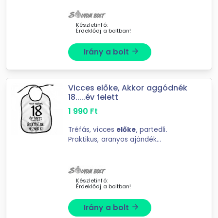
ajándék felnőtteknek. Anyaga:
polyester Mérete: 26 x 33 cm
Készletinfó:
Érdeklődj a boltban!
Irány a bolt
arrow_forward
Vicces előke, Akkor aggódnék
18.....év felett
1 990
Ft
Tréfás, vicces
előke
, partedli.
Praktikus, aranyos ajándék
kisbabáknak, kisgyerekeknek. Vicces
ajándék felnőtteknek. Anyaga:
polyester Mérete: 26 x 33 cm
Készletinfó:
Érdeklődj a boltban!
Irány a bolt
arrow_forward