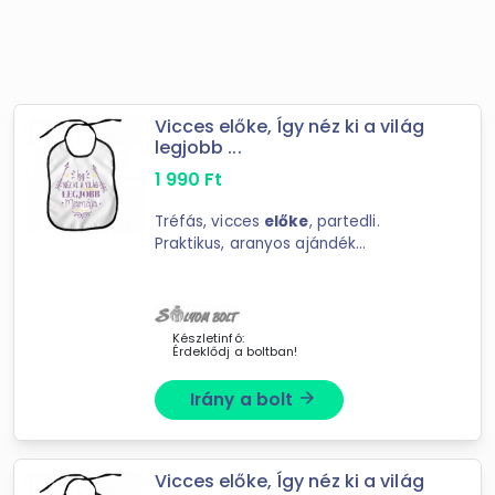
Vicces előke, Így néz ki a világ
legjobb ...
1 990
Ft
Tréfás, vicces
előke
, partedli.
Praktikus, aranyos ajándék
kisbabáknak, kisgyerekeknek. Vicces
ajándék felnőtteknek. Anyaga:
polyester Mérete: 26 x 33 cm
Készletinfó:
Érdeklődj a boltban!
Irány a bolt
arrow_forward
Vicces előke, Így néz ki a világ