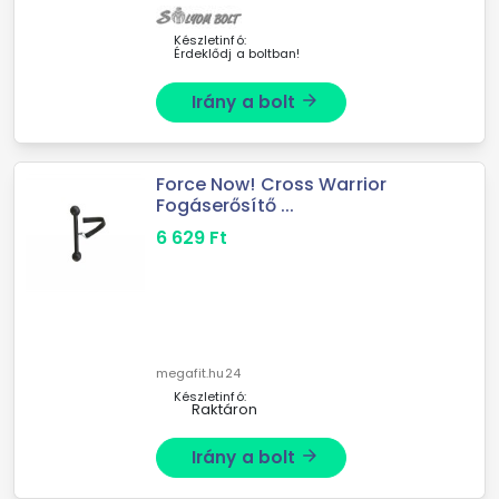
pamutból készült fel
Készletinfó:
Érdeklődj a boltban!
Irány a bolt
arrow_forward
Force Now! Cross Warrior
Fogáserősítő ...
6 629
Ft
megafit.hu24
Készletinfó:
Raktáron
Irány a bolt
arrow_forward