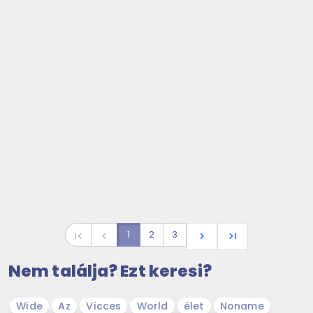
1
2
3
first_page
navigate_before
navigate_next
last_page
Nem találja? Ezt keresi?
Wide
Az
Vicces
World
élet
Noname