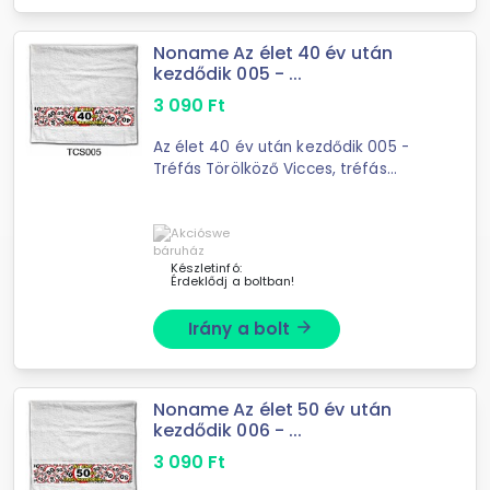
Noname Az élet 40 év után
kezdődik 005 - ...
3 090
Ft
Az élet 40 év után kezdődik 005 -
Tréfás Törölköző Vicces, tréfás
törölközőHossza: 90 cmSzélessége:
48 cmSúlya: 170 grammAnyaga: 100%
pamut
Készletinfó:
Érdeklődj a boltban!
Irány a bolt
arrow_forward
Noname Az élet 50 év után
kezdődik 006 - ...
3 090
Ft