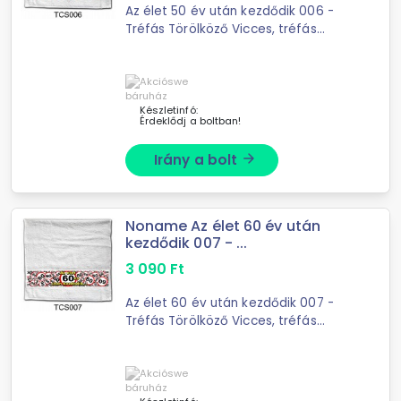
Az élet 50 év után kezdődik 006 -
Tréfás Törölköző Vicces, tréfás
törölközőHossza: 90 cmSzélessége:
48 cmSúlya: 170 grammAnyaga: 100%
pamut
Készletinfó:
Érdeklődj a boltban!
Irány a bolt
arrow_forward
Noname Az élet 60 év után
kezdődik 007 - ...
3 090
Ft
Az élet 60 év után kezdődik 007 -
Tréfás Törölköző Vicces, tréfás
törölközőHossza: 90 cmSzélessége:
48 cmSúlya: 170 grammAnyaga: 100%
pamut