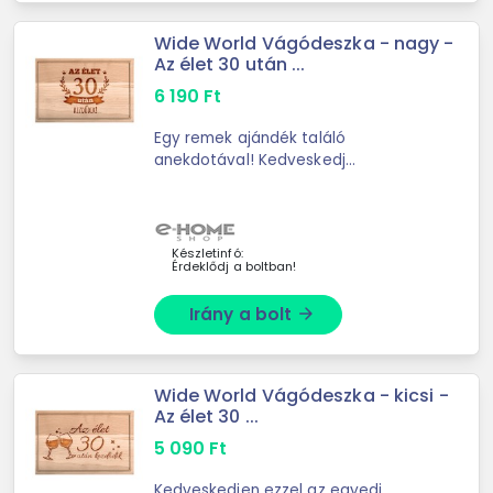
Wide World Vágódeszka - nagy -
Az élet 30 után ...
6 190
Ft
Egy remek ajándék találó
anekdotával! Kedveskedj
barátaidnak, ismerőseidnek és a
pálinka szerelmeseinek ezzel a
remek ajándékkal! -Anyaga: B
Készletinfó:
Érdeklődj a boltban!
Irány a bolt
arrow_forward
Wide World Vágódeszka - kicsi -
Az élet 30 ...
5 090
Ft
Kedveskedjen ezzel az egyedi,