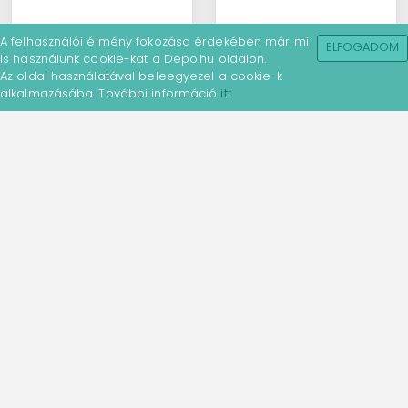
A felhasználói élmény fokozása érdekében már mi
ELFOGADOM
is használunk cookie-kat a Depo.hu oldalon.
Az oldal használatával beleegyezel a cookie-k
alkalmazásába. További információ
itt
.