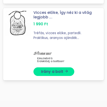
Vicces előke, Így néz ki a világ
legjobb ...
1 990
Ft
Tréfás, vicces előke, partedli.
Praktikus, aranyos ajándék
kisbabáknak, kisgyerekeknek. Vicces
ajándék felnőtteknek. Anyaga:
polyester Mérete: 26 x 33 cm
Készletinfó:
Érdeklődj a boltban!
Irány a bolt
arrow_forward