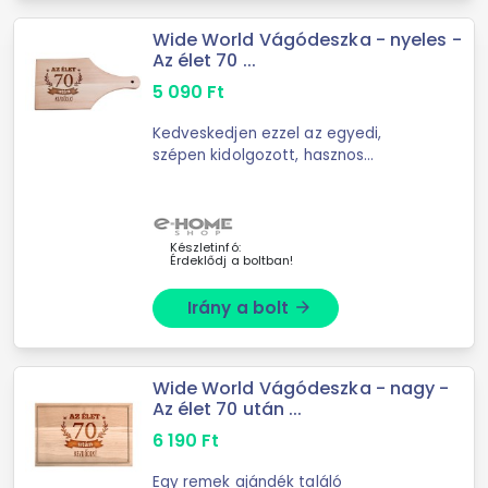
Wide World Vágódeszka - nyeles -
Az élet 70 ...
5 090
Ft
Kedveskedjen ezzel az egyedi,
szépen kidolgozott, hasznos
ajándékkal. Köszöntse fel barátait,
ismerőseit, családtagjait .. a siker
nem fog elmaradni! -Anyaga: B
Készletinfó:
Érdeklődj a boltban!
Irány a bolt
arrow_forward
Wide World Vágódeszka - nagy -
Az élet 70 után ...
6 190
Ft
Egy remek ajándék találó