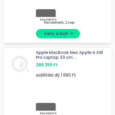
Készletinfó:
Rendelhető, 2 nap
Irány a bolt
arrow_forward
Apple MacBook Neo Apple A A18
Pro Laptop 33 cm ...
289 255
Ft
szállítási díj:
1 690
Ft
Készletinfó: