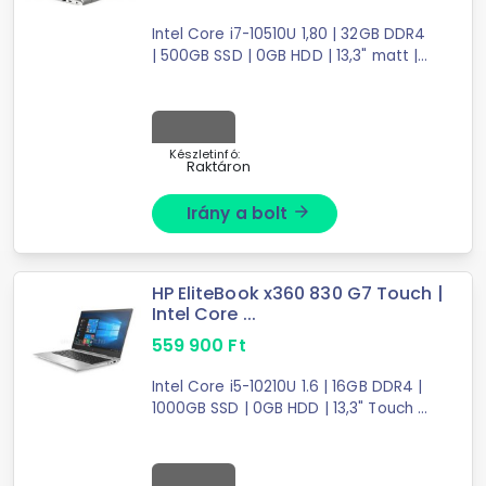
Intel Core i7-10510U 1,80 | 32GB DDR4
| 500GB SSD | 0GB HDD | 13,3" matt |
1920X1080 (FULL HD) | Intel UHD
Graphics 620 | W10 P64
Készletinfó:
Raktáron
Irány a bolt
arrow_forward
HP EliteBook x360 830 G7 Touch |
Intel Core ...
559 900
Ft
Intel Core i5-10210U 1.6 | 16GB DDR4 |
1000GB SSD | 0GB HDD | 13,3" Touch |
1920X1080 (FULL HD) | Intel UHD
Graphics | W10 P64