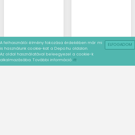
A felhasználói élmény fokozása érdekében már mi
ELFOGADOM
is használunk cookie-kat a Depo.hu oldalon.
Az oldal használatával beleegyezel a cookie-k
alkalmazásába. További információ
itt
.