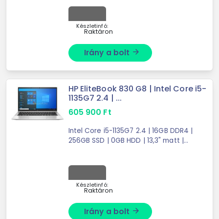
Graphics | W11 PRO
Készletinfó:
Raktáron
Irány a bolt
arrow_forward
HP EliteBook 830 G8 | Intel Core i5-
1135G7 2.4 | ...
605 900
Ft
Intel Core i5-1135G7 2.4 | 16GB DDR4 |
256GB SSD | 0GB HDD | 13,3" matt |
1920X1080 (FULL HD) | Intel Iris Xe
Graphics | W11 PRO
Készletinfó:
Raktáron
Irány a bolt
arrow_forward