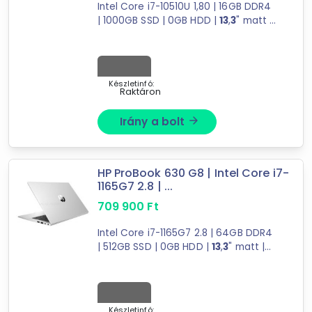
tovább válogatok »
Intel Core i7-10510U 1,80 | 16GB DDR4
| 1000GB SSD | 0GB HDD |
13
,
3
" matt |
1920X1080 (FULL HD) | Intel UHD
Graphics 620 | W10 P64
Készletinfó:
Raktáron
Irány a bolt
arrow_forward
HP ProBook 630 G8 | Intel Core i7-
1165G7 2.8 | ...
709 900
Ft
Intel Core i7-1165G7 2.8 | 64GB DDR4
| 512GB SSD | 0GB HDD |
13
,
3
" matt |
1920X1080 (FULL HD) | Intel Iris Xe
Graphics | W11 PRO
Készletinfó: