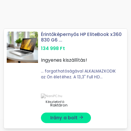
Érintőképernyős HP EliteBook x360
830 G6 ...
134 998
Ft
Ingyenes kiszállítás!
... forgathatóságával ALKALMAZKODIK
az Ön életéhez. A 13,3" Full HD
érintőképernyő természetes, intuitív
... könnyebb mint 2 üveg víz! A 13,3"
kompakt méret elfér minden laptop
táskában ...
Készletinfó:
Raktáron
Irány a bolt
arrow_forward