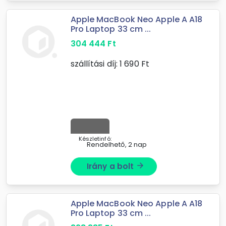
Apple MacBook Neo Apple A A18
Pro Laptop 33 cm ...
304 444
Ft
szállítási díj:
1 690
Ft
Készletinfó:
Rendelhető, 2 nap
Irány a bolt
arrow_forward
Apple MacBook Neo Apple A A18
Pro Laptop 33 cm ...