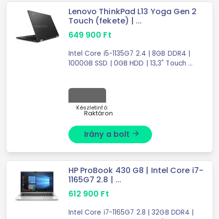
Lenovo ThinkPad L13 Yoga Gen 2
Touch (fekete) | ...
649 900
Ft
Intel Core i5-1135G7 2.4 | 8GB DDR4 |
1000GB SSD | 0GB HDD | 13,3" Touch |
1920X1080 (FULL HD) | Intel Iris Xe
Graphics | W10 P64
Készletinfó:
Raktáron
Irány a bolt
arrow_forward
HP ProBook 430 G8 | Intel Core i7-
1165G7 2.8 | ...
612 900
Ft
Intel Core i7-1165G7 2.8 | 32GB DDR4 |