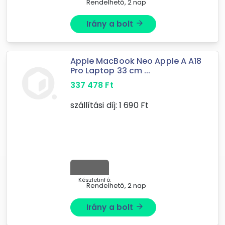
Rendelhető, 2 nap
Irány a bolt
arrow_forward
Apple MacBook Neo Apple A A18
Pro Laptop 33 cm ...
337 478
Ft
szállítási díj:
1 690
Ft
Készletinfó:
Rendelhető, 2 nap
Irány a bolt
arrow_forward