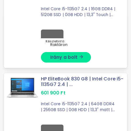
Intel Core i5-1135G7 2.4 | 16GB DDR4 |
512GB SSD | 0GB HDD | 13,3" Touch |
1920X1080 (FULL HD) | Intel Iris Xe
Graphics | W10 P64
Készletinfó:
Raktáron
Irány a bolt
arrow_forward
HP EliteBook 830 G8 | Intel Core i5-
1135G7 2.4 | ...
601 900
Ft
Intel Core i5-1135G7 2.4 | 64GB DDR4
| 256GB SSD | 0GB HDD | 13,3" matt |
1920X1080 (FULL HD) | Intel Iris Xe
Graphics | W10 P64