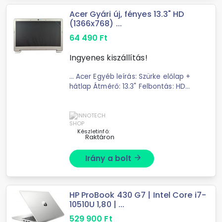
Acer Gyári új, fényes 13.3" HD
(1366x768) ...
64 490
Ft
Ingyenes kiszállítás!
... Acer Egyéb leírás: Szürke előlap +
hátlap Átmérő: 13.3" Felbontás: HD
(1366x768) Felület: Fényes Típus: ... :
B133XTF01.2 , B133XW03 V.3
Kompatibilitás: Acer Aspire S3-371 ,
Acer ...
Készletinfó:
Raktáron
Irány a bolt
arrow_forward
HP ProBook 430 G7 | Intel Core i7-
10510U 1,80 | ...
529 900
Ft