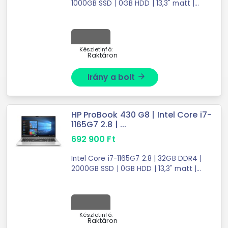
1000GB SSD | 0GB HDD | 13,3" matt |
1920X1080 (FULL HD) | Intel Iris Xe
Graphics | W10 P64
Készletinfó:
Raktáron
Irány a bolt
arrow_forward
HP ProBook 430 G8 | Intel Core i7-
1165G7 2.8 | ...
692 900
Ft
Intel Core i7-1165G7 2.8 | 32GB DDR4 |
2000GB SSD | 0GB HDD | 13,3" matt |
1920X1080 (FULL HD) | Intel Iris Xe
Graphics | W10 P64
Készletinfó:
Raktáron