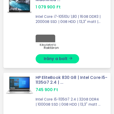
1 079 900
Ft
Intel Core i7-10510U 1,80 | 16GB DDR3 |
2000GB SSD | 0GB HDD | 13,3" matt |
1920X1080 (FULL HD) | Intel UHD
Graphics | W11 PRO
Készletinfó:
Raktáron
Irány a bolt
arrow_forward
HP EliteBook 830 G8 | Intel Core i5-
1135G7 2.4 | ...
745 900
Ft
Intel Core i5-1135G7 2.4 | 32GB DDR4
| 1000GB SSD | 0GB HDD | 13,3" matt |
1920X1080 (FULL HD) | Intel Iris Xe