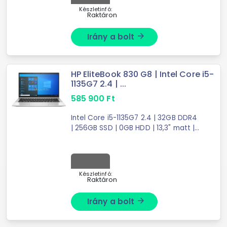
Készletinfó:
Raktáron
Irány a bolt
arrow_forward
HP EliteBook 830 G8 | Intel Core i5-
1135G7 2.4 | ...
585 900
Ft
Intel Core i5-1135G7 2.4 | 32GB DDR4
| 256GB SSD | 0GB HDD | 13,3" matt |
1920X1080 (FULL HD) | Intel Iris Xe
Graphics | W10 P64
Készletinfó:
Raktáron
Irány a bolt
arrow_forward