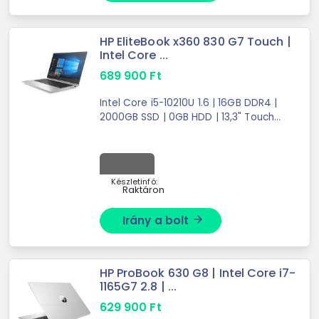
HP EliteBook x360 830 G7 Touch |
Intel Core ...
689 900
Ft
Intel Core i5-10210U 1.6 | 16GB DDR4 |
2000GB SSD | 0GB HDD | 13,3" Touch |
1920X1080 (FULL HD) | Intel UHD
Graphics | W11 PRO
Készletinfó:
Raktáron
Irány a bolt
arrow_forward
HP ProBook 630 G8 | Intel Core i7-
1165G7 2.8 | ...
629 900
Ft