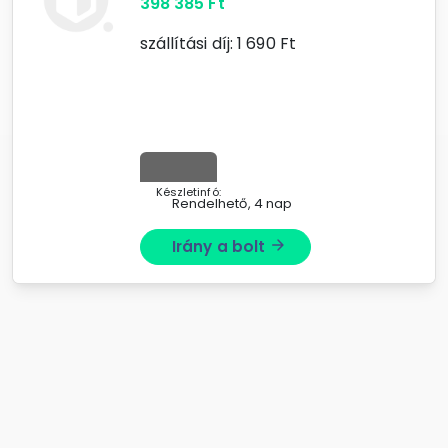
398 385
Ft
szállítási díj:
1 690
Ft
Készletinfó:
Rendelhető, 4 nap
Irány a bolt
arrow_forward