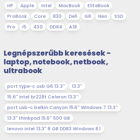
HP
Apple
Intel
MacBook
EliteBook
ProBook
Core
830
Dell
G8
Neo
SSD
Pro
i5
430
DDR4
A18
Legnépszerűbb keresések -
laptop, notebook, netbook,
ultrabook
port type-c usb G6 13.3''
13.3''
15.6'' intel br228t Celeron 13.3''
port usb-c belkin Canyon 15.6'' Windows 7 13.3''
13.3'' thinkpad 15.6'' 500 GB
lenovo intel 13.3'' 8 GB DDR3 Windows 8.1