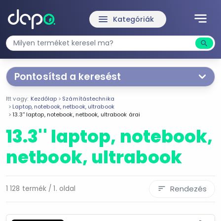
notes
menu
Kategóriák
search
Kere
Pontosítsd a keresést
Segítünk a keresésben!
Itt vagy:
Kezdőlap
Számítástechnika
Válaszd ki a jellemzőket
Te magad!
Laptop, notebook, netbook, ultrabook
13.3'' laptop, notebook, netbook, ultrabook árai
13.3'' laptop, notebook,
Termékjellemzők
netbook, ultrabook
13.3''
15.6''
I5
Rendezés
1 128 termék / 1. oldal
sort
I7
500 GB
1 TB