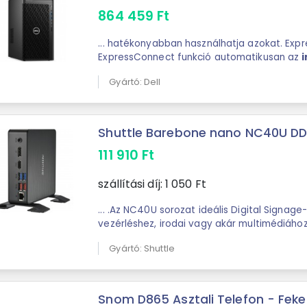
864 459
Ft
... hatékonyabban használhatja azokat. Exp
ExpressConnect funkció automatikusan az
hozzáférési pontjához csatlakoztatja a gépe
Gyártó: Dell
sávszélességet a ...
Shuttle Barebone nano NC40U DD
111 910
Ft
szállítási díj:
1 050
Ft
... .Az NC40U sorozat ideális Digital Signage
vezérléshez, irodai vagy akár multimédiához
Gyártó: Shuttle
Snom D865 Asztali Telefon - Fek