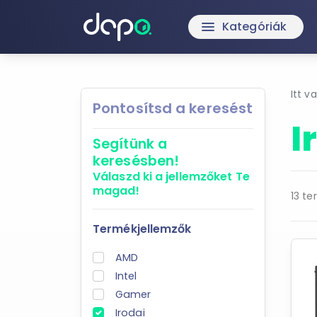
Kategóriák
menu
Itt v
Pontosítsd a keresést
I
Segítünk a
keresésben!
Válaszd ki a jellemzőket
Te
magad!
13 te
Termékjellemzők
AMD
Intel
Gamer
Irodai