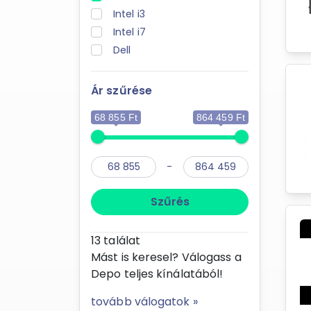
Intel i3
Intel i7
Dell
Ár szűrése
68 855 Ft
864 459 Ft
-
Szűrés
13
találat
Mást is keresel? Válogass a
Depo teljes kínálatából!
tovább válogatok »