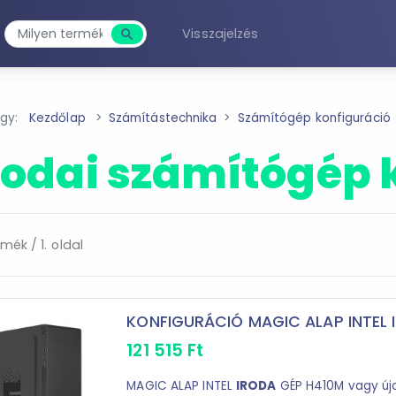
Visszajelzés
search
Keresés
agy:
Kezdőlap
Számítástechnika
Számítógép konfiguráció
rodai számítógép 
rmék / 1. oldal
KONFIGURÁCIÓ MAGIC ALAP INTEL 
121 515
Ft
MAGIC ALAP INTEL
IRODA
GÉP H410M vagy úja