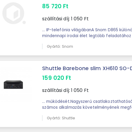
85 720
Ft
szállítási díj:
1 050
Ft
... IP-telefónia világábanA Snom D865 különösen sokoldalú, és a
mindennapi irodai élet legtöbb feladatáho
kínál. A WiFi, Bluetooth és ...
Gyártó: Snom
Shuttle Barebone slim XH610 SO-
159 020
Ft
szállítási díj:
1 050
Ft
... működését.Nagyszerű csatlakoztathatóságának köszönhetően
számos alkalmazás követelményének megfele
az ipari alkalmazásokig.A rendszer két digitál
Gyártó: Shuttle