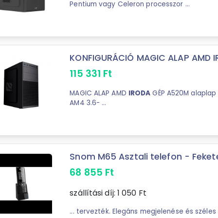
Pentium vagy Celeron processzor ...
KONFIGURÁCIÓ MAGIC ALAP AMD 
115 331
Ft
MAGIC ALAP AMD
IRODA
GÉP A520M alaplap
AM4 3.6- ...
Snom M65 Asztali telefon - Feket
68 855
Ft
szállítási díj:
1 050
Ft
... tervezték. Elegáns megjelenése és széles körű funkciói