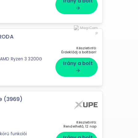
Irány a bolt
arrow_forward
IRODA
Készletinfó:
Érdeklődj a boltban!
 AMD Ryzen 3 3200G
Irány a bolt
arrow_forward
e (3969)
Készletinfó:
Rendelhető, 12 nap
Irány a bolt