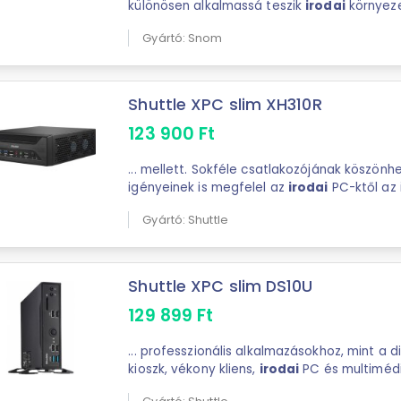
különösen alkalmassá teszik
irodai
környez
használatra.A Snom M65 nagy, 5 cm-es ...
Gyártó: Snom
Shuttle XPC slim XH310R
123 900
Ft
... mellett. Sokféle csatlakozójának köszönhetően többféle feladat
igényeinek is megfelel az
irodai
PC-ktől az 
rendszer támogat két Ultra ...
Gyártó: Shuttle
Shuttle XPC slim DS10U
129 899
Ft
... professzionális alkalmazásokhoz, mint a digitális feliratok, POS,
kioszk, vékony kliens,
irodai
PC és multimédi