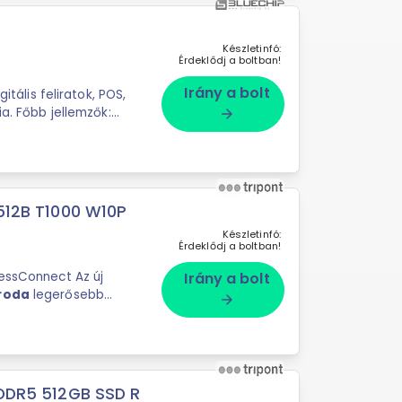
Készletinfó:
Érdeklődj a boltban!
Irány a bolt
a. Főbb jellemzők:
arrow_forward
 512B T1000 W10P
Készletinfó:
Érdeklődj a boltban!
ressConnect Az új
Irány a bolt
iroda
legerősebb
arrow_forward
t, és a
 DDR5 512GB SSD R