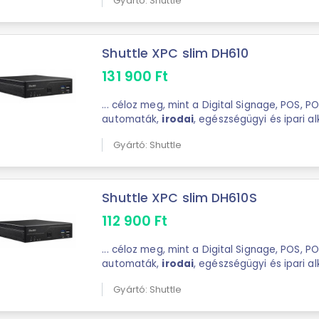
Gyártó: Shuttle
Shuttle XPC slim DH610
131 900
Ft
... céloz meg, mint a Digital Signage, POS, POI, szerencsejáték-
automaták,
irodai
, egészségügyi és ipari a
Gyártó: Shuttle
Shuttle XPC slim DH610S
112 900
Ft
... céloz meg, mint a Digital Signage, POS, POI, szerencsejáték-
automaták,
irodai
, egészségügyi és ipari a
Gyártó: Shuttle