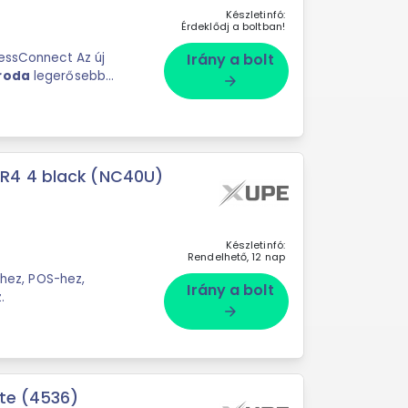
Készletinfó:
Érdeklődj a boltban!
ressConnect Az új
Irány a bolt
iroda
legerősebb
arrow_forward
t, és a
R4 4 black (NC40U)
Készletinfó:
Rendelhető, 12 nap
-hez, POS-hez,
Irány a bolt
.
arrow_forward
ete (4536)