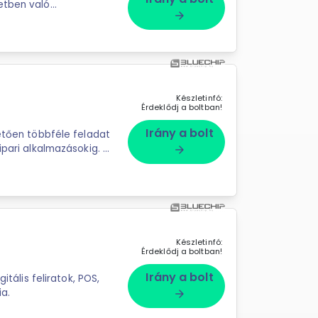
etben való
arrow_forward
Készletinfó:
Érdeklődj a boltban!
Irány a bolt
ipari alkalmazásokig. A
arrow_forward
Készletinfó:
Érdeklődj a boltban!
Irány a bolt
a.
arrow_forward