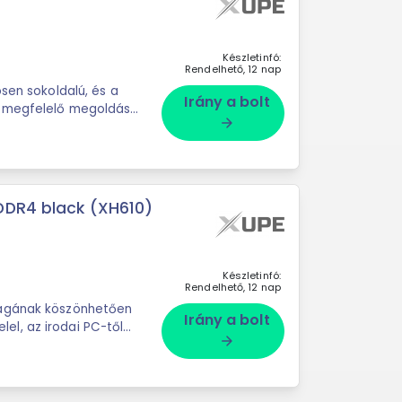
Készletinfó:
Rendelhető, 12 nap
Irány a bolt
z megfelelő megoldást
arrow_forward
DDR4 black (XH610)
Készletinfó:
Rendelhető, 12 nap
Irány a bolt
l, az irodai PC-től
arrow_forward
is technológiát ...