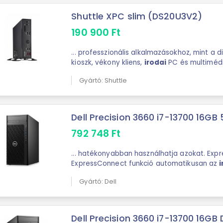
Shuttle XPC slim (DS20U3V2)
190 900
Ft
... professzionális alkalmazásokhoz, mint a digitális feliratok, POS,
kioszk, vékony kliens,
irodai
PC és multimédi
Processzor: Intel Core i3-10110U ...
Gyártó: Shuttle
Dell Precision 3660 i7-13700 16GB
792 748
Ft
... hatékonyabban használhatja azokat. Exp
ExpressConnect funkció automatikusan az
hozzáférési pontjához csatlakoztatja a gépe
Gyártó: Dell
sávszélességet a ...
Dell Precision 3660 i7-13700 16GB