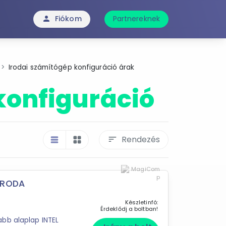
Fiókom
Partnereknek
person
Irodai számítógép konfiguráció árak
konfiguráció
Rendezés
sort
table_rows
grid_view
IRODA
Készletinfó:
Érdeklődj a boltban!
bb alaplap INTEL