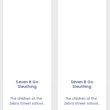
Seven B Go
Seven B Go
Sleuthing
Sleuthing
The children at the
The children at the
Zebra Street school
Zebra Street school
come from all kinds of
come from all kinds of