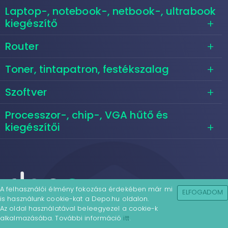
Laptop-, notebook-, netbook-, ultrabook
kiegészítő
Router
Toner, tintapatron, festékszalag
Szoftver
Processzor-, chip-, VGA hűtő és
kiegészítői
A felhasználói élmény fokozása érdekében már mi
ELFOGADOM
is használunk cookie-kat a Depo.hu oldalon.
Az oldal használatával beleegyezel a cookie-k
alkalmazásába. További információ
itt
.