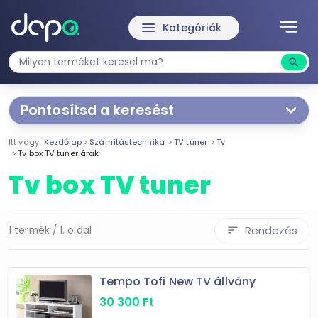
notes
menu
Kategóriák
search
Kere
Pontosítsd a keresést
Segítünk a keresésben!
Itt vagy:
Kezdőlap
Számítástechnika
TV tuner
Tv
Válaszd ki a jellemzőket
Te magad!
Tv box TV tuner árak
Tv box TV tuner
Termékjellemzők
Tv box
Rendezés
1 termék / 1. oldal
sort
Ár szűrése
Tempo Tofi New TV állvány
30 300 Ft
30 300 Ft
30 300
Ft