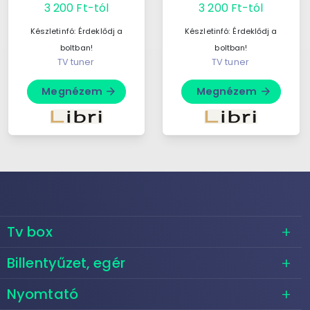
3 200 Ft-tól
3 200 Ft-tól
backgrounds. Their
backgrounds. Their
parents include a ...
parents include a ...
Készletinfó:
Érdeklődj a
Készletinfó:
Érdeklődj a
boltban!
boltban!
TV tuner
TV tuner
Megnézem
Megnézem
arrow_forward
arrow_forward
Tv box
Billentyűzet, egér
Nyomtató