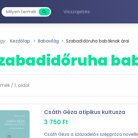
Visszajelzés
search
Keresés
agy:
Kezdőlap
Babavilág
Szabadidőruha babáknak árai
zabadidőruha ba
rmék / 1. oldal
Csáth Géza atipikus kultusza
3 750
Ft
Csáth Géza a századelős széppróza novellis