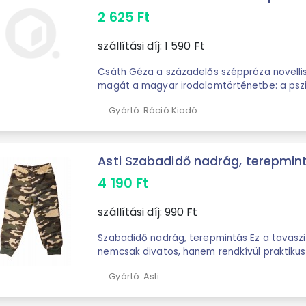
2 625
Ft
szállítási díj:
1 590
Ft
Csáth Géza a századelős széppróza novellis
magát a magyar irodalomtörténetbe: a pszic
magyarországi népszerűsítője volt; g
Gyártó: Ráció Kiadó
Asti Szabadidő nadrág, terepmin
4 190
Ft
szállítási díj:
990
Ft
Szabadidő nadrág, terepmintás Ez a tavasz
nemcsak divatos, hanem rendkívül praktikus 
pamutból, így bőrbarát és légáteresztő, ...
Gyártó: Asti