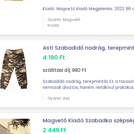
Kiadó: Magvető Kiadó Megjelenés: 2022 96 o
Gyártó: Magvető
Kiadó
Asti Szabadidő nadrág, terepmin
4 190
Ft
szállítási díj:
990
Ft
Szabadidő nadrág, terepmintás Ez a tavasz
nemcsak divatos, hanem rendkívül praktikus 
pamutból, így bőrbarát és légáteresztő, ...
Gyártó: Asti
Magvető Kiadó Szabadka szépség
2 449
Ft