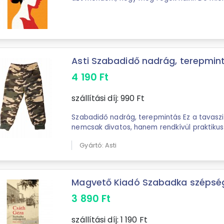
bejöttem ide, már igen régen haldokoltam. ..
Asti Szabadidő nadrág, terepmin
4 190
Ft
szállítási díj:
990
Ft
Szabadidő nadrág, terepmintás Ez a tavasz
nemcsak divatos, hanem rendkívül praktikus 
pamutból, így bőrbarát és légáteresztő, ...
Gyártó: Asti
Magvető Kiadó Szabadka szépségei
3 890
Ft
szállítási díj:
1 190
Ft