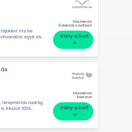
Készletinfó:
Érdeklődj a boltban!
tájaként írta be
Irány a bolt
hoanalízis egyik első
arrow_forward
tás
Készletinfó:
Raktáron
i, terepmintás nadrág
Irány a bolt
is. Készült 100%
arrow_forward