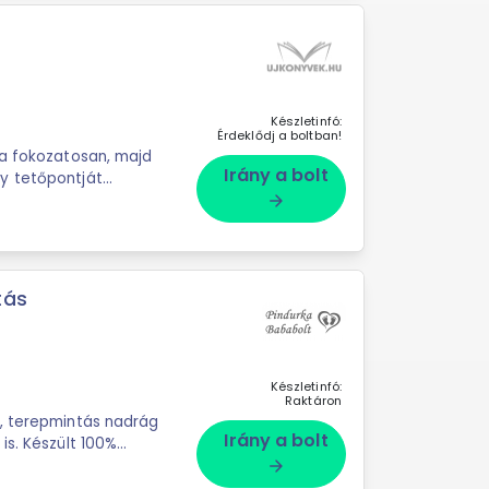
Készletinfó:
Érdeklődj a boltban!
 a fokozatosan, majd
Irány a bolt
y tetőpontját
rh
arrow_forward
tás
Készletinfó:
Raktáron
i, terepmintás nadrág
Irány a bolt
is. Készült 100%
arrow_forward