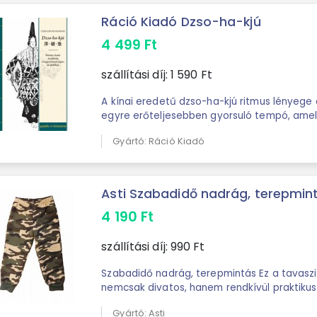
Ráció Kiadó Dzso-ha-kjú
4 499
Ft
szállítási díj:
1 590
Ft
A kínai eredetű dzso-ha-kjú ritmus lényege
egyre erőteljesebben gyorsuló tempó, amel
követően hirtelen véget ér. Hatása tetten é
Gyártó: Ráció Kiadó
Asti Szabadidő nadrág, terepmin
4 190
Ft
szállítási díj:
990
Ft
Szabadidő nadrág, terepmintás Ez a tavasz
nemcsak divatos, hanem rendkívül praktikus 
pamutból, így bőrbarát és légáteresztő, ...
Gyártó: Asti