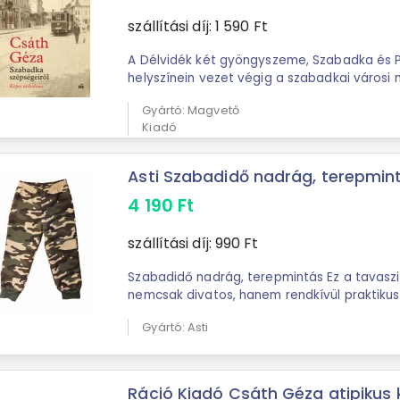
szállítási díj:
1 590
Ft
A Délvidék két gyöngyszeme, Szabadka és P
helyszínein vezet végig a szabadkai városi
származó archív fényképekkel és képeslap
Gyártó: Magvető
Kiadó
Asti Szabadidő nadrág, terepmin
4 190
Ft
szállítási díj:
990
Ft
Szabadidő nadrág, terepmintás Ez a tavasz
nemcsak divatos, hanem rendkívül praktikus 
pamutból, így bőrbarát és légáteresztő, ...
Gyártó: Asti
Ráció Kiadó Csáth Géza atipikus 