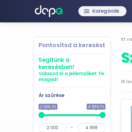
Kategóriák
menu
Itt v
Pontosítsd a keresést
S
Segítünk a
keresésben!
Válaszd ki a jellemzőket
Te
magad!
19 te
Ár szűrése
2 000 Ft
4 999 Ft
-