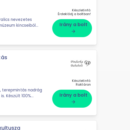
Készletinfó:
Érdeklődj a boltban!
alics nevezetes
Irány a bolt
 múzeum kincseiből
okk
arrow_forward
tás
Készletinfó:
Raktáron
i, terepmintás nadrág
Irány a bolt
is. Készült 100%
arrow_forward
kultusza