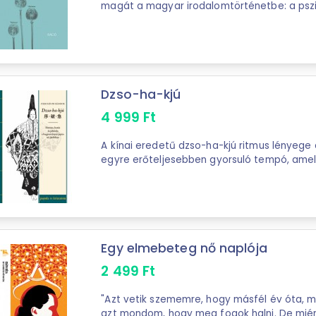
magát a magyar irodalomtörténetbe: a pszic
magyarországi népszerűsítője volt; ...
Dzso-ha-kjú
4 999
Ft
A kínai eredetű dzso-ha-kjú ritmus lényege
egyre erőteljesebben gyorsuló tempó, amel
követően hirtelen véget ér. Hatása tetten ...
Egy elmebeteg nő naplója
2 499
Ft
"Azt vetik szememre, hogy másfél év óta, mi
azt mondom, hogy meg fogok halni. De miér