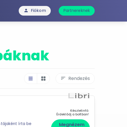
Fiókom
Partnereknek
person
báknak
Rendezés
sort
table_rows
grid_view
Készletinfó:
Érdeklődj a boltban!
tájaként írta be
Megnézem