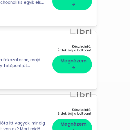
hoanalízis egyik első
arrow_forward
Készletinfó:
Érdeklődj a boltban!
 a fokozatosan, majd
Megnézem
y tetőpontját
arrow_forward
Készletinfó:
Érdeklődj a boltban!
óta itt vagyok, mindig
Megnézem
t van ez? Mert midőn