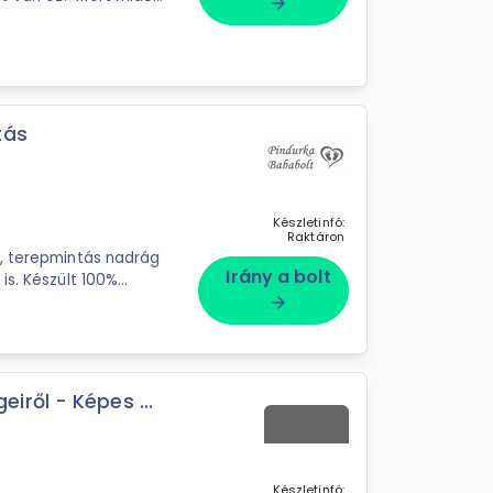
arrow_forward
.
tás
Készletinfó:
Raktáron
i, terepmintás nadrág
Irány a bolt
is. Készült 100%
arrow_forward
ről - Képes ...
Készletinfó: