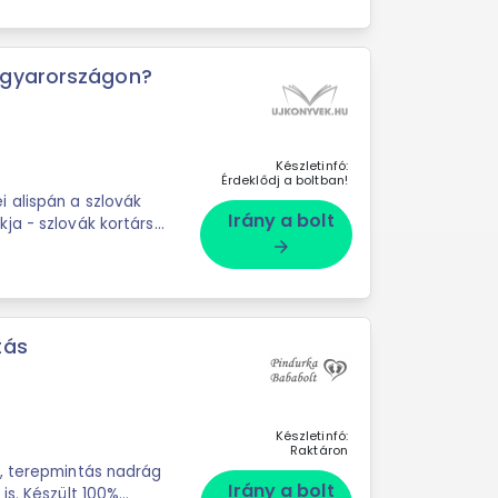
agyarországon?
Készletinfó:
Érdeklődj a boltban!
 alispán a szlovák
Irány a bolt
ja - szlovák kortársai
arrow_forward
tás
Készletinfó:
Raktáron
i, terepmintás nadrág
Irány a bolt
is. Készült 100%