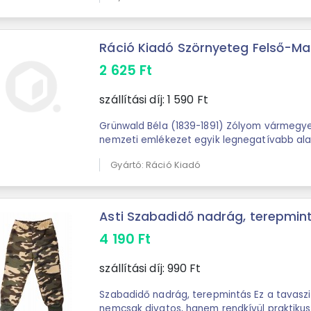
Ráció Kiadó Szörnyeteg Felső-M
2 625
Ft
szállítási díj:
1 590
Ft
Grünwald Béla (1839-1891) Zólyom vármegyei
nemzeti emlékezet egyik legnegatívabb alak
szerint az emberevő szörnyeteg, aki egy
Gyártó: Ráció Kiadó
Asti Szabadidő nadrág, terepmin
4 190
Ft
szállítási díj:
990
Ft
Szabadidő nadrág, terepmintás Ez a tavasz
nemcsak divatos, hanem rendkívül praktikus 