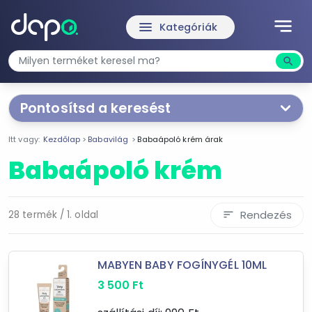
notes
menu
Kategóriák
search
Kere
Pontosítsd a keresést
Segítünk a keresésben!
Itt vagy:
Kezdőlap
Babavilág
Babaápoló krém árak
Válaszd ki a jellemzőket
Te magad!
Babaápoló krém
Termékjellemzők
Bio
Rendezés
28 termék / 1. oldal
sort
Dove
Weleda
MABYEN BABY FOGÍNYGÉL 10ML
3 500
Ft
Ár szűrése