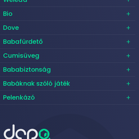
Bio
Dove
Babafürdető
Cumisüveg
Bababiztonság
Babáknak szóló játék
Pelenkázó