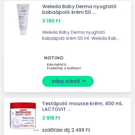
Weleda Baby Derma nyugtató
babaápoló krém 50 ...
3 190
Ft
Weleda Baby Derma nyugtató
babaápoló krém 50 ml. Weleda Baby
Derma a legjobb ár. Weleda
vásároljon most.
Készletinfó:
Érdeklődj a boltban!
Irány a bolt
arrow_forward
Testápoló mousse krém, 400 ml,
LACTOVIT ...
3 918
Ft
szállítási díj:
2 499
Ft