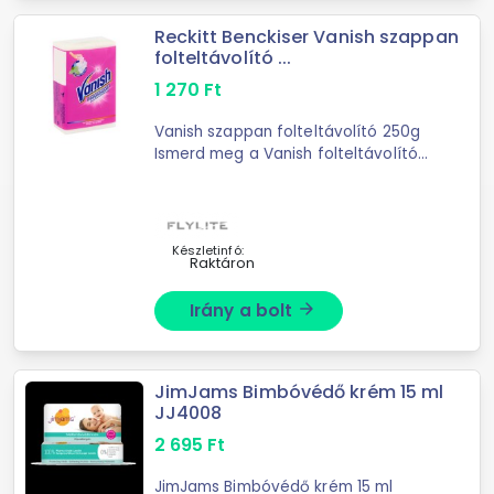
Reckitt Benckiser Vanish szappan
folteltávolító ...
1 270
Ft
Vanish szappan folteltávolító 250g
Ismerd meg a Vanish folteltávolító
szappant! Ez a szappan nem csak
hatékony, de biztonságos is. A
Vanish szappan a legmakacsabb ...
Készletinfó:
Raktáron
Irány a bolt
arrow_forward
JimJams Bimbóvédő krém 15 ml
JJ4008
2 695
Ft
JimJams Bimbóvédő krém 15 ml