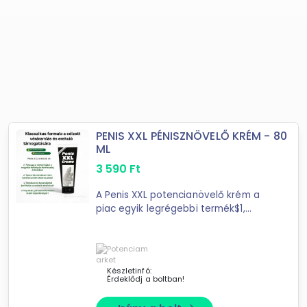
PENIS XXL PÉNISZNÖVELŐ KRÉM - 80
ML
3 590
Ft
A Penis XXL potencianövelő krém a
piac egyik legrégebbi termék$1,
$2ely hatékonyan növeli meg a
hímvessző méretét is 80 ml-es Penis
XXL krém követhető külsőleges
Készletinfó:
Érdeklődj a boltban!