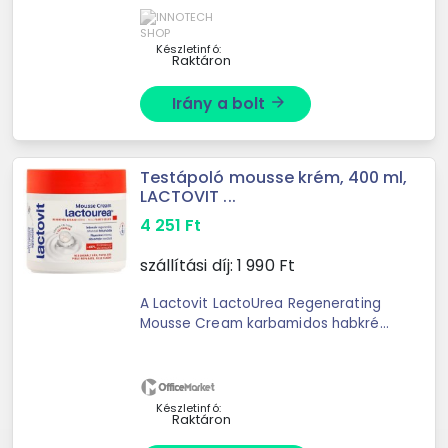
körömvirág kivonat a bőrt védő ...
Készletinfó:
Raktáron
Irány a bolt
arrow_forward
Testápoló mousse krém, 400 ml,
LACTOVIT ...
4 251
Ft
szállítási díj:
1 990
Ft
A Lactovit LactoUrea Regenerating
Mousse Cream karbamidos habkrém
tejsavat tartalmaz, mely mélyen
regenerálja és hidratálja a száraz
bőrt. - tápláló, akárcsak egy krém, ...
Készletinfó:
Raktáron