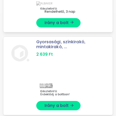
illatosító - Citrom és Lime ...
Készletinfó:
Rendelhető, 3 nap
Irány a bolt
arrow_forward
Gyorsasági, színkirakó,
mintakirakó, ...
2 639
Ft
Készletinfó:
Érdeklődj a boltban!
Irány a bolt
arrow_forward