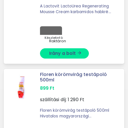
A Lactovit LactoUrea Regenerating
Mousse Cream karbamidos habkrém
tejsavat tartalmaz, mely mélyen
regenerálja és hidratálja a száraz
bőrt. - tápláló, akárcsak egy krém, ...
Készletinfó:
Raktáron
Irány a bolt
arrow_forward
Floren körömvirág testápoló
500ml
899
Ft
szállítási díj:
1 290
Ft
Floren körömvirág testápoló 500ml
Hivatalos magyarországi
forgalmazótól. Leírás: Floren
testápoló körömvirág kivonattal. A