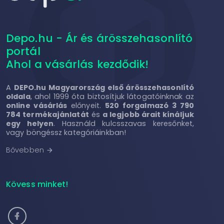
Depo.hu - Ár és árösszehasonlító
portál
Ahol a vásárlás kezdődik!
A
DEPO.hu Magyarország első árösszehasonlító
oldala
, ahol 1999 óta biztosítjuk látogatóinknak az
online vásárlás
előnyeit.
520 forgalmazó 3 790
784 termékajánlatát
és
a legjobb árait kínáljuk
egy helyen
. Használd kulcsszavas keresőnket,
vagy böngéssz kategóriáinkban!
Bővebben
arrow_forward
Kövess minket!