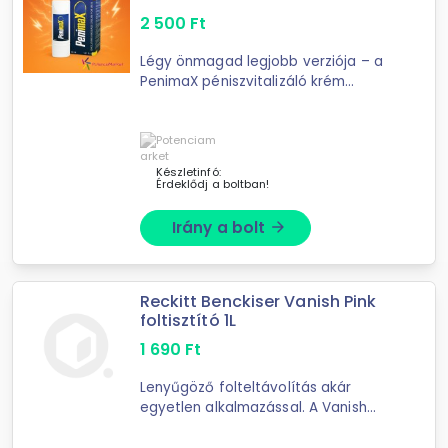
2 500
Ft
Légy önmagad legjobb verziója – a
PenimaX péniszvitalizáló krém
természetes erejével és intenzív
hatásával!
Készletinfó:
Érdeklődj a boltban!
Irány a bolt
arrow_forward
Reckitt Benckiser Vanish Pink
foltisztító 1L
1 690
Ft
Lenyűgöző folteltávolítás akár
egyetlen alkalmazással. A Vanish
folteltávolító folyadék gyorsan ható,
erős tisztítószer a ruhák és egyéb