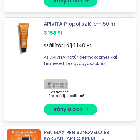
Irány a bolt
arrow_forward
APIVITA Propolisz Krém 50 ml
3 158
Ft
szállítási díj:
1 140
Ft
Az APIVITA natúr dermokozmetikai
termékeit bőrgyógyászok és
gyógyszerészek közreműködésével,
számos tudományos kutatási
eredmény felhasználásával
fejlesztették ...
Készletinfó:
Érdeklődj a boltban!
Irány a bolt
arrow_forward
PENIMAX PÉNISZNÖVELŐ ÉS
KARBANTARTÓ KRÉM - ...