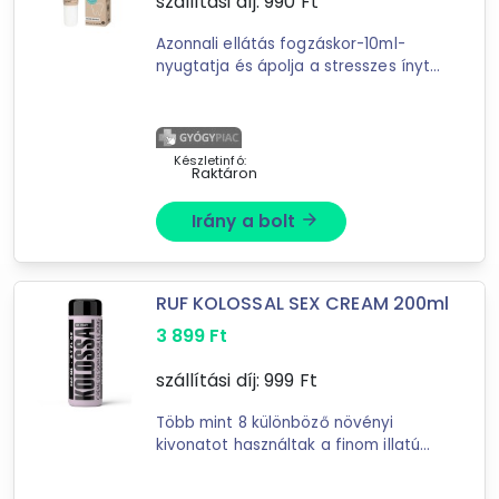
szállítási díj:
990
Ft
490 Ft
19 195 Ft
Azonnali ellátás fogzáskor-10ml-
nyugtatja és ápolja a stresszes ínyt-
-
értékes összetevőkkel, mint például
bio szegfűszeg és bio kamilla-
könnyű alkalmazás a gél ...
Szűrés
Készletinfó:
Raktáron
28
találat
Irány a bolt
arrow_forward
Mást is keresel? Válogass a Depo teljes
kínálatából!
tovább válogatok »
RUF KOLOSSAL SEX CREAM 200ml
3 899
Ft
szállítási díj:
999
Ft
Több mint 8 különböző növényi
kivonatot használtak a finom illatú
krém testápoló kifejlesztéséhez. Ez
számos előnnyel jár, és elsősorban a