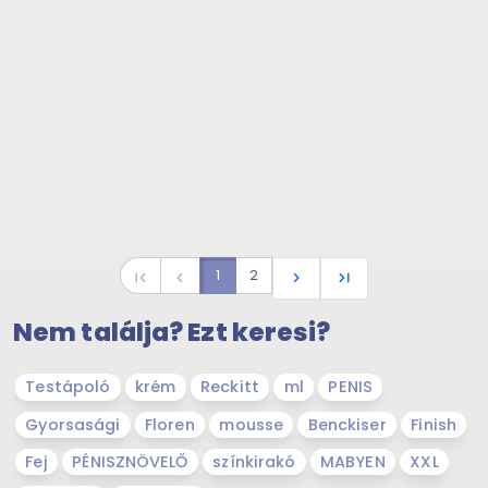
1
2
first_page
navigate_before
navigate_next
last_page
Nem találja? Ezt keresi?
Testápoló
krém
Reckitt
ml
PENIS
Gyorsasági
Floren
mousse
Benckiser
Finish
Fej
PÉNISZNÖVELŐ
színkirakó
MABYEN
XXL