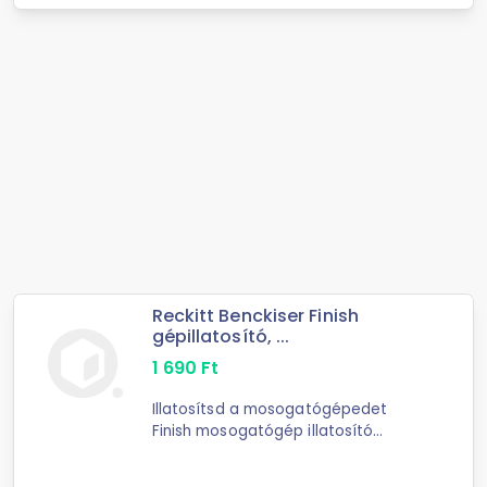
Reckitt Benckiser Finish
gépillatosító, ...
1 690
Ft
Illatosítsd a mosogatógépedet
Finish mosogatógép illatosító
készítménnyel, akár 60 mosáson
keresztül. A Finish mosogatógép