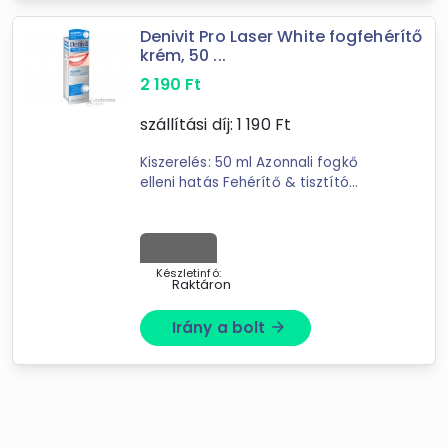
Potenciamarket
Oktogonpharma
Denivit Pro Laser White fogfehérítő
ALBAKER
krém, 50 ...
BabaTappancs bababolt és játékáruház
2 190
Ft
FLYLITE
szállítási díj:
1 190
Ft
SZÉPHAJSHOP
mindbio
Kiszerelés: 50 ml Azonnali fogkő
Alter Irodaszer Webáruház
elleni hatás Fehérítő & tisztító
Notino.hu
komplex formula
INNOTECH SHOP
OfficeMarket.hu Irodaszer Webáruház
Lantoska Játék Webáruház
Készletinfó:
Raktáron
Díszpárna.com Webáruház
Irány a bolt
arrow_forward