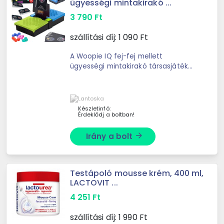
ügyességi mintakirakó ...
3 790
Ft
szállítási díj:
1 090
Ft
A Woopie IQ fej-fej mellett
ügyességi mintakirakó társasjáték
egy olyan különleges logikai játék,
amely nemcsak szórakoztat, hanem
valódi kihívás elé állítja a ...
Készletinfó:
Érdeklődj a boltban!
Irány a bolt
arrow_forward
Testápoló mousse krém, 400 ml,
LACTOVIT ...
4 251
Ft
szállítási díj:
1 990
Ft