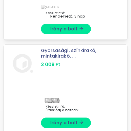
szövetek ...
Készletinfó:
Rendelhető, 3 nap
Irány a bolt
arrow_forward
Gyorsasági, színkirakó,
mintakirakó, ...
3 009
Ft
Készletinfó:
Érdeklődj a boltban!
Irány a bolt
arrow_forward