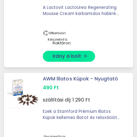
A Lactovit LactoUrea Regenerating
Mousse Cream karbamidos habkrém
tejsavat tartalmaz, mely mélyen
regenerálja és hidratálja a száraz
bőrt. - tápláló, akárcsak egy krém, ...
Készletinfó:
Raktáron
Irány a bolt
arrow_forward
AWM lllatos Kúpok - Nyugtató
490
Ft
szállítási díj:
1 290
Ft
Ezek a Stamford Prémium Illatos
Kúpok kellemes illatot és relaxációt
nyújtanak nak.A csomagolás 12
dobozkát tartalmaz. Egy
dobozkában körülbelül 15 kúp