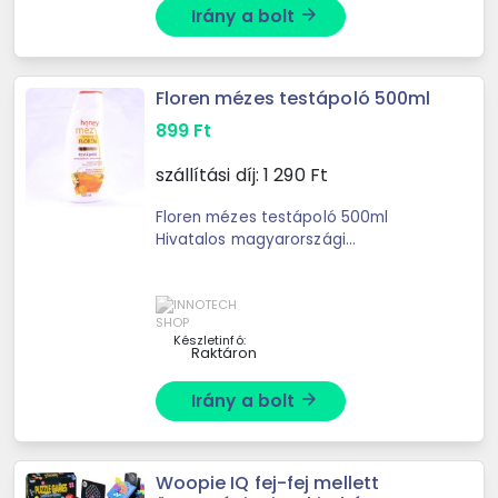
Irány a bolt
arrow_forward
Floren mézes testápoló 500ml
899
Ft
szállítási díj:
1 290
Ft
Floren mézes testápoló 500ml
Hivatalos magyarországi
forgalmazótól. Leírás: Floren
testápoló értékes virágmézzel. A
méz védő- és tápláló, hidratáló, ...
Készletinfó:
Raktáron
Irány a bolt
arrow_forward
Woopie IQ fej-fej mellett