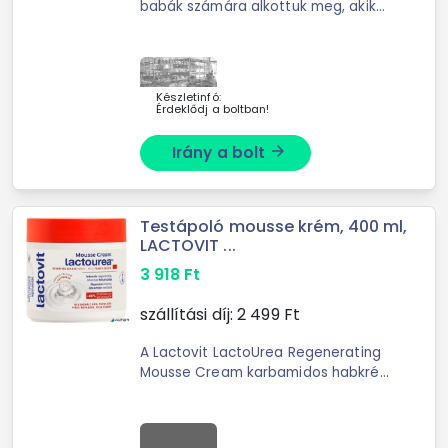
babák számára alkottuk meg, akik
nehezen vagy nyugtalanul alszanak.
A keverékben lévő római kamilla,
mandarin és orvosi levendula ...
Készletinfó:
Érdeklődj a boltban!
Irány a bolt
arrow_forward
Testápoló mousse krém, 400 ml,
LACTOVIT ...
3 918
Ft
szállítási díj:
2 499
Ft
A Lactovit LactoUrea Regenerating
Mousse Cream karbamidos habkrém
tejsavat tartalmaz, mely mélyen
regenerálja és hidratálja a száraz
bőrt. - tápláló, akárcsak egy krém, ...