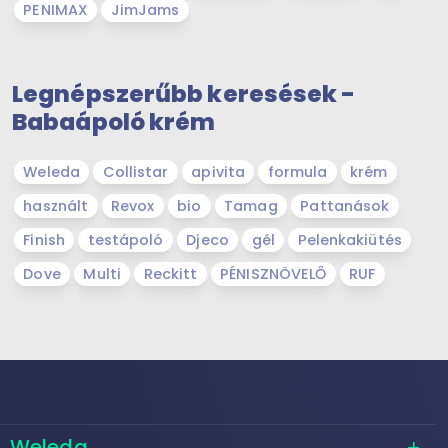
PENIMAX
JimJams
Legnépszerűbb keresések -
Babaápoló krém
Weleda
Collistar
apivita
formula
krém
használt
Revox
bio
Tamag
Pattanások
Finish
testápoló
Djeco
gél
Pelenkakiütés
Dove
Multi
Reckitt
PÉNISZNÖVELŐ
RUF
Weleda