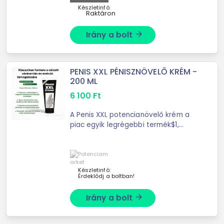
Készletinfó:
Raktáron
Irány a bolt
arrow_forward
PENIS XXL PÉNISZNÖVELŐ KRÉM -
200 ML
6 100
Ft
A Penis XXL potencianövelő krém a
piac egyik legrégebbi termék$1,
$2ely hatékonyan növeli meg a
hímvessző méretét is 200 ml-es
Penis XXL krém azoknak, akik a
nagyobb
Készletinfó:
Érdeklődj a boltban!
Irány a bolt
arrow_forward