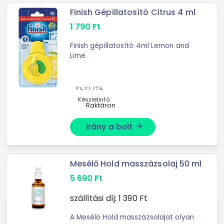
Finish Gépillatosító Citrus 4 ml
1 790
Ft
Finish gépillatosító 4ml Lemon and
Lime
Készletinfó:
Raktáron
Irány a bolt
arrow_forward
Mesélő Hold masszázsolaj 50 ml
5 690
Ft
szállítási díj:
1 390
Ft
A Mesélő Hold masszázsolajat olyan