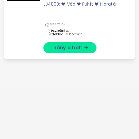
JJ4008: ♥ Véd ♥ Puhít ♥ Hidratál
Hipoallergén; 100% gyógyszerkönyvi
tisztaságú lanolin. Semleges ízű és
szagú termék; ...
Készletinfó:
Érdeklődj a boltban!
Irány a bolt
arrow_forward