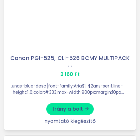
Canon PGI-525, CLI-526 BCMY MULTIPACK
...
2 160
Ft
.unas-blue-desc{font-family:Aria$1, $2ans-serif;line-
height:1.6;color:#333;max-width:900px;margin:10px
auto;border:1px solid ...
Irány a bolt
arrow_forward
nyomtató kiegészítő