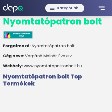
notes
menu
Kategóriák
Nyomtatópatron bolt
Forgalmazó:
Nyomtatópatron bolt
Cég neve:
Vargáné Molnár Éva e.v.
Webhely:
www.nyomtatopatronbolt.hu
Nyomtatópatron bolt Top
Termékek