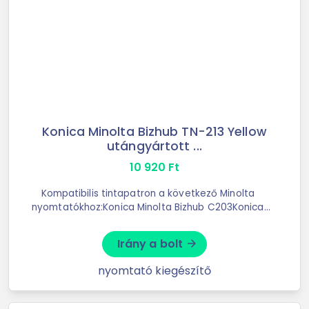
Konica Minolta Bizhub TN-213 Yellow
utángyártott ...
10 920
Ft
Kompatibilis tintapatron a következő Minolta
nyomtatókhoz:Konica Minolta Bizhub C203Konica
Minolta Bizhub C253sárga színű
Irány a bolt
arrow_forward
nyomtató kiegészítő