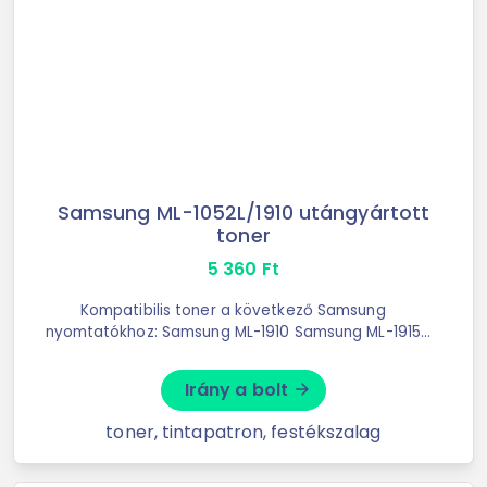
Samsung ML-1052L/1910 utángyártott
toner
5 360
Ft
Kompatibilis toner a következő Samsung
nyomtatókhoz: Samsung ML-1910 Samsung ML-1915
Samsung ML-1930 Samsung ML-2525 Samsung ML-
2525W Samsung ML-2580N
Irány a bolt
arrow_forward
toner, tintapatron, festékszalag