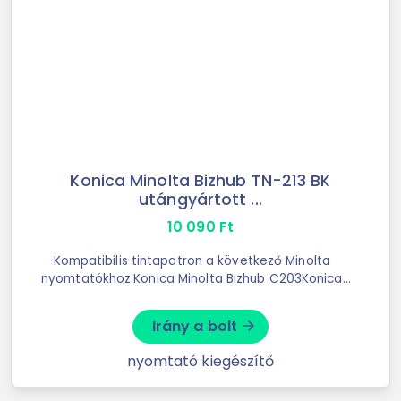
Konica Minolta Bizhub TN-213 BK
utángyártott ...
10 090
Ft
Kompatibilis tintapatron a következő Minolta
nyomtatókhoz:Konica Minolta Bizhub C203Konica
Minolta Bizhub C253fekete színű
Irány a bolt
arrow_forward
nyomtató kiegészítő