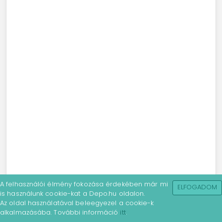
A felhasználói élmény fokozása érdekében már mi
ELFOGADOM
is használunk cookie-kat a Depo.hu oldalon.
Az oldal használatával beleegyezel a cookie-k
alkalmazásába. További információ
itt
.